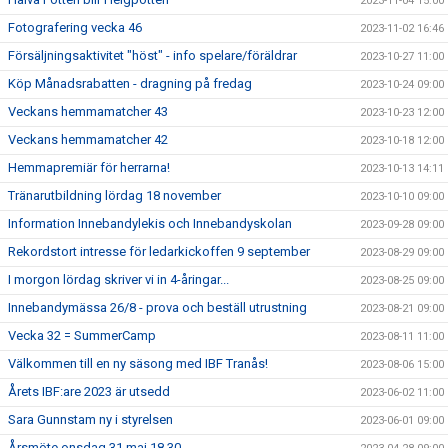
2023-11-04 15:00
Fotografering vecka 46
2023-11-02 16:46
Försäljningsaktivitet "höst" - info spelare/föräldrar
2023-10-27 11:00
Köp Månadsrabatten - dragning på fredag
2023-10-24 09:00
Veckans hemmamatcher 43
2023-10-23 12:00
Veckans hemmamatcher 42
2023-10-18 12:00
Hemmapremiär för herrarna!
2023-10-13 14:11
Tränarutbildning lördag 18 november
2023-10-10 09:00
Information Innebandylekis och Innebandyskolan
2023-09-28 09:00
Rekordstort intresse för ledarkickoffen 9 september
2023-08-29 09:00
I morgon lördag skriver vi in 4-åringar...
2023-08-25 09:00
Innebandymässa 26/8 - prova och beställ utrustning
2023-08-21 09:00
Vecka 32 = SummerCamp
2023-08-11 11:00
Välkommen till en ny säsong med IBF Tranås!
2023-08-06 15:00
Årets IBF:are 2023 är utsedd
2023-06-02 11:00
Sara Gunnstam ny i styrelsen
2023-06-01 09:00
Årsmöte onsdag 31 maj 18.30