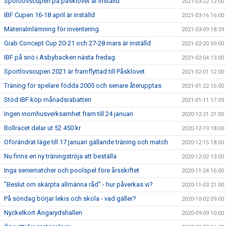
Sportlovscupen på påsklovet är inställd
2021-03-22 12:00
IBF Cupen 16-18 april är inställd
2021-03-16 16:00
Materialinlämning för inventering
2021-03-09 18:39
Giab Concept Cup 20-21 och 27-28 mars är inställd
2021-02-20 09:00
IBF på snö i Asbybacken nästa fredag
2021-02-04 13:00
Sportlovscupen 2021 är framflyttad till Påsklovet
2021-02-01 12:00
Träning för spelare födda 2005 och senare återupptas
2021-01-22 16:00
Stöd IBF köp månadsrabatten
2021-01-11 17:09
Ingen inomhusverksamhet fram till 24 januari
2020-12-21 21:00
Bollracet delar ut 52 450 kr
2020-12-19 18:00
Oförändrat läge till 17 januari gällande träning och match
2020-12-15 18:00
Nu finns en ny träningströja att beställa
2020-12-02 13:00
Inga seriematcher och poolspel före årsskiftet
2020-11-24 16:00
"Beslut om skärpta allmänna råd" - hur påverkas vi?
2020-11-03 21:00
På söndag börjar lekis och skola - vad gäller?
2020-10-02 09:00
Nyckelkort Ängarydshallen
2020-09-09 10:00