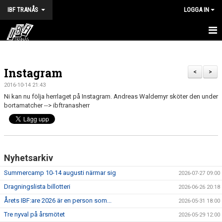
IBF TRANÅS
LOGGA IN
HEM
Instagram
FÖRENINGEN
<
>
2016-10-14 21:43
VÅRA LAG
Ni kan nu följa herrlaget på Instagram. Andreas Waldemyr sköter den under
bortamatcher --> ibftranasherr
TRÄNINGSTIDER
KALENDER
Nyhetsarkiv
MATCHER
Summercamp 10-14 augusti närmar sig
2026-07-27 09:00
BILDGALLERI
Dragningslista billotteri
2026-06-26 20:18
DOKUMENT
Årets IBF:are 2026 är en person som...
2026-05-31 18:00
Tre nyval på årsmötet
2026-05-29 12:00
HALVA POTTEN