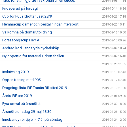
Tack för att ni gjorde Tvåkronan till en succé.
2019-11-05 11:54
Prideparad på lördag!
2019-10-14 18:36
Cup för P05 i Idrottshuset 28/9
2019-09-26 17:18
Hemmacup damer och beställningar Intersport
2019-09-20 15:11
Välkomna på domarutbildning
2019-09-16 10:00
Försäsongscup Herr A
2019-09-13 09:26
Ändrad kod i ängaryds nyckelskåp
2019-09-09 18:24
Ny öppettid för material i Idrottshallen
2019-09-02 16:48
2019-08-28 21:35
Inskrivning 2019
2019-08-19 07:43
Öppen träning med P05
2019-07-17 07:40
Dragningslista IBF Tranås Billotteri 2019
2019-06-10 21:00
Årets IBF:are 2019...
2019-06-01 09:00
Fyra omval på årsmötet
2019-05-30 18:00
Årsmöte onsdag 29 maj 18.30
2019-04-26 15:00
Innebandy för tjejer 4-7 år på söndag
2019-04-24 12:00