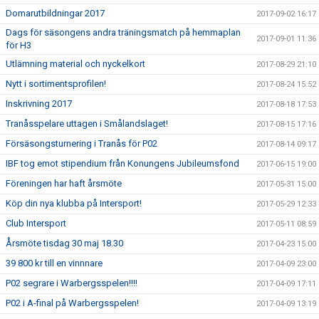
Domarutbildningar 2017
2017-09-02 16:17
Dags för säsongens andra träningsmatch på hemmaplan
2017-09-01 11:36
för H3
Utlämning material och nyckelkort
2017-08-29 21:10
Nytt i sortimentsprofilen!
2017-08-24 15:52
Inskrivning 2017
2017-08-18 17:53
Tranåsspelare uttagen i Smålandslaget!
2017-08-15 17:16
Försäsongsturnering i Tranås för P02
2017-08-14 09:17
IBF tog emot stipendium från Konungens Jubileumsfond
2017-06-15 19:00
Föreningen har haft årsmöte
2017-05-31 15:00
Köp din nya klubba på Intersport!
2017-05-29 12:33
Club Intersport
2017-05-11 08:59
Årsmöte tisdag 30 maj 18.30
2017-04-23 15:00
39 800 kr till en vinnnare
2017-04-09 23:00
P02 segrare i Warbergsspelen!!!!
2017-04-09 17:11
P02 i A-final på Warbergsspelen!
2017-04-09 13:19