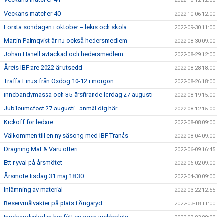
2022-10-12 12:00
Veckans matcher 40
2022-10-06 12:00
Första söndagen i oktober = lekis och skola
2022-09-30 11:00
Martin Palmqvist är nu också hedersmedlem
2022-08-30 09:00
Johan Hanell avtackad och hedersmedlem
2022-08-29 12:00
Årets IBF:are 2022 är utsedd
2022-08-28 18:00
Träffa Linus från Oxdog 10-12 i morgon
2022-08-26 18:00
Innebandymässa och 35-årsfirande lördag 27 augusti
2022-08-19 15:00
Jubileumsfest 27 augusti - anmäl dig här
2022-08-12 15:00
Kickoff för ledare
2022-08-08 09:00
Välkommen till en ny säsong med IBF Tranås
2022-08-04 09:00
Dragning Mat & Varulotteri
2022-06-09 16:45
Ett nyval på årsmötet
2022-06-02 09:00
Årsmöte tisdag 31 maj 18.30
2022-04-30 09:00
Inlämning av material
2022-03-22 12:55
Reservmålvakter på plats i Ängaryd
2022-03-18 11:00
Innebandyskolan har fått en egen webbplats