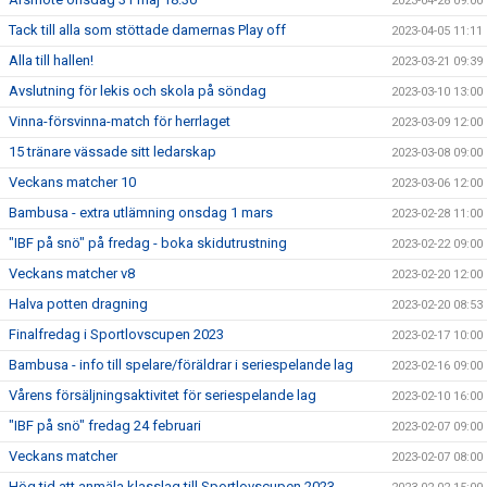
2023-04-28 09:00
Tack till alla som stöttade damernas Play off
2023-04-05 11:11
Alla till hallen!
2023-03-21 09:39
Avslutning för lekis och skola på söndag
2023-03-10 13:00
Vinna-försvinna-match för herrlaget
2023-03-09 12:00
15 tränare vässade sitt ledarskap
2023-03-08 09:00
Veckans matcher 10
2023-03-06 12:00
Bambusa - extra utlämning onsdag 1 mars
2023-02-28 11:00
"IBF på snö" på fredag - boka skidutrustning
2023-02-22 09:00
Veckans matcher v8
2023-02-20 12:00
Halva potten dragning
2023-02-20 08:53
Finalfredag i Sportlovscupen 2023
2023-02-17 10:00
Bambusa - info till spelare/föräldrar i seriespelande lag
2023-02-16 09:00
Vårens försäljningsaktivitet för seriespelande lag
2023-02-10 16:00
"IBF på snö" fredag 24 februari
2023-02-07 09:00
Veckans matcher
2023-02-07 08:00
Hög tid att anmäla klasslag till Sportlovscupen 2023