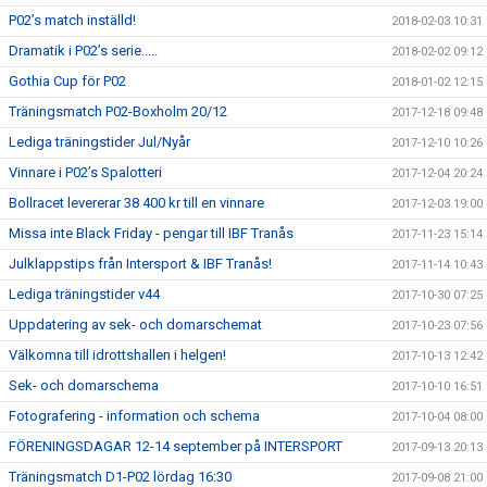
P02’s match inställd!
2018-02-03 10:31
Dramatik i P02’s serie.....
2018-02-02 09:12
Gothia Cup för P02
2018-01-02 12:15
Träningsmatch P02-Boxholm 20/12
2017-12-18 09:48
Lediga träningstider Jul/Nyår
2017-12-10 10:26
Vinnare i P02’s Spalotteri
2017-12-04 20:24
Bollracet levererar 38 400 kr till en vinnare
2017-12-03 19:00
Missa inte Black Friday - pengar till IBF Tranås
2017-11-23 15:14
Julklappstips från Intersport & IBF Tranås!
2017-11-14 10:43
Lediga träningstider v44
2017-10-30 07:25
Uppdatering av sek- och domarschemat
2017-10-23 07:56
Välkomna till idrottshallen i helgen!
2017-10-13 12:42
Sek- och domarschema
2017-10-10 16:51
Fotografering - information och schema
2017-10-04 08:00
FÖRENINGSDAGAR 12-14 september på INTERSPORT
2017-09-13 20:13
Träningsmatch D1-P02 lördag 16:30
2017-09-08 21:00