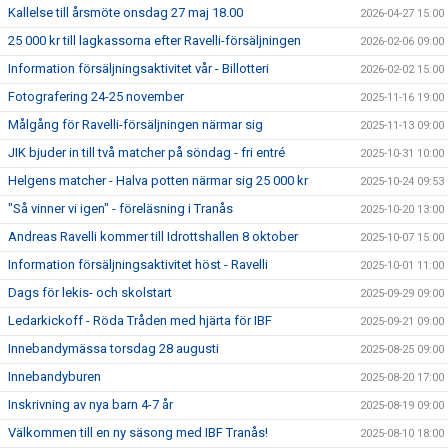
Kallelse till årsmöte onsdag 27 maj 18.00
2026-04-27 15:00
25 000 kr till lagkassorna efter Ravelli-försäljningen
2026-02-06 09:00
Information försäljningsaktivitet vår - Billotteri
2026-02-02 15:00
Fotografering 24-25 november
2025-11-16 19:00
Målgång för Ravelli-försäljningen närmar sig
2025-11-13 09:00
JIK bjuder in till två matcher på söndag - fri entré
2025-10-31 10:00
Helgens matcher - Halva potten närmar sig 25 000 kr
2025-10-24 09:53
"Så vinner vi igen" - föreläsning i Tranås
2025-10-20 13:00
Andreas Ravelli kommer till Idrottshallen 8 oktober
2025-10-07 15:00
Information försäljningsaktivitet höst - Ravelli
2025-10-01 11:00
Dags för lekis- och skolstart
2025-09-29 09:00
Ledarkickoff - Röda Tråden med hjärta för IBF
2025-09-21 09:00
Innebandymässa torsdag 28 augusti
2025-08-25 09:00
Innebandyburen
2025-08-20 17:00
Inskrivning av nya barn 4-7 år
2025-08-19 09:00
Välkommen till en ny säsong med IBF Tranås!
2025-08-10 18:00