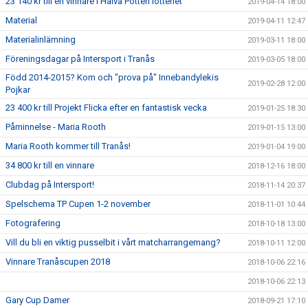
23 140 kr till en vinnare i Halva Potten lotteriet
2019-04-14 18:00
Material
2019-04-11 12:47
Materialinlämning
2019-03-11 18:00
Föreningsdagar på Intersport i Tranås
2019-03-05 18:00
Född 2014-2015? Kom och "prova på" Innebandylekis
2019-02-28 12:00
Pojkar
23 400 kr till Projekt Flicka efter en fantastisk vecka
2019-01-25 18:30
Påminnelse - Maria Rooth
2019-01-15 13:00
Maria Rooth kommer till Tranås!
2019-01-04 19:00
34 800 kr till en vinnare
2018-12-16 18:00
Clubdag på Intersport!
2018-11-14 20:37
Spelschema TP Cupen 1-2 november
2018-11-01 10:44
Fotografering
2018-10-18 13:00
Vill du bli en viktig pusselbit i vårt matcharrangemang?
2018-10-11 12:00
Vinnare Tranåscupen 2018
2018-10-06 22:16
2018-10-06 22:13
Gary Cup Damer
2018-09-21 17:10