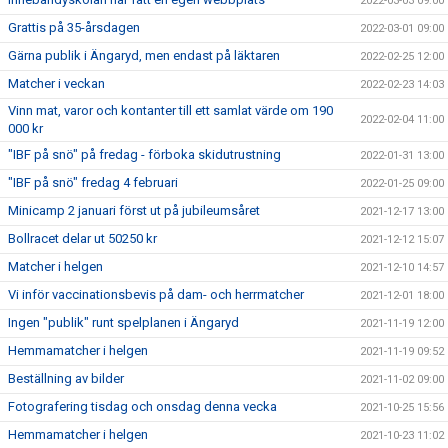
2022-03-03 09:00
Grattis på 35-årsdagen
2022-03-01 09:00
Gärna publik i Ängaryd, men endast på läktaren
2022-02-25 12:00
Matcher i veckan
2022-02-23 14:03
Vinn mat, varor och kontanter till ett samlat värde om 190
2022-02-04 11:00
000 kr
"IBF på snö" på fredag - förboka skidutrustning
2022-01-31 13:00
"IBF på snö" fredag 4 februari
2022-01-25 09:00
Minicamp 2 januari först ut på jubileumsåret
2021-12-17 13:00
Bollracet delar ut 50250 kr
2021-12-12 15:07
Matcher i helgen
2021-12-10 14:57
Vi inför vaccinationsbevis på dam- och herrmatcher
2021-12-01 18:00
Ingen "publik" runt spelplanen i Ängaryd
2021-11-19 12:00
Hemmamatcher i helgen
2021-11-19 09:52
Beställning av bilder
2021-11-02 09:00
Fotografering tisdag och onsdag denna vecka
2021-10-25 15:56
Hemmamatcher i helgen
2021-10-23 11:02