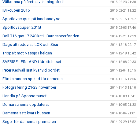
Välkomna på årets avslutningsfest!
2015-02-23 21:38
IBF-cupen 2015
2015-02-21 11:22
Sportlovscupen på innebandy.se
2015-02-15 10:57
Sportlovscupen 2015!
2015-02-03 17:46
Boll 716 gav 17 240 kr till Barncancerfonden…
2014-12-21 17:29
Dags att redovisa LOK och Sisu
2014-12-18 22:17
Trippelt mot Nässjö i helgen
2014-12-18 10:42
SVERIGE - FINLAND i idrottshuset
2014-12-08 20:33
Peter Kedvall sist kvar vid bordet
2014-12-04 16:15
Första rundan spelad för damerna
2014-11-16 17:56
Fotografering 21-23 november
2014-11-13 11:10
Handla på Sponsorhuset!
2014-10-09 15:41
Domarschema uppdaterat
2014-10-05 21:33
Damerna satt kvar i bussen
2014-10-04 21:01
Seger för damerna i premiären
2014-09-29 15:52
Seger mot Linköping
2014-09-23 13:56