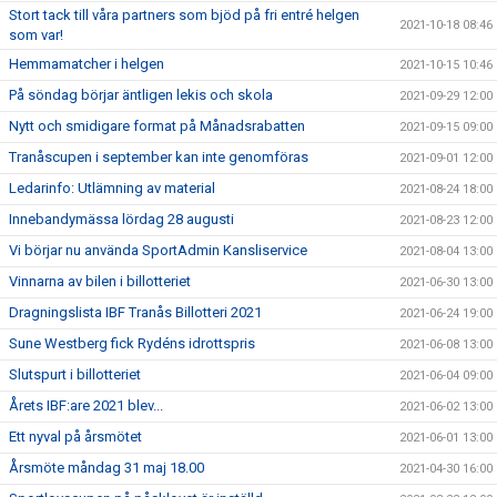
Stort tack till våra partners som bjöd på fri entré helgen
2021-10-18 08:46
som var!
Hemmamatcher i helgen
2021-10-15 10:46
På söndag börjar äntligen lekis och skola
2021-09-29 12:00
Nytt och smidigare format på Månadsrabatten
2021-09-15 09:00
Tranåscupen i september kan inte genomföras
2021-09-01 12:00
Ledarinfo: Utlämning av material
2021-08-24 18:00
Innebandymässa lördag 28 augusti
2021-08-23 12:00
Vi börjar nu använda SportAdmin Kansliservice
2021-08-04 13:00
Vinnarna av bilen i billotteriet
2021-06-30 13:00
Dragningslista IBF Tranås Billotteri 2021
2021-06-24 19:00
Sune Westberg fick Rydéns idrottspris
2021-06-08 13:00
Slutspurt i billotteriet
2021-06-04 09:00
Årets IBF:are 2021 blev...
2021-06-02 13:00
Ett nyval på årsmötet
2021-06-01 13:00
Årsmöte måndag 31 maj 18.00
2021-04-30 16:00