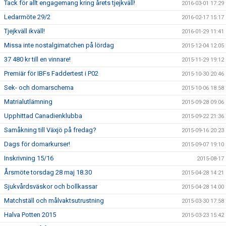
Tack för allt engagemang kring årets tjejkväll!
2016-03-01 17:29
Ledarmöte 29/2
2016-02-17 15:17
Tjejkväll ikväll!
2016-01-29 11:41
Missa inte nostalgimatchen på lördag
2015-12-04 12:05
37 480 kr till en vinnare!
2015-11-29 19:12
Premiär för IBFs Faddertest i P02
2015-10-30 20:46
Sek- och domarschema
2015-10-06 18:58
Matrialutlämning
2015-09-28 09:06
Upphittad Canadienklubba
2015-09-22 21:36
Samåkning till Växjö på fredag?
2015-09-16 20:23
Dags för domarkurser!
2015-09-07 19:10
Inskrivning 15/16
2015-08-17
Årsmöte torsdag 28 maj 18.30
2015-04-28 14:21
Sjukvårdsväskor och bollkassar
2015-04-28 14:00
Matchställ och målvaktsutrustning
2015-03-30 17:58
Halva Potten 2015
2015-03-23 15:42