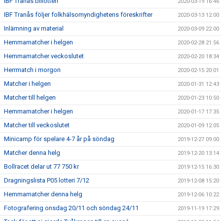
IBF Tranås billotteri
2020-03-19 16:46
IBF Tranås följer folkhälsomyndighetens föreskrifter
2020-03-13 12:00
Inlämning av material
2020-03-09 22:00
Hemmamatcher i helgen
2020-02-28 21:56
Hemmamatcher veckoslutet
2020-02-20 18:34
Herrmatch i morgon
2020-02-15 20:01
Matcher i helgen
2020-01-31 12:43
Matcher till helgen
2020-01-23 10:50
Hemmamatcher i helgen
2020-01-17 17:35
Matcher till veckoslutet
2020-01-09 12:05
Minicamp för spelare 4-7 år på söndag
2019-12-27 09:00
Matcher denna helg
2019-12-20 13:14
Bollracet delar ut 77 750 kr
2019-12-15 16:30
Dragningslista P05 lotteri 7/12
2019-12-08 15:20
Hemmamatcher denna helg
2019-12-06 10:22
Fotografering onsdag 20/11 och söndag 24/11
2019-11-19 17:29