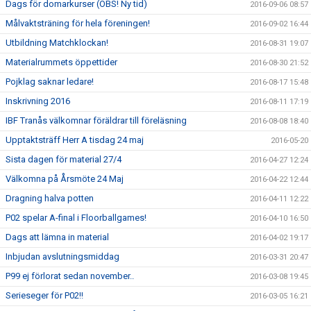
Dags för domarkurser (OBS! Ny tid)
2016-09-06 08:57
Målvaktsträning för hela föreningen!
2016-09-02 16:44
Utbildning Matchklockan!
2016-08-31 19:07
Materialrummets öppettider
2016-08-30 21:52
Pojklag saknar ledare!
2016-08-17 15:48
Inskrivning 2016
2016-08-11 17:19
IBF Tranås välkomnar föräldrar till föreläsning
2016-08-08 18:40
Upptaktsträff Herr A tisdag 24 maj
2016-05-20
Sista dagen för material 27/4
2016-04-27 12:24
Välkomna på Årsmöte 24 Maj
2016-04-22 12:44
Dragning halva potten
2016-04-11 12:22
P02 spelar A-final i Floorballgames!
2016-04-10 16:50
Dags att lämna in material
2016-04-02 19:17
Inbjudan avslutningsmiddag
2016-03-31 20:47
P99 ej förlorat sedan november..
2016-03-08 19:45
Serieseger för P02!!
2016-03-05 16:21