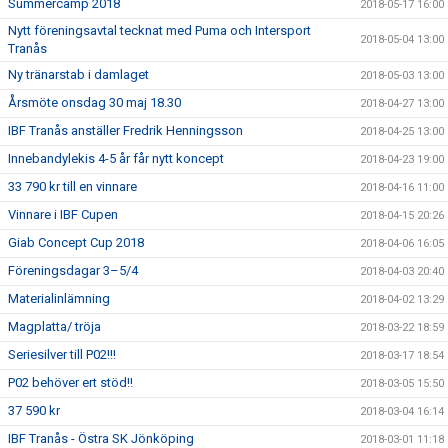
Summercamp 2018
2018-05-17 16:00
Nytt föreningsavtal tecknat med Puma och Intersport
2018-05-04 13:00
Tranås
Ny tränarstab i damlaget
2018-05-03 13:00
Årsmöte onsdag 30 maj 18.30
2018-04-27 13:00
IBF Tranås anställer Fredrik Henningsson
2018-04-25 13:00
Innebandylekis 4-5 år får nytt koncept
2018-04-23 19:00
33 790 kr till en vinnare
2018-04-16 11:00
Vinnare i IBF Cupen
2018-04-15 20:26
Giab Concept Cup 2018
2018-04-06 16:05
Föreningsdagar 3–5/4
2018-04-03 20:40
Materialinlämning
2018-04-02 13:29
Magplatta/ tröja
2018-03-22 18:59
Seriesilver till P02!!!
2018-03-17 18:54
P02 behöver ert stöd!!
2018-03-05 15:50
37 590 kr
2018-03-04 16:14
IBF Tranås - Östra SK Jönköping
2018-03-01 11:18