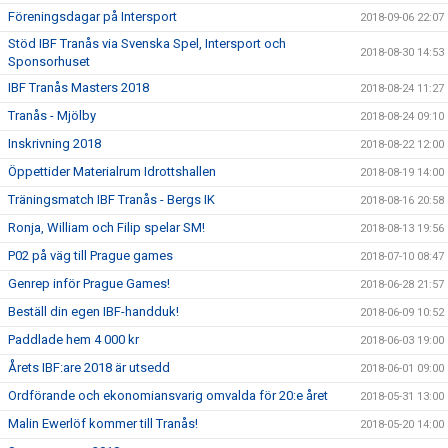
Föreningsdagar på Intersport
2018-09-06 22:07
Stöd IBF Tranås via Svenska Spel, Intersport och
2018-08-30 14:53
Sponsorhuset
IBF Tranås Masters 2018
2018-08-24 11:27
Tranås - Mjölby
2018-08-24 09:10
Inskrivning 2018
2018-08-22 12:00
Öppettider Materialrum Idrottshallen
2018-08-19 14:00
Träningsmatch IBF Tranås - Bergs IK
2018-08-16 20:58
Ronja, William och Filip spelar SM!
2018-08-13 19:56
P02 på väg till Prague games
2018-07-10 08:47
Genrep inför Prague Games!
2018-06-28 21:57
Beställ din egen IBF-handduk!
2018-06-09 10:52
Paddlade hem 4 000 kr
2018-06-03 19:00
Årets IBF:are 2018 är utsedd
2018-06-01 09:00
Ordförande och ekonomiansvarig omvalda för 20:e året
2018-05-31 13:00
Malin Ewerlöf kommer till Tranås!
2018-05-20 14:00