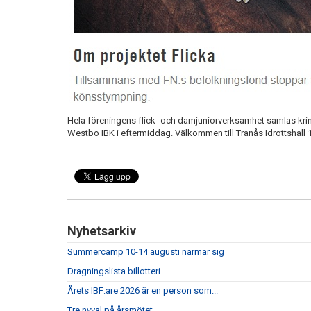
Hela föreningens flick- och damjuniorverksamhet samlas kri
Westbo IBK i eftermiddag. Välkommen till Tranås Idrottshall 
Nyhetsarkiv
Summercamp 10-14 augusti närmar sig
Dragningslista billotteri
Årets IBF:are 2026 är en person som...
Tre nyval på årsmötet