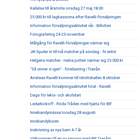
Kallelse till årsmöte onsdag 27 maj 18.00
25 000 kr till lagkassorna efter Ravelli-försäljningen
Information försäljningsaktivitet vår - Billotteri
Fotografering 24-25 november
Målgång för Ravelli-försäljningen närmar sig
JIK bjuder in till två matcher på söndag - fri entré
Helgens matcher - Halva potten närmar sig 25 000 kr
"Så vinner vi igen" - föreläsning i Tranås
Andreas Ravelli kommer till Idrottshallen 8 oktober
Information försäljningsaktivitet höst - Ravelli
Dags för lekis- och skolstart
Ledarkickoff - Röda Tråden med hjärta för IBF
Innebandymässa torsdag 28 augusti
Innebandyburen
Inskrivning av nya barn 4-7 år
Välkommen till en ny säsong med IBF Tranås!