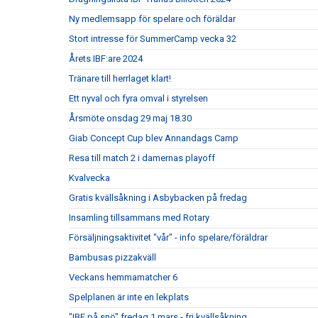
Ny medlemsapp för spelare och föräldar
Stort intresse för SummerCamp vecka 32
Årets IBF:are 2024
Tränare till herrlaget klart!
Ett nyval och fyra omval i styrelsen
Årsmöte onsdag 29 maj 18.30
Giab Concept Cup blev Annandags Camp
Resa till match 2 i damernas playoff
Kvalvecka
Gratis kvällsåkning i Asbybacken på fredag
Insamling tillsammans med Rotary
Försäljningsaktivitet "vår" - info spelare/föräldrar
Bambusas pizzakväll
Veckans hemmamatcher 6
Spelplanen är inte en lekplats
"IBF på snö" fredag 1 mars - fri kvällsåkning