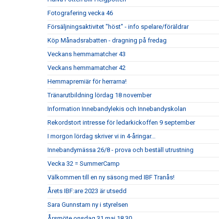
Fotografering vecka 46
Försäljningsaktivitet "höst" - info spelare/föräldrar
Köp Månadsrabatten - dragning på fredag
Veckans hemmamatcher 43
Veckans hemmamatcher 42
Hemmapremiär för herrarna!
Tränarutbildning lördag 18 november
Information Innebandylekis och Innebandyskolan
Rekordstort intresse för ledarkickoffen 9 september
I morgon lördag skriver vi in 4-åringar...
Innebandymässa 26/8 - prova och beställ utrustning
Vecka 32 = SummerCamp
Välkommen till en ny säsong med IBF Tranås!
Årets IBF:are 2023 är utsedd
Sara Gunnstam ny i styrelsen
Årsmöte onsdag 31 maj 18.30