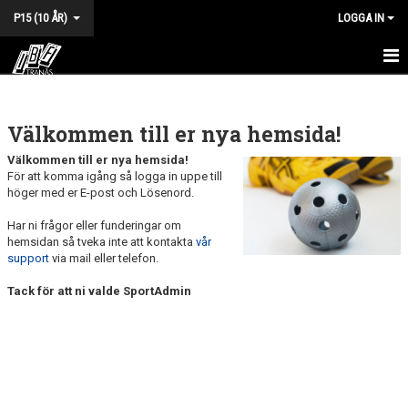
P15 (10 ÅR)
LOGGA IN
HEM
Välkommen till er nya hemsida!
NYHETER
Välkommen till er nya hemsida!
KALENDER
För att komma igång så logga in uppe till
höger med er E-post och Lösenord.
MATCHER
Har ni frågor eller funderingar om
hemsidan så tveka inte att kontakta
vår
TRUPPEN
support
via mail eller telefon.
BILDGALLERI
Tack för att ni valde SportAdmin
DOKUMENT
KONTAKT