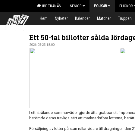
IBF TRANÅS
SENIOR
POJKAR
FLICKOR
Hem
Nyheter
Kalender
Matcher
Truppen
Ett 50-tal billotter sålda lörda
2026-05-23 18:00
I ett strålande sommarväder gjorde åtta grabbar ett impone
berömde deras trevliga sätt att marknadsföra lotterna, berätt
Försäljning av lotter på stan rullar vidare till dragningen den 27