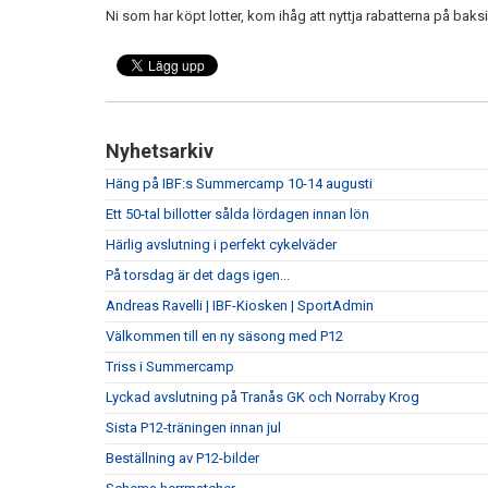
Ni som har köpt lotter, kom ihåg att nyttja rabatterna på baksi
Nyhetsarkiv
Häng på IBF:s Summercamp 10-14 augusti
Ett 50-tal billotter sålda lördagen innan lön
Härlig avslutning i perfekt cykelväder
På torsdag är det dags igen...
Andreas Ravelli | IBF-Kiosken | SportAdmin
Välkommen till en ny säsong med P12
Triss i Summercamp
Lyckad avslutning på Tranås GK och Norraby Krog
Sista P12-träningen innan jul
Beställning av P12-bilder