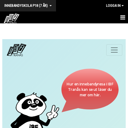
INNEBANDYSKOLA P18 (7 ÅR)
LOGGA IN
HEM
NYHETER
KALENDER
TRUPPEN
BILDGALLERI
DOKUMENT
KONTAKT
MATCHER