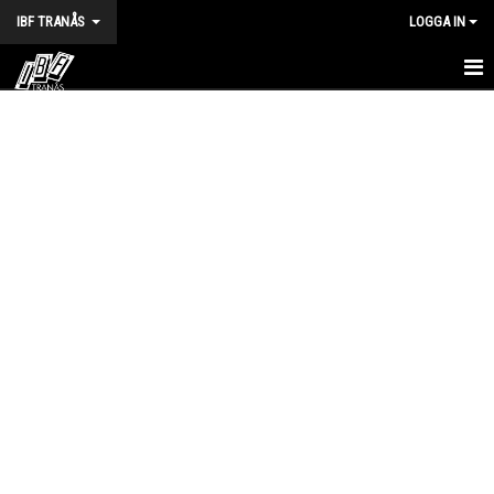
IBF TRANÅS
LOGGA IN
HEM
FÖRENINGEN
VÅRA LAG
TRÄNINGSTIDER
KALENDER
MATCHER
BILDGALLERI
DOKUMENT
HALVA POTTEN