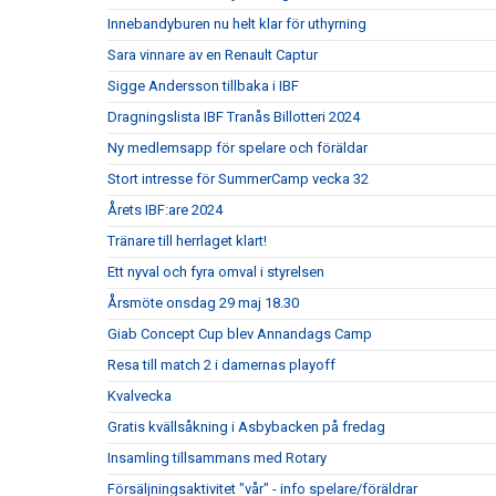
Innebandyburen nu helt klar för uthyrning
Sara vinnare av en Renault Captur
Sigge Andersson tillbaka i IBF
Dragningslista IBF Tranås Billotteri 2024
Ny medlemsapp för spelare och föräldar
Stort intresse för SummerCamp vecka 32
Årets IBF:are 2024
Tränare till herrlaget klart!
Ett nyval och fyra omval i styrelsen
Årsmöte onsdag 29 maj 18.30
Giab Concept Cup blev Annandags Camp
Resa till match 2 i damernas playoff
Kvalvecka
Gratis kvällsåkning i Asbybacken på fredag
Insamling tillsammans med Rotary
Försäljningsaktivitet "vår" - info spelare/föräldrar