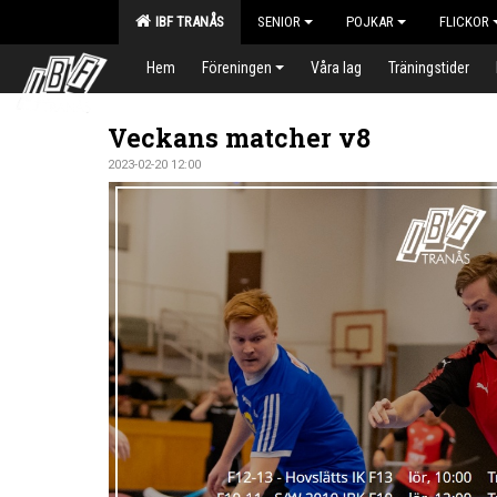
IBF TRANÅS
SENIOR
POJKAR
FLICKOR
Hem
Föreningen
Våra lag
Träningstider
Veckans matcher v8
2023-02-20 12:00