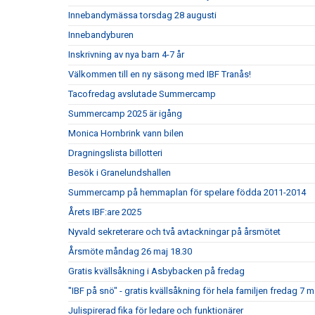
Innebandymässa torsdag 28 augusti
Innebandyburen
Inskrivning av nya barn 4-7 år
Välkommen till en ny säsong med IBF Tranås!
Tacofredag avslutade Summercamp
Summercamp 2025 är igång
Monica Hornbrink vann bilen
Dragningslista billotteri
Besök i Granelundshallen
Summercamp på hemmaplan för spelare födda 2011-2014
Årets IBF:are 2025
Nyvald sekreterare och två avtackningar på årsmötet
Årsmöte måndag 26 maj 18.30
Gratis kvällsåkning i Asbybacken på fredag
"IBF på snö" - gratis kvällsåkning för hela familjen fredag 7 
Julispirerad fika för ledare och funktionärer