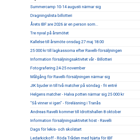
Summercamp 10-14 augusti närmar sig
Dragningslista billotteri
Årets IBF:are 2026 är en person som...
Tre nyval på årsmötet
Kallelse till årsmöte onsdag 27 maj 18.00
25 000 kr till lagkassorna efter Ravelli-försäljningen
Information försäljningsaktivitet vår - Billotteri
Fotografering 24-25 november
Målgång för Ravelli-försäljningen närmar sig
JIK bjuder in till två matcher på söndag - fri entré
Helgens matcher - Halva potten närmar sig 25 000 kr
"Så vinner vi igen" - föreläsning i Tranås
Andreas Ravelli kommer till Idrottshallen 8 oktober
Information försäljningsaktivitet höst - Ravelli
Dags för lekis- och skolstart
Ledarkickoff - Röda Tråden med hjärta för IBF