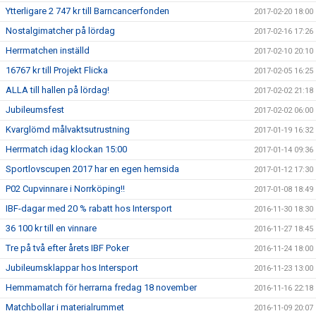
Ytterligare 2 747 kr till Barncancerfonden
2017-02-20 18:00
Nostalgimatcher på lördag
2017-02-16 17:26
Herrmatchen inställd
2017-02-10 20:10
16767 kr till Projekt Flicka
2017-02-05 16:25
ALLA till hallen på lördag!
2017-02-02 21:18
Jubileumsfest
2017-02-02 06:00
Kvarglömd målvaktsutrustning
2017-01-19 16:32
Herrmatch idag klockan 15:00
2017-01-14 09:36
Sportlovscupen 2017 har en egen hemsida
2017-01-12 17:30
P02 Cupvinnare i Norrköping!!
2017-01-08 18:49
IBF-dagar med 20 % rabatt hos Intersport
2016-11-30 18:30
36 100 kr till en vinnare
2016-11-27 18:45
Tre på två efter årets IBF Poker
2016-11-24 18:00
Jubileumsklappar hos Intersport
2016-11-23 13:00
Hemmamatch för herrarna fredag 18 november
2016-11-16 22:18
Matchbollar i materialrummet
2016-11-09 20:07