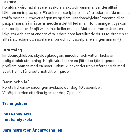
Läktare
Föräldrar/vårdnadshavare, syskon, släkt och vänner använder alltså
läktaren en trappa upp. På och runt spelplanen är våra ledare nöjda med att
träffa barnen. Behöver någon ny spelare i Innebandylekis "mamma eller
pappa" nära, så måste ni meddela det till ledarna inför träningen. Syskon
runt spelplanen är självklart inte heller möjligt. Materialrummen är ingen
lekplats och det är endast våra ledare som har tillträde dit. Huvudregeln är
alltså att ledare och spelare är på och runt spelplanen, ingen annan (!)
Utrustning
Innebandyklubba, skyddsglasögon, inneskor och vattenflaska är
obligatorisk utrustning. Ni gör våra ledare en jättestor tjänst genom att
profilera barnen med en svart T-shirt. Vi använder tre västfärger och med
svart T-shirt får vi automatiskt en fjärde.
"
Höst och vår
"
Första halvan av säsongen avslutas söndag 10 december.
Vi börjar sedan att träna igen söndag 7 januari.
Träningstider
Innebandylekis
Innebandyskolan
Sarginstruktion Ängarydshallen