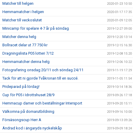
Matcher till helgen
2020-01-23 10:50
Hemmamatcher i helgen
2020-01-17 17:35
Matcher till veckoslutet
2020-01-09 12:05
Minicamp för spelare 4-7 år på söndag
2019-12-27 09:00
Matcher denna helg
2019-12-20 13:14
Bollracet delar ut 77 750 kr
2019-12-15 16:30
Dragningslista P05 lotteri 7/12
2019-12-08 15:20
Hemmamatcher denna helg
2019-12-06 10:22
Fotografering onsdag 20/11 och söndag 24/11
2019-11-19 17:29
Tack för att ni gjorde Tvåkronan till en succé.
2019-11-05 11:54
Prideparad på lördag!
2019-10-14 18:36
Cup för P05 i Idrottshuset 28/9
2019-09-26 17:18
Hemmacup damer och beställningar Intersport
2019-09-20 15:11
Välkomna på domarutbildning
2019-09-16 10:00
Försäsongscup Herr A
2019-09-13 09:26
Ändrad kod i ängaryds nyckelskåp
2019-09-09 18:24