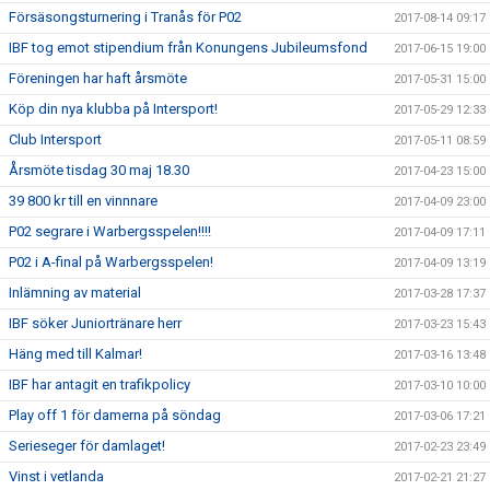
Försäsongsturnering i Tranås för P02
2017-08-14 09:17
IBF tog emot stipendium från Konungens Jubileumsfond
2017-06-15 19:00
Föreningen har haft årsmöte
2017-05-31 15:00
Köp din nya klubba på Intersport!
2017-05-29 12:33
Club Intersport
2017-05-11 08:59
Årsmöte tisdag 30 maj 18.30
2017-04-23 15:00
39 800 kr till en vinnnare
2017-04-09 23:00
P02 segrare i Warbergsspelen!!!!
2017-04-09 17:11
P02 i A-final på Warbergsspelen!
2017-04-09 13:19
Inlämning av material
2017-03-28 17:37
IBF söker Juniortränare herr
2017-03-23 15:43
Häng med till Kalmar!
2017-03-16 13:48
IBF har antagit en trafikpolicy
2017-03-10 10:00
Play off 1 för damerna på söndag
2017-03-06 17:21
Serieseger för damlaget!
2017-02-23 23:49
Vinst i vetlanda
2017-02-21 21:27