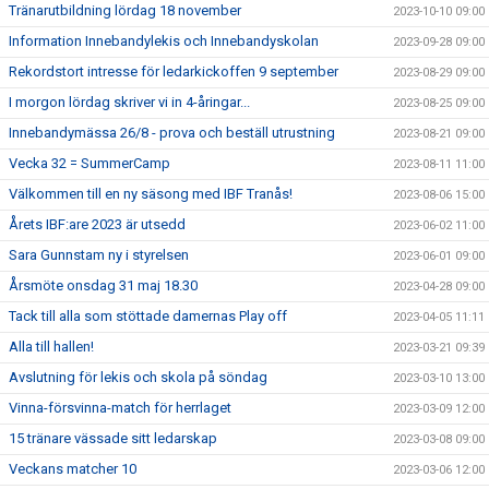
Tränarutbildning lördag 18 november
2023-10-10 09:00
Information Innebandylekis och Innebandyskolan
2023-09-28 09:00
Rekordstort intresse för ledarkickoffen 9 september
2023-08-29 09:00
I morgon lördag skriver vi in 4-åringar...
2023-08-25 09:00
Innebandymässa 26/8 - prova och beställ utrustning
2023-08-21 09:00
Vecka 32 = SummerCamp
2023-08-11 11:00
Välkommen till en ny säsong med IBF Tranås!
2023-08-06 15:00
Årets IBF:are 2023 är utsedd
2023-06-02 11:00
Sara Gunnstam ny i styrelsen
2023-06-01 09:00
Årsmöte onsdag 31 maj 18.30
2023-04-28 09:00
Tack till alla som stöttade damernas Play off
2023-04-05 11:11
Alla till hallen!
2023-03-21 09:39
Avslutning för lekis och skola på söndag
2023-03-10 13:00
Vinna-försvinna-match för herrlaget
2023-03-09 12:00
15 tränare vässade sitt ledarskap
2023-03-08 09:00
Veckans matcher 10
2023-03-06 12:00