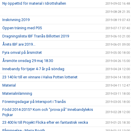
Ny öppettid för material i Idrottshallen
2019-09-02 16:48
2019-08-28 21:35
Inskrivning 2019
2019-08-19 07:43
Öppen träning med P05
2019-07-17 07:40
Dragningslista IBF Tranås Billotteri 2019
2019-06-10 21:00
Årets IBF:are 2019...
2019-06-01 09:00
Fyra omval på årsmötet
2019-05-30 18:00
Årsmöte onsdag 29 maj 18.30
2019-04-26 15:00
Innebandy för tjejer 4-7 år på söndag
2019-04-24 12:00
23 140 kr till en vinnare i Halva Potten lotteriet
2019-04-14 18:00
Material
2019-04-11 12:47
Materialinlämning
2019-03-11 18:00
Föreningsdagar på Intersport i Tranås
2019-03-05 18:00
Född 2014-2015? Kom och "prova på" Innebandylekis
2019-02-28 12:00
Pojkar
23 400 kr till Projekt Flicka efter en fantastisk vecka
2019-01-25 18:30
Påminnelse - Maria Rooth
2019-01-15 13:00