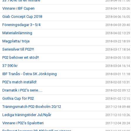
33 790 kr till en vinnare
2018-04-16 11:00
Vinnare i IBF Cupen
2018-04-15 20:26
Giab Concept Cup 2018
2018-04-06 16:05
Föreningsdagar 3–5/4
2018-04-03 20:40
Materialinlämning
2018-04-02 13:29
Magplatta/ tröja
2018-03-22 18:59
Seriesilver till P02!!!
2018-03-17 18:54
P02 behöver ert stöd!!
2018-03-05 15:50
37 590 kr
2018-03-04 16:14
IBF Tranås - Östra SK Jönköping
2018-03-01 11:18
P02’s match inställd!
2018-02-03 10:31
Dramatik i P02’s serie.....
2018-02-02 09:12
Gothia Cup för P02
2018-01-02 12:15
Träningsmatch P02-Boxholm 20/12
2017-12-18 09:48
Lediga träningstider Jul/Nyår
2017-12-10 10:26
Vinnare i P02’s Spalotteri
2017-12-04 20:24