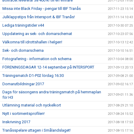
Bollracet levererar 38 400 kr till en vinnare
2017-12-03 19:00
Missa inte Black Friday - pengar till IBF Tranås
2017-11-23 15:14
Julklappstips från Intersport & IBF Tranås!
2017-11-14 10:43
Lediga träningstider v44
2017-10-30 07:25
Uppdatering av sek- och domarschemat
2017-10-23 07:56
Välkomna till idrottshallen i helgen!
2017-10-13 12:42
Sek- och domarschema
2017-10-10 16:51
Fotografering - information och schema
2017-10-04 08:00
FÖRENINGSDAGAR 12-14 september på INTERSPORT
2017-09-13 20:13
Träningsmatch D1-P02 lördag 16:30
2017-09-08 21:00
Domarutbildningar 2017
2017-09-02 16:17
Dags för säsongens andra träningsmatch på hemmaplan
2017-09-01 11:36
för H3
Utlämning material och nyckelkort
2017-08-29 21:10
Nytt i sortimentsprofilen!
2017-08-24 15:52
Inskrivning 2017
2017-08-18 17:53
Tranåsspelare uttagen i Smålandslaget!
2017-08-15 17:16