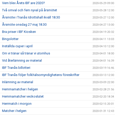
Vem blev Årets IBF:are 2020?
2020-05-29 09:00
Två omval och fem nyval på årsmötet
2020-05-28 12:00
Årsmöte i Tranås Idrottshall ikväll 18.30
2020-05-27 12:00
Årsmöte onsdag 27 maj 18.30
2020-04-27 13:00
Bra priser i IBF Kiosken
2020-04-19 20:32
Bingolotter
2020-04-11 13:03
Inställda cuper i april
2020-04-10 12:00
Om vi tränar så tränar vi utomhus
2020-04-01 18:00
Vid återlämning av material
2020-04-01 16:39
IBF Tranås billotteri
2020-03-19 16:46
IBF Tranås följer folkhälsomyndighetens föreskrifter
2020-03-13 12:00
Inlämning av material
2020-03-09 22:00
Hemmamatcher i helgen
2020-02-28 21:56
Hemmamatcher veckoslutet
2020-02-20 18:34
Herrmatch i morgon
2020-02-15 20:01
Matcher i helgen
2020-01-31 12:43