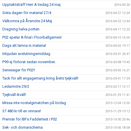
Upptaktsträff Herr A tisdag 24 maj
2016-05-20
Sista dagen för material 27/4
2016-04-27 12:24
Välkomna på Årsmöte 24 Maj
2016-04-22 12:44
Dragning halva potten
2016-04-11 12:22
P02 spelar A-final i Floorballgames!
2016-04-10 16:50
Dags att lämna in material
2016-04-02 19:17
Inbjudan avslutningsmiddag
2016-03-31 20:47
P99 ej förlorat sedan november..
2016-03-08 19:45
Serieseger för P02!!
2016-03-05 16:21
Tack för allt engagemang kring årets tjejkväll!
2016-03-01 17:29
Ledarmöte 29/2
2016-02-17 15:17
Tjejkväll ikväll!
2016-01-29 11:41
Missa inte nostalgimatchen på lördag
2015-12-04 12:05
37 480 kr till en vinnare!
2015-11-29 19:12
Premiär för IBFs Faddertest i P02
2015-10-30 20:46
Sek- och domarschema
2015-10-06 18:58