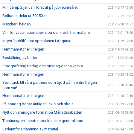
Minicamp 2 januari först ut på jubileumsåret
2021-12-17 13:00
Bollracet delar ut 50250 kr
2021-12-12 15:07
Matcher i helgen
2021-12-10 14:57
Vi inför vaccinationsbevis på dam- och herrmatcher
2021-12-01 18:00
Ingen "publik" runt spelplanen i Ängaryd
2021-11-19 12:00
Hemmamatcher i helgen
2021-11-19 09:52
Beställning av bilder
2021-11-02 09:00
Fotografering tisdag och onsdag denna vecka
2021-10-25 15:56
Hemmamatcher i helgen
2021-10-23 11:02
Stort tack till våra partners som bjöd på fri entré helgen
2021-10-18 08:46
som var!
Hemmamatcher i helgen
2021-10-15 10:46
På söndag börjar äntligen lekis och skola
2021-09-29 12:00
Nytt och smidigare format på Månadsrabatten
2021-09-15 09:00
Tranåscupen i september kan inte genomföras
2021-09-01 12:00
Ledarinfo: Utlämning av material
2021-08-24 18:00