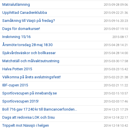
Matrialutlämning
2015-09-28 09:06
Upphittad Canadienklubba
2015-09-22 21:36
Samåkning till Växjö på fredag?
2015-09-16 20:23
Dags för domarkurser!
2015-09-07 19:10
Inskrivning 15/16
2015-08-17
Årsmöte torsdag 28 maj 18.30
2015-04-28 14:21
Sjukvårdsväskor och bollkassar
2015-04-28 14:00
Matchställ och målvaktsutrustning
2015-03-30 17:58
Halva Potten 2015
2015-03-23 15:42
Välkomna på årets avslutningsfest!
2015-02-23 21:38
IBF-cupen 2015
2015-02-21 11:22
Sportlovscupen på innebandy.se
2015-02-15 10:57
Sportlovscupen 2015!
2015-02-03 17:46
Boll 716 gav 17 240 kr till Barncancerfonden…
2014-12-21 17:29
Dags att redovisa LOK och Sisu
2014-12-18 22:17
Trippelt mot Nässjö i helgen
2014-12-18 10:42