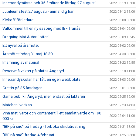
Innebandymässa och 35-årsfirande lördag 27 augusti
2022-08-19 15:00
Jubileumsfest 27 augusti - anmäl dig här
2022-08-12 15:00
Kickoff för ledare
2022-08-08 09:00
Välkommen till en ny säsong med IBF Tranås
2022-08-04 09:00
Dragning Mat & Varulotteri
2022-06-09 16:45
Ett nyval på årsmötet
2022-06-02 09:00
Årsmöte tisdag 31 maj 18.30
2022-04-30 09:00
Inlämning av material
2022-03-22 12:55
Reservmålvakter på plats i Ängaryd
2022-03-18 11:00
Innebandyskolan har fått en egen webbplats
2022-03-03 09:00
Grattis på 35-årsdagen
2022-03-01 09:00
Gärna publik i Ängaryd, men endast på läktaren
2022-02-25 12:00
Matcher i veckan
2022-02-23 14:03
Vinn mat, varor och kontanter till ett samlat värde om 190
2022-02-04 11:00
000 kr
"IBF på snö" på fredag - förboka skidutrustning
2022-01-31 13:00
"IBF på snö" fredag 4 februari
2022-01-25 09:00