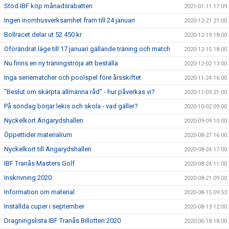
Stöd IBF köp månadsrabatten
2021-01-11 17:09
Ingen inomhusverksamhet fram till 24 januari
2020-12-21 21:00
Bollracet delar ut 52 450 kr
2020-12-19 18:00
Oförändrat läge till 17 januari gällande träning och match
2020-12-15 18:00
Nu finns en ny träningströja att beställa
2020-12-02 13:00
Inga seriematcher och poolspel före årsskiftet
2020-11-24 16:00
"Beslut om skärpta allmänna råd" - hur påverkas vi?
2020-11-03 21:00
På söndag börjar lekis och skola - vad gäller?
2020-10-02 09:00
Nyckelkort Ängarydshallen
2020-09-09 10:00
Öppettider materialrum
2020-08-27 16:00
Nyckelkort till Ängarydshallen
2020-08-24 17:00
IBF Tranås Masters Golf
2020-08-24 11:00
Inskrivning 2020
2020-08-21 09:00
Information om material
2020-08-15 09:53
Inställda cuper i september
2020-08-13 12:00
Dragningslista IBF Tranås Billotteri 2020
2020-06-18 18:00