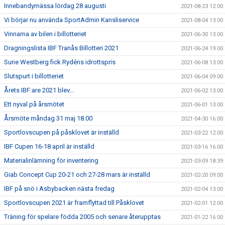
Innebandymässa lördag 28 augusti
2021-08-23 12:00
Vi börjar nu använda SportAdmin Kansliservice
2021-08-04 13:00
Vinnarna av bilen i billotteriet
2021-06-30 13:00
Dragningslista IBF Tranås Billotteri 2021
2021-06-24 19:00
Sune Westberg fick Rydéns idrottspris
2021-06-08 13:00
Slutspurt i billotteriet
2021-06-04 09:00
Årets IBF:are 2021 blev...
2021-06-02 13:00
Ett nyval på årsmötet
2021-06-01 13:00
Årsmöte måndag 31 maj 18.00
2021-04-30 16:00
Sportlovscupen på påsklovet är inställd
2021-03-22 12:00
IBF Cupen 16-18 april är inställd
2021-03-16 16:00
Materialinlämning för inventering
2021-03-09 18:39
Giab Concept Cup 20-21 och 27-28 mars är inställd
2021-02-20 09:00
IBF på snö i Asbybacken nästa fredag
2021-02-04 13:00
Sportlovscupen 2021 är framflyttad till Påsklovet
2021-02-01 12:00
Träning för spelare födda 2005 och senare återupptas
2021-01-22 16:00