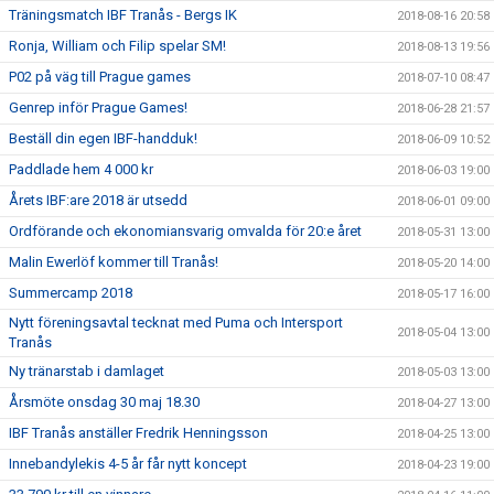
Träningsmatch IBF Tranås - Bergs IK
2018-08-16 20:58
Ronja, William och Filip spelar SM!
2018-08-13 19:56
P02 på väg till Prague games
2018-07-10 08:47
Genrep inför Prague Games!
2018-06-28 21:57
Beställ din egen IBF-handduk!
2018-06-09 10:52
Paddlade hem 4 000 kr
2018-06-03 19:00
Årets IBF:are 2018 är utsedd
2018-06-01 09:00
Ordförande och ekonomiansvarig omvalda för 20:e året
2018-05-31 13:00
Malin Ewerlöf kommer till Tranås!
2018-05-20 14:00
Summercamp 2018
2018-05-17 16:00
Nytt föreningsavtal tecknat med Puma och Intersport
2018-05-04 13:00
Tranås
Ny tränarstab i damlaget
2018-05-03 13:00
Årsmöte onsdag 30 maj 18.30
2018-04-27 13:00
IBF Tranås anställer Fredrik Henningsson
2018-04-25 13:00
Innebandylekis 4-5 år får nytt koncept
2018-04-23 19:00