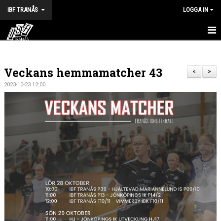
IBF TRANÅS
LOGGA IN
HEM
Veckans hemmamatcher 43
FÖRENINGEN
<
>
2023-10-23 12:00
VÅRA LAG
TRÄNINGSTIDER
KALENDER
MATCHER
BILDGALLERI
DOKUMENT
HALVA POTTEN