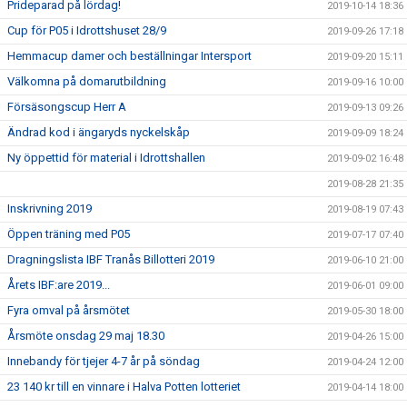
Prideparad på lördag!
2019-10-14 18:36
Cup för P05 i Idrottshuset 28/9
2019-09-26 17:18
Hemmacup damer och beställningar Intersport
2019-09-20 15:11
Välkomna på domarutbildning
2019-09-16 10:00
Försäsongscup Herr A
2019-09-13 09:26
Ändrad kod i ängaryds nyckelskåp
2019-09-09 18:24
Ny öppettid för material i Idrottshallen
2019-09-02 16:48
2019-08-28 21:35
Inskrivning 2019
2019-08-19 07:43
Öppen träning med P05
2019-07-17 07:40
Dragningslista IBF Tranås Billotteri 2019
2019-06-10 21:00
Årets IBF:are 2019...
2019-06-01 09:00
Fyra omval på årsmötet
2019-05-30 18:00
Årsmöte onsdag 29 maj 18.30
2019-04-26 15:00
Innebandy för tjejer 4-7 år på söndag
2019-04-24 12:00
23 140 kr till en vinnare i Halva Potten lotteriet
2019-04-14 18:00