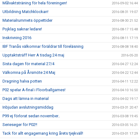
Målvaktsträning för hela föreningen!
2016-09-02 16:44
Utbildning Matchklockan!
2016-08-31 19:07
Materialrummets öppettider
2016-08-30 21:52
Pojklag saknar ledare!
2016-08-17 15:48
Inskrivning 2016
2016-08-11 17:19
IBF Tranås välkomnar föräldrar till föreläsning
2016-08-08 18:40
Upptaktsträff Herr A tisdag 24 maj
2016-05-20
Sista dagen för material 27/4
2016-04-27 12:24
Välkomna på Årsmöte 24 Maj
2016-04-22 12:44
Dragning halva potten
2016-04-11 12:22
P02 spelar A-final i Floorballgames!
2016-04-10 16:50
Dags att lämna in material
2016-04-02 19:17
Inbjudan avslutningsmiddag
2016-03-31 20:47
P99 ej förlorat sedan november..
2016-03-08 19:45
Serieseger för P02!!
2016-03-05 16:21
Tack för allt engagemang kring årets tjejkväll!
2016-03-01 17:29