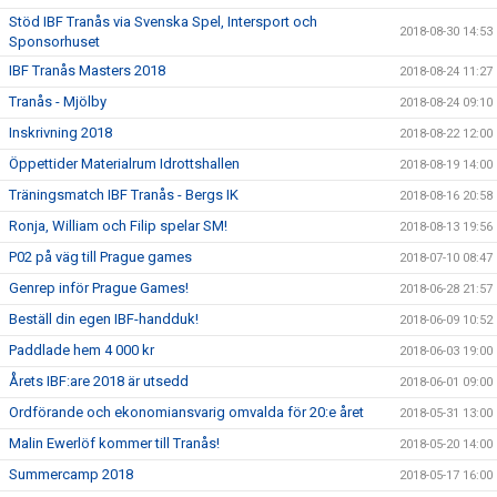
Stöd IBF Tranås via Svenska Spel, Intersport och
2018-08-30 14:53
Sponsorhuset
IBF Tranås Masters 2018
2018-08-24 11:27
Tranås - Mjölby
2018-08-24 09:10
Inskrivning 2018
2018-08-22 12:00
Öppettider Materialrum Idrottshallen
2018-08-19 14:00
Träningsmatch IBF Tranås - Bergs IK
2018-08-16 20:58
Ronja, William och Filip spelar SM!
2018-08-13 19:56
P02 på väg till Prague games
2018-07-10 08:47
Genrep inför Prague Games!
2018-06-28 21:57
Beställ din egen IBF-handduk!
2018-06-09 10:52
Paddlade hem 4 000 kr
2018-06-03 19:00
Årets IBF:are 2018 är utsedd
2018-06-01 09:00
Ordförande och ekonomiansvarig omvalda för 20:e året
2018-05-31 13:00
Malin Ewerlöf kommer till Tranås!
2018-05-20 14:00
Summercamp 2018
2018-05-17 16:00