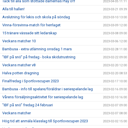
Tack till alla som stöttade damernas Play off
2023-04-05 11:11
Alla till hallen!
2023-03-21 09:39
Avslutning för lekis och skola på söndag
2023-03-10 13:00
Vinna-försvinna-match för herrlaget
2023-03-09 12:00
15 tränare vässade sitt ledarskap
2023-03-08 09:00
Veckans matcher 10
2023-03-06 12:00
Bambusa - extra utlämning onsdag 1 mars
2023-02-28 11:00
"IBF på snö" på fredag - boka skidutrustning
2023-02-22 09:00
Veckans matcher v8
2023-02-20 12:00
Halva potten dragning
2023-02-20 08:53
Finalfredag i Sportlovscupen 2023
2023-02-17 10:00
Bambusa - info till spelare/föräldrar i seriespelande lag
2023-02-16 09:00
Vårens försäljningsaktivitet för seriespelande lag
2023-02-10 16:00
"IBF på snö" fredag 24 februari
2023-02-07 09:00
Veckans matcher
2023-02-07 08:00
Hög tid att anmäla klasslag till Sportlovscupen 2023
2023-02-02 15:00