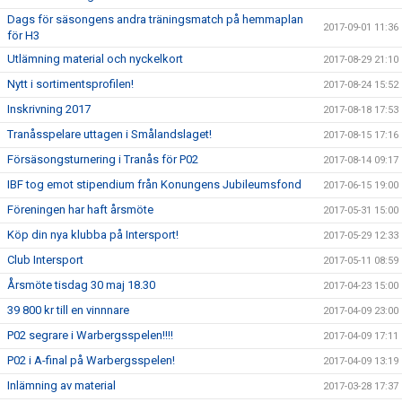
Dags för säsongens andra träningsmatch på hemmaplan
2017-09-01 11:36
för H3
Utlämning material och nyckelkort
2017-08-29 21:10
Nytt i sortimentsprofilen!
2017-08-24 15:52
Inskrivning 2017
2017-08-18 17:53
Tranåsspelare uttagen i Smålandslaget!
2017-08-15 17:16
Försäsongsturnering i Tranås för P02
2017-08-14 09:17
IBF tog emot stipendium från Konungens Jubileumsfond
2017-06-15 19:00
Föreningen har haft årsmöte
2017-05-31 15:00
Köp din nya klubba på Intersport!
2017-05-29 12:33
Club Intersport
2017-05-11 08:59
Årsmöte tisdag 30 maj 18.30
2017-04-23 15:00
39 800 kr till en vinnnare
2017-04-09 23:00
P02 segrare i Warbergsspelen!!!!
2017-04-09 17:11
P02 i A-final på Warbergsspelen!
2017-04-09 13:19
Inlämning av material
2017-03-28 17:37