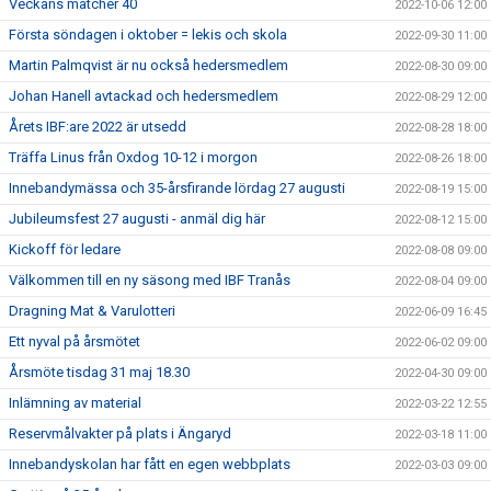
Veckans matcher 40
2022-10-06 12:00
Första söndagen i oktober = lekis och skola
2022-09-30 11:00
Martin Palmqvist är nu också hedersmedlem
2022-08-30 09:00
Johan Hanell avtackad och hedersmedlem
2022-08-29 12:00
Årets IBF:are 2022 är utsedd
2022-08-28 18:00
Träffa Linus från Oxdog 10-12 i morgon
2022-08-26 18:00
Innebandymässa och 35-årsfirande lördag 27 augusti
2022-08-19 15:00
Jubileumsfest 27 augusti - anmäl dig här
2022-08-12 15:00
Kickoff för ledare
2022-08-08 09:00
Välkommen till en ny säsong med IBF Tranås
2022-08-04 09:00
Dragning Mat & Varulotteri
2022-06-09 16:45
Ett nyval på årsmötet
2022-06-02 09:00
Årsmöte tisdag 31 maj 18.30
2022-04-30 09:00
Inlämning av material
2022-03-22 12:55
Reservmålvakter på plats i Ängaryd
2022-03-18 11:00
Innebandyskolan har fått en egen webbplats
2022-03-03 09:00