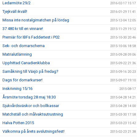
Ledarmöte 29/2
2016-02-17 15:17
Tjejkväll ikväll!
2016-01-29 11:41
Missa inte nostalgimatchen på lördag
2015-12-04 12:05
37 480 kr till en vinnare!
2015-11-29 19:12
Premiär för IBFs Faddertest i P02
2015-10-30 20:46
Sek- och domarschema
2015-10-06 18:58
Matrialutlämning
2015-09-28 09:06
Upphittad Canadienklubba
2015-09-22 21:36
Samåkning till Växjö på fredag?
2015-09-16 20:23
Dags för domarkurser!
2015-09-07 19:10
Inskrivning 15/16
2015-08-17
Årsmöte torsdag 28 maj 18.30
2015-04-28 14:21
Sjukvårdsväskor och bollkassar
2015-04-28 14:00
Matchställ och målvaktsutrustning
2015-03-30 17:58
Halva Potten 2015
2015-03-23 15:42
Välkomna på årets avslutningsfest!
2015-02-23 21:38