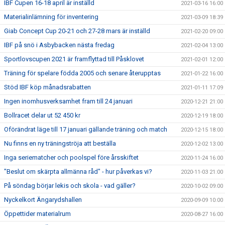
IBF Cupen 16-18 april är inställd
2021-03-16 16:00
Materialinlämning för inventering
2021-03-09 18:39
Giab Concept Cup 20-21 och 27-28 mars är inställd
2021-02-20 09:00
IBF på snö i Asbybacken nästa fredag
2021-02-04 13:00
Sportlovscupen 2021 är framflyttad till Påsklovet
2021-02-01 12:00
Träning för spelare födda 2005 och senare återupptas
2021-01-22 16:00
Stöd IBF köp månadsrabatten
2021-01-11 17:09
Ingen inomhusverksamhet fram till 24 januari
2020-12-21 21:00
Bollracet delar ut 52 450 kr
2020-12-19 18:00
Oförändrat läge till 17 januari gällande träning och match
2020-12-15 18:00
Nu finns en ny träningströja att beställa
2020-12-02 13:00
Inga seriematcher och poolspel före årsskiftet
2020-11-24 16:00
"Beslut om skärpta allmänna råd" - hur påverkas vi?
2020-11-03 21:00
På söndag börjar lekis och skola - vad gäller?
2020-10-02 09:00
Nyckelkort Ängarydshallen
2020-09-09 10:00
Öppettider materialrum
2020-08-27 16:00