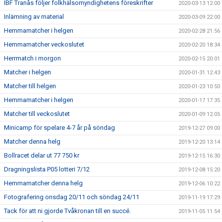
IBF Tranås följer folkhälsomyndighetens föreskrifter
2020-03-13 12:00
Inlämning av material
2020-03-09 22:00
Hemmamatcher i helgen
2020-02-28 21:56
Hemmamatcher veckoslutet
2020-02-20 18:34
Herrmatch i morgon
2020-02-15 20:01
Matcher i helgen
2020-01-31 12:43
Matcher till helgen
2020-01-23 10:50
Hemmamatcher i helgen
2020-01-17 17:35
Matcher till veckoslutet
2020-01-09 12:05
Minicamp för spelare 4-7 år på söndag
2019-12-27 09:00
Matcher denna helg
2019-12-20 13:14
Bollracet delar ut 77 750 kr
2019-12-15 16:30
Dragningslista P05 lotteri 7/12
2019-12-08 15:20
Hemmamatcher denna helg
2019-12-06 10:22
Fotografering onsdag 20/11 och söndag 24/11
2019-11-19 17:29
Tack för att ni gjorde Tvåkronan till en succé.
2019-11-05 11:54