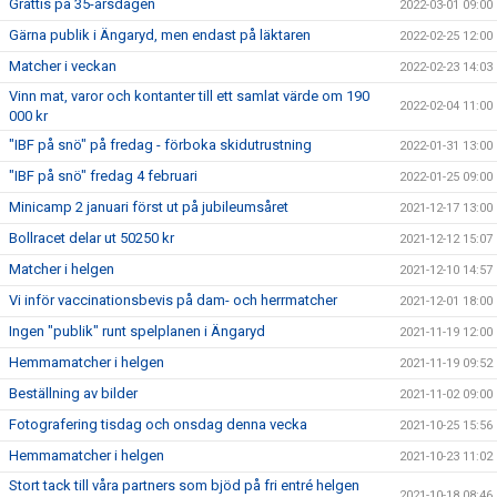
Grattis på 35-årsdagen
2022-03-01 09:00
Gärna publik i Ängaryd, men endast på läktaren
2022-02-25 12:00
Matcher i veckan
2022-02-23 14:03
Vinn mat, varor och kontanter till ett samlat värde om 190
2022-02-04 11:00
000 kr
"IBF på snö" på fredag - förboka skidutrustning
2022-01-31 13:00
"IBF på snö" fredag 4 februari
2022-01-25 09:00
Minicamp 2 januari först ut på jubileumsåret
2021-12-17 13:00
Bollracet delar ut 50250 kr
2021-12-12 15:07
Matcher i helgen
2021-12-10 14:57
Vi inför vaccinationsbevis på dam- och herrmatcher
2021-12-01 18:00
Ingen "publik" runt spelplanen i Ängaryd
2021-11-19 12:00
Hemmamatcher i helgen
2021-11-19 09:52
Beställning av bilder
2021-11-02 09:00
Fotografering tisdag och onsdag denna vecka
2021-10-25 15:56
Hemmamatcher i helgen
2021-10-23 11:02
Stort tack till våra partners som bjöd på fri entré helgen
2021-10-18 08:46