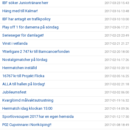
IBF söker Juniortränare herr
2017-03-23 15:43
Häng med till Kalmar!
2017-03-16 13:48
IBF har antagit en trafikpolicy
2017-03-10 10:00
Play off 1 för damerna på söndag
2017-03-06 17:21
Serieseger för damlaget!
2017-02-23 23:49
Vinst i vetlanda
2017-02-21 21:27
Ytterligare 2 747 kr till Barncancerfonden
2017-02-20 18:00
Nostalgimatcher på lördag
2017-02-16 17:26
Herrmatchen inställd
2017-02-10 20:10
16767 kr till Projekt Flicka
2017-02-05 16:25
ALLA till hallen på lördag!
2017-02-02 21:18
Jubileumsfest
2017-02-02 06:00
Kvarglömd målvaktsutrustning
2017-01-19 16:32
Herrmatch idag klockan 15:00
2017-01-14 09:36
Sportlovscupen 2017 har en egen hemsida
2017-01-12 17:30
P02 Cupvinnare i Norrköping!!
2017-01-08 18:49