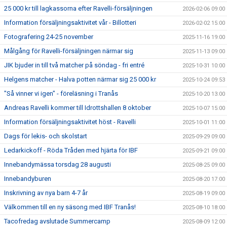
25 000 kr till lagkassorna efter Ravelli-försäljningen
2026-02-06 09:00
Information försäljningsaktivitet vår - Billotteri
2026-02-02 15:00
Fotografering 24-25 november
2025-11-16 19:00
Målgång för Ravelli-försäljningen närmar sig
2025-11-13 09:00
JIK bjuder in till två matcher på söndag - fri entré
2025-10-31 10:00
Helgens matcher - Halva potten närmar sig 25 000 kr
2025-10-24 09:53
"Så vinner vi igen" - föreläsning i Tranås
2025-10-20 13:00
Andreas Ravelli kommer till Idrottshallen 8 oktober
2025-10-07 15:00
Information försäljningsaktivitet höst - Ravelli
2025-10-01 11:00
Dags för lekis- och skolstart
2025-09-29 09:00
Ledarkickoff - Röda Tråden med hjärta för IBF
2025-09-21 09:00
Innebandymässa torsdag 28 augusti
2025-08-25 09:00
Innebandyburen
2025-08-20 17:00
Inskrivning av nya barn 4-7 år
2025-08-19 09:00
Välkommen till en ny säsong med IBF Tranås!
2025-08-10 18:00
Tacofredag avslutade Summercamp
2025-08-09 12:00