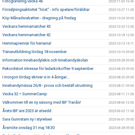
Fotografering vecka 46
2023-11-02 16:46
Försäljningsaktivitet "höst" - info spelare/föräldrar
2023-10-27 11:00
Köp Månadsrabatten - dragning på fredag
2023-10-24 09:00
Veckans hemmamatcher 43
2023-10-23 12:00
Veckans hemmamatcher 42
2023-10-18 12:00
Hemmapremiär för herrarna!
2023-10-13 14:11
Tränarutbildning lördag 18 november
2023-10-10 09:00
Information Innebandylekis och Innebandyskolan
2023-09-28 09:00
Rekordstort intresse för ledarkickoffen 9 september
2023-08-29 09:00
I morgon lördag skriver vi in 4-åringar...
2023-08-25 09:00
Innebandymässa 26/8 - prova och beställ utrustning
2023-08-21 09:00
Vecka 32 = SummerCamp
2023-08-11 11:00
Välkommen till en ny säsong med IBF Tranås!
2023-08-06 15:00
Årets IBF:are 2023 är utsedd
2023-06-02 11:00
Sara Gunnstam ny i styrelsen
2023-06-01 09:00
Årsmöte onsdag 31 maj 18.30
2023-04-28 09:00