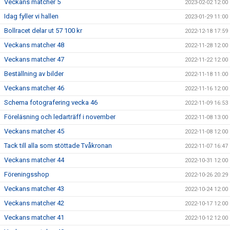
Veckans matcher 5
2023-02-02 12:00
Idag fyller vi hallen
2023-01-29 11:00
Bollracet delar ut 57 100 kr
2022-12-18 17:59
Veckans matcher 48
2022-11-28 12:00
Veckans matcher 47
2022-11-22 12:00
Beställning av bilder
2022-11-18 11:00
Veckans matcher 46
2022-11-16 12:00
Schema fotografering vecka 46
2022-11-09 16:53
Föreläsning och ledarträff i november
2022-11-08 13:00
Veckans matcher 45
2022-11-08 12:00
Tack till alla som stöttade Tvåkronan
2022-11-07 16:47
Veckans matcher 44
2022-10-31 12:00
Föreningsshop
2022-10-26 20:29
Veckans matcher 43
2022-10-24 12:00
Veckans matcher 42
2022-10-17 12:00
Veckans matcher 41
2022-10-12 12:00