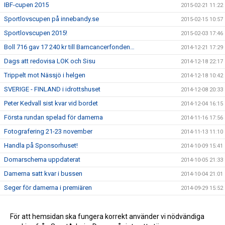
IBF-cupen 2015
2015-02-21 11:22
Sportlovscupen på innebandy.se
2015-02-15 10:57
Sportlovscupen 2015!
2015-02-03 17:46
Boll 716 gav 17 240 kr till Barncancerfonden…
2014-12-21 17:29
Dags att redovisa LOK och Sisu
2014-12-18 22:17
Trippelt mot Nässjö i helgen
2014-12-18 10:42
SVERIGE - FINLAND i idrottshuset
2014-12-08 20:33
Peter Kedvall sist kvar vid bordet
2014-12-04 16:15
Första rundan spelad för damerna
2014-11-16 17:56
Fotografering 21-23 november
2014-11-13 11:10
Handla på Sponsorhuset!
2014-10-09 15:41
Domarschema uppdaterat
2014-10-05 21:33
Damerna satt kvar i bussen
2014-10-04 21:01
Seger för damerna i premiären
2014-09-29 15:52
Seger mot Linköping
2014-09-23 13:56
Förlust mot Fjädern
För att hemsidan ska fungera korrekt använder vi nödvändiga
2014-09-11 12:57