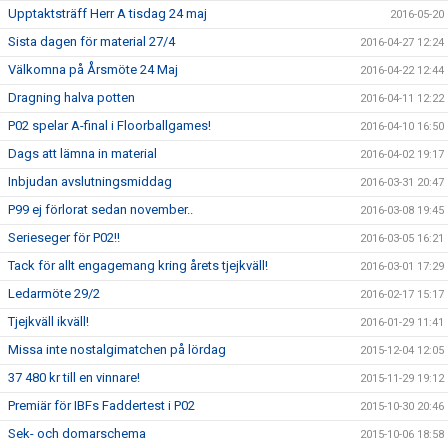
Upptaktsträff Herr A tisdag 24 maj
2016-05-20
Sista dagen för material 27/4
2016-04-27 12:24
Välkomna på Årsmöte 24 Maj
2016-04-22 12:44
Dragning halva potten
2016-04-11 12:22
P02 spelar A-final i Floorballgames!
2016-04-10 16:50
Dags att lämna in material
2016-04-02 19:17
Inbjudan avslutningsmiddag
2016-03-31 20:47
P99 ej förlorat sedan november..
2016-03-08 19:45
Serieseger för P02!!
2016-03-05 16:21
Tack för allt engagemang kring årets tjejkväll!
2016-03-01 17:29
Ledarmöte 29/2
2016-02-17 15:17
Tjejkväll ikväll!
2016-01-29 11:41
Missa inte nostalgimatchen på lördag
2015-12-04 12:05
37 480 kr till en vinnare!
2015-11-29 19:12
Premiär för IBFs Faddertest i P02
2015-10-30 20:46
Sek- och domarschema
2015-10-06 18:58