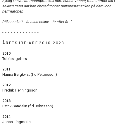
Synlig i såväl årsmötesprotokoll som Sunes Vänner, men framför allt i
sekretariatet där han ohotad toppar närvarostatistiken på dam- och
herrmatcher.
Räknar skott… är alltid online… år efter år…"
- - - - - - - - - - - - -
Å R E T S I B F : A R E 2 0 1 0 - 2 0 2 3
2010
Tobias Igefors
2011
Hanna Bergkvist (f d Pettersson)
2012
Fredrik Henningsson
2013
Patrik Sandelin (f d Johnsson)
2014
Johan Lingmerth