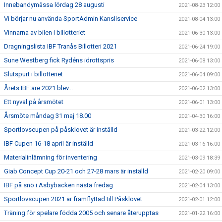
Innebandymässa lördag 28 augusti
2021-08-23 12:00
Vi börjar nu använda SportAdmin Kansliservice
2021-08-04 13:00
Vinnarna av bilen i billotteriet
2021-06-30 13:00
Dragningslista IBF Tranås Billotteri 2021
2021-06-24 19:00
Sune Westberg fick Rydéns idrottspris
2021-06-08 13:00
Slutspurt i billotteriet
2021-06-04 09:00
Årets IBF:are 2021 blev...
2021-06-02 13:00
Ett nyval på årsmötet
2021-06-01 13:00
Årsmöte måndag 31 maj 18.00
2021-04-30 16:00
Sportlovscupen på påsklovet är inställd
2021-03-22 12:00
IBF Cupen 16-18 april är inställd
2021-03-16 16:00
Materialinlämning för inventering
2021-03-09 18:39
Giab Concept Cup 20-21 och 27-28 mars är inställd
2021-02-20 09:00
IBF på snö i Asbybacken nästa fredag
2021-02-04 13:00
Sportlovscupen 2021 är framflyttad till Påsklovet
2021-02-01 12:00
Träning för spelare födda 2005 och senare återupptas
2021-01-22 16:00