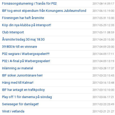
Försäsongsturnering i Tranås för P02
2017-08-14 09:17
IBF tog emot stipendium från Konungens Jubileumsfond
2017-06-15 19:00
Föreningen har haft årsmöte
2017-05-31 15:00
Köp din nya klubba på Intersport!
2017-05-29 12:33
Club Intersport
2017-05-11 08:59
Årsmöte tisdag 30 maj 18.30
2017-04-23 15:00
39 800 kr till en vinnnare
2017-04-09 23:00
P02 segrare i Warbergsspelen!!!!
2017-04-09 17:11
P02 i A-final på Warbergsspelen!
2017-04-09 13:19
Inlämning av material
2017-03-28 17:37
IBF söker Juniortränare herr
2017-03-23 15:43
Häng med till Kalmar!
2017-03-16 13:48
IBF har antagit en trafikpolicy
2017-03-10 10:00
Play off 1 för damerna på söndag
2017-03-06 17:21
Serieseger för damlaget!
2017-02-23 23:49
Vinst i vetlanda
2017-02-21 21:27