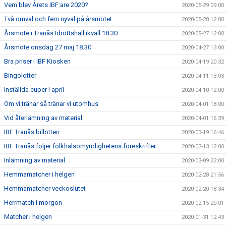
Vem blev Årets IBF:are 2020?
2020-05-29 09:00
Två omval och fem nyval på årsmötet
2020-05-28 12:00
Årsmöte i Tranås Idrottshall ikväll 18.30
2020-05-27 12:00
Årsmöte onsdag 27 maj 18.30
2020-04-27 13:00
Bra priser i IBF Kiosken
2020-04-19 20:32
Bingolotter
2020-04-11 13:03
Inställda cuper i april
2020-04-10 12:00
Om vi tränar så tränar vi utomhus
2020-04-01 18:00
Vid återlämning av material
2020-04-01 16:39
IBF Tranås billotteri
2020-03-19 16:46
IBF Tranås följer folkhälsomyndighetens föreskrifter
2020-03-13 12:00
Inlämning av material
2020-03-09 22:00
Hemmamatcher i helgen
2020-02-28 21:56
Hemmamatcher veckoslutet
2020-02-20 18:34
Herrmatch i morgon
2020-02-15 20:01
Matcher i helgen
2020-01-31 12:43