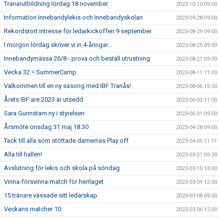
Tränarutbildning lördag 18 november
2023-10-10 09:00
Information Innebandylekis och Innebandyskolan
2023-09-28 09:00
Rekordstort intresse för ledarkickoffen 9 september
2023-08-29 09:00
I morgon lördag skriver vi in 4-åringar...
2023-08-25 09:00
Innebandymässa 26/8 - prova och beställ utrustning
2023-08-21 09:00
Vecka 32 = SummerCamp
2023-08-11 11:00
Välkommen till en ny säsong med IBF Tranås!
2023-08-06 15:00
Årets IBF:are 2023 är utsedd
2023-06-02 11:00
Sara Gunnstam ny i styrelsen
2023-06-01 09:00
Årsmöte onsdag 31 maj 18.30
2023-04-28 09:00
Tack till alla som stöttade damernas Play off
2023-04-05 11:11
Alla till hallen!
2023-03-21 09:39
Avslutning för lekis och skola på söndag
2023-03-10 13:00
Vinna-försvinna-match för herrlaget
2023-03-09 12:00
15 tränare vässade sitt ledarskap
2023-03-08 09:00
Veckans matcher 10
2023-03-06 12:00