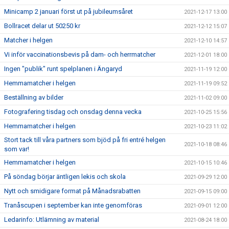
Minicamp 2 januari först ut på jubileumsåret
2021-12-17 13:00
Bollracet delar ut 50250 kr
2021-12-12 15:07
Matcher i helgen
2021-12-10 14:57
Vi inför vaccinationsbevis på dam- och herrmatcher
2021-12-01 18:00
Ingen "publik" runt spelplanen i Ängaryd
2021-11-19 12:00
Hemmamatcher i helgen
2021-11-19 09:52
Beställning av bilder
2021-11-02 09:00
Fotografering tisdag och onsdag denna vecka
2021-10-25 15:56
Hemmamatcher i helgen
2021-10-23 11:02
Stort tack till våra partners som bjöd på fri entré helgen
2021-10-18 08:46
som var!
Hemmamatcher i helgen
2021-10-15 10:46
På söndag börjar äntligen lekis och skola
2021-09-29 12:00
Nytt och smidigare format på Månadsrabatten
2021-09-15 09:00
Tranåscupen i september kan inte genomföras
2021-09-01 12:00
Ledarinfo: Utlämning av material
2021-08-24 18:00