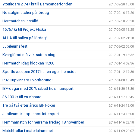
Ytterligare 2 747 kr till Barncancerfonden
2017-02-20 18:00
Nostalgimatcher på lördag
2017-02-16 17:26
Herrmatchen inställd
2017-02-10 20:10
16767 kr till Projekt Flicka
2017-02-05 16:25
ALLA till hallen på lördag!
2017-02-02 21:18
Jubileumsfest
2017-02-02 06:00
Kvarglömd målvaktsutrustning
2017-01-19 16:32
Herrmatch idag klockan 15:00
2017-01-14 09:36
Sportlovscupen 2017 har en egen hemsida
2017-01-12 17:30
P02 Cupvinnare i Norrköping!!
2017-01-08 18:49
IBF-dagar med 20 % rabatt hos Intersport
2016-11-30 18:30
36 100 kr till en vinnare
2016-11-27 18:45
Tre på två efter årets IBF Poker
2016-11-24 18:00
Jubileumsklappar hos Intersport
2016-11-23 13:00
Hemmamatch för herrarna fredag 18 november
2016-11-16 22:18
Matchbollar i materialrummet
2016-11-09 20:07