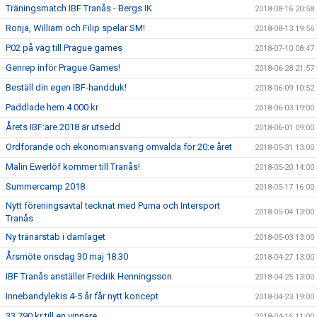
Träningsmatch IBF Tranås - Bergs IK
2018-08-16 20:58
Ronja, William och Filip spelar SM!
2018-08-13 19:56
P02 på väg till Prague games
2018-07-10 08:47
Genrep inför Prague Games!
2018-06-28 21:57
Beställ din egen IBF-handduk!
2018-06-09 10:52
Paddlade hem 4 000 kr
2018-06-03 19:00
Årets IBF:are 2018 är utsedd
2018-06-01 09:00
Ordförande och ekonomiansvarig omvalda för 20:e året
2018-05-31 13:00
Malin Ewerlöf kommer till Tranås!
2018-05-20 14:00
Summercamp 2018
2018-05-17 16:00
Nytt föreningsavtal tecknat med Puma och Intersport
2018-05-04 13:00
Tranås
Ny tränarstab i damlaget
2018-05-03 13:00
Årsmöte onsdag 30 maj 18.30
2018-04-27 13:00
IBF Tranås anställer Fredrik Henningsson
2018-04-25 13:00
Innebandylekis 4-5 år får nytt koncept
2018-04-23 19:00
33 790 kr till en vinnare
2018-04-16 11:00