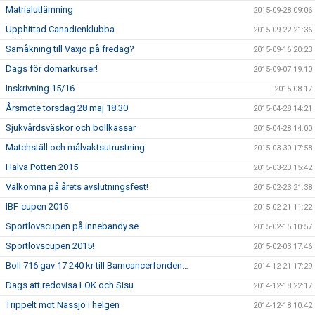
Matrialutlämning
2015-09-28 09:06
Upphittad Canadienklubba
2015-09-22 21:36
Samåkning till Växjö på fredag?
2015-09-16 20:23
Dags för domarkurser!
2015-09-07 19:10
Inskrivning 15/16
2015-08-17
Årsmöte torsdag 28 maj 18.30
2015-04-28 14:21
Sjukvårdsväskor och bollkassar
2015-04-28 14:00
Matchställ och målvaktsutrustning
2015-03-30 17:58
Halva Potten 2015
2015-03-23 15:42
Välkomna på årets avslutningsfest!
2015-02-23 21:38
IBF-cupen 2015
2015-02-21 11:22
Sportlovscupen på innebandy.se
2015-02-15 10:57
Sportlovscupen 2015!
2015-02-03 17:46
Boll 716 gav 17 240 kr till Barncancerfonden…
2014-12-21 17:29
Dags att redovisa LOK och Sisu
2014-12-18 22:17
Trippelt mot Nässjö i helgen
2014-12-18 10:42