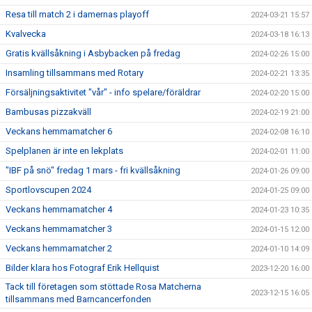
Resa till match 2 i damernas playoff
2024-03-21 15:57
Kvalvecka
2024-03-18 16:13
Gratis kvällsåkning i Asbybacken på fredag
2024-02-26 15:00
Insamling tillsammans med Rotary
2024-02-21 13:35
Försäljningsaktivitet "vår" - info spelare/föräldrar
2024-02-20 15:00
Bambusas pizzakväll
2024-02-19 21:00
Veckans hemmamatcher 6
2024-02-08 16:10
Spelplanen är inte en lekplats
2024-02-01 11:00
"IBF på snö" fredag 1 mars - fri kvällsåkning
2024-01-26 09:00
Sportlovscupen 2024
2024-01-25 09:00
Veckans hemmamatcher 4
2024-01-23 10:35
Veckans hemmamatcher 3
2024-01-15 12:00
Veckans hemmamatcher 2
2024-01-10 14:09
Bilder klara hos Fotograf Erik Hellquist
2023-12-20 16:00
Tack till företagen som stöttade Rosa Matcherna
2023-12-15 16:05
tillsammans med Barncancerfonden