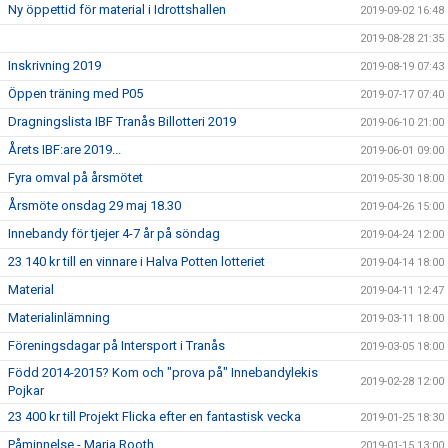
Ny öppettid för material i Idrottshallen
2019-09-02 16:48
2019-08-28 21:35
Inskrivning 2019
2019-08-19 07:43
Öppen träning med P05
2019-07-17 07:40
Dragningslista IBF Tranås Billotteri 2019
2019-06-10 21:00
Årets IBF:are 2019...
2019-06-01 09:00
Fyra omval på årsmötet
2019-05-30 18:00
Årsmöte onsdag 29 maj 18.30
2019-04-26 15:00
Innebandy för tjejer 4-7 år på söndag
2019-04-24 12:00
23 140 kr till en vinnare i Halva Potten lotteriet
2019-04-14 18:00
Material
2019-04-11 12:47
Materialinlämning
2019-03-11 18:00
Föreningsdagar på Intersport i Tranås
2019-03-05 18:00
Född 2014-2015? Kom och "prova på" Innebandylekis
2019-02-28 12:00
Pojkar
23 400 kr till Projekt Flicka efter en fantastisk vecka
2019-01-25 18:30
Påminnelse - Maria Rooth
2019-01-15 13:00