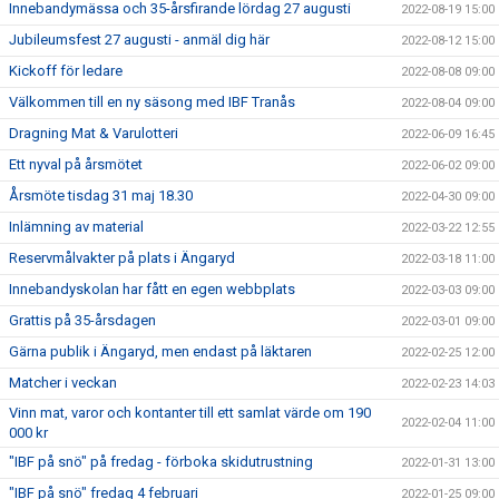
Innebandymässa och 35-årsfirande lördag 27 augusti
2022-08-19 15:00
Jubileumsfest 27 augusti - anmäl dig här
2022-08-12 15:00
Kickoff för ledare
2022-08-08 09:00
Välkommen till en ny säsong med IBF Tranås
2022-08-04 09:00
Dragning Mat & Varulotteri
2022-06-09 16:45
Ett nyval på årsmötet
2022-06-02 09:00
Årsmöte tisdag 31 maj 18.30
2022-04-30 09:00
Inlämning av material
2022-03-22 12:55
Reservmålvakter på plats i Ängaryd
2022-03-18 11:00
Innebandyskolan har fått en egen webbplats
2022-03-03 09:00
Grattis på 35-årsdagen
2022-03-01 09:00
Gärna publik i Ängaryd, men endast på läktaren
2022-02-25 12:00
Matcher i veckan
2022-02-23 14:03
Vinn mat, varor och kontanter till ett samlat värde om 190
2022-02-04 11:00
000 kr
"IBF på snö" på fredag - förboka skidutrustning
2022-01-31 13:00
"IBF på snö" fredag 4 februari
2022-01-25 09:00