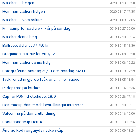
Matcher till helgen
2020-01-23 10:50
Hemmamatcher i helgen
2020-01-17 17:35
Matcher till veckoslutet
2020-01-09 12:05
Minicamp för spelare 4-7 år på söndag
2019-12-27 09:00
Matcher denna helg
2019-12-20 13:14
Bollracet delar ut 77 750 kr
2019-12-15 16:30
Dragningslista P05 lotteri 7/12
2019-12-08 15:20
Hemmamatcher denna helg
2019-12-06 10:22
Fotografering onsdag 20/11 och söndag 24/11
2019-11-19 17:29
Tack för att ni gjorde Tvåkronan till en succé.
2019-11-05 11:54
Prideparad på lördag!
2019-10-14 18:36
Cup för P05 i Idrottshuset 28/9
2019-09-26 17:18
Hemmacup damer och beställningar Intersport
2019-09-20 15:11
Välkomna på domarutbildning
2019-09-16 10:00
Försäsongscup Herr A
2019-09-13 09:26
Ändrad kod i ängaryds nyckelskåp
2019-09-09 18:24