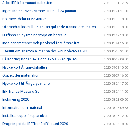
Stöd IBF köp månadsrabatten
2021-01-11 17:09
Ingen inomhusverksamhet fram till 24 januari
2020-12-21 21:00
Bollracet delar ut 52 450 kr
2020-12-19 18:00
Oförändrat läge till 17 januari gällande träning och match
2020-12-15 18:00
Nu finns en ny träningströja att beställa
2020-12-02 13:00
Inga seriematcher och poolspel före årsskiftet
2020-11-24 16:00
"Beslut om skärpta allmänna råd" - hur påverkas vi?
2020-11-03 21:00
På söndag börjar lekis och skola - vad gäller?
2020-10-02 09:00
Nyckelkort Ängarydshallen
2020-09-09 10:00
Öppettider materialrum
2020-08-27 16:00
Nyckelkort till Ängarydshallen
2020-08-24 17:00
IBF Tranås Masters Golf
2020-08-24 11:00
Inskrivning 2020
2020-08-21 09:00
Information om material
2020-08-15 09:53
Inställda cuper i september
2020-08-13 12:00
Dragningslista IBF Tranås Billotteri 2020
2020-06-18 18:00