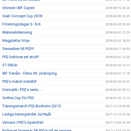
Vinnare i IBF Cupen
2018-04-15 20:26
Giab Concept Cup 2018
2018-04-06 16:05
Föreningsdagar 3–5/4
2018-04-03 20:40
Materialinlämning
2018-04-02 13:29
Magplatta/ tröja
2018-03-22 18:59
Seriesilver till P02!!!
2018-03-17 18:54
P02 behöver ert stöd!!
2018-03-05 15:50
37 590 kr
2018-03-04 16:14
IBF Tranås - Östra SK Jönköping
2018-03-01 11:18
P02’s match inställd!
2018-02-03 10:31
Dramatik i P02’s serie.....
2018-02-02 09:12
Gothia Cup för P02
2018-01-02 12:15
Träningsmatch P02-Boxholm 20/12
2017-12-18 09:48
Lediga träningstider Jul/Nyår
2017-12-10 10:26
Vinnare i P02’s Spalotteri
2017-12-04 20:24
Bollracet levererar 38 400 kr till en vinnare
2017-12-03 19:00