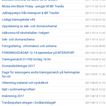
Missa inte Black Friday - pengar till IBF Tranås
2017-11-23 15:14
Julklappstips från Intersport & IBF Tranås!
2017-11-14 10:43
Lediga träningstider v44
2017-10-30 07:25
Uppdatering av sek- och domarschemat
2017-10-23 07:56
Välkomna till idrottshallen i helgen!
2017-10-13 12:42
Sek- och domarschema
2017-10-10 16:51
Fotografering - information och schema
2017-10-04 08:00
FÖRENINGSDAGAR 12-14 september på INTERSPORT
2017-09-13 20:13
Träningsmatch D1-P02 lördag 16:30
2017-09-08 21:00
Domarutbildningar 2017
2017-09-02 16:17
Dags för säsongens andra träningsmatch på hemmaplan
2017-09-01 11:36
för H3
Utlämning material och nyckelkort
2017-08-29 21:10
Nytt i sortimentsprofilen!
2017-08-24 15:52
Inskrivning 2017
2017-08-18 17:53
Tranåsspelare uttagen i Smålandslaget!
2017-08-15 17:16