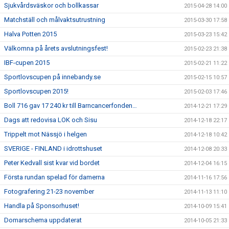
Sjukvårdsväskor och bollkassar
2015-04-28 14:00
Matchställ och målvaktsutrustning
2015-03-30 17:58
Halva Potten 2015
2015-03-23 15:42
Välkomna på årets avslutningsfest!
2015-02-23 21:38
IBF-cupen 2015
2015-02-21 11:22
Sportlovscupen på innebandy.se
2015-02-15 10:57
Sportlovscupen 2015!
2015-02-03 17:46
Boll 716 gav 17 240 kr till Barncancerfonden…
2014-12-21 17:29
Dags att redovisa LOK och Sisu
2014-12-18 22:17
Trippelt mot Nässjö i helgen
2014-12-18 10:42
SVERIGE - FINLAND i idrottshuset
2014-12-08 20:33
Peter Kedvall sist kvar vid bordet
2014-12-04 16:15
Första rundan spelad för damerna
2014-11-16 17:56
Fotografering 21-23 november
2014-11-13 11:10
Handla på Sponsorhuset!
2014-10-09 15:41
Domarschema uppdaterat
2014-10-05 21:33