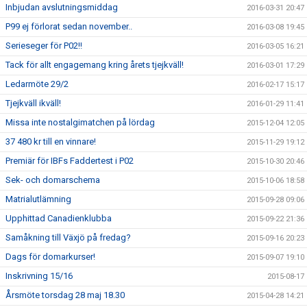
Inbjudan avslutningsmiddag
2016-03-31 20:47
P99 ej förlorat sedan november..
2016-03-08 19:45
Serieseger för P02!!
2016-03-05 16:21
Tack för allt engagemang kring årets tjejkväll!
2016-03-01 17:29
Ledarmöte 29/2
2016-02-17 15:17
Tjejkväll ikväll!
2016-01-29 11:41
Missa inte nostalgimatchen på lördag
2015-12-04 12:05
37 480 kr till en vinnare!
2015-11-29 19:12
Premiär för IBFs Faddertest i P02
2015-10-30 20:46
Sek- och domarschema
2015-10-06 18:58
Matrialutlämning
2015-09-28 09:06
Upphittad Canadienklubba
2015-09-22 21:36
Samåkning till Växjö på fredag?
2015-09-16 20:23
Dags för domarkurser!
2015-09-07 19:10
Inskrivning 15/16
2015-08-17
Årsmöte torsdag 28 maj 18.30
2015-04-28 14:21