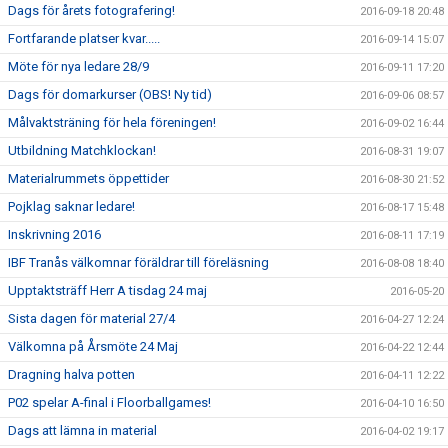
Dags för årets fotografering!
2016-09-18 20:48
Fortfarande platser kvar.....
2016-09-14 15:07
Möte för nya ledare 28/9
2016-09-11 17:20
Dags för domarkurser (OBS! Ny tid)
2016-09-06 08:57
Målvaktsträning för hela föreningen!
2016-09-02 16:44
Utbildning Matchklockan!
2016-08-31 19:07
Materialrummets öppettider
2016-08-30 21:52
Pojklag saknar ledare!
2016-08-17 15:48
Inskrivning 2016
2016-08-11 17:19
IBF Tranås välkomnar föräldrar till föreläsning
2016-08-08 18:40
Upptaktsträff Herr A tisdag 24 maj
2016-05-20
Sista dagen för material 27/4
2016-04-27 12:24
Välkomna på Årsmöte 24 Maj
2016-04-22 12:44
Dragning halva potten
2016-04-11 12:22
P02 spelar A-final i Floorballgames!
2016-04-10 16:50
Dags att lämna in material
2016-04-02 19:17