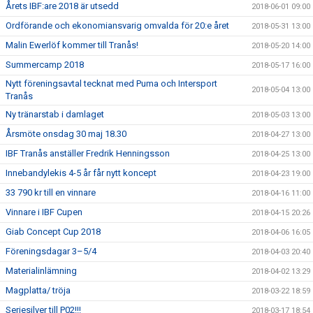
Årets IBF:are 2018 är utsedd
2018-06-01 09:00
Ordförande och ekonomiansvarig omvalda för 20:e året
2018-05-31 13:00
Malin Ewerlöf kommer till Tranås!
2018-05-20 14:00
Summercamp 2018
2018-05-17 16:00
Nytt föreningsavtal tecknat med Puma och Intersport
2018-05-04 13:00
Tranås
Ny tränarstab i damlaget
2018-05-03 13:00
Årsmöte onsdag 30 maj 18.30
2018-04-27 13:00
IBF Tranås anställer Fredrik Henningsson
2018-04-25 13:00
Innebandylekis 4-5 år får nytt koncept
2018-04-23 19:00
33 790 kr till en vinnare
2018-04-16 11:00
Vinnare i IBF Cupen
2018-04-15 20:26
Giab Concept Cup 2018
2018-04-06 16:05
Föreningsdagar 3–5/4
2018-04-03 20:40
Materialinlämning
2018-04-02 13:29
Magplatta/ tröja
2018-03-22 18:59
Seriesilver till P02!!!
2018-03-17 18:54