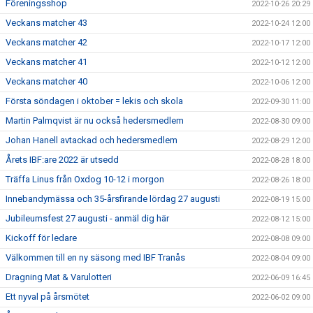
Föreningsshop
2022-10-26 20:29
Veckans matcher 43
2022-10-24 12:00
Veckans matcher 42
2022-10-17 12:00
Veckans matcher 41
2022-10-12 12:00
Veckans matcher 40
2022-10-06 12:00
Första söndagen i oktober = lekis och skola
2022-09-30 11:00
Martin Palmqvist är nu också hedersmedlem
2022-08-30 09:00
Johan Hanell avtackad och hedersmedlem
2022-08-29 12:00
Årets IBF:are 2022 är utsedd
2022-08-28 18:00
Träffa Linus från Oxdog 10-12 i morgon
2022-08-26 18:00
Innebandymässa och 35-årsfirande lördag 27 augusti
2022-08-19 15:00
Jubileumsfest 27 augusti - anmäl dig här
2022-08-12 15:00
Kickoff för ledare
2022-08-08 09:00
Välkommen till en ny säsong med IBF Tranås
2022-08-04 09:00
Dragning Mat & Varulotteri
2022-06-09 16:45
Ett nyval på årsmötet
2022-06-02 09:00