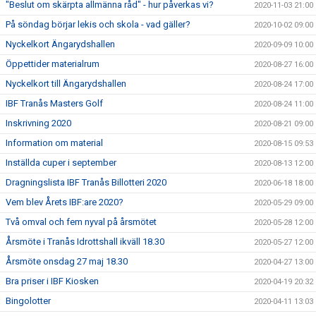
"Beslut om skärpta allmänna råd" - hur påverkas vi?
2020-11-03 21:00
På söndag börjar lekis och skola - vad gäller?
2020-10-02 09:00
Nyckelkort Ängarydshallen
2020-09-09 10:00
Öppettider materialrum
2020-08-27 16:00
Nyckelkort till Ängarydshallen
2020-08-24 17:00
IBF Tranås Masters Golf
2020-08-24 11:00
Inskrivning 2020
2020-08-21 09:00
Information om material
2020-08-15 09:53
Inställda cuper i september
2020-08-13 12:00
Dragningslista IBF Tranås Billotteri 2020
2020-06-18 18:00
Vem blev Årets IBF:are 2020?
2020-05-29 09:00
Två omval och fem nyval på årsmötet
2020-05-28 12:00
Årsmöte i Tranås Idrottshall ikväll 18.30
2020-05-27 12:00
Årsmöte onsdag 27 maj 18.30
2020-04-27 13:00
Bra priser i IBF Kiosken
2020-04-19 20:32
Bingolotter
2020-04-11 13:03