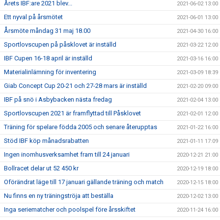
Årets IBF:are 2021 blev...
2021-06-02 13:00
Ett nyval på årsmötet
2021-06-01 13:00
Årsmöte måndag 31 maj 18.00
2021-04-30 16:00
Sportlovscupen på påsklovet är inställd
2021-03-22 12:00
IBF Cupen 16-18 april är inställd
2021-03-16 16:00
Materialinlämning för inventering
2021-03-09 18:39
Giab Concept Cup 20-21 och 27-28 mars är inställd
2021-02-20 09:00
IBF på snö i Asbybacken nästa fredag
2021-02-04 13:00
Sportlovscupen 2021 är framflyttad till Påsklovet
2021-02-01 12:00
Träning för spelare födda 2005 och senare återupptas
2021-01-22 16:00
Stöd IBF köp månadsrabatten
2021-01-11 17:09
Ingen inomhusverksamhet fram till 24 januari
2020-12-21 21:00
Bollracet delar ut 52 450 kr
2020-12-19 18:00
Oförändrat läge till 17 januari gällande träning och match
2020-12-15 18:00
Nu finns en ny träningströja att beställa
2020-12-02 13:00
Inga seriematcher och poolspel före årsskiftet
2020-11-24 16:00