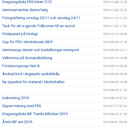
Dragningslista P05 lotteri 7/12
2019-12-08 15:20
Hemmamatcher denna helg
2019-12-06 10:22
Fotografering onsdag 20/11 och söndag 24/11
2019-11-19 17:29
Tack för att ni gjorde Tvåkronan till en succé.
2019-11-05 11:54
Prideparad på lördag!
2019-10-14 18:36
Cup för P05 i Idrottshuset 28/9
2019-09-26 17:18
Hemmacup damer och beställningar Intersport
2019-09-20 15:11
Välkomna på domarutbildning
2019-09-16 10:00
Försäsongscup Herr A
2019-09-13 09:26
Ändrad kod i ängaryds nyckelskåp
2019-09-09 18:24
Ny öppettid för material i Idrottshallen
2019-09-02 16:48
2019-08-28 21:35
Inskrivning 2019
2019-08-19 07:43
Öppen träning med P05
2019-07-17 07:40
Dragningslista IBF Tranås Billotteri 2019
2019-06-10 21:00
Årets IBF:are 2019...
2019-06-01 09:00