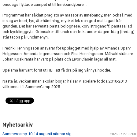
onsdags flyttade campet ut till Innebandyburen.
Programmet har såklart präglats av massor av innebandy, men också med
inslag av teori, fys, återhämtning, mycket lek och god mat lagad från
grunden. Det har serverats pasta bolognese, korv stroganoff, pastasallad
och kycklinggryta. Grönsaker till lunch och frukt under dagen. Idag (fredag)
står tacos på lunchmenyn.
Fredrik Henningsson ansvarar för upplägget med hjälp av Amanda Sparv
Helgesson, Amanda Ingemarsson och Elsa Henningsson. Målvaktstränare
Johan Koskiranta har varit på plats och Eivor Clasén lagar all mat.
Spelarna har varit först ut i IBF att få dra på sig vår nya hoddie.
Nästa år, veckan innan skolan börjar, hälsar vi spelare födda 2010-2013
välkomna till SummerCamp 2025.
Nyhetsarkiv
Summercamp 10-14 augusti närmar sig
2026-07-27 09:00