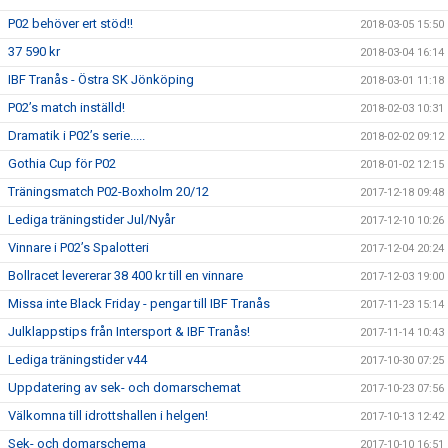
P02 behöver ert stöd!!
2018-03-05 15:50
37 590 kr
2018-03-04 16:14
IBF Tranås - Östra SK Jönköping
2018-03-01 11:18
P02’s match inställd!
2018-02-03 10:31
Dramatik i P02’s serie.....
2018-02-02 09:12
Gothia Cup för P02
2018-01-02 12:15
Träningsmatch P02-Boxholm 20/12
2017-12-18 09:48
Lediga träningstider Jul/Nyår
2017-12-10 10:26
Vinnare i P02’s Spalotteri
2017-12-04 20:24
Bollracet levererar 38 400 kr till en vinnare
2017-12-03 19:00
Missa inte Black Friday - pengar till IBF Tranås
2017-11-23 15:14
Julklappstips från Intersport & IBF Tranås!
2017-11-14 10:43
Lediga träningstider v44
2017-10-30 07:25
Uppdatering av sek- och domarschemat
2017-10-23 07:56
Välkomna till idrottshallen i helgen!
2017-10-13 12:42
Sek- och domarschema
2017-10-10 16:51