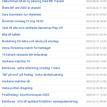
Välkommen till en ny säsong med IBF Tranås!
2023-08-06 15:00
Årets IBF:are 2023 är utsedd
2023-06-02 11:00
Sara Gunnstam ny i styrelsen
2023-06-01 09:00
Årsmöte onsdag 31 maj 18.30
2023-04-28 09:00
Tack till alla som stöttade damernas Play off
2023-04-05 11:11
Alla till hallen!
2023-03-21 09:39
Avslutning för lekis och skola på söndag
2023-03-10 13:00
Vinna-försvinna-match för herrlaget
2023-03-09 12:00
15 tränare vässade sitt ledarskap
2023-03-08 09:00
Veckans matcher 10
2023-03-06 12:00
Bambusa - extra utlämning onsdag 1 mars
2023-02-28 11:00
"IBF på snö" på fredag - boka skidutrustning
2023-02-22 09:00
Veckans matcher v8
2023-02-20 12:00
Halva potten dragning
2023-02-20 08:53
Finalfredag i Sportlovscupen 2023
2023-02-17 10:00
Bambusa - info till spelare/föräldrar i seriespelande lag
2023-02-16 09:00