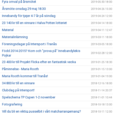
Fyra omval på årsmötet
2019-05-30 18:00
Årsmöte onsdag 29 maj 18.30
2019-04-26 15:00
Innebandy för tjejer 4-7 år på söndag
2019-04-24 12:00
23 140 kr till en vinnare i Halva Potten lotteriet
2019-04-14 18:00
Material
2019-04-11 12:47
Materialinlämning
2019-03-11 18:00
Föreningsdagar på Intersport i Tranås
2019-03-05 18:00
Född 2014-2015? Kom och "prova på" Innebandylekis
2019-02-28 12:00
Pojkar
23 400 kr till Projekt Flicka efter en fantastisk vecka
2019-01-25 18:30
Påminnelse - Maria Rooth
2019-01-15 13:00
Maria Rooth kommer till Tranås!
2019-01-04 19:00
34 800 kr till en vinnare
2018-12-16 18:00
Clubdag på Intersport!
2018-11-14 20:37
Spelschema TP Cupen 1-2 november
2018-11-01 10:44
Fotografering
2018-10-18 13:00
Vill du bli en viktig pusselbit i vårt matcharrangemang?
2018-10-11 12:00