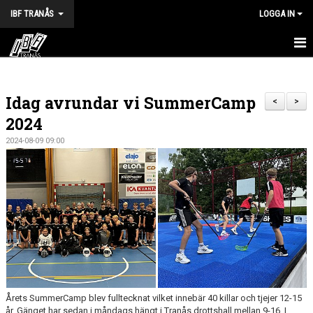
IBF TRANÅS
LOGGA IN
HEM
Idag avrundar vi SummerCamp
FÖRENINGEN
<
>
2024
VÅRA LAG
2024-08-09 09:00
TRÄNINGSTIDER
KALENDER
MATCHER
BILDGALLERI
DOKUMENT
Årets SummerCamp blev fulltecknat vilket innebär 40 killar och tjejer 12-15
år. Gänget har sedan i måndags hängt i Tranås drottshall mellan 9-16. I
HALVA POTTEN