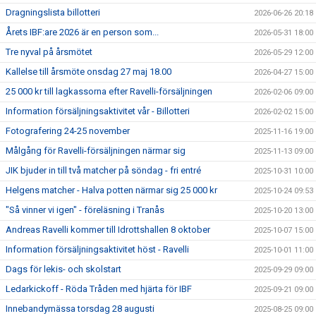
Dragningslista billotteri
2026-06-26 20:18
Årets IBF:are 2026 är en person som...
2026-05-31 18:00
Tre nyval på årsmötet
2026-05-29 12:00
Kallelse till årsmöte onsdag 27 maj 18.00
2026-04-27 15:00
25 000 kr till lagkassorna efter Ravelli-försäljningen
2026-02-06 09:00
Information försäljningsaktivitet vår - Billotteri
2026-02-02 15:00
Fotografering 24-25 november
2025-11-16 19:00
Målgång för Ravelli-försäljningen närmar sig
2025-11-13 09:00
JIK bjuder in till två matcher på söndag - fri entré
2025-10-31 10:00
Helgens matcher - Halva potten närmar sig 25 000 kr
2025-10-24 09:53
"Så vinner vi igen" - föreläsning i Tranås
2025-10-20 13:00
Andreas Ravelli kommer till Idrottshallen 8 oktober
2025-10-07 15:00
Information försäljningsaktivitet höst - Ravelli
2025-10-01 11:00
Dags för lekis- och skolstart
2025-09-29 09:00
Ledarkickoff - Röda Tråden med hjärta för IBF
2025-09-21 09:00
Innebandymässa torsdag 28 augusti
2025-08-25 09:00