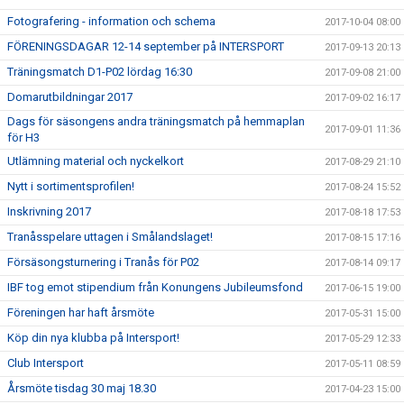
Fotografering - information och schema
2017-10-04 08:00
FÖRENINGSDAGAR 12-14 september på INTERSPORT
2017-09-13 20:13
Träningsmatch D1-P02 lördag 16:30
2017-09-08 21:00
Domarutbildningar 2017
2017-09-02 16:17
Dags för säsongens andra träningsmatch på hemmaplan
2017-09-01 11:36
för H3
Utlämning material och nyckelkort
2017-08-29 21:10
Nytt i sortimentsprofilen!
2017-08-24 15:52
Inskrivning 2017
2017-08-18 17:53
Tranåsspelare uttagen i Smålandslaget!
2017-08-15 17:16
Försäsongsturnering i Tranås för P02
2017-08-14 09:17
IBF tog emot stipendium från Konungens Jubileumsfond
2017-06-15 19:00
Föreningen har haft årsmöte
2017-05-31 15:00
Köp din nya klubba på Intersport!
2017-05-29 12:33
Club Intersport
2017-05-11 08:59
Årsmöte tisdag 30 maj 18.30
2017-04-23 15:00