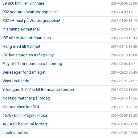
39 800 kr till en vinnnare
2017-04-09 23:00
P02 segrare i Warbergsspelen!!!!
2017-04-09 17:11
P02 i A-final på Warbergsspelen!
2017-04-09 13:19
Inlämning av material
2017-03-28 17:37
IBF söker Juniortränare herr
2017-03-23 15:43
Häng med till Kalmar!
2017-03-16 13:48
IBF har antagit en trafikpolicy
2017-03-10 10:00
Play off 1 för damerna på söndag
2017-03-06 17:21
Serieseger för damlaget!
2017-02-23 23:49
Vinst i vetlanda
2017-02-21 21:27
Ytterligare 2 747 kr till Barncancerfonden
2017-02-20 18:00
Nostalgimatcher på lördag
2017-02-16 17:26
Herrmatchen inställd
2017-02-10 20:10
16767 kr till Projekt Flicka
2017-02-05 16:25
ALLA till hallen på lördag!
2017-02-02 21:18
Jubileumsfest
2017-02-02 06:00