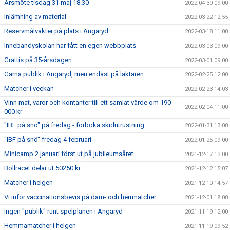
Årsmöte tisdag 31 maj 18.30
2022-04-30 09:00
Inlämning av material
2022-03-22 12:55
Reservmålvakter på plats i Ängaryd
2022-03-18 11:00
Innebandyskolan har fått en egen webbplats
2022-03-03 09:00
Grattis på 35-årsdagen
2022-03-01 09:00
Gärna publik i Ängaryd, men endast på läktaren
2022-02-25 12:00
Matcher i veckan
2022-02-23 14:03
Vinn mat, varor och kontanter till ett samlat värde om 190
2022-02-04 11:00
000 kr
"IBF på snö" på fredag - förboka skidutrustning
2022-01-31 13:00
"IBF på snö" fredag 4 februari
2022-01-25 09:00
Minicamp 2 januari först ut på jubileumsåret
2021-12-17 13:00
Bollracet delar ut 50250 kr
2021-12-12 15:07
Matcher i helgen
2021-12-10 14:57
Vi inför vaccinationsbevis på dam- och herrmatcher
2021-12-01 18:00
Ingen "publik" runt spelplanen i Ängaryd
2021-11-19 12:00
Hemmamatcher i helgen
2021-11-19 09:52