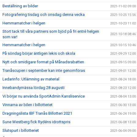
Beställning av bilder
2021-11-02 09:00
Fotografering tisdag och onsdag denna vecka
2021-10-25 15:56
Hemmamatcher i helgen
2021-10-23 11:02
Stort tack till våra partners som bjöd på fri entré helgen
2021-10-18 08:46
som var!
Hemmamatcher i helgen
2021-10-15 10:46
På söndag börjar äntligen lekis och skola
2021-09-29 12:00
Nytt och smidigare format på Månadsrabatten
2021-09-15 09:00
Tranåscupen i september kan inte genomföras
2021-09-01 12:00
Ledarinfo: Utlämning av material
2021-08-24 18:00
Innebandymässa lördag 28 augusti
2021-08-23 12:00
Vi börjar nu använda SportAdmin Kansliservice
2021-08-04 13:00
Vinnarna av bilen i billotteriet
2021-06-30 13:00
Dragningslista IBF Tranås Billotteri 2021
2021-06-24 19:00
Sune Westberg fick Rydéns idrottspris
2021-06-08 13:00
Slutspurt i billotteriet
2021-06-04 09:00