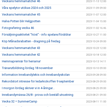
Veckans hemmamatcher 46
2023-11-13 12:00
Våra spelytor utökas 2024 och 2025
2023-11-09 09:00
Veckans hemmamatcher 45
2023-11-07 12:00
Halva Potten blir Helgpotten
2023-11-04 15:00
Fotografering vecka 46
2023-11-02 16:46
Försäljningsaktivitet "höst" - info spelare/föräldrar
2023-10-27 11:00
Köp Månadsrabatten - dragning på fredag
2023-10-24 09:00
Veckans hemmamatcher 43
2023-10-23 12:00
Veckans hemmamatcher 42
2023-10-18 12:00
Hemmapremiär för herrarna!
2023-10-13 14:11
Tränarutbildning lördag 18 november
2023-10-10 09:00
Information Innebandylekis och Innebandyskolan
2023-09-28 09:00
Rekordstort intresse för ledarkickoffen 9 september
2023-08-29 09:00
I morgon lördag skriver vi in 4-åringar...
2023-08-25 09:00
Innebandymässa 26/8 - prova och beställ utrustning
2023-08-21 09:00
Vecka 32 = SummerCamp
2023-08-11 11:00