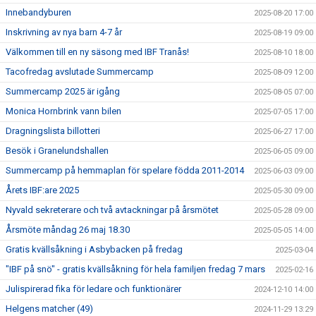
Innebandyburen
2025-08-20 17:00
Inskrivning av nya barn 4-7 år
2025-08-19 09:00
Välkommen till en ny säsong med IBF Tranås!
2025-08-10 18:00
Tacofredag avslutade Summercamp
2025-08-09 12:00
Summercamp 2025 är igång
2025-08-05 07:00
Monica Hornbrink vann bilen
2025-07-05 17:00
Dragningslista billotteri
2025-06-27 17:00
Besök i Granelundshallen
2025-06-05 09:00
Summercamp på hemmaplan för spelare födda 2011-2014
2025-06-03 09:00
Årets IBF:are 2025
2025-05-30 09:00
Nyvald sekreterare och två avtackningar på årsmötet
2025-05-28 09:00
Årsmöte måndag 26 maj 18.30
2025-05-05 14:00
Gratis kvällsåkning i Asbybacken på fredag
2025-03-04
"IBF på snö" - gratis kvällsåkning för hela familjen fredag 7 mars
2025-02-16
Julispirerad fika för ledare och funktionärer
2024-12-10 14:00
Helgens matcher (49)
2024-11-29 13:29