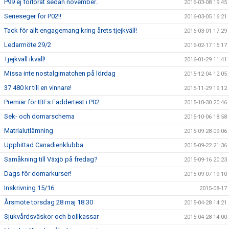
P99 ej förlorat sedan november..
2016-03-08 19:45
Serieseger för P02!!
2016-03-05 16:21
Tack för allt engagemang kring årets tjejkväll!
2016-03-01 17:29
Ledarmöte 29/2
2016-02-17 15:17
Tjejkväll ikväll!
2016-01-29 11:41
Missa inte nostalgimatchen på lördag
2015-12-04 12:05
37 480 kr till en vinnare!
2015-11-29 19:12
Premiär för IBFs Faddertest i P02
2015-10-30 20:46
Sek- och domarschema
2015-10-06 18:58
Matrialutlämning
2015-09-28 09:06
Upphittad Canadienklubba
2015-09-22 21:36
Samåkning till Växjö på fredag?
2015-09-16 20:23
Dags för domarkurser!
2015-09-07 19:10
Inskrivning 15/16
2015-08-17
Årsmöte torsdag 28 maj 18.30
2015-04-28 14:21
Sjukvårdsväskor och bollkassar
2015-04-28 14:00