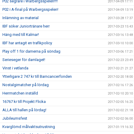
P02 segrare i Warbergsspelen!!!!
2017-04-09 17:11
P02 i A-final på Warbergsspelen!
2017-04-09 13:19
Inlämning av material
2017-03-28 17:37
IBF söker Juniortränare herr
2017-03-23 15:43
Häng med till Kalmar!
2017-03-16 13:48
IBF har antagit en trafikpolicy
2017-03-10 10:00
Play off 1 för damerna på söndag
2017-03-06 17:21
Serieseger för damlaget!
2017-02-23 23:49
Vinst i vetlanda
2017-02-21 21:27
Ytterligare 2 747 kr till Barncancerfonden
2017-02-20 18:00
Nostalgimatcher på lördag
2017-02-16 17:26
Herrmatchen inställd
2017-02-10 20:10
16767 kr till Projekt Flicka
2017-02-05 16:25
ALLA till hallen på lördag!
2017-02-02 21:18
Jubileumsfest
2017-02-02 06:00
Kvarglömd målvaktsutrustning
2017-01-19 16:32