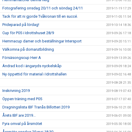
2019-12-06 10:22
Fotografering onsdag 20/11 och söndag 24/11
2019-11-19 17:29
Tack för att ni gjorde Tvåkronan till en succé.
2019-11-05 11:54
Prideparad på lördag!
2019-10-14 18:36
Cup för P05 i Idrottshuset 28/9
2019-09-26 17:18
Hemmacup damer och beställningar Intersport
2019-09-20 15:11
Välkomna på domarutbildning
2019-09-16 10:00
Försäsongscup Herr A
2019-09-13 09:26
Ändrad kod i ängaryds nyckelskåp
2019-09-09 18:24
Ny öppettid för material i Idrottshallen
2019-09-02 16:48
2019-08-28 21:35
Inskrivning 2019
2019-08-19 07:43
Öppen träning med P05
2019-07-17 07:40
Dragningslista IBF Tranås Billotteri 2019
2019-06-10 21:00
Årets IBF:are 2019...
2019-06-01 09:00
Fyra omval på årsmötet
2019-05-30 18:00
Årsmöte onsdag 29 maj 18.30