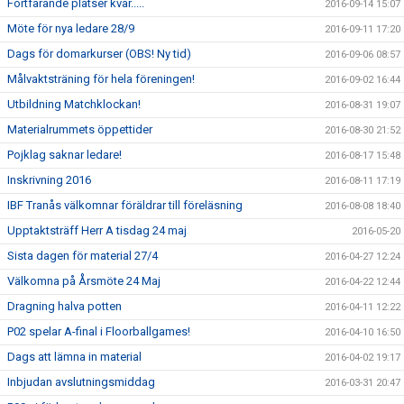
Fortfarande platser kvar.....
2016-09-14 15:07
Möte för nya ledare 28/9
2016-09-11 17:20
Dags för domarkurser (OBS! Ny tid)
2016-09-06 08:57
Målvaktsträning för hela föreningen!
2016-09-02 16:44
Utbildning Matchklockan!
2016-08-31 19:07
Materialrummets öppettider
2016-08-30 21:52
Pojklag saknar ledare!
2016-08-17 15:48
Inskrivning 2016
2016-08-11 17:19
IBF Tranås välkomnar föräldrar till föreläsning
2016-08-08 18:40
Upptaktsträff Herr A tisdag 24 maj
2016-05-20
Sista dagen för material 27/4
2016-04-27 12:24
Välkomna på Årsmöte 24 Maj
2016-04-22 12:44
Dragning halva potten
2016-04-11 12:22
P02 spelar A-final i Floorballgames!
2016-04-10 16:50
Dags att lämna in material
2016-04-02 19:17
Inbjudan avslutningsmiddag
2016-03-31 20:47