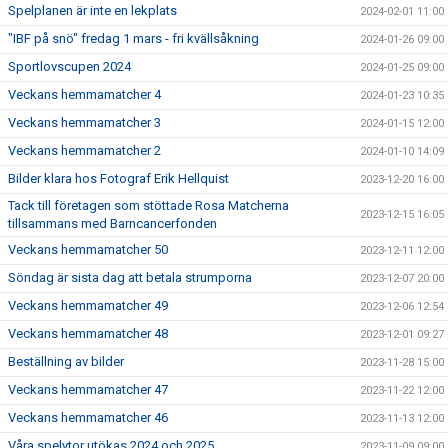
Spelplanen är inte en lekplats
2024-02-01 11:00
"IBF på snö" fredag 1 mars - fri kvällsåkning
2024-01-26 09:00
Sportlovscupen 2024
2024-01-25 09:00
Veckans hemmamatcher 4
2024-01-23 10:35
Veckans hemmamatcher 3
2024-01-15 12:00
Veckans hemmamatcher 2
2024-01-10 14:09
Bilder klara hos Fotograf Erik Hellquist
2023-12-20 16:00
Tack till företagen som stöttade Rosa Matcherna
2023-12-15 16:05
tillsammans med Barncancerfonden
Veckans hemmamatcher 50
2023-12-11 12:00
Söndag är sista dag att betala strumporna
2023-12-07 20:00
Veckans hemmamatcher 49
2023-12-06 12:54
Veckans hemmamatcher 48
2023-12-01 09:27
Beställning av bilder
2023-11-28 15:00
Veckans hemmamatcher 47
2023-11-22 12:00
Veckans hemmamatcher 46
2023-11-13 12:00
Våra spelytor utökas 2024 och 2025
2023-11-09 09:00