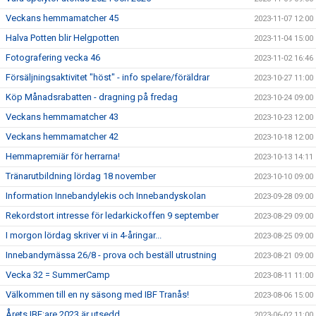
Veckans hemmamatcher 45
2023-11-07 12:00
Halva Potten blir Helgpotten
2023-11-04 15:00
Fotografering vecka 46
2023-11-02 16:46
Försäljningsaktivitet "höst" - info spelare/föräldrar
2023-10-27 11:00
Köp Månadsrabatten - dragning på fredag
2023-10-24 09:00
Veckans hemmamatcher 43
2023-10-23 12:00
Veckans hemmamatcher 42
2023-10-18 12:00
Hemmapremiär för herrarna!
2023-10-13 14:11
Tränarutbildning lördag 18 november
2023-10-10 09:00
Information Innebandylekis och Innebandyskolan
2023-09-28 09:00
Rekordstort intresse för ledarkickoffen 9 september
2023-08-29 09:00
I morgon lördag skriver vi in 4-åringar...
2023-08-25 09:00
Innebandymässa 26/8 - prova och beställ utrustning
2023-08-21 09:00
Vecka 32 = SummerCamp
2023-08-11 11:00
Välkommen till en ny säsong med IBF Tranås!
2023-08-06 15:00
Årets IBF:are 2023 är utsedd
2023-06-02 11:00