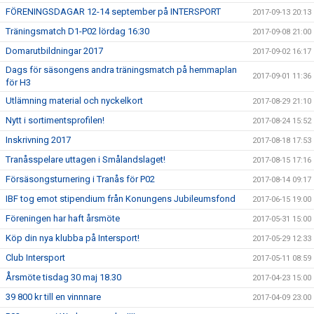
FÖRENINGSDAGAR 12-14 september på INTERSPORT
2017-09-13 20:13
Träningsmatch D1-P02 lördag 16:30
2017-09-08 21:00
Domarutbildningar 2017
2017-09-02 16:17
Dags för säsongens andra träningsmatch på hemmaplan
2017-09-01 11:36
för H3
Utlämning material och nyckelkort
2017-08-29 21:10
Nytt i sortimentsprofilen!
2017-08-24 15:52
Inskrivning 2017
2017-08-18 17:53
Tranåsspelare uttagen i Smålandslaget!
2017-08-15 17:16
Försäsongsturnering i Tranås för P02
2017-08-14 09:17
IBF tog emot stipendium från Konungens Jubileumsfond
2017-06-15 19:00
Föreningen har haft årsmöte
2017-05-31 15:00
Köp din nya klubba på Intersport!
2017-05-29 12:33
Club Intersport
2017-05-11 08:59
Årsmöte tisdag 30 maj 18.30
2017-04-23 15:00
39 800 kr till en vinnnare
2017-04-09 23:00