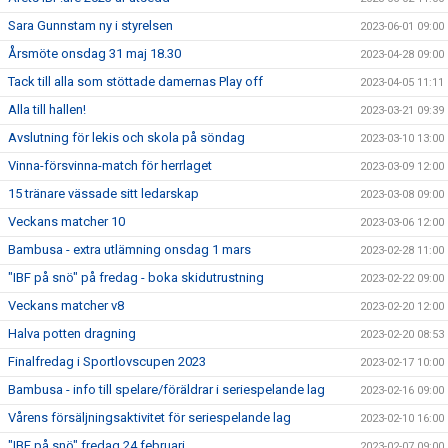
Sara Gunnstam ny i styrelsen
2023-06-01 09:00
Årsmöte onsdag 31 maj 18.30
2023-04-28 09:00
Tack till alla som stöttade damernas Play off
2023-04-05 11:11
Alla till hallen!
2023-03-21 09:39
Avslutning för lekis och skola på söndag
2023-03-10 13:00
Vinna-försvinna-match för herrlaget
2023-03-09 12:00
15 tränare vässade sitt ledarskap
2023-03-08 09:00
Veckans matcher 10
2023-03-06 12:00
Bambusa - extra utlämning onsdag 1 mars
2023-02-28 11:00
"IBF på snö" på fredag - boka skidutrustning
2023-02-22 09:00
Veckans matcher v8
2023-02-20 12:00
Halva potten dragning
2023-02-20 08:53
Finalfredag i Sportlovscupen 2023
2023-02-17 10:00
Bambusa - info till spelare/föräldrar i seriespelande lag
2023-02-16 09:00
Vårens försäljningsaktivitet för seriespelande lag
2023-02-10 16:00
"IBF på snö" fredag 24 februari
2023-02-07 09:00