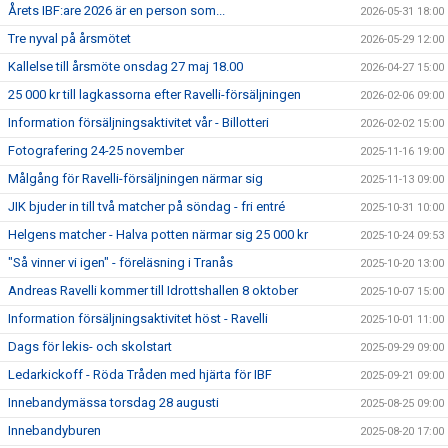
Årets IBF:are 2026 är en person som...
2026-05-31 18:00
Tre nyval på årsmötet
2026-05-29 12:00
Kallelse till årsmöte onsdag 27 maj 18.00
2026-04-27 15:00
25 000 kr till lagkassorna efter Ravelli-försäljningen
2026-02-06 09:00
Information försäljningsaktivitet vår - Billotteri
2026-02-02 15:00
Fotografering 24-25 november
2025-11-16 19:00
Målgång för Ravelli-försäljningen närmar sig
2025-11-13 09:00
JIK bjuder in till två matcher på söndag - fri entré
2025-10-31 10:00
Helgens matcher - Halva potten närmar sig 25 000 kr
2025-10-24 09:53
"Så vinner vi igen" - föreläsning i Tranås
2025-10-20 13:00
Andreas Ravelli kommer till Idrottshallen 8 oktober
2025-10-07 15:00
Information försäljningsaktivitet höst - Ravelli
2025-10-01 11:00
Dags för lekis- och skolstart
2025-09-29 09:00
Ledarkickoff - Röda Tråden med hjärta för IBF
2025-09-21 09:00
Innebandymässa torsdag 28 augusti
2025-08-25 09:00
Innebandyburen
2025-08-20 17:00