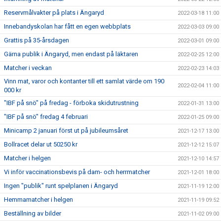
Reservmålvakter på plats i Ängaryd
2022-03-18 11:00
Innebandyskolan har fått en egen webbplats
2022-03-03 09:00
Grattis på 35-årsdagen
2022-03-01 09:00
Gärna publik i Ängaryd, men endast på läktaren
2022-02-25 12:00
Matcher i veckan
2022-02-23 14:03
Vinn mat, varor och kontanter till ett samlat värde om 190
2022-02-04 11:00
000 kr
"IBF på snö" på fredag - förboka skidutrustning
2022-01-31 13:00
"IBF på snö" fredag 4 februari
2022-01-25 09:00
Minicamp 2 januari först ut på jubileumsåret
2021-12-17 13:00
Bollracet delar ut 50250 kr
2021-12-12 15:07
Matcher i helgen
2021-12-10 14:57
Vi inför vaccinationsbevis på dam- och herrmatcher
2021-12-01 18:00
Ingen "publik" runt spelplanen i Ängaryd
2021-11-19 12:00
Hemmamatcher i helgen
2021-11-19 09:52
Beställning av bilder
2021-11-02 09:00