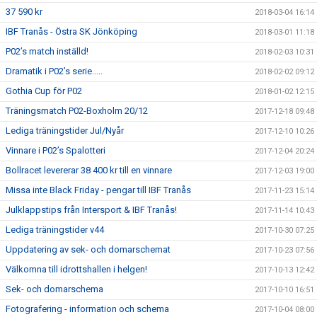
37 590 kr
2018-03-04 16:14
IBF Tranås - Östra SK Jönköping
2018-03-01 11:18
P02’s match inställd!
2018-02-03 10:31
Dramatik i P02’s serie.....
2018-02-02 09:12
Gothia Cup för P02
2018-01-02 12:15
Träningsmatch P02-Boxholm 20/12
2017-12-18 09:48
Lediga träningstider Jul/Nyår
2017-12-10 10:26
Vinnare i P02’s Spalotteri
2017-12-04 20:24
Bollracet levererar 38 400 kr till en vinnare
2017-12-03 19:00
Missa inte Black Friday - pengar till IBF Tranås
2017-11-23 15:14
Julklappstips från Intersport & IBF Tranås!
2017-11-14 10:43
Lediga träningstider v44
2017-10-30 07:25
Uppdatering av sek- och domarschemat
2017-10-23 07:56
Välkomna till idrottshallen i helgen!
2017-10-13 12:42
Sek- och domarschema
2017-10-10 16:51
Fotografering - information och schema
2017-10-04 08:00