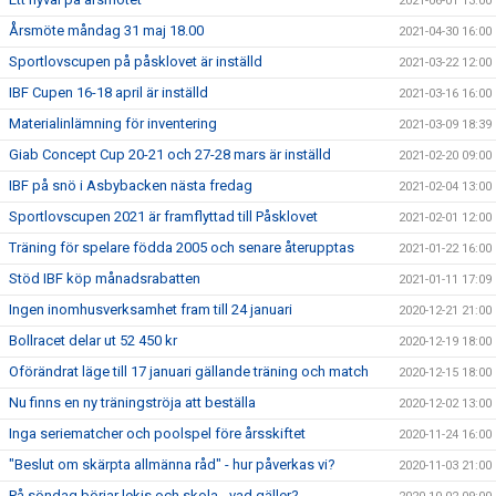
2021-06-01 13:00
Årsmöte måndag 31 maj 18.00
2021-04-30 16:00
Sportlovscupen på påsklovet är inställd
2021-03-22 12:00
IBF Cupen 16-18 april är inställd
2021-03-16 16:00
Materialinlämning för inventering
2021-03-09 18:39
Giab Concept Cup 20-21 och 27-28 mars är inställd
2021-02-20 09:00
IBF på snö i Asbybacken nästa fredag
2021-02-04 13:00
Sportlovscupen 2021 är framflyttad till Påsklovet
2021-02-01 12:00
Träning för spelare födda 2005 och senare återupptas
2021-01-22 16:00
Stöd IBF köp månadsrabatten
2021-01-11 17:09
Ingen inomhusverksamhet fram till 24 januari
2020-12-21 21:00
Bollracet delar ut 52 450 kr
2020-12-19 18:00
Oförändrat läge till 17 januari gällande träning och match
2020-12-15 18:00
Nu finns en ny träningströja att beställa
2020-12-02 13:00
Inga seriematcher och poolspel före årsskiftet
2020-11-24 16:00
"Beslut om skärpta allmänna råd" - hur påverkas vi?
2020-11-03 21:00
På söndag börjar lekis och skola - vad gäller?