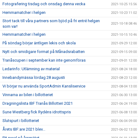
Fotografering tisdag och onsdag denna vecka
2021-10-25 15:56
Hemmamatcher i helgen
2021-10-23 11:02
Stort tack till våra partners som bjöd på fri entré helgen
2021-10-18 08:46
som var!
Hemmamatcher i helgen
2021-10-15 10:46
På söndag börjar äntligen lekis och skola
2021-09-29 12:00
Nytt och smidigare format på Månadsrabatten
2021-09-15 09:00
Tranåscupen i september kan inte genomföras
2021-09-01 12:00
Ledarinfo: Utlämning av material
2021-08-24 18:00
Innebandymässa lördag 28 augusti
2021-08-23 12:00
Vi börjar nu använda SportAdmin Kansliservice
2021-08-04 13:00
Vinnarna av bilen i billotteriet
2021-06-30 13:00
Dragningslista IBF Tranås Billotteri 2021
2021-06-24 19:00
Sune Westberg fick Rydéns idrottspris
2021-06-08 13:00
Slutspurt i billotteriet
2021-06-04 09:00
Årets IBF:are 2021 blev...
2021-06-02 13:00
Ett nyval på årsmötet