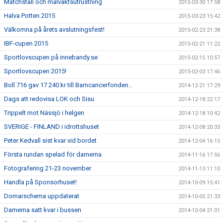
Matchställ och målvaktsutrustning
2015-03-30 17:58
Halva Potten 2015
2015-03-23 15:42
Välkomna på årets avslutningsfest!
2015-02-23 21:38
IBF-cupen 2015
2015-02-21 11:22
Sportlovscupen på innebandy.se
2015-02-15 10:57
Sportlovscupen 2015!
2015-02-03 17:46
Boll 716 gav 17 240 kr till Barncancerfonden…
2014-12-21 17:29
Dags att redovisa LOK och Sisu
2014-12-18 22:17
Trippelt mot Nässjö i helgen
2014-12-18 10:42
SVERIGE - FINLAND i idrottshuset
2014-12-08 20:33
Peter Kedvall sist kvar vid bordet
2014-12-04 16:15
Första rundan spelad för damerna
2014-11-16 17:56
Fotografering 21-23 november
2014-11-13 11:10
Handla på Sponsorhuset!
2014-10-09 15:41
Domarschema uppdaterat
2014-10-05 21:33
Damerna satt kvar i bussen
2014-10-04 21:01