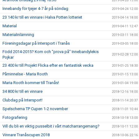
2019-04-26 15:00
Innebandy för tjejer 4-7 år på söndag
2019-04-24 12:00
23 140 kr till en vinnare i Halva Potten lotteriet
2019-04-14 18:00
Material
2019-04-11 12:47
Materialinlämning
2019-03-11 18:00
Föreningsdagar på Intersport i Tranås
2019-03-05 18:00
Född 2014-2015? Kom och "prova på" Innebandylekis
2019-02-28 12:00
Pojkar
23 400 kr till Projekt Flicka efter en fantastisk vecka
2019-01-25 18:30
Påminnelse - Maria Rooth
2019-01-15 13:00
Maria Rooth kommer till Tranås!
2019-01-04 19:00
34 800 kr till en vinnare
2018-12-16 18:00
Clubdag på Intersport!
2018-11-14 20:37
Spelschema TP Cupen 1-2 november
2018-11-01 10:44
Fotografering
2018-10-18 13:00
Vill du bli en viktig pusselbit i vårt matcharrangemang?
2018-10-11 12:00
Vinnare Tranåscupen 2018
2018-10-06 22:16