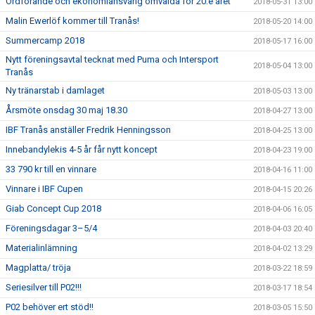
Ordförande och ekonomiansvarig omvalda för 20:e året
2018-05-31 13:00
Malin Ewerlöf kommer till Tranås!
2018-05-20 14:00
Summercamp 2018
2018-05-17 16:00
Nytt föreningsavtal tecknat med Puma och Intersport
2018-05-04 13:00
Tranås
Ny tränarstab i damlaget
2018-05-03 13:00
Årsmöte onsdag 30 maj 18.30
2018-04-27 13:00
IBF Tranås anställer Fredrik Henningsson
2018-04-25 13:00
Innebandylekis 4-5 år får nytt koncept
2018-04-23 19:00
33 790 kr till en vinnare
2018-04-16 11:00
Vinnare i IBF Cupen
2018-04-15 20:26
Giab Concept Cup 2018
2018-04-06 16:05
Föreningsdagar 3–5/4
2018-04-03 20:40
Materialinlämning
2018-04-02 13:29
Magplatta/ tröja
2018-03-22 18:59
Seriesilver till P02!!!
2018-03-17 18:54
P02 behöver ert stöd!!
2018-03-05 15:50