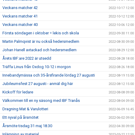
Veckans matcher 42
2022-10-17 12:00
Veckans matcher 41
2022-10-12 12:00
Veckans matcher 40
2022-10-06 12:00
Första söndagen i oktober = lekis och skola
2022-09-30 11:00
Martin Palmqvist är nu också hedersmedlem
2022-08-30 09:00
Johan Hanell avtackad och hedersmedlem
2022-08-29 12:00
Årets IBF:are 2022 är utsedd
2022-08-28 18:00
Träffa Linus från Oxdog 10-12 i morgon
2022-08-26 18:00
Innebandymässa och 35-årsfirande lördag 27 augusti
2022-08-19 15:00
Jubileumsfest 27 augusti - anmäl dig här
2022-08-12 15:00
Kickoff för ledare
2022-08-08 09:00
Välkommen till en ny säsong med IBF Tranås
2022-08-04 09:00
Dragning Mat & Varulotteri
2022-06-09 16:45
Ett nyval på årsmötet
2022-06-02 09:00
Årsmöte tisdag 31 maj 18.30
2022-04-30 09:00
Inlämning av material
2022-03-22 12:55