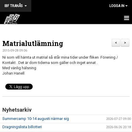
IBF TRANÅS
LOGGA IN
HEM
Matrialutlämning
FÖRENINGEN
<
>
2015-09-28 09:06
VÅRA LAG
Ni som vill hämta ut matrial så står mina tider under fliken Förening /
Kontakt . Det är dom tiderna som gäller och inget annat .
Med vänlig hälsning
TRÄNINGSTIDER
Johan Hanell
KALENDER
MATCHER
BILDGALLERI
Nyhetsarkiv
Summercamp 10-14 augusti närmar sig
DOKUMENT
2026-07-27 09:00
Dragningslista billotteri
2026-06-26 20:18
HALVA POTTEN