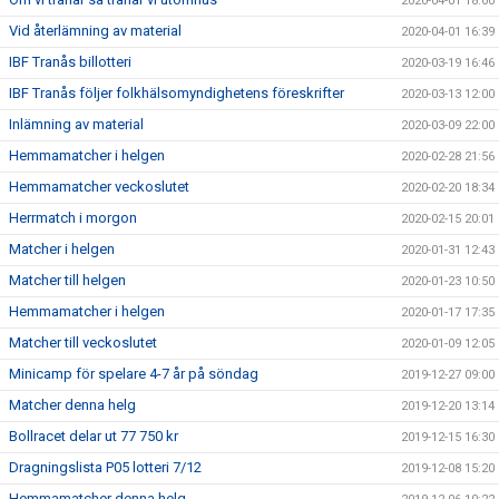
2020-04-01 18:00
Vid återlämning av material
2020-04-01 16:39
IBF Tranås billotteri
2020-03-19 16:46
IBF Tranås följer folkhälsomyndighetens föreskrifter
2020-03-13 12:00
Inlämning av material
2020-03-09 22:00
Hemmamatcher i helgen
2020-02-28 21:56
Hemmamatcher veckoslutet
2020-02-20 18:34
Herrmatch i morgon
2020-02-15 20:01
Matcher i helgen
2020-01-31 12:43
Matcher till helgen
2020-01-23 10:50
Hemmamatcher i helgen
2020-01-17 17:35
Matcher till veckoslutet
2020-01-09 12:05
Minicamp för spelare 4-7 år på söndag
2019-12-27 09:00
Matcher denna helg
2019-12-20 13:14
Bollracet delar ut 77 750 kr
2019-12-15 16:30
Dragningslista P05 lotteri 7/12
2019-12-08 15:20
Hemmamatcher denna helg