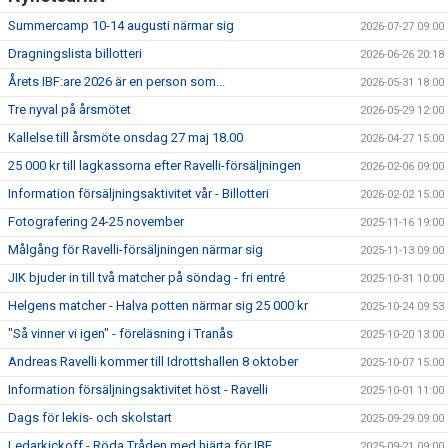
Summercamp 10-14 augusti närmar sig
2026-07-27 09:00
Dragningslista billotteri
2026-06-26 20:18
Årets IBF:are 2026 är en person som...
2026-05-31 18:00
Tre nyval på årsmötet
2026-05-29 12:00
Kallelse till årsmöte onsdag 27 maj 18.00
2026-04-27 15:00
25 000 kr till lagkassorna efter Ravelli-försäljningen
2026-02-06 09:00
Information försäljningsaktivitet vår - Billotteri
2026-02-02 15:00
Fotografering 24-25 november
2025-11-16 19:00
Målgång för Ravelli-försäljningen närmar sig
2025-11-13 09:00
JIK bjuder in till två matcher på söndag - fri entré
2025-10-31 10:00
Helgens matcher - Halva potten närmar sig 25 000 kr
2025-10-24 09:53
"Så vinner vi igen" - föreläsning i Tranås
2025-10-20 13:00
Andreas Ravelli kommer till Idrottshallen 8 oktober
2025-10-07 15:00
Information försäljningsaktivitet höst - Ravelli
2025-10-01 11:00
Dags för lekis- och skolstart
2025-09-29 09:00
Ledarkickoff - Röda Tråden med hjärta för IBF
2025-09-21 09:00