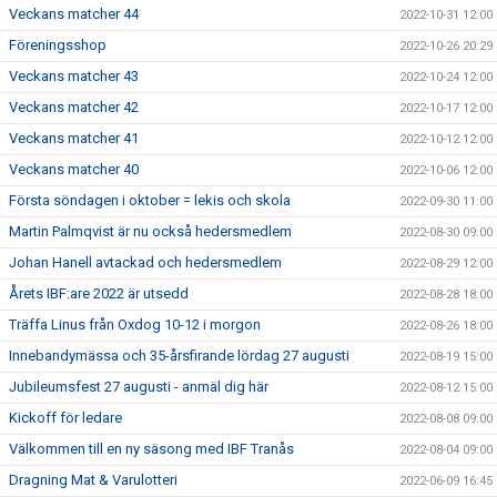
Veckans matcher 44
2022-10-31 12:00
Föreningsshop
2022-10-26 20:29
Veckans matcher 43
2022-10-24 12:00
Veckans matcher 42
2022-10-17 12:00
Veckans matcher 41
2022-10-12 12:00
Veckans matcher 40
2022-10-06 12:00
Första söndagen i oktober = lekis och skola
2022-09-30 11:00
Martin Palmqvist är nu också hedersmedlem
2022-08-30 09:00
Johan Hanell avtackad och hedersmedlem
2022-08-29 12:00
Årets IBF:are 2022 är utsedd
2022-08-28 18:00
Träffa Linus från Oxdog 10-12 i morgon
2022-08-26 18:00
Innebandymässa och 35-årsfirande lördag 27 augusti
2022-08-19 15:00
Jubileumsfest 27 augusti - anmäl dig här
2022-08-12 15:00
Kickoff för ledare
2022-08-08 09:00
Välkommen till en ny säsong med IBF Tranås
2022-08-04 09:00
Dragning Mat & Varulotteri
2022-06-09 16:45