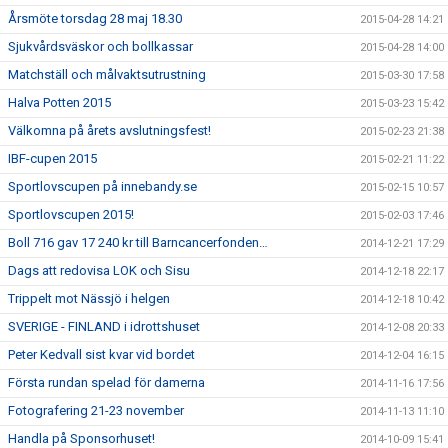
Årsmöte torsdag 28 maj 18.30
2015-04-28 14:21
Sjukvårdsväskor och bollkassar
2015-04-28 14:00
Matchställ och målvaktsutrustning
2015-03-30 17:58
Halva Potten 2015
2015-03-23 15:42
Välkomna på årets avslutningsfest!
2015-02-23 21:38
IBF-cupen 2015
2015-02-21 11:22
Sportlovscupen på innebandy.se
2015-02-15 10:57
Sportlovscupen 2015!
2015-02-03 17:46
Boll 716 gav 17 240 kr till Barncancerfonden…
2014-12-21 17:29
Dags att redovisa LOK och Sisu
2014-12-18 22:17
Trippelt mot Nässjö i helgen
2014-12-18 10:42
SVERIGE - FINLAND i idrottshuset
2014-12-08 20:33
Peter Kedvall sist kvar vid bordet
2014-12-04 16:15
Första rundan spelad för damerna
2014-11-16 17:56
Fotografering 21-23 november
2014-11-13 11:10
Handla på Sponsorhuset!
2014-10-09 15:41