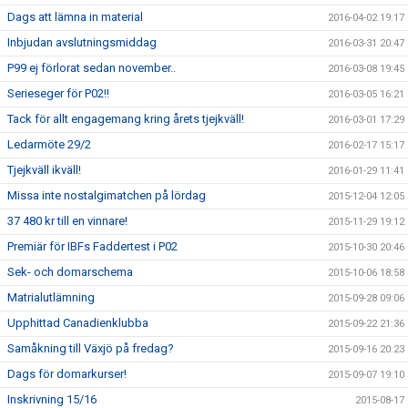
Dags att lämna in material
2016-04-02 19:17
Inbjudan avslutningsmiddag
2016-03-31 20:47
P99 ej förlorat sedan november..
2016-03-08 19:45
Serieseger för P02!!
2016-03-05 16:21
Tack för allt engagemang kring årets tjejkväll!
2016-03-01 17:29
Ledarmöte 29/2
2016-02-17 15:17
Tjejkväll ikväll!
2016-01-29 11:41
Missa inte nostalgimatchen på lördag
2015-12-04 12:05
37 480 kr till en vinnare!
2015-11-29 19:12
Premiär för IBFs Faddertest i P02
2015-10-30 20:46
Sek- och domarschema
2015-10-06 18:58
Matrialutlämning
2015-09-28 09:06
Upphittad Canadienklubba
2015-09-22 21:36
Samåkning till Växjö på fredag?
2015-09-16 20:23
Dags för domarkurser!
2015-09-07 19:10
Inskrivning 15/16
2015-08-17