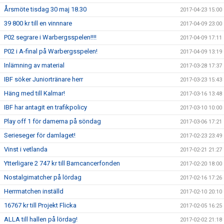
Årsmöte tisdag 30 maj 18.30
2017-04-23 15:00
39 800 kr till en vinnnare
2017-04-09 23:00
P02 segrare i Warbergsspelen!!!!
2017-04-09 17:11
P02 i A-final på Warbergsspelen!
2017-04-09 13:19
Inlämning av material
2017-03-28 17:37
IBF söker Juniortränare herr
2017-03-23 15:43
Häng med till Kalmar!
2017-03-16 13:48
IBF har antagit en trafikpolicy
2017-03-10 10:00
Play off 1 för damerna på söndag
2017-03-06 17:21
Serieseger för damlaget!
2017-02-23 23:49
Vinst i vetlanda
2017-02-21 21:27
Ytterligare 2 747 kr till Barncancerfonden
2017-02-20 18:00
Nostalgimatcher på lördag
2017-02-16 17:26
Herrmatchen inställd
2017-02-10 20:10
16767 kr till Projekt Flicka
2017-02-05 16:25
ALLA till hallen på lördag!
2017-02-02 21:18