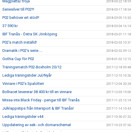
Magplatta/ tröja
2018-03-22 18:59
Seriesilver till P02!!!
2018-03-17 18:54
P02 behöver ert stöd!!
2018-03-05 15:50
37 590 kr
2018-03-04 16:14
IBF Tranås - Östra SK Jönköping
2018-03-01 11:18
P02’s match inställd!
2018-02-03 10:31
Dramatik i P02’s serie.....
2018-02-02 09:12
Gothia Cup för P02
2018-01-02 12:15
Träningsmatch P02-Boxholm 20/12
2017-12-18 09:48
Lediga träningstider Jul/Nyår
2017-12-10 10:26
Vinnare i P02’s Spalotteri
2017-12-04 20:24
Bollracet levererar 38 400 kr till en vinnare
2017-12-03 19:00
Missa inte Black Friday - pengar till IBF Tranås
2017-11-23 15:14
Julklappstips från Intersport & IBF Tranås!
2017-11-14 10:43
Lediga träningstider v44
2017-10-30 07:25
Uppdatering av sek- och domarschemat
2017-10-23 07:56