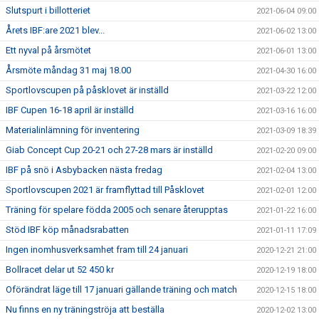
Slutspurt i billotteriet
2021-06-04 09:00
Årets IBF:are 2021 blev...
2021-06-02 13:00
Ett nyval på årsmötet
2021-06-01 13:00
Årsmöte måndag 31 maj 18.00
2021-04-30 16:00
Sportlovscupen på påsklovet är inställd
2021-03-22 12:00
IBF Cupen 16-18 april är inställd
2021-03-16 16:00
Materialinlämning för inventering
2021-03-09 18:39
Giab Concept Cup 20-21 och 27-28 mars är inställd
2021-02-20 09:00
IBF på snö i Asbybacken nästa fredag
2021-02-04 13:00
Sportlovscupen 2021 är framflyttad till Påsklovet
2021-02-01 12:00
Träning för spelare födda 2005 och senare återupptas
2021-01-22 16:00
Stöd IBF köp månadsrabatten
2021-01-11 17:09
Ingen inomhusverksamhet fram till 24 januari
2020-12-21 21:00
Bollracet delar ut 52 450 kr
2020-12-19 18:00
Oförändrat läge till 17 januari gällande träning och match
2020-12-15 18:00
Nu finns en ny träningströja att beställa
2020-12-02 13:00