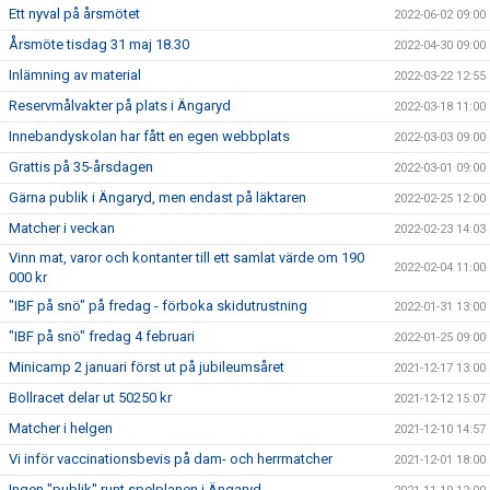
Ett nyval på årsmötet
2022-06-02 09:00
Årsmöte tisdag 31 maj 18.30
2022-04-30 09:00
Inlämning av material
2022-03-22 12:55
Reservmålvakter på plats i Ängaryd
2022-03-18 11:00
Innebandyskolan har fått en egen webbplats
2022-03-03 09:00
Grattis på 35-årsdagen
2022-03-01 09:00
Gärna publik i Ängaryd, men endast på läktaren
2022-02-25 12:00
Matcher i veckan
2022-02-23 14:03
Vinn mat, varor och kontanter till ett samlat värde om 190
2022-02-04 11:00
000 kr
"IBF på snö" på fredag - förboka skidutrustning
2022-01-31 13:00
"IBF på snö" fredag 4 februari
2022-01-25 09:00
Minicamp 2 januari först ut på jubileumsåret
2021-12-17 13:00
Bollracet delar ut 50250 kr
2021-12-12 15:07
Matcher i helgen
2021-12-10 14:57
Vi inför vaccinationsbevis på dam- och herrmatcher
2021-12-01 18:00
Ingen "publik" runt spelplanen i Ängaryd