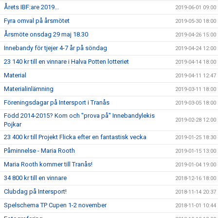
Årets IBF:are 2019...
2019-06-01 09:00
Fyra omval på årsmötet
2019-05-30 18:00
Årsmöte onsdag 29 maj 18.30
2019-04-26 15:00
Innebandy för tjejer 4-7 år på söndag
2019-04-24 12:00
23 140 kr till en vinnare i Halva Potten lotteriet
2019-04-14 18:00
Material
2019-04-11 12:47
Materialinlämning
2019-03-11 18:00
Föreningsdagar på Intersport i Tranås
2019-03-05 18:00
Född 2014-2015? Kom och "prova på" Innebandylekis
2019-02-28 12:00
Pojkar
23 400 kr till Projekt Flicka efter en fantastisk vecka
2019-01-25 18:30
Påminnelse - Maria Rooth
2019-01-15 13:00
Maria Rooth kommer till Tranås!
2019-01-04 19:00
34 800 kr till en vinnare
2018-12-16 18:00
Clubdag på Intersport!
2018-11-14 20:37
Spelschema TP Cupen 1-2 november
2018-11-01 10:44