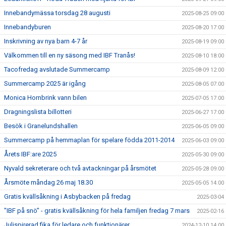
Innebandymässa torsdag 28 augusti
2025-08-25 09:00
Innebandyburen
2025-08-20 17:00
Inskrivning av nya barn 4-7 år
2025-08-19 09:00
Välkommen till en ny säsong med IBF Tranås!
2025-08-10 18:00
Tacofredag avslutade Summercamp
2025-08-09 12:00
Summercamp 2025 är igång
2025-08-05 07:00
Monica Hornbrink vann bilen
2025-07-05 17:00
Dragningslista billotteri
2025-06-27 17:00
Besök i Granelundshallen
2025-06-05 09:00
Summercamp på hemmaplan för spelare födda 2011-2014
2025-06-03 09:00
Årets IBF:are 2025
2025-05-30 09:00
Nyvald sekreterare och två avtackningar på årsmötet
2025-05-28 09:00
Årsmöte måndag 26 maj 18.30
2025-05-05 14:00
Gratis kvällsåkning i Asbybacken på fredag
2025-03-04
"IBF på snö" - gratis kvällsåkning för hela familjen fredag 7 mars
2025-02-16
Julispirerad fika för ledare och funktionärer
2024-12-10 14:00