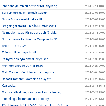
Innebandyburen nu helt klar för uthyrning
2024-07-14 18:00
Sara vinnare av en Renault Captur
2024-07-08 18:00
Sigge Andersson tillbaka i IBF
2024-07-07 19:00
Dragningslista IBF Tranås Billotteri 2024
2024-06-27 17:00
Ny medlemsapp för spelare och föräldar
2024-06-14 09:00
Stort intresse för SummerCamp vecka 32
2024-06-09 18:00
Årets IBF:are 2024
2024-06-01 15:00
Tränare till herrlaget klart!
2024-05-31 18:00
Ett nyval och fyra omval i styrelsen
2024-05-31 11:00
Årsmöte onsdag 29 maj 18.30
2024-04-29 09:00
Giab Concept Cup blev Annandags Camp
2024-04-01 20:00
Resa till match 2 i damernas playoff
2024-03-21 15:57
Kvalvecka
2024-03-18 16:13
Gratis kvällsåkning i Asbybacken på fredag
2024-02-26 15:00
Insamling tillsammans med Rotary
2024-02-21 13:35
Försäljningsaktivitet "vår" - info spelare/föräldrar
2024-02-20 15:00