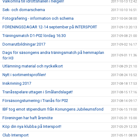
Välkomna till idrottshallen i helgen!
2017-10-13 12:42
Sek- och domarschema
2017-10-10 16:51
Fotografering - information och schema
2017-10-04 08:00
FÖRENINGSDAGAR 12-14 september på INTERSPORT
2017-09-13 20:13
Träningsmatch D1-P02 lördag 16:30
2017-09-08 21:00
Domarutbildningar 2017
2017-09-02 16:17
Dags för säsongens andra träningsmatch på hemmaplan
2017-09-01 11:36
för H3
Utlämning material och nyckelkort
2017-08-29 21:10
Nytt i sortimentsprofilen!
2017-08-24 15:52
Inskrivning 2017
2017-08-18 17:53
Tranåsspelare uttagen i Smålandslaget!
2017-08-15 17:16
Försäsongsturnering i Tranås för P02
2017-08-14 09:17
IBF tog emot stipendium från Konungens Jubileumsfond
2017-06-15 19:00
Föreningen har haft årsmöte
2017-05-31 15:00
Köp din nya klubba på Intersport!
2017-05-29 12:33
Club Intersport
2017-05-11 08:59