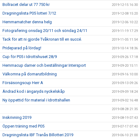
Bollracet delar ut 77 750 kr
2019-12-15 16:30
Dragningslista P05 lotteri 7/12
2019-12-08 15:20
Hemmamatcher denna helg
2019-12-06 10:22
Fotografering onsdag 20/11 och söndag 24/11
2019-11-19 17:29
Tack för att ni gjorde Tvåkronan till en succé.
2019-11-05 11:54
Prideparad på lördag!
2019-10-14 18:36
Cup för P05 i Idrottshuset 28/9
2019-09-26 17:18
Hemmacup damer och beställningar Intersport
2019-09-20 15:11
Välkomna på domarutbildning
2019-09-16 10:00
Försäsongscup Herr A
2019-09-13 09:26
Ändrad kod i ängaryds nyckelskåp
2019-09-09 18:24
Ny öppettid för material i Idrottshallen
2019-09-02 16:48
2019-08-28 21:35
Inskrivning 2019
2019-08-19 07:43
Öppen träning med P05
2019-07-17 07:40
Dragningslista IBF Tranås Billotteri 2019
2019-06-10 21:00