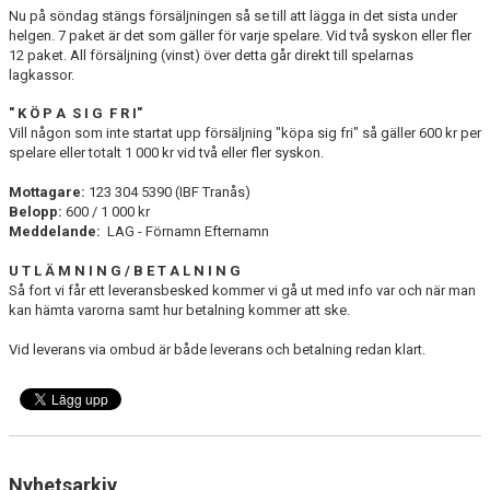
Nu på söndag stängs försäljningen så se till att lägga in det sista under
helgen. 7 paket är det som gäller för varje spelare. Vid två syskon eller fler
12 paket. All försäljning (vinst) över detta går direkt till spelarnas
lagkassor.
" K Ö P A S I G F R I"
Vill någon som inte startat upp försäljning "köpa sig fri" så gäller 600 kr per
spelare eller totalt 1 000 kr vid två eller fler syskon.
Mottagare:
123 304 5390 (IBF Tranås)
Belopp:
600 / 1 000 kr
Meddelande:
LAG - Förnamn Efternamn
U T L Ä M N I N G / B E T A L N I N G
Så fort vi får ett leveransbesked kommer vi gå ut med info var och när man
kan hämta varorna samt hur betalning kommer att ske.
Vid leverans via ombud är både leverans och betalning redan klart.
Nyhetsarkiv