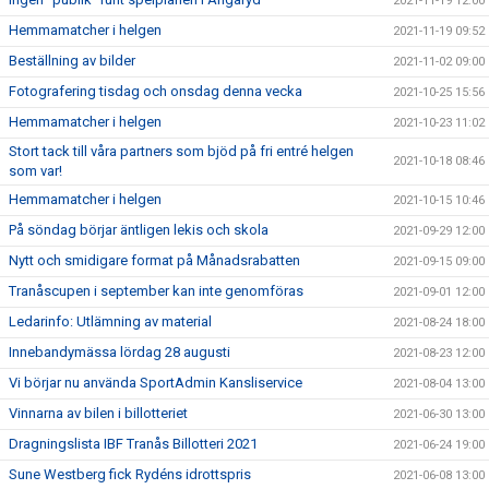
2021-11-19 12:00
Hemmamatcher i helgen
2021-11-19 09:52
Beställning av bilder
2021-11-02 09:00
Fotografering tisdag och onsdag denna vecka
2021-10-25 15:56
Hemmamatcher i helgen
2021-10-23 11:02
Stort tack till våra partners som bjöd på fri entré helgen
2021-10-18 08:46
som var!
Hemmamatcher i helgen
2021-10-15 10:46
På söndag börjar äntligen lekis och skola
2021-09-29 12:00
Nytt och smidigare format på Månadsrabatten
2021-09-15 09:00
Tranåscupen i september kan inte genomföras
2021-09-01 12:00
Ledarinfo: Utlämning av material
2021-08-24 18:00
Innebandymässa lördag 28 augusti
2021-08-23 12:00
Vi börjar nu använda SportAdmin Kansliservice
2021-08-04 13:00
Vinnarna av bilen i billotteriet
2021-06-30 13:00
Dragningslista IBF Tranås Billotteri 2021
2021-06-24 19:00
Sune Westberg fick Rydéns idrottspris
2021-06-08 13:00