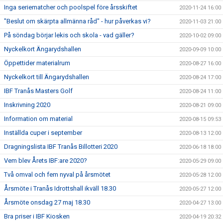
Inga seriematcher och poolspel före årsskiftet
2020-11-24 16:00
"Beslut om skärpta allmänna råd" - hur påverkas vi?
2020-11-03 21:00
På söndag börjar lekis och skola - vad gäller?
2020-10-02 09:00
Nyckelkort Ängarydshallen
2020-09-09 10:00
Öppettider materialrum
2020-08-27 16:00
Nyckelkort till Ängarydshallen
2020-08-24 17:00
IBF Tranås Masters Golf
2020-08-24 11:00
Inskrivning 2020
2020-08-21 09:00
Information om material
2020-08-15 09:53
Inställda cuper i september
2020-08-13 12:00
Dragningslista IBF Tranås Billotteri 2020
2020-06-18 18:00
Vem blev Årets IBF:are 2020?
2020-05-29 09:00
Två omval och fem nyval på årsmötet
2020-05-28 12:00
Årsmöte i Tranås Idrottshall ikväll 18.30
2020-05-27 12:00
Årsmöte onsdag 27 maj 18.30
2020-04-27 13:00
Bra priser i IBF Kiosken
2020-04-19 20:32