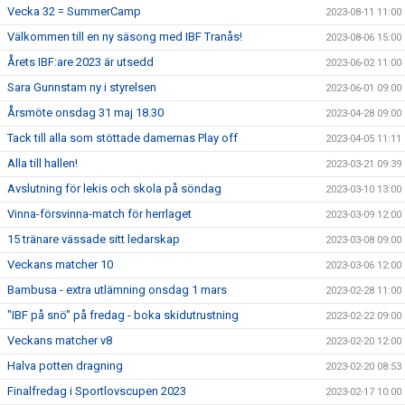
Vecka 32 = SummerCamp
2023-08-11 11:00
Välkommen till en ny säsong med IBF Tranås!
2023-08-06 15:00
Årets IBF:are 2023 är utsedd
2023-06-02 11:00
Sara Gunnstam ny i styrelsen
2023-06-01 09:00
Årsmöte onsdag 31 maj 18.30
2023-04-28 09:00
Tack till alla som stöttade damernas Play off
2023-04-05 11:11
Alla till hallen!
2023-03-21 09:39
Avslutning för lekis och skola på söndag
2023-03-10 13:00
Vinna-försvinna-match för herrlaget
2023-03-09 12:00
15 tränare vässade sitt ledarskap
2023-03-08 09:00
Veckans matcher 10
2023-03-06 12:00
Bambusa - extra utlämning onsdag 1 mars
2023-02-28 11:00
"IBF på snö" på fredag - boka skidutrustning
2023-02-22 09:00
Veckans matcher v8
2023-02-20 12:00
Halva potten dragning
2023-02-20 08:53
Finalfredag i Sportlovscupen 2023
2023-02-17 10:00