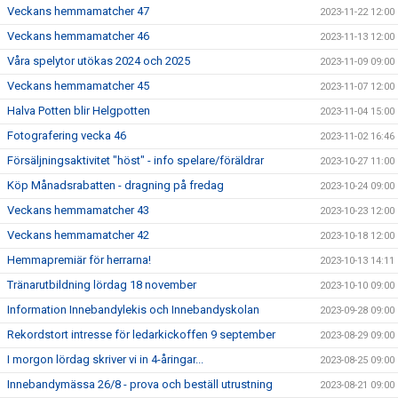
Veckans hemmamatcher 47
2023-11-22 12:00
Veckans hemmamatcher 46
2023-11-13 12:00
Våra spelytor utökas 2024 och 2025
2023-11-09 09:00
Veckans hemmamatcher 45
2023-11-07 12:00
Halva Potten blir Helgpotten
2023-11-04 15:00
Fotografering vecka 46
2023-11-02 16:46
Försäljningsaktivitet "höst" - info spelare/föräldrar
2023-10-27 11:00
Köp Månadsrabatten - dragning på fredag
2023-10-24 09:00
Veckans hemmamatcher 43
2023-10-23 12:00
Veckans hemmamatcher 42
2023-10-18 12:00
Hemmapremiär för herrarna!
2023-10-13 14:11
Tränarutbildning lördag 18 november
2023-10-10 09:00
Information Innebandylekis och Innebandyskolan
2023-09-28 09:00
Rekordstort intresse för ledarkickoffen 9 september
2023-08-29 09:00
I morgon lördag skriver vi in 4-åringar...
2023-08-25 09:00
Innebandymässa 26/8 - prova och beställ utrustning
2023-08-21 09:00