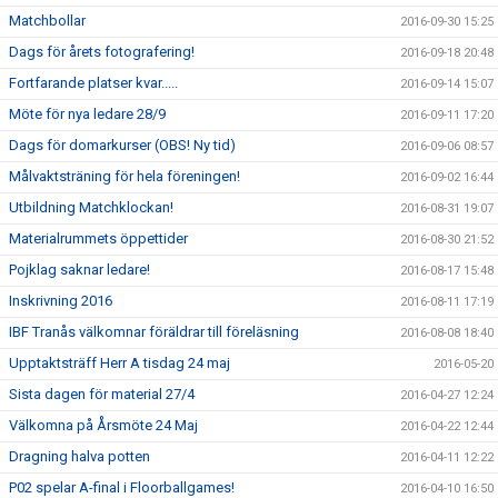
Matchbollar
2016-09-30 15:25
Dags för årets fotografering!
2016-09-18 20:48
Fortfarande platser kvar.....
2016-09-14 15:07
Möte för nya ledare 28/9
2016-09-11 17:20
Dags för domarkurser (OBS! Ny tid)
2016-09-06 08:57
Målvaktsträning för hela föreningen!
2016-09-02 16:44
Utbildning Matchklockan!
2016-08-31 19:07
Materialrummets öppettider
2016-08-30 21:52
Pojklag saknar ledare!
2016-08-17 15:48
Inskrivning 2016
2016-08-11 17:19
IBF Tranås välkomnar föräldrar till föreläsning
2016-08-08 18:40
Upptaktsträff Herr A tisdag 24 maj
2016-05-20
Sista dagen för material 27/4
2016-04-27 12:24
Välkomna på Årsmöte 24 Maj
2016-04-22 12:44
Dragning halva potten
2016-04-11 12:22
P02 spelar A-final i Floorballgames!
2016-04-10 16:50