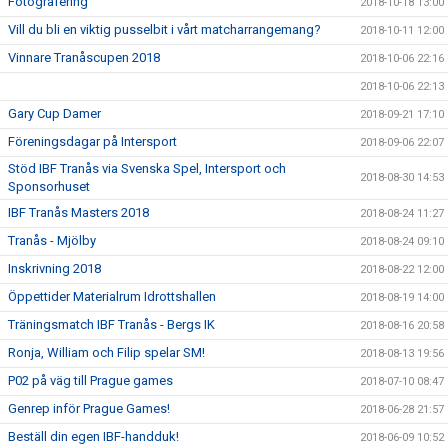
Fotografering
2018-10-18 13:00
Vill du bli en viktig pusselbit i vårt matcharrangemang?
2018-10-11 12:00
Vinnare Tranåscupen 2018
2018-10-06 22:16
2018-10-06 22:13
Gary Cup Damer
2018-09-21 17:10
Föreningsdagar på Intersport
2018-09-06 22:07
Stöd IBF Tranås via Svenska Spel, Intersport och
2018-08-30 14:53
Sponsorhuset
IBF Tranås Masters 2018
2018-08-24 11:27
Tranås - Mjölby
2018-08-24 09:10
Inskrivning 2018
2018-08-22 12:00
Öppettider Materialrum Idrottshallen
2018-08-19 14:00
Träningsmatch IBF Tranås - Bergs IK
2018-08-16 20:58
Ronja, William och Filip spelar SM!
2018-08-13 19:56
P02 på väg till Prague games
2018-07-10 08:47
Genrep inför Prague Games!
2018-06-28 21:57
Beställ din egen IBF-handduk!
2018-06-09 10:52