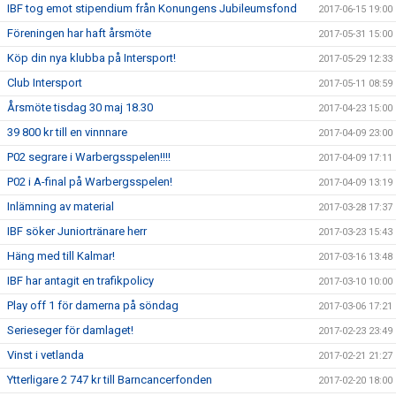
IBF tog emot stipendium från Konungens Jubileumsfond
2017-06-15 19:00
Föreningen har haft årsmöte
2017-05-31 15:00
Köp din nya klubba på Intersport!
2017-05-29 12:33
Club Intersport
2017-05-11 08:59
Årsmöte tisdag 30 maj 18.30
2017-04-23 15:00
39 800 kr till en vinnnare
2017-04-09 23:00
P02 segrare i Warbergsspelen!!!!
2017-04-09 17:11
P02 i A-final på Warbergsspelen!
2017-04-09 13:19
Inlämning av material
2017-03-28 17:37
IBF söker Juniortränare herr
2017-03-23 15:43
Häng med till Kalmar!
2017-03-16 13:48
IBF har antagit en trafikpolicy
2017-03-10 10:00
Play off 1 för damerna på söndag
2017-03-06 17:21
Serieseger för damlaget!
2017-02-23 23:49
Vinst i vetlanda
2017-02-21 21:27
Ytterligare 2 747 kr till Barncancerfonden
2017-02-20 18:00