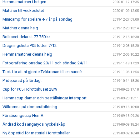
Hemmamatcher i helgen
2020-01-17 17:35
Matcher till veckoslutet
2020-01-09 12:05
Minicamp för spelare 4-7 år på söndag
2019-12-27 09:00
Matcher denna helg
2019-12-20 13:14
Bollracet delar ut 77 750 kr
2019-12-15 16:30
Dragningslista P05 lotteri 7/12
2019-12-08 15:20
Hemmamatcher denna helg
2019-12-06 10:22
Fotografering onsdag 20/11 och söndag 24/11
2019-11-19 17:29
Tack för att ni gjorde Tvåkronan till en succé.
2019-11-05 11:54
Prideparad på lördag!
2019-10-14 18:36
Cup för P05 i Idrottshuset 28/9
2019-09-26 17:18
Hemmacup damer och beställningar Intersport
2019-09-20 15:11
Välkomna på domarutbildning
2019-09-16 10:00
Försäsongscup Herr A
2019-09-13 09:26
Ändrad kod i ängaryds nyckelskåp
2019-09-09 18:24
Ny öppettid för material i Idrottshallen
2019-09-02 16:48