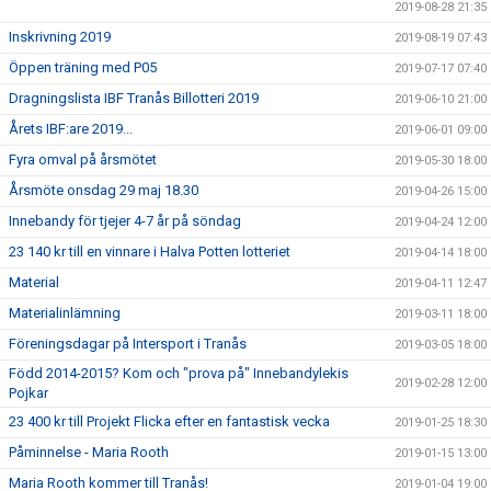
2019-08-28 21:35
Inskrivning 2019
2019-08-19 07:43
Öppen träning med P05
2019-07-17 07:40
Dragningslista IBF Tranås Billotteri 2019
2019-06-10 21:00
Årets IBF:are 2019...
2019-06-01 09:00
Fyra omval på årsmötet
2019-05-30 18:00
Årsmöte onsdag 29 maj 18.30
2019-04-26 15:00
Innebandy för tjejer 4-7 år på söndag
2019-04-24 12:00
23 140 kr till en vinnare i Halva Potten lotteriet
2019-04-14 18:00
Material
2019-04-11 12:47
Materialinlämning
2019-03-11 18:00
Föreningsdagar på Intersport i Tranås
2019-03-05 18:00
Född 2014-2015? Kom och "prova på" Innebandylekis
2019-02-28 12:00
Pojkar
23 400 kr till Projekt Flicka efter en fantastisk vecka
2019-01-25 18:30
Påminnelse - Maria Rooth
2019-01-15 13:00
Maria Rooth kommer till Tranås!
2019-01-04 19:00