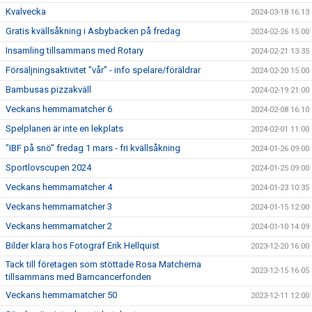
Kvalvecka
2024-03-18 16:13
Gratis kvällsåkning i Asbybacken på fredag
2024-02-26 15:00
Insamling tillsammans med Rotary
2024-02-21 13:35
Försäljningsaktivitet "vår" - info spelare/föräldrar
2024-02-20 15:00
Bambusas pizzakväll
2024-02-19 21:00
Veckans hemmamatcher 6
2024-02-08 16:10
Spelplanen är inte en lekplats
2024-02-01 11:00
"IBF på snö" fredag 1 mars - fri kvällsåkning
2024-01-26 09:00
Sportlovscupen 2024
2024-01-25 09:00
Veckans hemmamatcher 4
2024-01-23 10:35
Veckans hemmamatcher 3
2024-01-15 12:00
Veckans hemmamatcher 2
2024-01-10 14:09
Bilder klara hos Fotograf Erik Hellquist
2023-12-20 16:00
Tack till företagen som stöttade Rosa Matcherna
2023-12-15 16:05
tillsammans med Barncancerfonden
Veckans hemmamatcher 50
2023-12-11 12:00