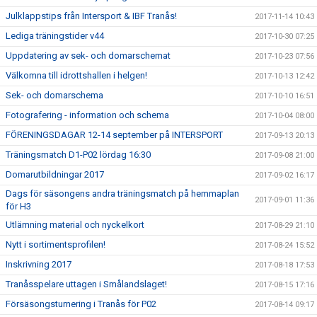
Julklappstips från Intersport & IBF Tranås!
2017-11-14 10:43
Lediga träningstider v44
2017-10-30 07:25
Uppdatering av sek- och domarschemat
2017-10-23 07:56
Välkomna till idrottshallen i helgen!
2017-10-13 12:42
Sek- och domarschema
2017-10-10 16:51
Fotografering - information och schema
2017-10-04 08:00
FÖRENINGSDAGAR 12-14 september på INTERSPORT
2017-09-13 20:13
Träningsmatch D1-P02 lördag 16:30
2017-09-08 21:00
Domarutbildningar 2017
2017-09-02 16:17
Dags för säsongens andra träningsmatch på hemmaplan
2017-09-01 11:36
för H3
Utlämning material och nyckelkort
2017-08-29 21:10
Nytt i sortimentsprofilen!
2017-08-24 15:52
Inskrivning 2017
2017-08-18 17:53
Tranåsspelare uttagen i Smålandslaget!
2017-08-15 17:16
Försäsongsturnering i Tranås för P02
2017-08-14 09:17