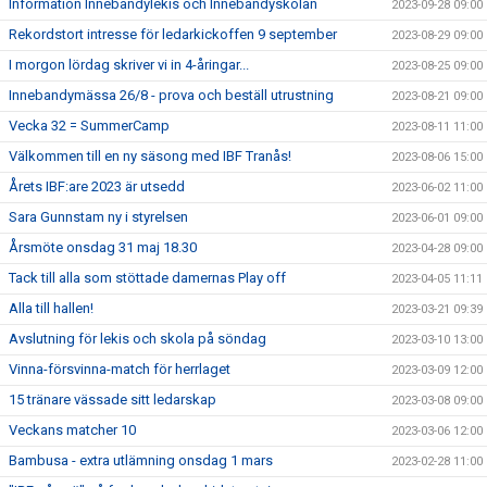
Information Innebandylekis och Innebandyskolan
2023-09-28 09:00
Rekordstort intresse för ledarkickoffen 9 september
2023-08-29 09:00
I morgon lördag skriver vi in 4-åringar...
2023-08-25 09:00
Innebandymässa 26/8 - prova och beställ utrustning
2023-08-21 09:00
Vecka 32 = SummerCamp
2023-08-11 11:00
Välkommen till en ny säsong med IBF Tranås!
2023-08-06 15:00
Årets IBF:are 2023 är utsedd
2023-06-02 11:00
Sara Gunnstam ny i styrelsen
2023-06-01 09:00
Årsmöte onsdag 31 maj 18.30
2023-04-28 09:00
Tack till alla som stöttade damernas Play off
2023-04-05 11:11
Alla till hallen!
2023-03-21 09:39
Avslutning för lekis och skola på söndag
2023-03-10 13:00
Vinna-försvinna-match för herrlaget
2023-03-09 12:00
15 tränare vässade sitt ledarskap
2023-03-08 09:00
Veckans matcher 10
2023-03-06 12:00
Bambusa - extra utlämning onsdag 1 mars
2023-02-28 11:00