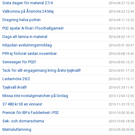
Sista dagen för material 27/4
2016-04-27 12:24
Välkomna på Årsmöte 24 Maj
2016-04-22 12:44
Dragning halva potten
2016-04-11 12:22
P02 spelar A-final i Floorballgames!
2016-04-10 16:50
Dags att lämna in material
2016-04-02 19:17
Inbjudan avslutningsmiddag
2016-03-31 20:47
P99 ej förlorat sedan november..
2016-03-08 19:45
Serieseger för P02!!
2016-03-05 16:21
Tack för allt engagemang kring årets tjejkväll!
2016-03-01 17:29
Ledarmöte 29/2
2016-02-17 15:17
Tjejkväll ikväll!
2016-01-29 11:41
Missa inte nostalgimatchen på lördag
2015-12-04 12:05
37 480 kr till en vinnare!
2015-11-29 19:12
Premiär för IBFs Faddertest i P02
2015-10-30 20:46
Sek- och domarschema
2015-10-06 18:58
Matrialutlämning
2015-09-28 09:06