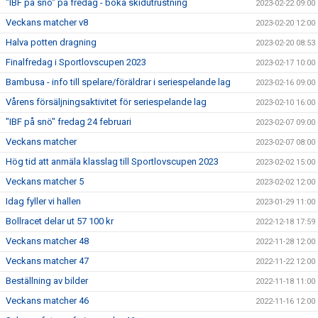
"IBF på snö" på fredag - boka skidutrustning
2023-02-22 09:00
Veckans matcher v8
2023-02-20 12:00
Halva potten dragning
2023-02-20 08:53
Finalfredag i Sportlovscupen 2023
2023-02-17 10:00
Bambusa - info till spelare/föräldrar i seriespelande lag
2023-02-16 09:00
Vårens försäljningsaktivitet för seriespelande lag
2023-02-10 16:00
"IBF på snö" fredag 24 februari
2023-02-07 09:00
Veckans matcher
2023-02-07 08:00
Hög tid att anmäla klasslag till Sportlovscupen 2023
2023-02-02 15:00
Veckans matcher 5
2023-02-02 12:00
Idag fyller vi hallen
2023-01-29 11:00
Bollracet delar ut 57 100 kr
2022-12-18 17:59
Veckans matcher 48
2022-11-28 12:00
Veckans matcher 47
2022-11-22 12:00
Beställning av bilder
2022-11-18 11:00
Veckans matcher 46
2022-11-16 12:00