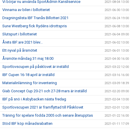
Vi börjar nu använda SportAdmin Kansliservice
2021-08-04 13:00
Vinnarna av bilen i billotteriet
2021-06-30 13:00
Dragningslista IBF Tranås Billotteri 2021
2021-06-24 19:00
Sune Westberg fick Rydéns idrottspris
2021-06-08 13:00
Slutspurt i billotteriet
2021-06-04 09:00
Årets IBF:are 2021 blev...
2021-06-02 13:00
Ett nyval på årsmötet
2021-06-01 13:00
Årsmöte måndag 31 maj 18.00
2021-04-30 16:00
Sportlovscupen på påsklovet är inställd
2021-03-22 12:00
IBF Cupen 16-18 april är inställd
2021-03-16 16:00
Materialinlämning för inventering
2021-03-09 18:39
Giab Concept Cup 20-21 och 27-28 mars är inställd
2021-02-20 09:00
IBF på snö i Asbybacken nästa fredag
2021-02-04 13:00
Sportlovscupen 2021 är framflyttad till Påsklovet
2021-02-01 12:00
Träning för spelare födda 2005 och senare återupptas
2021-01-22 16:00
Stöd IBF köp månadsrabatten
2021-01-11 17:09