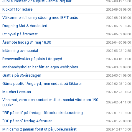
Jubileumsfest 27 augusti - anmäl dig här
2022-08-12 15:00
Kickoff för ledare
2022-08-08 09:00
Välkommen till en ny säsong med IBF Tranås
2022-08-04 09:00
Dragning Mat & Varulotteri
2022-06-09 16:45
Ett nyval på årsmötet
2022-06-02 09:00
Årsmöte tisdag 31 maj 18.30
2022-04-30 09:00
Inlämning av material
2022-03-22 12:55
Reservmålvakter på plats i Ängaryd
2022-03-18 11:00
Innebandyskolan har fått en egen webbplats
2022-03-03 09:00
Grattis på 35-årsdagen
2022-03-01 09:00
Gärna publik i Ängaryd, men endast på läktaren
2022-02-25 12:00
Matcher i veckan
2022-02-23 14:03
Vinn mat, varor och kontanter till ett samlat värde om 190
2022-02-04 11:00
000 kr
"IBF på snö" på fredag - förboka skidutrustning
2022-01-31 13:00
"IBF på snö" fredag 4 februari
2022-01-25 09:00
Minicamp 2 januari först ut på jubileumsåret
2021-12-17 13:00