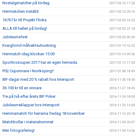
Nostalgimatcher på lördag
2017-02-16 17:26
Herrmatchen inställd
2017-02-10 20:10
16767 kr till Projekt Flicka
2017-02-05 16:25
ALLA till hallen på lördag!
2017-02-02 21:18
Jubileumsfest
2017-02-02 06:00
Kvarglömd målvaktsutrustning
2017-01-19 16:32
Herrmatch idag klockan 15:00
2017-01-14 09:36
Sportlovscupen 2017 har en egen hemsida
2017-01-12 17:30
P02 Cupvinnare i Norrköping!!
2017-01-08 18:49
IBF-dagar med 20 % rabatt hos Intersport
2016-11-30 18:30
36 100 kr till en vinnare
2016-11-27 18:45
Tre på två efter årets IBF Poker
2016-11-24 18:00
Jubileumsklappar hos Intersport
2016-11-23 13:00
Hemmamatch för herrarna fredag 18 november
2016-11-16 22:18
Matchbollar i materialrummet
2016-11-09 20:07
Mer fotografering!
2016-11-09 13:56