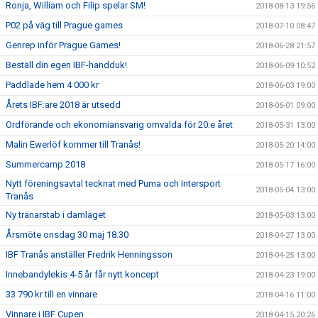
Ronja, William och Filip spelar SM!
2018-08-13 19:56
P02 på väg till Prague games
2018-07-10 08:47
Genrep inför Prague Games!
2018-06-28 21:57
Beställ din egen IBF-handduk!
2018-06-09 10:52
Paddlade hem 4 000 kr
2018-06-03 19:00
Årets IBF:are 2018 är utsedd
2018-06-01 09:00
Ordförande och ekonomiansvarig omvalda för 20:e året
2018-05-31 13:00
Malin Ewerlöf kommer till Tranås!
2018-05-20 14:00
Summercamp 2018
2018-05-17 16:00
Nytt föreningsavtal tecknat med Puma och Intersport
2018-05-04 13:00
Tranås
Ny tränarstab i damlaget
2018-05-03 13:00
Årsmöte onsdag 30 maj 18.30
2018-04-27 13:00
IBF Tranås anställer Fredrik Henningsson
2018-04-25 13:00
Innebandylekis 4-5 år får nytt koncept
2018-04-23 19:00
33 790 kr till en vinnare
2018-04-16 11:00
Vinnare i IBF Cupen
2018-04-15 20:26