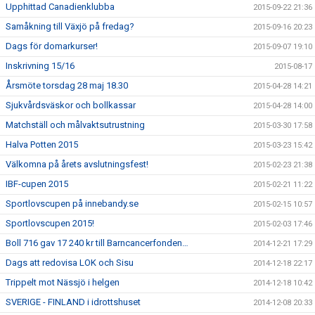
Upphittad Canadienklubba
2015-09-22 21:36
Samåkning till Växjö på fredag?
2015-09-16 20:23
Dags för domarkurser!
2015-09-07 19:10
Inskrivning 15/16
2015-08-17
Årsmöte torsdag 28 maj 18.30
2015-04-28 14:21
Sjukvårdsväskor och bollkassar
2015-04-28 14:00
Matchställ och målvaktsutrustning
2015-03-30 17:58
Halva Potten 2015
2015-03-23 15:42
Välkomna på årets avslutningsfest!
2015-02-23 21:38
IBF-cupen 2015
2015-02-21 11:22
Sportlovscupen på innebandy.se
2015-02-15 10:57
Sportlovscupen 2015!
2015-02-03 17:46
Boll 716 gav 17 240 kr till Barncancerfonden…
2014-12-21 17:29
Dags att redovisa LOK och Sisu
2014-12-18 22:17
Trippelt mot Nässjö i helgen
2014-12-18 10:42
SVERIGE - FINLAND i idrottshuset
2014-12-08 20:33