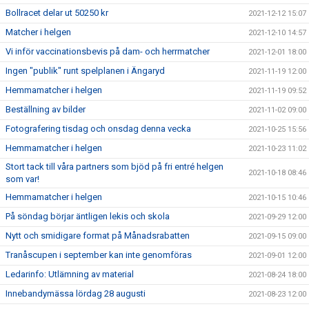
Bollracet delar ut 50250 kr
2021-12-12 15:07
Matcher i helgen
2021-12-10 14:57
Vi inför vaccinationsbevis på dam- och herrmatcher
2021-12-01 18:00
Ingen "publik" runt spelplanen i Ängaryd
2021-11-19 12:00
Hemmamatcher i helgen
2021-11-19 09:52
Beställning av bilder
2021-11-02 09:00
Fotografering tisdag och onsdag denna vecka
2021-10-25 15:56
Hemmamatcher i helgen
2021-10-23 11:02
Stort tack till våra partners som bjöd på fri entré helgen
2021-10-18 08:46
som var!
Hemmamatcher i helgen
2021-10-15 10:46
På söndag börjar äntligen lekis och skola
2021-09-29 12:00
Nytt och smidigare format på Månadsrabatten
2021-09-15 09:00
Tranåscupen i september kan inte genomföras
2021-09-01 12:00
Ledarinfo: Utlämning av material
2021-08-24 18:00
Innebandymässa lördag 28 augusti
2021-08-23 12:00