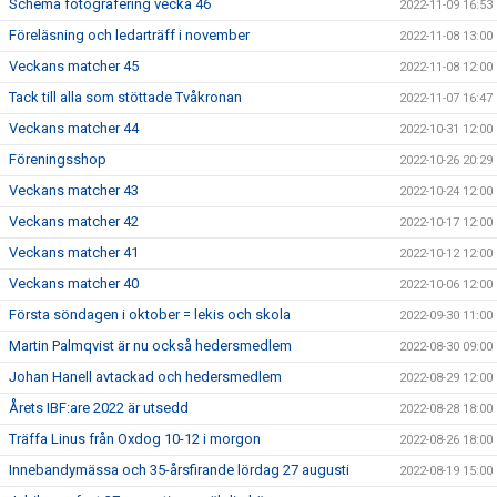
Schema fotografering vecka 46
2022-11-09 16:53
Föreläsning och ledarträff i november
2022-11-08 13:00
Veckans matcher 45
2022-11-08 12:00
Tack till alla som stöttade Tvåkronan
2022-11-07 16:47
Veckans matcher 44
2022-10-31 12:00
Föreningsshop
2022-10-26 20:29
Veckans matcher 43
2022-10-24 12:00
Veckans matcher 42
2022-10-17 12:00
Veckans matcher 41
2022-10-12 12:00
Veckans matcher 40
2022-10-06 12:00
Första söndagen i oktober = lekis och skola
2022-09-30 11:00
Martin Palmqvist är nu också hedersmedlem
2022-08-30 09:00
Johan Hanell avtackad och hedersmedlem
2022-08-29 12:00
Årets IBF:are 2022 är utsedd
2022-08-28 18:00
Träffa Linus från Oxdog 10-12 i morgon
2022-08-26 18:00
Innebandymässa och 35-årsfirande lördag 27 augusti
2022-08-19 15:00