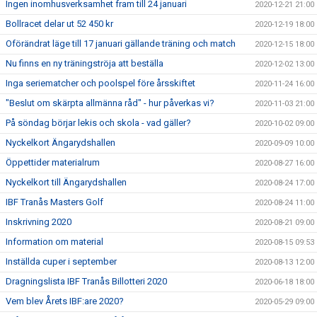
Ingen inomhusverksamhet fram till 24 januari
2020-12-21 21:00
Bollracet delar ut 52 450 kr
2020-12-19 18:00
Oförändrat läge till 17 januari gällande träning och match
2020-12-15 18:00
Nu finns en ny träningströja att beställa
2020-12-02 13:00
Inga seriematcher och poolspel före årsskiftet
2020-11-24 16:00
"Beslut om skärpta allmänna råd" - hur påverkas vi?
2020-11-03 21:00
På söndag börjar lekis och skola - vad gäller?
2020-10-02 09:00
Nyckelkort Ängarydshallen
2020-09-09 10:00
Öppettider materialrum
2020-08-27 16:00
Nyckelkort till Ängarydshallen
2020-08-24 17:00
IBF Tranås Masters Golf
2020-08-24 11:00
Inskrivning 2020
2020-08-21 09:00
Information om material
2020-08-15 09:53
Inställda cuper i september
2020-08-13 12:00
Dragningslista IBF Tranås Billotteri 2020
2020-06-18 18:00
Vem blev Årets IBF:are 2020?
2020-05-29 09:00