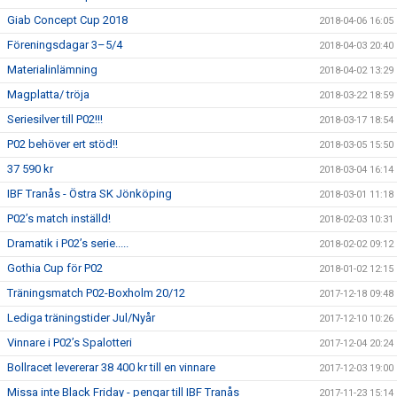
Giab Concept Cup 2018
2018-04-06 16:05
Föreningsdagar 3–5/4
2018-04-03 20:40
Materialinlämning
2018-04-02 13:29
Magplatta/ tröja
2018-03-22 18:59
Seriesilver till P02!!!
2018-03-17 18:54
P02 behöver ert stöd!!
2018-03-05 15:50
37 590 kr
2018-03-04 16:14
IBF Tranås - Östra SK Jönköping
2018-03-01 11:18
P02’s match inställd!
2018-02-03 10:31
Dramatik i P02’s serie.....
2018-02-02 09:12
Gothia Cup för P02
2018-01-02 12:15
Träningsmatch P02-Boxholm 20/12
2017-12-18 09:48
Lediga träningstider Jul/Nyår
2017-12-10 10:26
Vinnare i P02’s Spalotteri
2017-12-04 20:24
Bollracet levererar 38 400 kr till en vinnare
2017-12-03 19:00
Missa inte Black Friday - pengar till IBF Tranås
2017-11-23 15:14