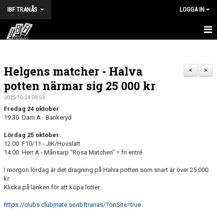
IBF TRANÅS
LOGGA IN
HEM
Helgens matcher - Halva
FÖRENINGEN
<
>
potten närmar sig 25 000 kr
VÅRA LAG
2025-10-24 09:53
Fredag 24 oktober
TRÄNINGSTIDER
19.30 Dam A - Bankeryd
KALENDER
Lördag 25 oktober
12.00 F10/11 - JIK/Hovslätt
14.00 Herr A - Månsarp "Rosa Matchen" = fri entré
MATCHER
I morgon lördag är det dragning på Halva potten som snart är över 25 000
BILDGALLERI
kr.
Klicka på länken för att köpa lotter.
DOKUMENT
https://clubs.clubmate.se/ibftranas/?onSite=true
HALVA POTTEN