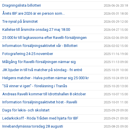
Dragningslista billotteri
2026-06-26 20:18
Årets IBF:are 2026 är en person som...
2026-05-31 18:00
Tre nyval på årsmötet
2026-05-29 12:00
Kallelse till årsmöte onsdag 27 maj 18.00
2026-04-27 15:00
25 000 kr till lagkassorna efter Ravelli-försäljningen
2026-02-06 09:00
Information försäljningsaktivitet vår - Billotteri
2026-02-02 15:00
Fotografering 24-25 november
2025-11-16 19:00
Målgång för Ravelli-försäljningen närmar sig
2025-11-13 09:00
JIK bjuder in till två matcher på söndag - fri entré
2025-10-31 10:00
Helgens matcher - Halva potten närmar sig 25 000 kr
2025-10-24 09:53
"Så vinner vi igen" - föreläsning i Tranås
2025-10-20 13:00
Andreas Ravelli kommer till Idrottshallen 8 oktober
2025-10-07 15:00
Information försäljningsaktivitet höst - Ravelli
2025-10-01 11:00
Dags för lekis- och skolstart
2025-09-29 09:00
Ledarkickoff - Röda Tråden med hjärta för IBF
2025-09-21 09:00
Innebandymässa torsdag 28 augusti
2025-08-25 09:00