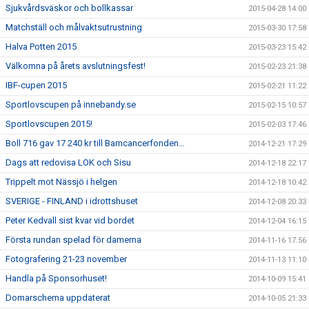
Sjukvårdsväskor och bollkassar
2015-04-28 14:00
Matchställ och målvaktsutrustning
2015-03-30 17:58
Halva Potten 2015
2015-03-23 15:42
Välkomna på årets avslutningsfest!
2015-02-23 21:38
IBF-cupen 2015
2015-02-21 11:22
Sportlovscupen på innebandy.se
2015-02-15 10:57
Sportlovscupen 2015!
2015-02-03 17:46
Boll 716 gav 17 240 kr till Barncancerfonden…
2014-12-21 17:29
Dags att redovisa LOK och Sisu
2014-12-18 22:17
Trippelt mot Nässjö i helgen
2014-12-18 10:42
SVERIGE - FINLAND i idrottshuset
2014-12-08 20:33
Peter Kedvall sist kvar vid bordet
2014-12-04 16:15
Första rundan spelad för damerna
2014-11-16 17:56
Fotografering 21-23 november
2014-11-13 11:10
Handla på Sponsorhuset!
2014-10-09 15:41
Domarschema uppdaterat
2014-10-05 21:33