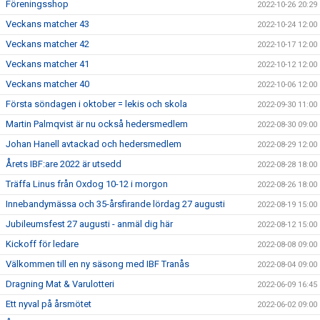
Föreningsshop
2022-10-26 20:29
Veckans matcher 43
2022-10-24 12:00
Veckans matcher 42
2022-10-17 12:00
Veckans matcher 41
2022-10-12 12:00
Veckans matcher 40
2022-10-06 12:00
Första söndagen i oktober = lekis och skola
2022-09-30 11:00
Martin Palmqvist är nu också hedersmedlem
2022-08-30 09:00
Johan Hanell avtackad och hedersmedlem
2022-08-29 12:00
Årets IBF:are 2022 är utsedd
2022-08-28 18:00
Träffa Linus från Oxdog 10-12 i morgon
2022-08-26 18:00
Innebandymässa och 35-årsfirande lördag 27 augusti
2022-08-19 15:00
Jubileumsfest 27 augusti - anmäl dig här
2022-08-12 15:00
Kickoff för ledare
2022-08-08 09:00
Välkommen till en ny säsong med IBF Tranås
2022-08-04 09:00
Dragning Mat & Varulotteri
2022-06-09 16:45
Ett nyval på årsmötet
2022-06-02 09:00