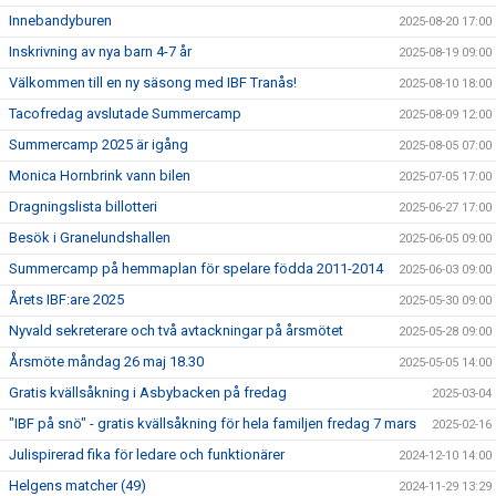
Innebandyburen
2025-08-20 17:00
Inskrivning av nya barn 4-7 år
2025-08-19 09:00
Välkommen till en ny säsong med IBF Tranås!
2025-08-10 18:00
Tacofredag avslutade Summercamp
2025-08-09 12:00
Summercamp 2025 är igång
2025-08-05 07:00
Monica Hornbrink vann bilen
2025-07-05 17:00
Dragningslista billotteri
2025-06-27 17:00
Besök i Granelundshallen
2025-06-05 09:00
Summercamp på hemmaplan för spelare födda 2011-2014
2025-06-03 09:00
Årets IBF:are 2025
2025-05-30 09:00
Nyvald sekreterare och två avtackningar på årsmötet
2025-05-28 09:00
Årsmöte måndag 26 maj 18.30
2025-05-05 14:00
Gratis kvällsåkning i Asbybacken på fredag
2025-03-04
"IBF på snö" - gratis kvällsåkning för hela familjen fredag 7 mars
2025-02-16
Julispirerad fika för ledare och funktionärer
2024-12-10 14:00
Helgens matcher (49)
2024-11-29 13:29