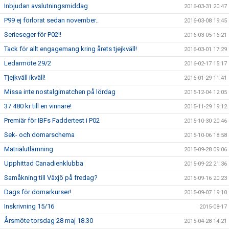
Inbjudan avslutningsmiddag
2016-03-31 20:47
P99 ej förlorat sedan november..
2016-03-08 19:45
Serieseger för P02!!
2016-03-05 16:21
Tack för allt engagemang kring årets tjejkväll!
2016-03-01 17:29
Ledarmöte 29/2
2016-02-17 15:17
Tjejkväll ikväll!
2016-01-29 11:41
Missa inte nostalgimatchen på lördag
2015-12-04 12:05
37 480 kr till en vinnare!
2015-11-29 19:12
Premiär för IBFs Faddertest i P02
2015-10-30 20:46
Sek- och domarschema
2015-10-06 18:58
Matrialutlämning
2015-09-28 09:06
Upphittad Canadienklubba
2015-09-22 21:36
Samåkning till Växjö på fredag?
2015-09-16 20:23
Dags för domarkurser!
2015-09-07 19:10
Inskrivning 15/16
2015-08-17
Årsmöte torsdag 28 maj 18.30
2015-04-28 14:21