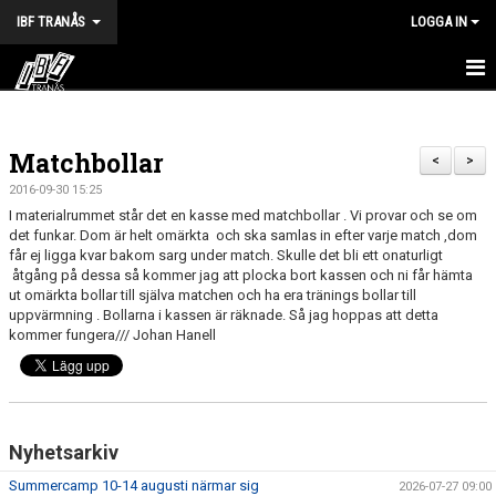
IBF TRANÅS
LOGGA IN
HEM
Matchbollar
FÖRENINGEN
<
>
2016-09-30 15:25
VÅRA LAG
I materialrummet står det en kasse med matchbollar . Vi provar och se om
det funkar. Dom är helt omärkta och ska samlas in efter varje match ,dom
får ej ligga kvar bakom sarg under match. Skulle det bli ett onaturligt
TRÄNINGSTIDER
åtgång på dessa så kommer jag att plocka bort kassen och ni får hämta
ut omärkta bollar till själva matchen och ha era tränings bollar till
KALENDER
uppvärmning . Bollarna i kassen är räknade. Så jag hoppas att detta
kommer fungera/// Johan Hanell
MATCHER
BILDGALLERI
DOKUMENT
Nyhetsarkiv
Summercamp 10-14 augusti närmar sig
2026-07-27 09:00
HALVA POTTEN