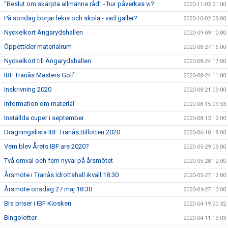
"Beslut om skärpta allmänna råd" - hur påverkas vi?
2020-11-03 21:00
På söndag börjar lekis och skola - vad gäller?
2020-10-02 09:00
Nyckelkort Ängarydshallen
2020-09-09 10:00
Öppettider materialrum
2020-08-27 16:00
Nyckelkort till Ängarydshallen
2020-08-24 17:00
IBF Tranås Masters Golf
2020-08-24 11:00
Inskrivning 2020
2020-08-21 09:00
Information om material
2020-08-15 09:53
Inställda cuper i september
2020-08-13 12:00
Dragningslista IBF Tranås Billotteri 2020
2020-06-18 18:00
Vem blev Årets IBF:are 2020?
2020-05-29 09:00
Två omval och fem nyval på årsmötet
2020-05-28 12:00
Årsmöte i Tranås Idrottshall ikväll 18.30
2020-05-27 12:00
Årsmöte onsdag 27 maj 18.30
2020-04-27 13:00
Bra priser i IBF Kiosken
2020-04-19 20:32
Bingolotter
2020-04-11 13:03