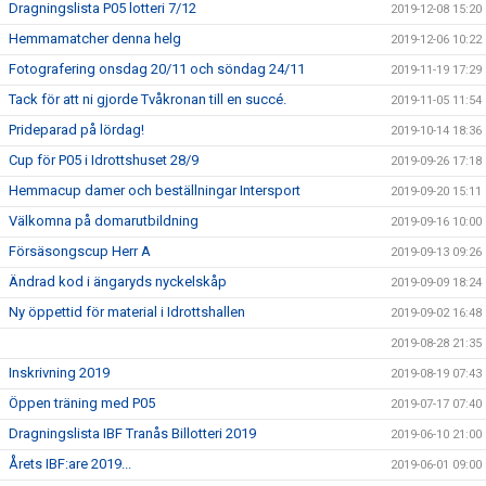
Dragningslista P05 lotteri 7/12
2019-12-08 15:20
Hemmamatcher denna helg
2019-12-06 10:22
Fotografering onsdag 20/11 och söndag 24/11
2019-11-19 17:29
Tack för att ni gjorde Tvåkronan till en succé.
2019-11-05 11:54
Prideparad på lördag!
2019-10-14 18:36
Cup för P05 i Idrottshuset 28/9
2019-09-26 17:18
Hemmacup damer och beställningar Intersport
2019-09-20 15:11
Välkomna på domarutbildning
2019-09-16 10:00
Försäsongscup Herr A
2019-09-13 09:26
Ändrad kod i ängaryds nyckelskåp
2019-09-09 18:24
Ny öppettid för material i Idrottshallen
2019-09-02 16:48
2019-08-28 21:35
Inskrivning 2019
2019-08-19 07:43
Öppen träning med P05
2019-07-17 07:40
Dragningslista IBF Tranås Billotteri 2019
2019-06-10 21:00
Årets IBF:are 2019...
2019-06-01 09:00