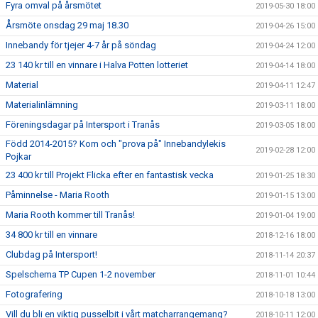
Fyra omval på årsmötet
2019-05-30 18:00
Årsmöte onsdag 29 maj 18.30
2019-04-26 15:00
Innebandy för tjejer 4-7 år på söndag
2019-04-24 12:00
23 140 kr till en vinnare i Halva Potten lotteriet
2019-04-14 18:00
Material
2019-04-11 12:47
Materialinlämning
2019-03-11 18:00
Föreningsdagar på Intersport i Tranås
2019-03-05 18:00
Född 2014-2015? Kom och "prova på" Innebandylekis
2019-02-28 12:00
Pojkar
23 400 kr till Projekt Flicka efter en fantastisk vecka
2019-01-25 18:30
Påminnelse - Maria Rooth
2019-01-15 13:00
Maria Rooth kommer till Tranås!
2019-01-04 19:00
34 800 kr till en vinnare
2018-12-16 18:00
Clubdag på Intersport!
2018-11-14 20:37
Spelschema TP Cupen 1-2 november
2018-11-01 10:44
Fotografering
2018-10-18 13:00
Vill du bli en viktig pusselbit i vårt matcharrangemang?
2018-10-11 12:00