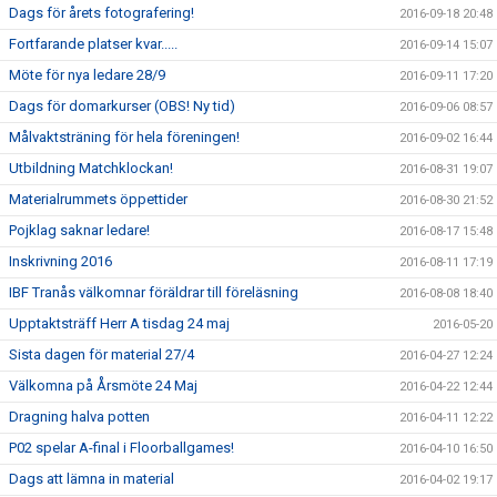
Dags för årets fotografering!
2016-09-18 20:48
Fortfarande platser kvar.....
2016-09-14 15:07
Möte för nya ledare 28/9
2016-09-11 17:20
Dags för domarkurser (OBS! Ny tid)
2016-09-06 08:57
Målvaktsträning för hela föreningen!
2016-09-02 16:44
Utbildning Matchklockan!
2016-08-31 19:07
Materialrummets öppettider
2016-08-30 21:52
Pojklag saknar ledare!
2016-08-17 15:48
Inskrivning 2016
2016-08-11 17:19
IBF Tranås välkomnar föräldrar till föreläsning
2016-08-08 18:40
Upptaktsträff Herr A tisdag 24 maj
2016-05-20
Sista dagen för material 27/4
2016-04-27 12:24
Välkomna på Årsmöte 24 Maj
2016-04-22 12:44
Dragning halva potten
2016-04-11 12:22
P02 spelar A-final i Floorballgames!
2016-04-10 16:50
Dags att lämna in material
2016-04-02 19:17