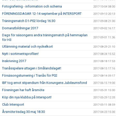
Fotografering - information och schema
2017-10-04 08:00
FÖRENINGSDAGAR 12-14 september på INTERSPORT
2017-09-13 20:13
Träningsmatch D1-P02 lördag 16:30
2017-09-08 21:00
Domarutbildningar 2017
2017-09-02 16:17
Dags för säsongens andra träningsmatch på hemmaplan
2017-09-01 11:36
för H3
Utlämning material och nyckelkort
2017-08-29 21:10
Nytt i sortimentsprofilen!
2017-08-24 15:52
Inskrivning 2017
2017-08-18 17:53
Tranåsspelare uttagen i Smålandslaget!
2017-08-15 17:16
Försäsongsturnering i Tranås för P02
2017-08-14 09:17
IBF tog emot stipendium från Konungens Jubileumsfond
2017-06-15 19:00
Föreningen har haft årsmöte
2017-05-31 15:00
Köp din nya klubba på Intersport!
2017-05-29 12:33
Club Intersport
2017-05-11 08:59
Årsmöte tisdag 30 maj 18.30
2017-04-23 15:00