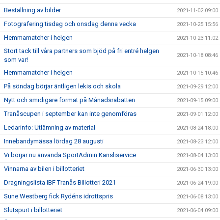
Beställning av bilder
2021-11-02 09:00
Fotografering tisdag och onsdag denna vecka
2021-10-25 15:56
Hemmamatcher i helgen
2021-10-23 11:02
Stort tack till våra partners som bjöd på fri entré helgen
2021-10-18 08:46
som var!
Hemmamatcher i helgen
2021-10-15 10:46
På söndag börjar äntligen lekis och skola
2021-09-29 12:00
Nytt och smidigare format på Månadsrabatten
2021-09-15 09:00
Tranåscupen i september kan inte genomföras
2021-09-01 12:00
Ledarinfo: Utlämning av material
2021-08-24 18:00
Innebandymässa lördag 28 augusti
2021-08-23 12:00
Vi börjar nu använda SportAdmin Kansliservice
2021-08-04 13:00
Vinnarna av bilen i billotteriet
2021-06-30 13:00
Dragningslista IBF Tranås Billotteri 2021
2021-06-24 19:00
Sune Westberg fick Rydéns idrottspris
2021-06-08 13:00
Slutspurt i billotteriet
2021-06-04 09:00