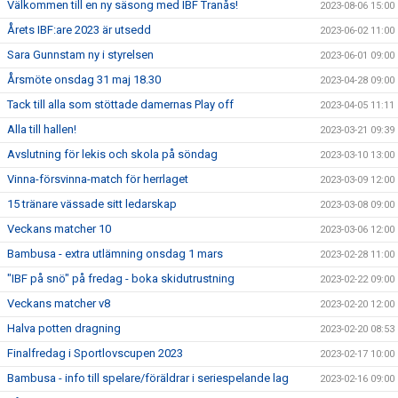
Välkommen till en ny säsong med IBF Tranås!
2023-08-06 15:00
Årets IBF:are 2023 är utsedd
2023-06-02 11:00
Sara Gunnstam ny i styrelsen
2023-06-01 09:00
Årsmöte onsdag 31 maj 18.30
2023-04-28 09:00
Tack till alla som stöttade damernas Play off
2023-04-05 11:11
Alla till hallen!
2023-03-21 09:39
Avslutning för lekis och skola på söndag
2023-03-10 13:00
Vinna-försvinna-match för herrlaget
2023-03-09 12:00
15 tränare vässade sitt ledarskap
2023-03-08 09:00
Veckans matcher 10
2023-03-06 12:00
Bambusa - extra utlämning onsdag 1 mars
2023-02-28 11:00
"IBF på snö" på fredag - boka skidutrustning
2023-02-22 09:00
Veckans matcher v8
2023-02-20 12:00
Halva potten dragning
2023-02-20 08:53
Finalfredag i Sportlovscupen 2023
2023-02-17 10:00
Bambusa - info till spelare/föräldrar i seriespelande lag
2023-02-16 09:00