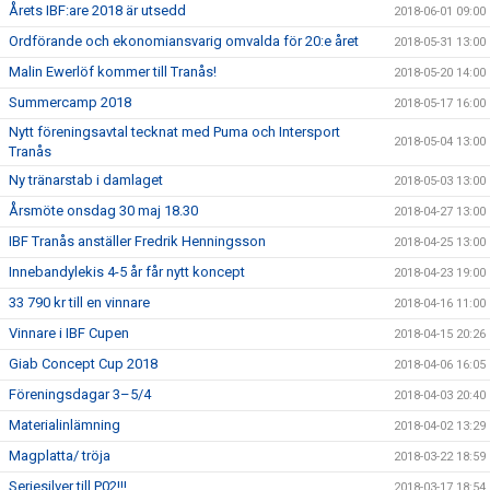
Årets IBF:are 2018 är utsedd
2018-06-01 09:00
Ordförande och ekonomiansvarig omvalda för 20:e året
2018-05-31 13:00
Malin Ewerlöf kommer till Tranås!
2018-05-20 14:00
Summercamp 2018
2018-05-17 16:00
Nytt föreningsavtal tecknat med Puma och Intersport
2018-05-04 13:00
Tranås
Ny tränarstab i damlaget
2018-05-03 13:00
Årsmöte onsdag 30 maj 18.30
2018-04-27 13:00
IBF Tranås anställer Fredrik Henningsson
2018-04-25 13:00
Innebandylekis 4-5 år får nytt koncept
2018-04-23 19:00
33 790 kr till en vinnare
2018-04-16 11:00
Vinnare i IBF Cupen
2018-04-15 20:26
Giab Concept Cup 2018
2018-04-06 16:05
Föreningsdagar 3–5/4
2018-04-03 20:40
Materialinlämning
2018-04-02 13:29
Magplatta/ tröja
2018-03-22 18:59
Seriesilver till P02!!!
2018-03-17 18:54