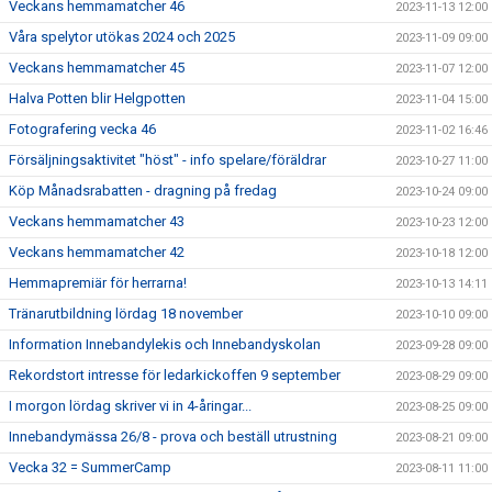
Veckans hemmamatcher 46
2023-11-13 12:00
Våra spelytor utökas 2024 och 2025
2023-11-09 09:00
Veckans hemmamatcher 45
2023-11-07 12:00
Halva Potten blir Helgpotten
2023-11-04 15:00
Fotografering vecka 46
2023-11-02 16:46
Försäljningsaktivitet "höst" - info spelare/föräldrar
2023-10-27 11:00
Köp Månadsrabatten - dragning på fredag
2023-10-24 09:00
Veckans hemmamatcher 43
2023-10-23 12:00
Veckans hemmamatcher 42
2023-10-18 12:00
Hemmapremiär för herrarna!
2023-10-13 14:11
Tränarutbildning lördag 18 november
2023-10-10 09:00
Information Innebandylekis och Innebandyskolan
2023-09-28 09:00
Rekordstort intresse för ledarkickoffen 9 september
2023-08-29 09:00
I morgon lördag skriver vi in 4-åringar...
2023-08-25 09:00
Innebandymässa 26/8 - prova och beställ utrustning
2023-08-21 09:00
Vecka 32 = SummerCamp
2023-08-11 11:00