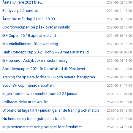
Årets IBF:are 2021 blev...
2021-06-02 13:00
Ett nyval på årsmötet
2021-06-01 13:00
Årsmöte måndag 31 maj 18.00
2021-04-30 16:00
Sportlovscupen på påsklovet är inställd
2021-03-22 12:00
IBF Cupen 16-18 april är inställd
2021-03-16 16:00
Materialinlämning för inventering
2021-03-09 18:39
Giab Concept Cup 20-21 och 27-28 mars är inställd
2021-02-20 09:00
IBF på snö i Asbybacken nästa fredag
2021-02-04 13:00
Sportlovscupen 2021 är framflyttad till Påsklovet
2021-02-01 12:00
Träning för spelare födda 2005 och senare återupptas
2021-01-22 16:00
Stöd IBF köp månadsrabatten
2021-01-11 17:09
Ingen inomhusverksamhet fram till 24 januari
2020-12-21 21:00
Bollracet delar ut 52 450 kr
2020-12-19 18:00
Oförändrat läge till 17 januari gällande träning och match
2020-12-15 18:00
Nu finns en ny träningströja att beställa
2020-12-02 13:00
Inga seriematcher och poolspel före årsskiftet
2020-11-24 16:00