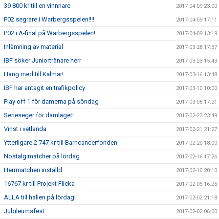
39 800 kr till en vinnnare
2017-04-09 23:00
P02 segrare i Warbergsspelen!!!!
2017-04-09 17:11
P02 i A-final på Warbergsspelen!
2017-04-09 13:19
Inlämning av material
2017-03-28 17:37
IBF söker Juniortränare herr
2017-03-23 15:43
Häng med till Kalmar!
2017-03-16 13:48
IBF har antagit en trafikpolicy
2017-03-10 10:00
Play off 1 för damerna på söndag
2017-03-06 17:21
Serieseger för damlaget!
2017-02-23 23:49
Vinst i vetlanda
2017-02-21 21:27
Ytterligare 2 747 kr till Barncancerfonden
2017-02-20 18:00
Nostalgimatcher på lördag
2017-02-16 17:26
Herrmatchen inställd
2017-02-10 20:10
16767 kr till Projekt Flicka
2017-02-05 16:25
ALLA till hallen på lördag!
2017-02-02 21:18
Jubileumsfest
2017-02-02 06:00