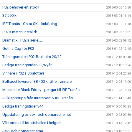
P02 behöver ert stöd!!
2018-03-05 15:50
37 590 kr
2018-03-04 16:14
IBF Tranås - Östra SK Jönköping
2018-03-01 11:18
P02’s match inställd!
2018-02-03 10:31
Dramatik i P02’s serie.....
2018-02-02 09:12
Gothia Cup för P02
2018-01-02 12:15
Träningsmatch P02-Boxholm 20/12
2017-12-18 09:48
Lediga träningstider Jul/Nyår
2017-12-10 10:26
Vinnare i P02’s Spalotteri
2017-12-04 20:24
Bollracet levererar 38 400 kr till en vinnare
2017-12-03 19:00
Missa inte Black Friday - pengar till IBF Tranås
2017-11-23 15:14
Julklappstips från Intersport & IBF Tranås!
2017-11-14 10:43
Lediga träningstider v44
2017-10-30 07:25
Uppdatering av sek- och domarschemat
2017-10-23 07:56
Välkomna till idrottshallen i helgen!
2017-10-13 12:42
Sek- och domarschema
2017-10-10 16:51