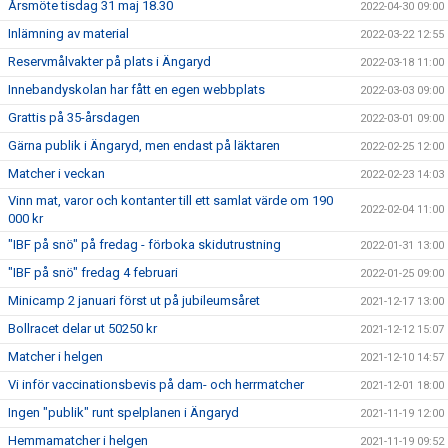
Årsmöte tisdag 31 maj 18.30
2022-04-30 09:00
Inlämning av material
2022-03-22 12:55
Reservmålvakter på plats i Ängaryd
2022-03-18 11:00
Innebandyskolan har fått en egen webbplats
2022-03-03 09:00
Grattis på 35-årsdagen
2022-03-01 09:00
Gärna publik i Ängaryd, men endast på läktaren
2022-02-25 12:00
Matcher i veckan
2022-02-23 14:03
Vinn mat, varor och kontanter till ett samlat värde om 190
2022-02-04 11:00
000 kr
"IBF på snö" på fredag - förboka skidutrustning
2022-01-31 13:00
"IBF på snö" fredag 4 februari
2022-01-25 09:00
Minicamp 2 januari först ut på jubileumsåret
2021-12-17 13:00
Bollracet delar ut 50250 kr
2021-12-12 15:07
Matcher i helgen
2021-12-10 14:57
Vi inför vaccinationsbevis på dam- och herrmatcher
2021-12-01 18:00
Ingen "publik" runt spelplanen i Ängaryd
2021-11-19 12:00
Hemmamatcher i helgen
2021-11-19 09:52