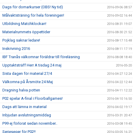
Dags för domarkurser (OBS! Ny tid)
2016-09-06 08:57
Målvaktsträning för hela föreningen!
2016-09-02 16:44
Utbildning Matchklockan!
2016-08-31 19:07
Materialrummets öppettider
2016-08-30 21:52
Pojklag saknar ledare!
2016-08-17 15:48
Inskrivning 2016
2016-08-11 17:19
IBF Tranås välkomnar föräldrar till föreläsning
2016-08-08 18:40
Upptaktsträff Herr A tisdag 24 maj
2016-05-20
Sista dagen för material 27/4
2016-04-27 12:24
Välkomna på Årsmöte 24 Maj
2016-04-22 12:44
Dragning halva potten
2016-04-11 12:22
P02 spelar A-final i Floorballgames!
2016-04-10 16:50
Dags att lämna in material
2016-04-02 19:17
Inbjudan avslutningsmiddag
2016-03-31 20:47
P99 ej förlorat sedan november..
2016-03-08 19:45
Serieseger för P02!!
2016-03-05 16:21