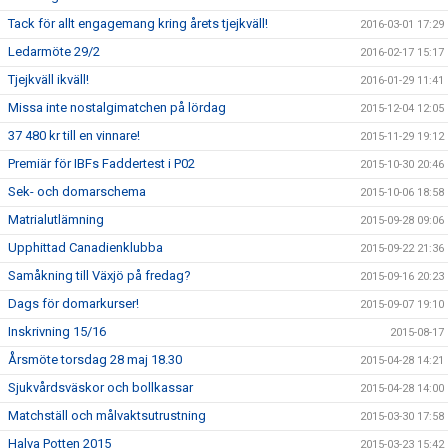
Tack för allt engagemang kring årets tjejkväll!
2016-03-01 17:29
Ledarmöte 29/2
2016-02-17 15:17
Tjejkväll ikväll!
2016-01-29 11:41
Missa inte nostalgimatchen på lördag
2015-12-04 12:05
37 480 kr till en vinnare!
2015-11-29 19:12
Premiär för IBFs Faddertest i P02
2015-10-30 20:46
Sek- och domarschema
2015-10-06 18:58
Matrialutlämning
2015-09-28 09:06
Upphittad Canadienklubba
2015-09-22 21:36
Samåkning till Växjö på fredag?
2015-09-16 20:23
Dags för domarkurser!
2015-09-07 19:10
Inskrivning 15/16
2015-08-17
Årsmöte torsdag 28 maj 18.30
2015-04-28 14:21
Sjukvårdsväskor och bollkassar
2015-04-28 14:00
Matchställ och målvaktsutrustning
2015-03-30 17:58
Halva Potten 2015
2015-03-23 15:42