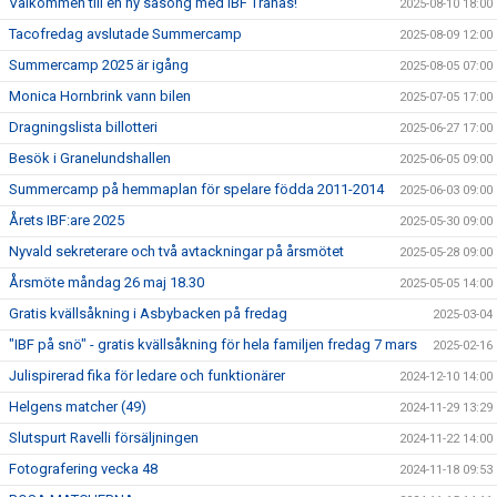
Välkommen till en ny säsong med IBF Tranås!
2025-08-10 18:00
Tacofredag avslutade Summercamp
2025-08-09 12:00
Summercamp 2025 är igång
2025-08-05 07:00
Monica Hornbrink vann bilen
2025-07-05 17:00
Dragningslista billotteri
2025-06-27 17:00
Besök i Granelundshallen
2025-06-05 09:00
Summercamp på hemmaplan för spelare födda 2011-2014
2025-06-03 09:00
Årets IBF:are 2025
2025-05-30 09:00
Nyvald sekreterare och två avtackningar på årsmötet
2025-05-28 09:00
Årsmöte måndag 26 maj 18.30
2025-05-05 14:00
Gratis kvällsåkning i Asbybacken på fredag
2025-03-04
"IBF på snö" - gratis kvällsåkning för hela familjen fredag 7 mars
2025-02-16
Julispirerad fika för ledare och funktionärer
2024-12-10 14:00
Helgens matcher (49)
2024-11-29 13:29
Slutspurt Ravelli försäljningen
2024-11-22 14:00
Fotografering vecka 48
2024-11-18 09:53