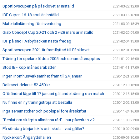
Sportlovscupen på påsklovet är inställd
2021-03-22 12:00
IBF Cupen 16-18 april är inställd
2021-03-16 16:00
Materialinlämning för inventering
2021-03-09 18:39
Giab Concept Cup 20-21 och 27-28 mars är inställd
2021-02-20 09:00
IBF på snö i Asbybacken nästa fredag
2021-02-04 13:00
Sportlovscupen 2021 är framflyttad till Påsklovet
2021-02-01 12:00
Träning för spelare födda 2005 och senare återupptas
2021-01-22 16:00
Stöd IBF köp månadsrabatten
2021-01-11 17:09
Ingen inomhusverksamhet fram till 24 januari
2020-12-21 21:00
Bollracet delar ut 52 450 kr
2020-12-19 18:00
Oförändrat läge till 17 januari gällande träning och match
2020-12-15 18:00
Nu finns en ny träningströja att beställa
2020-12-02 13:00
Inga seriematcher och poolspel före årsskiftet
2020-11-24 16:00
"Beslut om skärpta allmänna råd" - hur påverkas vi?
2020-11-03 21:00
På söndag börjar lekis och skola - vad gäller?
2020-10-02 09:00
Nyckelkort Ängarydshallen
2020-09-09 10:00