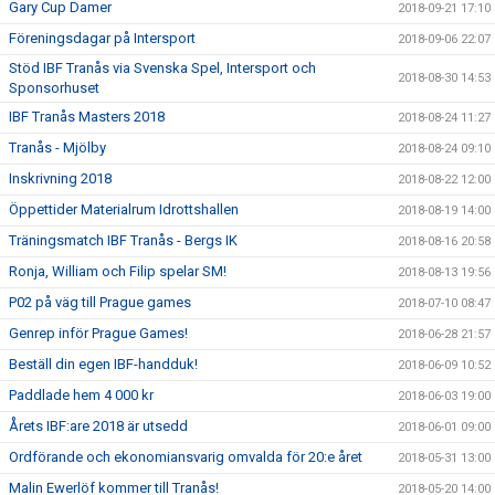
Gary Cup Damer
2018-09-21 17:10
Föreningsdagar på Intersport
2018-09-06 22:07
Stöd IBF Tranås via Svenska Spel, Intersport och
2018-08-30 14:53
Sponsorhuset
IBF Tranås Masters 2018
2018-08-24 11:27
Tranås - Mjölby
2018-08-24 09:10
Inskrivning 2018
2018-08-22 12:00
Öppettider Materialrum Idrottshallen
2018-08-19 14:00
Träningsmatch IBF Tranås - Bergs IK
2018-08-16 20:58
Ronja, William och Filip spelar SM!
2018-08-13 19:56
P02 på väg till Prague games
2018-07-10 08:47
Genrep inför Prague Games!
2018-06-28 21:57
Beställ din egen IBF-handduk!
2018-06-09 10:52
Paddlade hem 4 000 kr
2018-06-03 19:00
Årets IBF:are 2018 är utsedd
2018-06-01 09:00
Ordförande och ekonomiansvarig omvalda för 20:e året
2018-05-31 13:00
Malin Ewerlöf kommer till Tranås!
2018-05-20 14:00