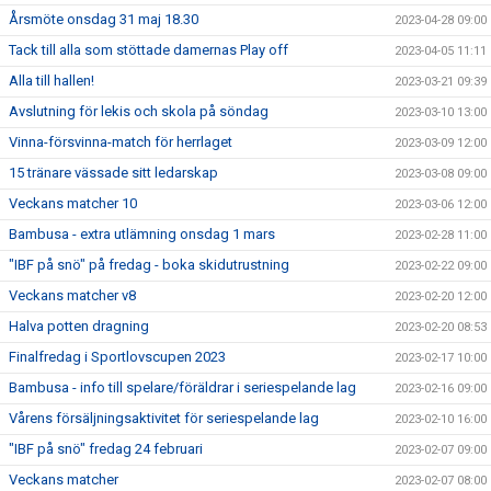
Årsmöte onsdag 31 maj 18.30
2023-04-28 09:00
Tack till alla som stöttade damernas Play off
2023-04-05 11:11
Alla till hallen!
2023-03-21 09:39
Avslutning för lekis och skola på söndag
2023-03-10 13:00
Vinna-försvinna-match för herrlaget
2023-03-09 12:00
15 tränare vässade sitt ledarskap
2023-03-08 09:00
Veckans matcher 10
2023-03-06 12:00
Bambusa - extra utlämning onsdag 1 mars
2023-02-28 11:00
"IBF på snö" på fredag - boka skidutrustning
2023-02-22 09:00
Veckans matcher v8
2023-02-20 12:00
Halva potten dragning
2023-02-20 08:53
Finalfredag i Sportlovscupen 2023
2023-02-17 10:00
Bambusa - info till spelare/föräldrar i seriespelande lag
2023-02-16 09:00
Vårens försäljningsaktivitet för seriespelande lag
2023-02-10 16:00
"IBF på snö" fredag 24 februari
2023-02-07 09:00
Veckans matcher
2023-02-07 08:00