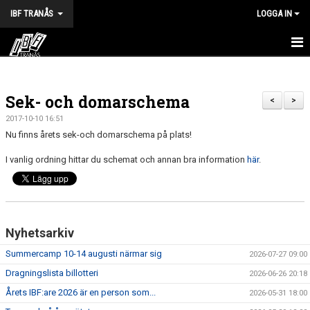
IBF TRANÅS
LOGGA IN
HEM
Sek- och domarschema
FÖRENINGEN
<
>
2017-10-10 16:51
VÅRA LAG
Nu finns årets sek-och domarschema på plats!
I vanlig ordning hittar du schemat och annan bra information
här
.
TRÄNINGSTIDER
KALENDER
MATCHER
Nyhetsarkiv
BILDGALLERI
Summercamp 10-14 augusti närmar sig
2026-07-27 09:00
Dragningslista billotteri
2026-06-26 20:18
DOKUMENT
Årets IBF:are 2026 är en person som...
2026-05-31 18:00
HALVA POTTEN