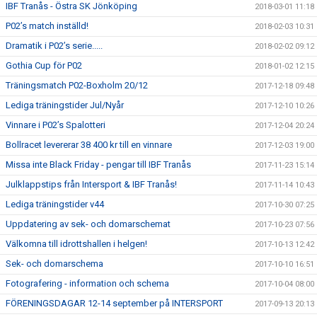
IBF Tranås - Östra SK Jönköping
2018-03-01 11:18
P02’s match inställd!
2018-02-03 10:31
Dramatik i P02’s serie.....
2018-02-02 09:12
Gothia Cup för P02
2018-01-02 12:15
Träningsmatch P02-Boxholm 20/12
2017-12-18 09:48
Lediga träningstider Jul/Nyår
2017-12-10 10:26
Vinnare i P02’s Spalotteri
2017-12-04 20:24
Bollracet levererar 38 400 kr till en vinnare
2017-12-03 19:00
Missa inte Black Friday - pengar till IBF Tranås
2017-11-23 15:14
Julklappstips från Intersport & IBF Tranås!
2017-11-14 10:43
Lediga träningstider v44
2017-10-30 07:25
Uppdatering av sek- och domarschemat
2017-10-23 07:56
Välkomna till idrottshallen i helgen!
2017-10-13 12:42
Sek- och domarschema
2017-10-10 16:51
Fotografering - information och schema
2017-10-04 08:00
FÖRENINGSDAGAR 12-14 september på INTERSPORT
2017-09-13 20:13