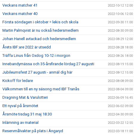
Veckans matcher 41
2022-10-12 12:00
Veckans matcher 40
2022-10-06 12:00
Första söndagen i oktober = lekis och skola
2022-09-30 11:00
Martin Palmqvist är nu också hedersmedlem
2022-08-30 09:00
Johan Hanell avtackad och hedersmedlem
2022-08-29 12:00
Årets IBF:are 2022 är utsedd
2022-08-28 18:00
Träffa Linus från Oxdog 10-12 i morgon
2022-08-26 18:00
Innebandymässa och 35-årsfirande lördag 27 augusti
2022-08-19 15:00
Jubileumsfest 27 augusti - anmäl dig här
2022-08-12 15:00
Kickoff för ledare
2022-08-08 09:00
Välkommen till en ny säsong med IBF Tranås
2022-08-04 09:00
Dragning Mat & Varulotteri
2022-06-09 16:45
Ett nyval på årsmötet
2022-06-02 09:00
Årsmöte tisdag 31 maj 18.30
2022-04-30 09:00
Inlämning av material
2022-03-22 12:55
Reservmålvakter på plats i Ängaryd
2022-03-18 11:00