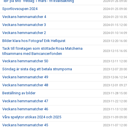
"IBF på snö" fredag 1 mars - fri kvällsåkning
2024-01-26 09:00
Sportlovscupen 2024
2024-01-25 09:00
Veckans hemmamatcher 4
2024-01-23 10:35
Veckans hemmamatcher 3
2024-01-15 12:00
Veckans hemmamatcher 2
2024-01-10 14:09
Bilder klara hos Fotograf Erik Hellquist
2023-12-20 16:00
Tack till företagen som stöttade Rosa Matcherna
2023-12-15 16:05
tillsammans med Barncancerfonden
Veckans hemmamatcher 50
2023-12-11 12:00
Söndag är sista dag att betala strumporna
2023-12-07 20:00
Veckans hemmamatcher 49
2023-12-06 12:54
Veckans hemmamatcher 48
2023-12-01 09:27
Beställning av bilder
2023-11-28 15:00
Veckans hemmamatcher 47
2023-11-22 12:00
Veckans hemmamatcher 46
2023-11-13 12:00
Våra spelytor utökas 2024 och 2025
2023-11-09 09:00
Veckans hemmamatcher 45
2023-11-07 12:00