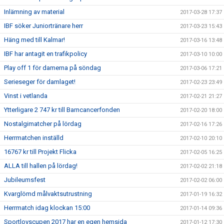
Inlämning av material
2017-03-28 17:37
IBF söker Juniortränare herr
2017-03-23 15:43
Häng med till Kalmar!
2017-03-16 13:48
IBF har antagit en trafikpolicy
2017-03-10 10:00
Play off 1 för damerna på söndag
2017-03-06 17:21
Serieseger för damlaget!
2017-02-23 23:49
Vinst i vetlanda
2017-02-21 21:27
Ytterligare 2 747 kr till Barncancerfonden
2017-02-20 18:00
Nostalgimatcher på lördag
2017-02-16 17:26
Herrmatchen inställd
2017-02-10 20:10
16767 kr till Projekt Flicka
2017-02-05 16:25
ALLA till hallen på lördag!
2017-02-02 21:18
Jubileumsfest
2017-02-02 06:00
Kvarglömd målvaktsutrustning
2017-01-19 16:32
Herrmatch idag klockan 15:00
2017-01-14 09:36
Sportlovscupen 2017 har en egen hemsida
2017-01-12 17:30