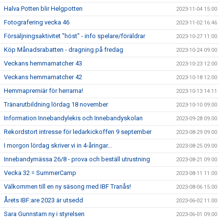
Halva Potten blir Helgpotten
2023-11-04 15:00
Fotografering vecka 46
2023-11-02 16:46
Försäljningsaktivitet "höst" - info spelare/föräldrar
2023-10-27 11:00
Köp Månadsrabatten - dragning på fredag
2023-10-24 09:00
Veckans hemmamatcher 43
2023-10-23 12:00
Veckans hemmamatcher 42
2023-10-18 12:00
Hemmapremiär för herrarna!
2023-10-13 14:11
Tränarutbildning lördag 18 november
2023-10-10 09:00
Information Innebandylekis och Innebandyskolan
2023-09-28 09:00
Rekordstort intresse för ledarkickoffen 9 september
2023-08-29 09:00
I morgon lördag skriver vi in 4-åringar...
2023-08-25 09:00
Innebandymässa 26/8 - prova och beställ utrustning
2023-08-21 09:00
Vecka 32 = SummerCamp
2023-08-11 11:00
Välkommen till en ny säsong med IBF Tranås!
2023-08-06 15:00
Årets IBF:are 2023 är utsedd
2023-06-02 11:00
Sara Gunnstam ny i styrelsen
2023-06-01 09:00