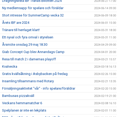
Dragningslista IBF Tranås Billotteri 2024
2024-06-27 17:00
Ny medlemsapp för spelare och föräldar
2024-06-14 09:00
Stort intresse för SummerCamp vecka 32
2024-06-09 18:00
Årets IBF:are 2024
2024-06-01 15:00
Tränare till herrlaget klart!
2024-05-31 18:00
Ett nyval och fyra omval i styrelsen
2024-05-31 11:00
Årsmöte onsdag 29 maj 18.30
2024-04-29 09:00
Giab Concept Cup blev Annandags Camp
2024-04-01 20:00
Resa till match 2 i damernas playoff
2024-03-21 15:57
Kvalvecka
2024-03-18 16:13
Gratis kvällsåkning i Asbybacken på fredag
2024-02-26 15:00
Insamling tillsammans med Rotary
2024-02-21 13:35
Försäljningsaktivitet "vår" - info spelare/föräldrar
2024-02-20 15:00
Bambusas pizzakväll
2024-02-19 21:00
Veckans hemmamatcher 6
2024-02-08 16:10
Spelplanen är inte en lekplats
2024-02-01 11:00