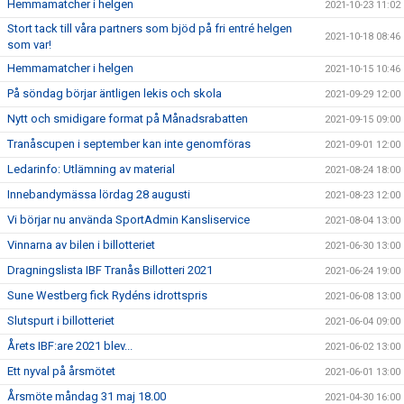
Hemmamatcher i helgen
2021-10-23 11:02
Stort tack till våra partners som bjöd på fri entré helgen
2021-10-18 08:46
som var!
Hemmamatcher i helgen
2021-10-15 10:46
På söndag börjar äntligen lekis och skola
2021-09-29 12:00
Nytt och smidigare format på Månadsrabatten
2021-09-15 09:00
Tranåscupen i september kan inte genomföras
2021-09-01 12:00
Ledarinfo: Utlämning av material
2021-08-24 18:00
Innebandymässa lördag 28 augusti
2021-08-23 12:00
Vi börjar nu använda SportAdmin Kansliservice
2021-08-04 13:00
Vinnarna av bilen i billotteriet
2021-06-30 13:00
Dragningslista IBF Tranås Billotteri 2021
2021-06-24 19:00
Sune Westberg fick Rydéns idrottspris
2021-06-08 13:00
Slutspurt i billotteriet
2021-06-04 09:00
Årets IBF:are 2021 blev...
2021-06-02 13:00
Ett nyval på årsmötet
2021-06-01 13:00
Årsmöte måndag 31 maj 18.00
2021-04-30 16:00