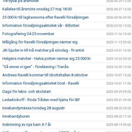
Tre nyval på årsmötet
2026-05-29 12:00
Kallelse till årsmöte onsdag 27 maj 18.00
2026-04-27 15:00
25 000 kr till lagkassorna efter Ravelli-försäljningen
2026-02-06 09:00
Information försäljningsaktivitet vår - Billotteri
2026-02-02 15:00
Fotografering 24-25 november
2025-11-16 19:00
Målgång för Ravelli-försäljningen närmar sig
2025-11-13 09:00
JIK bjuder in till två matcher på söndag - fri entré
2025-10-31 10:00
Helgens matcher - Halva potten närmar sig 25 000 kr
2025-10-24 09:53
"Så vinner vi igen" - föreläsning i Tranås
2025-10-20 13:00
Andreas Ravelli kommer till Idrottshallen 8 oktober
2025-10-07 15:00
Information försäljningsaktivitet höst - Ravelli
2025-10-01 11:00
Dags för lekis- och skolstart
2025-09-29 09:00
Ledarkickoff - Röda Tråden med hjärta för IBF
2025-09-21 09:00
Innebandymässa torsdag 28 augusti
2025-08-25 09:00
Innebandyburen
2025-08-20 17:00
Inskrivning av nya barn 4-7 år
2025-08-19 09:00