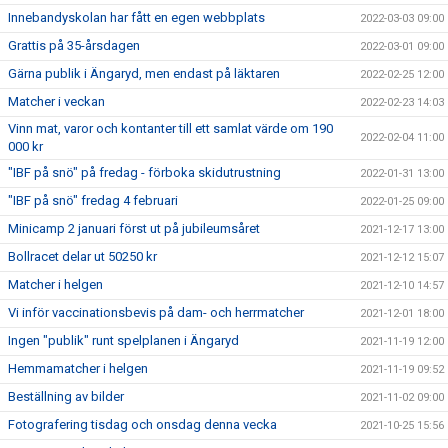
Innebandyskolan har fått en egen webbplats
2022-03-03 09:00
Grattis på 35-årsdagen
2022-03-01 09:00
Gärna publik i Ängaryd, men endast på läktaren
2022-02-25 12:00
Matcher i veckan
2022-02-23 14:03
Vinn mat, varor och kontanter till ett samlat värde om 190
2022-02-04 11:00
000 kr
"IBF på snö" på fredag - förboka skidutrustning
2022-01-31 13:00
"IBF på snö" fredag 4 februari
2022-01-25 09:00
Minicamp 2 januari först ut på jubileumsåret
2021-12-17 13:00
Bollracet delar ut 50250 kr
2021-12-12 15:07
Matcher i helgen
2021-12-10 14:57
Vi inför vaccinationsbevis på dam- och herrmatcher
2021-12-01 18:00
Ingen "publik" runt spelplanen i Ängaryd
2021-11-19 12:00
Hemmamatcher i helgen
2021-11-19 09:52
Beställning av bilder
2021-11-02 09:00
Fotografering tisdag och onsdag denna vecka
2021-10-25 15:56