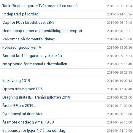
Tack för att ni gjorde Tvåkronan till en succé.
2019-11-05 11:54
Prideparad på lördag!
2019-10-14 18:36
Cup för P05 i Idrottshuset 28/9
2019-09-26 17:18
Hemmacup damer och beställningar Intersport
2019-09-20 15:11
Välkomna på domarutbildning
2019-09-16 10:00
Försäsongscup Herr A
2019-09-13 09:26
Ändrad kod i ängaryds nyckelskåp
2019-09-09 18:24
Ny öppettid för material i Idrottshallen
2019-09-02 16:48
2019-08-28 21:35
Inskrivning 2019
2019-08-19 07:43
Öppen träning med P05
2019-07-17 07:40
Dragningslista IBF Tranås Billotteri 2019
2019-06-10 21:00
Årets IBF:are 2019...
2019-06-01 09:00
Fyra omval på årsmötet
2019-05-30 18:00
Årsmöte onsdag 29 maj 18.30
2019-04-26 15:00
Innebandy för tjejer 4-7 år på söndag
2019-04-24 12:00