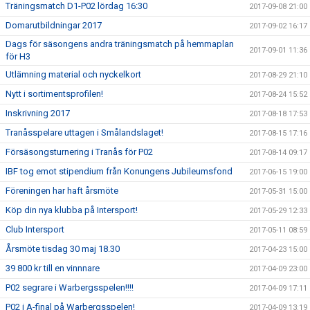
Träningsmatch D1-P02 lördag 16:30
2017-09-08 21:00
Domarutbildningar 2017
2017-09-02 16:17
Dags för säsongens andra träningsmatch på hemmaplan
2017-09-01 11:36
för H3
Utlämning material och nyckelkort
2017-08-29 21:10
Nytt i sortimentsprofilen!
2017-08-24 15:52
Inskrivning 2017
2017-08-18 17:53
Tranåsspelare uttagen i Smålandslaget!
2017-08-15 17:16
Försäsongsturnering i Tranås för P02
2017-08-14 09:17
IBF tog emot stipendium från Konungens Jubileumsfond
2017-06-15 19:00
Föreningen har haft årsmöte
2017-05-31 15:00
Köp din nya klubba på Intersport!
2017-05-29 12:33
Club Intersport
2017-05-11 08:59
Årsmöte tisdag 30 maj 18.30
2017-04-23 15:00
39 800 kr till en vinnnare
2017-04-09 23:00
P02 segrare i Warbergsspelen!!!!
2017-04-09 17:11
P02 i A-final på Warbergsspelen!
2017-04-09 13:19