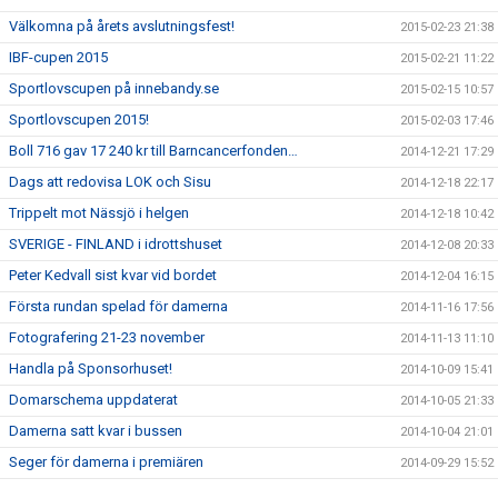
Välkomna på årets avslutningsfest!
2015-02-23 21:38
IBF-cupen 2015
2015-02-21 11:22
Sportlovscupen på innebandy.se
2015-02-15 10:57
Sportlovscupen 2015!
2015-02-03 17:46
Boll 716 gav 17 240 kr till Barncancerfonden…
2014-12-21 17:29
Dags att redovisa LOK och Sisu
2014-12-18 22:17
Trippelt mot Nässjö i helgen
2014-12-18 10:42
SVERIGE - FINLAND i idrottshuset
2014-12-08 20:33
Peter Kedvall sist kvar vid bordet
2014-12-04 16:15
Första rundan spelad för damerna
2014-11-16 17:56
Fotografering 21-23 november
2014-11-13 11:10
Handla på Sponsorhuset!
2014-10-09 15:41
Domarschema uppdaterat
2014-10-05 21:33
Damerna satt kvar i bussen
2014-10-04 21:01
Seger för damerna i premiären
2014-09-29 15:52
Seger mot Linköping
2014-09-23 13:56