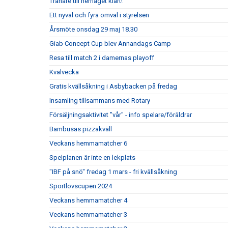
Tränare till herrlaget klart!
Ett nyval och fyra omval i styrelsen
Årsmöte onsdag 29 maj 18.30
Giab Concept Cup blev Annandags Camp
Resa till match 2 i damernas playoff
Kvalvecka
Gratis kvällsåkning i Asbybacken på fredag
Insamling tillsammans med Rotary
Försäljningsaktivitet "vår" - info spelare/föräldrar
Bambusas pizzakväll
Veckans hemmamatcher 6
Spelplanen är inte en lekplats
"IBF på snö" fredag 1 mars - fri kvällsåkning
Sportlovscupen 2024
Veckans hemmamatcher 4
Veckans hemmamatcher 3