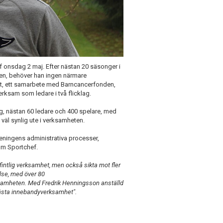
f onsdag 2 maj. Efter nästan 20 säsonger i
pen, behöver han ingen närmare
cet, ett samarbete med Barncancerfonden,
rksam som ledare i två flicklag.
g, nästan 60 ledare och 400 spelare, med
väl synlig ute i verksamheten.
reningens administrativa processer,
om Sportchef.
efintlig verksamhet, men också sikta mot fler
lse, med över 80
rksamheten. Med Fredrik Henningsson anställd
s bästa innebandyverksamhet".