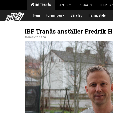
IBF TRANÅS
SENIOR
POJKAR
FLICKOR
Hem
Föreningen
Våra lag
Träningstider
IBF Tranås anställer Fredrik
2018-04-25 13:00