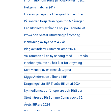
Information om försäljningsaktivitet höst...
Helgens matcher (41)
Föreningsdagar på Intersport 3-5 oktober
På söndag börjar träningen för 4-7 åringar
Ledarkickoff i strålande sol på Badhotellet
Prova och beställ utrustning på torsdag
Inskrivning av nya barn 4-7 år
Idag avrundar vi SummerCamp 2024
Välkommen till en ny säsong med IBF Tranås!
Innebandyburen nu helt klar för uthyrning
Sara vinnare av en Renault Captur
Sigge Andersson tillbaka i IBF
Dragningslista IBF Tranås Billotteri 2024
Ny medlemsapp för spelare och föräldar
Stort intresse för SummerCamp vecka 32
Årets IBF:are 2024