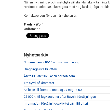
När en ny tränings- och matchyta väl står klar ska vi ta nästa 
rörelse i Tranås. Det ska vi göra med hög kvalité, låga trösklar 
Kontaktperson för den här nyheten är:
Fredrik Wolf
Ordförande
Nyhetsarkiv
Summercamp 10-14 augusti närmar sig
Dragningslista billotteri
Årets IBF:are 2026 är en person som...
Tre nyval på årsmötet
Kallelse till årsmöte onsdag 27 maj 18.00
25 000 kr till lagkassorna efter Ravelli-försäljningen
Information försäljningsaktivitet vår - Billotteri