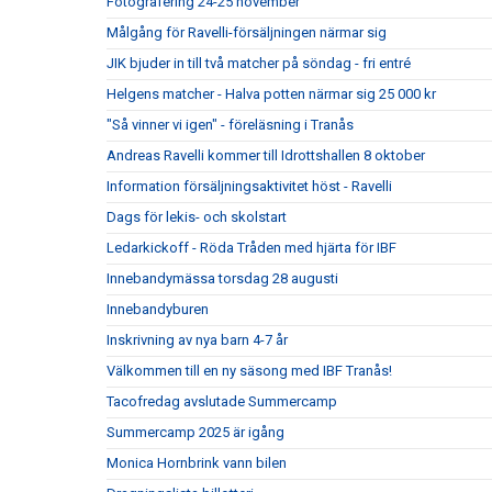
Fotografering 24-25 november
Målgång för Ravelli-försäljningen närmar sig
JIK bjuder in till två matcher på söndag - fri entré
Helgens matcher - Halva potten närmar sig 25 000 kr
"Så vinner vi igen" - föreläsning i Tranås
Andreas Ravelli kommer till Idrottshallen 8 oktober
Information försäljningsaktivitet höst - Ravelli
Dags för lekis- och skolstart
Ledarkickoff - Röda Tråden med hjärta för IBF
Innebandymässa torsdag 28 augusti
Innebandyburen
Inskrivning av nya barn 4-7 år
Välkommen till en ny säsong med IBF Tranås!
Tacofredag avslutade Summercamp
Summercamp 2025 är igång
Monica Hornbrink vann bilen