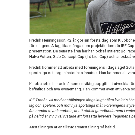
Fredrik Henningsson, 42 år, gör sin första dag som Klubbche
föreningens A-lag, lika många som projektledare för IBF Cu
presentation. De senaste åren har han också initierat Bollra
Halva Potten, Giab Concept Cup (f d Lidl Cup) och är också ve
Fredrik kommer att arbeta med föreningens i dagsläget 20 la
sportsliga och organisatoriska insatser. Han kommer att vara 
Klubbchefen har också som en viktig uppgift att utveckla fö
befintliga och nya evenemang. Han kommer även att verka s
IBF Tranås vill med anställningen långsiktigt säkra kvalitén i b
lag och spelare, och mot nya sportsliga mål. Föreningens styre
års samlat styrelsearbete, är ett stabilt grundfundament i ve
på heltid är vi nu väl rustade att fortsätta leverera "regionen
Anställningen är en tillsvidareanställning på heltid.