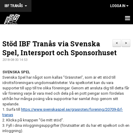
IBF TRANÅS
LOGGA IN
HEM
Stöd IBF Tranås via Svenska
FÖRENINGEN
<
>
Spel, Intersport och Sponsorhuset
VÅRA LAG
2018-08-30 14:53
TRÄNINGSTIDER
SVENSKA SPEL
Svenska Spel har något som kallas ”Gräsroten”, som är ett stöd till
KALENDER
idrottsföreningars ungdomsaktiviteter. Via spelkortet kan du vara
supporter till upp till tre olika föreningar. Genom att ansluta dig till detta får
vår förening varje år vara med och dela på en pott pengar som fördelas
MATCHER
utifrån hur många poäng våra supportrar har samlat ihop genom sitt
spelande.
BILDGALLERI
1. Surfa till
https://www.svenskaspel.se/grasroten/forening/20709-ibf-
tranas
DOKUMENT
2. Klicka på knappen ”Ge mitt stöd”.
3. Fyll i dina inloggningsuppgifter (förutsätter att du har ett spelkort och en
inloggning).
HALVA POTTEN