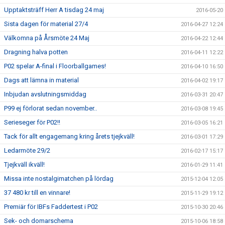
Upptaktsträff Herr A tisdag 24 maj
2016-05-20
Sista dagen för material 27/4
2016-04-27 12:24
Välkomna på Årsmöte 24 Maj
2016-04-22 12:44
Dragning halva potten
2016-04-11 12:22
P02 spelar A-final i Floorballgames!
2016-04-10 16:50
Dags att lämna in material
2016-04-02 19:17
Inbjudan avslutningsmiddag
2016-03-31 20:47
P99 ej förlorat sedan november..
2016-03-08 19:45
Serieseger för P02!!
2016-03-05 16:21
Tack för allt engagemang kring årets tjejkväll!
2016-03-01 17:29
Ledarmöte 29/2
2016-02-17 15:17
Tjejkväll ikväll!
2016-01-29 11:41
Missa inte nostalgimatchen på lördag
2015-12-04 12:05
37 480 kr till en vinnare!
2015-11-29 19:12
Premiär för IBFs Faddertest i P02
2015-10-30 20:46
Sek- och domarschema
2015-10-06 18:58