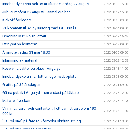
Innebandymässa och 35-årsfirande lördag 27 augusti
2022-08-19 15:00
Jubileumsfest 27 augusti - anmäl dig här
2022-08-12 15:00
Kickoff för ledare
2022-08-08 09:00
Välkommen till en ny säsong med IBF Tranås
2022-08-04 09:00
Dragning Mat & Varulotteri
2022-06-09 16:45
Ett nyval på årsmötet
2022-06-02 09:00
Årsmöte tisdag 31 maj 18.30
2022-04-30 09:00
Inlämning av material
2022-03-22 12:55
Reservmålvakter på plats i Ängaryd
2022-03-18 11:00
Innebandyskolan har fått en egen webbplats
2022-03-03 09:00
Grattis på 35-årsdagen
2022-03-01 09:00
Gärna publik i Ängaryd, men endast på läktaren
2022-02-25 12:00
Matcher i veckan
2022-02-23 14:03
Vinn mat, varor och kontanter till ett samlat värde om 190
2022-02-04 11:00
000 kr
"IBF på snö" på fredag - förboka skidutrustning
2022-01-31 13:00