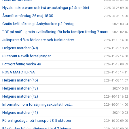
Nyvald sekreterare och två avtackningar på årsmötet
2025-05-28 09:00
Årsmöte måndag 26 maj 18.30
2025-05-05 14:00
Gratis kvällsåkning i Asbybacken på fredag
2025-03-04
"IBF på snö" - gratis kvällsåkning för hela familjen fredag 7 mars
2025-02-16
Julispirerad fika för ledare och funktionärer
2024-12-10 14:00
Helgens matcher (49)
2024-11-29 13:29
Slutspurt Ravelli försäljningen
2024-11-22 14:00
Fotografering vecka 48
2024-11-18 09:53
ROSA MATCHERNA
2024-11-15 14:11
Helgens matcher (45)
2024-11-08 11:07
Helgens matcher (43)
2024-10-25
Helgens matcher (42)
2024-10-18 16:52
Information om försäljningsaktivitet höst...
2024-10-04 14:00
Helgens matcher (41)
2024-10-03
Föreningsdagar på Intersport 3-5 oktober
2024-10-02 09:00
På söndag börjar träningen för 4-7 åringar
2024-09-30 09:00