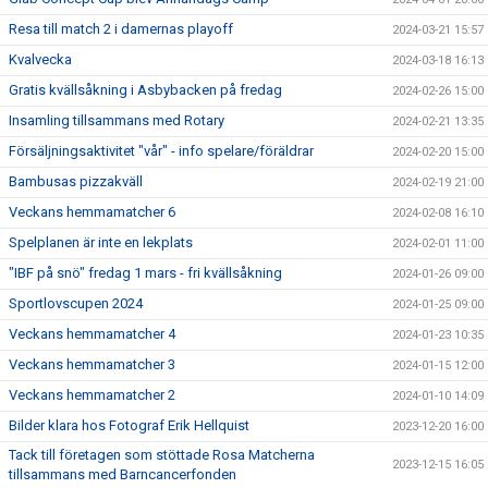
Resa till match 2 i damernas playoff
2024-03-21 15:57
Kvalvecka
2024-03-18 16:13
Gratis kvällsåkning i Asbybacken på fredag
2024-02-26 15:00
Insamling tillsammans med Rotary
2024-02-21 13:35
Försäljningsaktivitet "vår" - info spelare/föräldrar
2024-02-20 15:00
Bambusas pizzakväll
2024-02-19 21:00
Veckans hemmamatcher 6
2024-02-08 16:10
Spelplanen är inte en lekplats
2024-02-01 11:00
"IBF på snö" fredag 1 mars - fri kvällsåkning
2024-01-26 09:00
Sportlovscupen 2024
2024-01-25 09:00
Veckans hemmamatcher 4
2024-01-23 10:35
Veckans hemmamatcher 3
2024-01-15 12:00
Veckans hemmamatcher 2
2024-01-10 14:09
Bilder klara hos Fotograf Erik Hellquist
2023-12-20 16:00
Tack till företagen som stöttade Rosa Matcherna
2023-12-15 16:05
tillsammans med Barncancerfonden