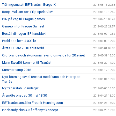
Träningsmatch IBF Tranås - Bergs IK
2018-08-16 20:58
Ronja, William och Filip spelar SM!
2018-08-13 19:56
P02 på väg till Prague games
2018-07-10 08:47
Genrep inför Prague Games!
2018-06-28 21:57
Beställ din egen IBF-handduk!
2018-06-09 10:52
Paddlade hem 4 000 kr
2018-06-03 19:00
Årets IBF:are 2018 är utsedd
2018-06-01 09:00
Ordförande och ekonomiansvarig omvalda för 20:e året
2018-05-31 13:00
Malin Ewerlöf kommer till Tranås!
2018-05-20 14:00
Summercamp 2018
2018-05-17 16:00
Nytt föreningsavtal tecknat med Puma och Intersport
2018-05-04 13:00
Tranås
Ny tränarstab i damlaget
2018-05-03 13:00
Årsmöte onsdag 30 maj 18.30
2018-04-27 13:00
IBF Tranås anställer Fredrik Henningsson
2018-04-25 13:00
Innebandylekis 4-5 år får nytt koncept
2018-04-23 19:00