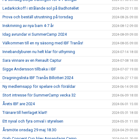
Ledarkickoff i strålande sol på Badhotellet
2024-09-23 11:00
Prova och beställ utrustning på torsdag
2024-08-26 09:00
Inskrivning av nya barn 4-7 år
2024-08-12 09:00
Idag avrundar vi SummerCamp 2024
2024-08-09 09:00
Välkommen till en ny säsong med IBF Tranås!
2024-08-05 09:00
Innebandyburen nu helt klar för uthyrning
2024-07-14 18:00
Sara vinnare av en Renault Captur
2024-07-08 18:00
Sigge Andersson tillbaka i IBF
2024-07-07 19:00
Dragningslista IBF Tranås Billotteri 2024
2024-06-27 17:00
Ny medlemsapp för spelare och föräldar
2024-06-14 09:00
Stort intresse för SummerCamp vecka 32
2024-06-09 18:00
Årets IBF:are 2024
2024-06-01 15:00
Tränare till herrlaget klart!
2024-05-31 18:00
Ett nyval och fyra omval i styrelsen
2024-05-31 11:00
Årsmöte onsdag 29 maj 18.30
2024-04-29 09:00
Giab Concept Cup blev Annandags Camp
2024-04-01 20:00