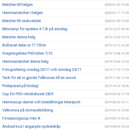
Matcher till helgen
2020-01-23 10:50
Hemmamatcher i helgen
2020-01-17 17:35
Matcher till veckoslutet
2020-01-09 12:05
Minicamp för spelare 4-7 år på söndag
2019-12-27 09:00
Matcher denna helg
2019-12-20 13:14
Bollracet delar ut 77 750 kr
2019-12-15 16:30
Dragningslista P05 lotteri 7/12
2019-12-08 15:20
Hemmamatcher denna helg
2019-12-06 10:22
Fotografering onsdag 20/11 och söndag 24/11
2019-11-19 17:29
Tack för att ni gjorde Tvåkronan till en succé.
2019-11-05 11:54
Prideparad på lördag!
2019-10-14 18:36
Cup för P05 i Idrottshuset 28/9
2019-09-26 17:18
Hemmacup damer och beställningar Intersport
2019-09-20 15:11
Välkomna på domarutbildning
2019-09-16 10:00
Försäsongscup Herr A
2019-09-13 09:26
Ändrad kod i ängaryds nyckelskåp
2019-09-09 18:24