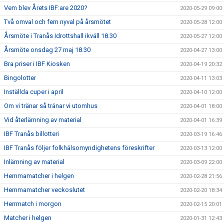
Vem blev Årets IBF:are 2020?
2020-05-29 09:00
Två omval och fem nyval på årsmötet
2020-05-28 12:00
Årsmöte i Tranås Idrottshall ikväll 18.30
2020-05-27 12:00
Årsmöte onsdag 27 maj 18.30
2020-04-27 13:00
Bra priser i IBF Kiosken
2020-04-19 20:32
Bingolotter
2020-04-11 13:03
Inställda cuper i april
2020-04-10 12:00
Om vi tränar så tränar vi utomhus
2020-04-01 18:00
Vid återlämning av material
2020-04-01 16:39
IBF Tranås billotteri
2020-03-19 16:46
IBF Tranås följer folkhälsomyndighetens föreskrifter
2020-03-13 12:00
Inlämning av material
2020-03-09 22:00
Hemmamatcher i helgen
2020-02-28 21:56
Hemmamatcher veckoslutet
2020-02-20 18:34
Herrmatch i morgon
2020-02-15 20:01
Matcher i helgen
2020-01-31 12:43