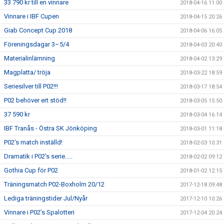
33 790 kr till en vinnare
2018-04-16 11:00
Vinnare i IBF Cupen
2018-04-15 20:26
Giab Concept Cup 2018
2018-04-06 16:05
Föreningsdagar 3–5/4
2018-04-03 20:40
Materialinlämning
2018-04-02 13:29
Magplatta/ tröja
2018-03-22 18:59
Seriesilver till P02!!!
2018-03-17 18:54
P02 behöver ert stöd!!
2018-03-05 15:50
37 590 kr
2018-03-04 16:14
IBF Tranås - Östra SK Jönköping
2018-03-01 11:18
P02’s match inställd!
2018-02-03 10:31
Dramatik i P02’s serie.....
2018-02-02 09:12
Gothia Cup för P02
2018-01-02 12:15
Träningsmatch P02-Boxholm 20/12
2017-12-18 09:48
Lediga träningstider Jul/Nyår
2017-12-10 10:26
Vinnare i P02’s Spalotteri
2017-12-04 20:24