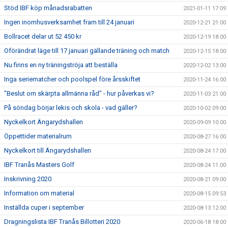
Stöd IBF köp månadsrabatten
2021-01-11 17:09
Ingen inomhusverksamhet fram till 24 januari
2020-12-21 21:00
Bollracet delar ut 52 450 kr
2020-12-19 18:00
Oförändrat läge till 17 januari gällande träning och match
2020-12-15 18:00
Nu finns en ny träningströja att beställa
2020-12-02 13:00
Inga seriematcher och poolspel före årsskiftet
2020-11-24 16:00
"Beslut om skärpta allmänna råd" - hur påverkas vi?
2020-11-03 21:00
På söndag börjar lekis och skola - vad gäller?
2020-10-02 09:00
Nyckelkort Ängarydshallen
2020-09-09 10:00
Öppettider materialrum
2020-08-27 16:00
Nyckelkort till Ängarydshallen
2020-08-24 17:00
IBF Tranås Masters Golf
2020-08-24 11:00
Inskrivning 2020
2020-08-21 09:00
Information om material
2020-08-15 09:53
Inställda cuper i september
2020-08-13 12:00
Dragningslista IBF Tranås Billotteri 2020
2020-06-18 18:00