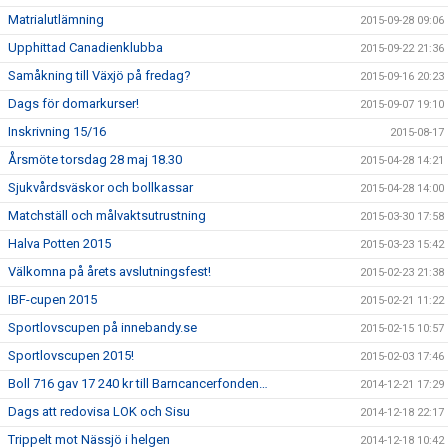
Matrialutlämning
2015-09-28 09:06
Upphittad Canadienklubba
2015-09-22 21:36
Samåkning till Växjö på fredag?
2015-09-16 20:23
Dags för domarkurser!
2015-09-07 19:10
Inskrivning 15/16
2015-08-17
Årsmöte torsdag 28 maj 18.30
2015-04-28 14:21
Sjukvårdsväskor och bollkassar
2015-04-28 14:00
Matchställ och målvaktsutrustning
2015-03-30 17:58
Halva Potten 2015
2015-03-23 15:42
Välkomna på årets avslutningsfest!
2015-02-23 21:38
IBF-cupen 2015
2015-02-21 11:22
Sportlovscupen på innebandy.se
2015-02-15 10:57
Sportlovscupen 2015!
2015-02-03 17:46
Boll 716 gav 17 240 kr till Barncancerfonden…
2014-12-21 17:29
Dags att redovisa LOK och Sisu
2014-12-18 22:17
Trippelt mot Nässjö i helgen
2014-12-18 10:42