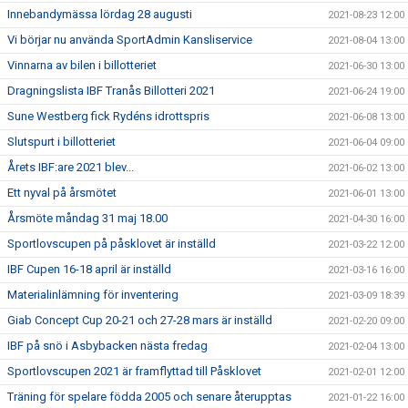
Innebandymässa lördag 28 augusti
2021-08-23 12:00
Vi börjar nu använda SportAdmin Kansliservice
2021-08-04 13:00
Vinnarna av bilen i billotteriet
2021-06-30 13:00
Dragningslista IBF Tranås Billotteri 2021
2021-06-24 19:00
Sune Westberg fick Rydéns idrottspris
2021-06-08 13:00
Slutspurt i billotteriet
2021-06-04 09:00
Årets IBF:are 2021 blev...
2021-06-02 13:00
Ett nyval på årsmötet
2021-06-01 13:00
Årsmöte måndag 31 maj 18.00
2021-04-30 16:00
Sportlovscupen på påsklovet är inställd
2021-03-22 12:00
IBF Cupen 16-18 april är inställd
2021-03-16 16:00
Materialinlämning för inventering
2021-03-09 18:39
Giab Concept Cup 20-21 och 27-28 mars är inställd
2021-02-20 09:00
IBF på snö i Asbybacken nästa fredag
2021-02-04 13:00
Sportlovscupen 2021 är framflyttad till Påsklovet
2021-02-01 12:00
Träning för spelare födda 2005 och senare återupptas
2021-01-22 16:00