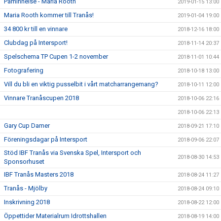
Påminnelse - Maria Rooth
2019-01-15 13:00
Maria Rooth kommer till Tranås!
2019-01-04 19:00
34 800 kr till en vinnare
2018-12-16 18:00
Clubdag på Intersport!
2018-11-14 20:37
Spelschema TP Cupen 1-2 november
2018-11-01 10:44
Fotografering
2018-10-18 13:00
Vill du bli en viktig pusselbit i vårt matcharrangemang?
2018-10-11 12:00
Vinnare Tranåscupen 2018
2018-10-06 22:16
2018-10-06 22:13
Gary Cup Damer
2018-09-21 17:10
Föreningsdagar på Intersport
2018-09-06 22:07
Stöd IBF Tranås via Svenska Spel, Intersport och
2018-08-30 14:53
Sponsorhuset
IBF Tranås Masters 2018
2018-08-24 11:27
Tranås - Mjölby
2018-08-24 09:10
Inskrivning 2018
2018-08-22 12:00
Öppettider Materialrum Idrottshallen
2018-08-19 14:00