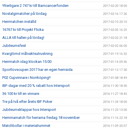
Ytterligare 2 747 kr till Barncancerfonden
2017-02-20 18:00
Nostalgimatcher på lördag
2017-02-16 17:26
Herrmatchen inställd
2017-02-10 20:10
16767 kr till Projekt Flicka
2017-02-05 16:25
ALLA till hallen på lördag!
2017-02-02 21:18
Jubileumsfest
2017-02-02 06:00
Kvarglömd målvaktsutrustning
2017-01-19 16:32
Herrmatch idag klockan 15:00
2017-01-14 09:36
Sportlovscupen 2017 har en egen hemsida
2017-01-12 17:30
P02 Cupvinnare i Norrköping!!
2017-01-08 18:49
IBF-dagar med 20 % rabatt hos Intersport
2016-11-30 18:30
36 100 kr till en vinnare
2016-11-27 18:45
Tre på två efter årets IBF Poker
2016-11-24 18:00
Jubileumsklappar hos Intersport
2016-11-23 13:00
Hemmamatch för herrarna fredag 18 november
2016-11-16 22:18
Matchbollar i materialrummet
2016-11-09 20:07