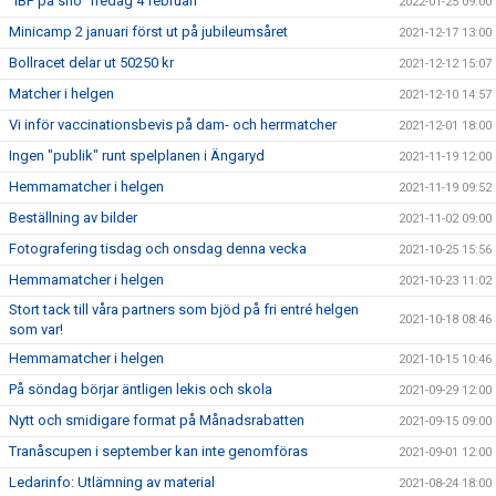
"IBF på snö" fredag 4 februari
2022-01-25 09:00
Minicamp 2 januari först ut på jubileumsåret
2021-12-17 13:00
Bollracet delar ut 50250 kr
2021-12-12 15:07
Matcher i helgen
2021-12-10 14:57
Vi inför vaccinationsbevis på dam- och herrmatcher
2021-12-01 18:00
Ingen "publik" runt spelplanen i Ängaryd
2021-11-19 12:00
Hemmamatcher i helgen
2021-11-19 09:52
Beställning av bilder
2021-11-02 09:00
Fotografering tisdag och onsdag denna vecka
2021-10-25 15:56
Hemmamatcher i helgen
2021-10-23 11:02
Stort tack till våra partners som bjöd på fri entré helgen
2021-10-18 08:46
som var!
Hemmamatcher i helgen
2021-10-15 10:46
På söndag börjar äntligen lekis och skola
2021-09-29 12:00
Nytt och smidigare format på Månadsrabatten
2021-09-15 09:00
Tranåscupen i september kan inte genomföras
2021-09-01 12:00
Ledarinfo: Utlämning av material
2021-08-24 18:00