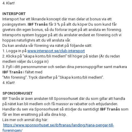
4. Klart!
INTERSPORT
Intersport har ett liknande koncept där man delar ut bonus via ett
poängsystem.
IBF Tranås
får 3 % på allt du köper Du som kund får
givetvis din egen bonus, så du förlorar inget på att ansluta en förening.
Intersports system bygger på att du ansluter endast en förening och vi
hoppas naturligtvis att du vill ansluta vår.
Du kan ansluta vår förening via nätet på följande sätt:
1. Logga in på
www.intersport.se/club-intersport
2. Klicka på ”skapa konto/bli medlem” till höger på sidan (Är du redan
medlem väljer du Logga in)
3. Fyll i ditt personnummer och sedan dina personuppgifter samt markera
IBF Tranås
i fältet med
”Min förening”. Tryck därefter på ”Skapa konto/bli medlem”.
4. Klart!
SPONSORHUSET
IBF Tranås är även ansluten till Sponsorhuset där du som gillar att handla
på nätet kan bli medlem och få massor av rabatter och erbjudanden.
Handlar du sen via Sponsorhuset så stödjer du samtidigt
IBF Tranås
som
får en liten ersättning på alla dina köp.
Läs mer och anmäl dig här:
https://www.sponsorhuset.se/ibftranas/landing/tjana-pengar-till-
foreningen/