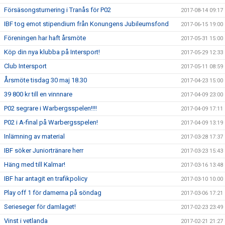
Försäsongsturnering i Tranås för P02
2017-08-14 09:17
IBF tog emot stipendium från Konungens Jubileumsfond
2017-06-15 19:00
Föreningen har haft årsmöte
2017-05-31 15:00
Köp din nya klubba på Intersport!
2017-05-29 12:33
Club Intersport
2017-05-11 08:59
Årsmöte tisdag 30 maj 18.30
2017-04-23 15:00
39 800 kr till en vinnnare
2017-04-09 23:00
P02 segrare i Warbergsspelen!!!!
2017-04-09 17:11
P02 i A-final på Warbergsspelen!
2017-04-09 13:19
Inlämning av material
2017-03-28 17:37
IBF söker Juniortränare herr
2017-03-23 15:43
Häng med till Kalmar!
2017-03-16 13:48
IBF har antagit en trafikpolicy
2017-03-10 10:00
Play off 1 för damerna på söndag
2017-03-06 17:21
Serieseger för damlaget!
2017-02-23 23:49
Vinst i vetlanda
2017-02-21 21:27