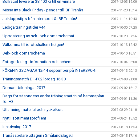
Bollracet levererar 38 400 kr till en vinnare
2017-12-03 19:00
Missa inte Black Friday - pengar till IBF Tranås
2017-11-23 15:14
Julklappstips från Intersport & IBF Tranås!
2017-11-14 10:43
Lediga träningstider v44
2017-10-30 07:25
Uppdatering av sek- och domarschemat
2017-10-23 07:56
Välkomna till idrottshallen i helgen!
2017-10-13 12:42
Sek- och domarschema
2017-10-10 16:51
Fotografering - information och schema
2017-10-04 08:00
FÖRENINGSDAGAR 12-14 september på INTERSPORT
2017-09-13 20:13
Träningsmatch D1-P02 lördag 16:30
2017-09-08 21:00
Domarutbildningar 2017
2017-09-02 16:17
Dags för säsongens andra träningsmatch på hemmaplan
2017-09-01 11:36
för H3
Utlämning material och nyckelkort
2017-08-29 21:10
Nytt i sortimentsprofilen!
2017-08-24 15:52
Inskrivning 2017
2017-08-18 17:53
Tranåsspelare uttagen i Smålandslaget!
2017-08-15 17:16