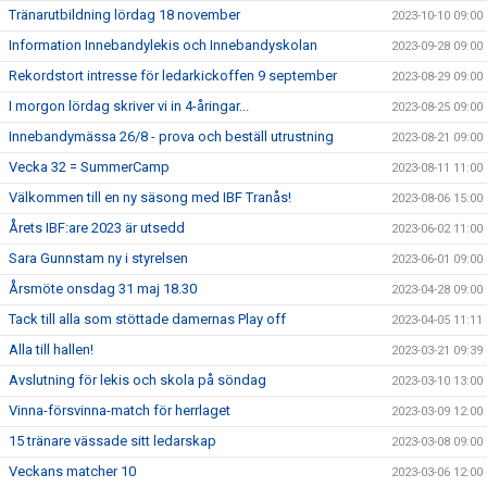
Tränarutbildning lördag 18 november
2023-10-10 09:00
Information Innebandylekis och Innebandyskolan
2023-09-28 09:00
Rekordstort intresse för ledarkickoffen 9 september
2023-08-29 09:00
I morgon lördag skriver vi in 4-åringar...
2023-08-25 09:00
Innebandymässa 26/8 - prova och beställ utrustning
2023-08-21 09:00
Vecka 32 = SummerCamp
2023-08-11 11:00
Välkommen till en ny säsong med IBF Tranås!
2023-08-06 15:00
Årets IBF:are 2023 är utsedd
2023-06-02 11:00
Sara Gunnstam ny i styrelsen
2023-06-01 09:00
Årsmöte onsdag 31 maj 18.30
2023-04-28 09:00
Tack till alla som stöttade damernas Play off
2023-04-05 11:11
Alla till hallen!
2023-03-21 09:39
Avslutning för lekis och skola på söndag
2023-03-10 13:00
Vinna-försvinna-match för herrlaget
2023-03-09 12:00
15 tränare vässade sitt ledarskap
2023-03-08 09:00
Veckans matcher 10
2023-03-06 12:00