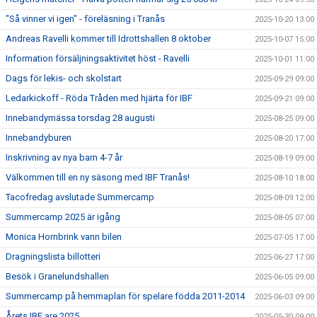
"Så vinner vi igen" - föreläsning i Tranås
2025-10-20 13:00
Andreas Ravelli kommer till Idrottshallen 8 oktober
2025-10-07 15:00
Information försäljningsaktivitet höst - Ravelli
2025-10-01 11:00
Dags för lekis- och skolstart
2025-09-29 09:00
Ledarkickoff - Röda Tråden med hjärta för IBF
2025-09-21 09:00
Innebandymässa torsdag 28 augusti
2025-08-25 09:00
Innebandyburen
2025-08-20 17:00
Inskrivning av nya barn 4-7 år
2025-08-19 09:00
Välkommen till en ny säsong med IBF Tranås!
2025-08-10 18:00
Tacofredag avslutade Summercamp
2025-08-09 12:00
Summercamp 2025 är igång
2025-08-05 07:00
Monica Hornbrink vann bilen
2025-07-05 17:00
Dragningslista billotteri
2025-06-27 17:00
Besök i Granelundshallen
2025-06-05 09:00
Summercamp på hemmaplan för spelare födda 2011-2014
2025-06-03 09:00
Årets IBF:are 2025
2025-05-30 09:00