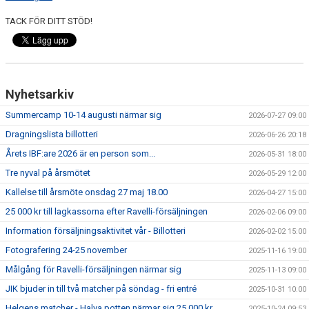
TACK FÖR DITT STÖD!
Nyhetsarkiv
Summercamp 10-14 augusti närmar sig
2026-07-27 09:00
Dragningslista billotteri
2026-06-26 20:18
Årets IBF:are 2026 är en person som...
2026-05-31 18:00
Tre nyval på årsmötet
2026-05-29 12:00
Kallelse till årsmöte onsdag 27 maj 18.00
2026-04-27 15:00
25 000 kr till lagkassorna efter Ravelli-försäljningen
2026-02-06 09:00
Information försäljningsaktivitet vår - Billotteri
2026-02-02 15:00
Fotografering 24-25 november
2025-11-16 19:00
Målgång för Ravelli-försäljningen närmar sig
2025-11-13 09:00
JIK bjuder in till två matcher på söndag - fri entré
2025-10-31 10:00
Helgens matcher - Halva potten närmar sig 25 000 kr
2025-10-24 09:53