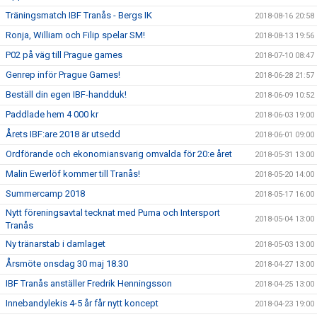
Träningsmatch IBF Tranås - Bergs IK
2018-08-16 20:58
Ronja, William och Filip spelar SM!
2018-08-13 19:56
P02 på väg till Prague games
2018-07-10 08:47
Genrep inför Prague Games!
2018-06-28 21:57
Beställ din egen IBF-handduk!
2018-06-09 10:52
Paddlade hem 4 000 kr
2018-06-03 19:00
Årets IBF:are 2018 är utsedd
2018-06-01 09:00
Ordförande och ekonomiansvarig omvalda för 20:e året
2018-05-31 13:00
Malin Ewerlöf kommer till Tranås!
2018-05-20 14:00
Summercamp 2018
2018-05-17 16:00
Nytt föreningsavtal tecknat med Puma och Intersport
2018-05-04 13:00
Tranås
Ny tränarstab i damlaget
2018-05-03 13:00
Årsmöte onsdag 30 maj 18.30
2018-04-27 13:00
IBF Tranås anställer Fredrik Henningsson
2018-04-25 13:00
Innebandylekis 4-5 år får nytt koncept
2018-04-23 19:00