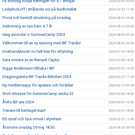
På söndag börjar träningen för 4-7 åringar
2024-09-30 09:00
Ledarkickoff i strålande sol på Badhotellet
2024-09-23 11:00
Prova och beställ utrustning på torsdag
2024-08-26 09:00
Inskrivning av nya barn 4-7 år
2024-08-12 09:00
Idag avrundar vi SummerCamp 2024
2024-08-09 09:00
Välkommen till en ny säsong med IBF Tranås!
2024-08-05 09:00
Innebandyburen nu helt klar för uthyrning
2024-07-14 18:00
Sara vinnare av en Renault Captur
2024-07-08 18:00
Sigge Andersson tillbaka i IBF
2024-07-07 19:00
Dragningslista IBF Tranås Billotteri 2024
2024-06-27 17:00
Ny medlemsapp för spelare och föräldar
2024-06-14 09:00
Stort intresse för SummerCamp vecka 32
2024-06-09 18:00
Årets IBF:are 2024
2024-06-01 15:00
Tränare till herrlaget klart!
2024-05-31 18:00
Ett nyval och fyra omval i styrelsen
2024-05-31 11:00
Årsmöte onsdag 29 maj 18.30
2024-04-29 09:00