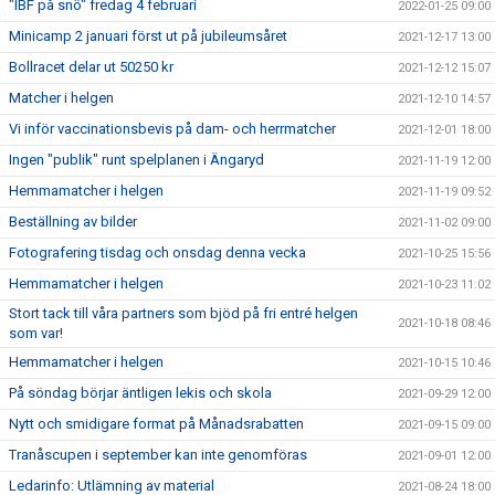
"IBF på snö" fredag 4 februari
2022-01-25 09:00
Minicamp 2 januari först ut på jubileumsåret
2021-12-17 13:00
Bollracet delar ut 50250 kr
2021-12-12 15:07
Matcher i helgen
2021-12-10 14:57
Vi inför vaccinationsbevis på dam- och herrmatcher
2021-12-01 18:00
Ingen "publik" runt spelplanen i Ängaryd
2021-11-19 12:00
Hemmamatcher i helgen
2021-11-19 09:52
Beställning av bilder
2021-11-02 09:00
Fotografering tisdag och onsdag denna vecka
2021-10-25 15:56
Hemmamatcher i helgen
2021-10-23 11:02
Stort tack till våra partners som bjöd på fri entré helgen
2021-10-18 08:46
som var!
Hemmamatcher i helgen
2021-10-15 10:46
På söndag börjar äntligen lekis och skola
2021-09-29 12:00
Nytt och smidigare format på Månadsrabatten
2021-09-15 09:00
Tranåscupen i september kan inte genomföras
2021-09-01 12:00
Ledarinfo: Utlämning av material
2021-08-24 18:00