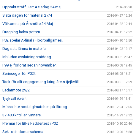
Upptaktsträff Herr A tisdag 24 maj
2016-05-20
Sista dagen för material 27/4
2016-04-27 12:24
Välkomna på Årsmöte 24 Maj
2016-04-22 12:44
Dragning halva potten
2016-04-11 12:22
P02 spelar A-final i Floorballgames!
2016-04-10 16:50
Dags att lämna in material
2016-04-02 19:17
Inbjudan avslutningsmiddag
2016-03-31 20:47
P99 ej förlorat sedan november..
2016-03-08 19:45
Serieseger för P02!!
2016-03-05 16:21
Tack för allt engagemang kring årets tjejkväll!
2016-03-01 17:29
Ledarmöte 29/2
2016-02-17 15:17
Tjejkväll ikväll!
2016-01-29 11:41
Missa inte nostalgimatchen på lördag
2015-12-04 12:05
37 480 kr till en vinnare!
2015-11-29 19:12
Premiär för IBFs Faddertest i P02
2015-10-30 20:46
Sek- och domarschema
2015-10-06 18:58