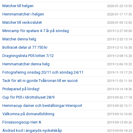
Matcher till helgen
2020-01-23 10:50
Hemmamatcher i helgen
2020-01-17 17:35
Matcher till veckoslutet
2020-01-09 12:05
Minicamp för spelare 4-7 år på söndag
2019-12-27 09:00
Matcher denna helg
2019-12-20 13:14
Bollracet delar ut 77 750 kr
2019-12-15 16:30
Dragningslista P05 lotteri 7/12
2019-12-08 15:20
Hemmamatcher denna helg
2019-12-06 10:22
Fotografering onsdag 20/11 och söndag 24/11
2019-11-19 17:29
Tack för att ni gjorde Tvåkronan till en succé.
2019-11-05 11:54
Prideparad på lördag!
2019-10-14 18:36
Cup för P05 i Idrottshuset 28/9
2019-09-26 17:18
Hemmacup damer och beställningar Intersport
2019-09-20 15:11
Välkomna på domarutbildning
2019-09-16 10:00
Försäsongscup Herr A
2019-09-13 09:26
Ändrad kod i ängaryds nyckelskåp
2019-09-09 18:24