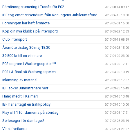
Försäsongsturnering i Tranås för P02
2017-08-14 09:17
IBF tog emot stipendium från Konungens Jubileumsfond
2017-06-15 19:00
Föreningen har haft årsmöte
2017-05-31 15:00
Köp din nya klubba på Intersport!
2017-05-29 12:33
Club Intersport
2017-05-11 08:59
Årsmöte tisdag 30 maj 18.30
2017-04-23 15:00
39 800 kr till en vinnnare
2017-04-09 23:00
P02 segrare i Warbergsspelen!!!!
2017-04-09 17:11
P02 i A-final på Warbergsspelen!
2017-04-09 13:19
Inlämning av material
2017-03-28 17:37
IBF söker Juniortränare herr
2017-03-23 15:43
Häng med till Kalmar!
2017-03-16 13:48
IBF har antagit en trafikpolicy
2017-03-10 10:00
Play off 1 för damerna på söndag
2017-03-06 17:21
Serieseger för damlaget!
2017-02-23 23:49
Vinst i vetlanda
2017-02-21 21:27