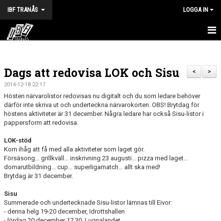
IBF TRANÅS
LOGGA IN
HEM
Dags att redovisa LOK och Sisu
FÖRENINGEN
<
>
2014-12-18 22:17
VÅRA LAG
Hösten närvarolistor redovisas nu digitalt och du som ledare behöver
därför inte skriva ut och underteckna närvarokorten. OBS! Brytdag för
höstens aktiviteter är 31 december. Några ledare har också Sisu-listor i
TRÄNINGSTIDER
pappersform att redovisa.
KALENDER
LOK-stöd
Kom ihåg att få med alla aktiviteter som laget gör.
MATCHER
Försäsong... grillkväll... inskrivning 23 augusti... pizza med laget...
domarutbildning... cup... superligamatch... allt ska med!
Brytdag är 31 december.
BILDGALLERI
Sisu
DOKUMENT
Summerade och undertecknade Sisu-listor lämnas till Eivor:
- denna helg 19-20 december, Idrottshallen
- lördag 20 december 17.30, Lugnalandet
HALVA POTTEN