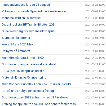
Innebandymässa lördag 28 augusti
2021-08-23 12:00
Vi börjar nu använda SportAdmin Kansliservice
2021-08-04 13:00
Vinnarna av bilen i billotteriet
2021-06-30 13:00
Dragningslista IBF Tranås Billotteri 2021
2021-06-24 19:00
Sune Westberg fick Rydéns idrottspris
2021-06-08 13:00
Slutspurt i billotteriet
2021-06-04 09:00
Årets IBF:are 2021 blev...
2021-06-02 13:00
Ett nyval på årsmötet
2021-06-01 13:00
Årsmöte måndag 31 maj 18.00
2021-04-30 16:00
Sportlovscupen på påsklovet är inställd
2021-03-22 12:00
IBF Cupen 16-18 april är inställd
2021-03-16 16:00
Materialinlämning för inventering
2021-03-09 18:39
Giab Concept Cup 20-21 och 27-28 mars är inställd
2021-02-20 09:00
IBF på snö i Asbybacken nästa fredag
2021-02-04 13:00
Sportlovscupen 2021 är framflyttad till Påsklovet
2021-02-01 12:00
Träning för spelare födda 2005 och senare återupptas
2021-01-22 16:00