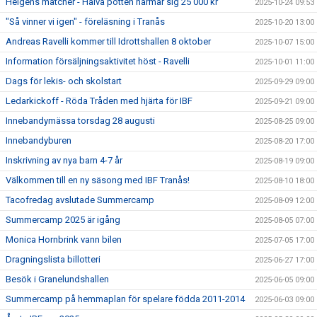
Helgens matcher - Halva potten närmar sig 25 000 kr
2025-10-24 09:53
"Så vinner vi igen" - föreläsning i Tranås
2025-10-20 13:00
Andreas Ravelli kommer till Idrottshallen 8 oktober
2025-10-07 15:00
Information försäljningsaktivitet höst - Ravelli
2025-10-01 11:00
Dags för lekis- och skolstart
2025-09-29 09:00
Ledarkickoff - Röda Tråden med hjärta för IBF
2025-09-21 09:00
Innebandymässa torsdag 28 augusti
2025-08-25 09:00
Innebandyburen
2025-08-20 17:00
Inskrivning av nya barn 4-7 år
2025-08-19 09:00
Välkommen till en ny säsong med IBF Tranås!
2025-08-10 18:00
Tacofredag avslutade Summercamp
2025-08-09 12:00
Summercamp 2025 är igång
2025-08-05 07:00
Monica Hornbrink vann bilen
2025-07-05 17:00
Dragningslista billotteri
2025-06-27 17:00
Besök i Granelundshallen
2025-06-05 09:00
Summercamp på hemmaplan för spelare födda 2011-2014
2025-06-03 09:00