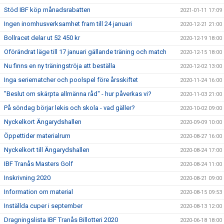
Stöd IBF köp månadsrabatten
2021-01-11 17:09
Ingen inomhusverksamhet fram till 24 januari
2020-12-21 21:00
Bollracet delar ut 52 450 kr
2020-12-19 18:00
Oförändrat läge till 17 januari gällande träning och match
2020-12-15 18:00
Nu finns en ny träningströja att beställa
2020-12-02 13:00
Inga seriematcher och poolspel före årsskiftet
2020-11-24 16:00
"Beslut om skärpta allmänna råd" - hur påverkas vi?
2020-11-03 21:00
På söndag börjar lekis och skola - vad gäller?
2020-10-02 09:00
Nyckelkort Ängarydshallen
2020-09-09 10:00
Öppettider materialrum
2020-08-27 16:00
Nyckelkort till Ängarydshallen
2020-08-24 17:00
IBF Tranås Masters Golf
2020-08-24 11:00
Inskrivning 2020
2020-08-21 09:00
Information om material
2020-08-15 09:53
Inställda cuper i september
2020-08-13 12:00
Dragningslista IBF Tranås Billotteri 2020
2020-06-18 18:00