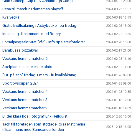
Giab Concept Cup blev Annandags Camp
2024-04-01 20:00
Resa till match 2 i damernas playoff
2024-03-21 15:57
Kvalvecka
2024-03-18 16:13
Gratis kvällsåkning i Asbybacken på fredag
2024-02-26 15:00
Insamling tillsammans med Rotary
2024-02-21 13:35
Försäljningsaktivitet "vår" - info spelare/föräldrar
2024-02-20 15:00
Bambusas pizzakväll
2024-02-19 21:00
Veckans hemmamatcher 6
2024-02-08 16:10
Spelplanen är inte en lekplats
2024-02-01 11:00
"IBF på snö" fredag 1 mars - fri kvällsåkning
2024-01-26 09:00
Sportlovscupen 2024
2024-01-25 09:00
Veckans hemmamatcher 4
2024-01-23 10:35
Veckans hemmamatcher 3
2024-01-15 12:00
Veckans hemmamatcher 2
2024-01-10 14:09
Bilder klara hos Fotograf Erik Hellquist
2023-12-20 16:00
Tack till företagen som stöttade Rosa Matcherna
2023-12-15 16:05
tillsammans med Barncancerfonden