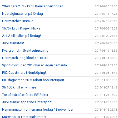
Ytterligare 2 747 kr till Barncancerfonden
2017-02-20 18:00
Nostalgimatcher på lördag
2017-02-16 17:26
Herrmatchen inställd
2017-02-10 20:10
16767 kr till Projekt Flicka
2017-02-05 16:25
ALLA till hallen på lördag!
2017-02-02 21:18
Jubileumsfest
2017-02-02 06:00
Kvarglömd målvaktsutrustning
2017-01-19 16:32
Herrmatch idag klockan 15:00
2017-01-14 09:36
Sportlovscupen 2017 har en egen hemsida
2017-01-12 17:30
P02 Cupvinnare i Norrköping!!
2017-01-08 18:49
IBF-dagar med 20 % rabatt hos Intersport
2016-11-30 18:30
36 100 kr till en vinnare
2016-11-27 18:45
Tre på två efter årets IBF Poker
2016-11-24 18:00
Jubileumsklappar hos Intersport
2016-11-23 13:00
Hemmamatch för herrarna fredag 18 november
2016-11-16 22:18
Matchbollar i materialrummet
2016-11-09 20:07