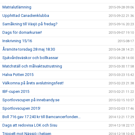
Matrialutlämning
2015-09-28 09:06
Upphittad Canadienklubba
2015-09-22 21:36
Samåkning till Växjö på fredag?
2015-09-16 20:23
Dags för domarkurser!
2015-09-07 19:10
Inskrivning 15/16
2015-08-17
Årsmöte torsdag 28 maj 18.30
2015-04-28 14:21
Sjukvårdsväskor och bollkassar
2015-04-28 14:00
Matchställ och målvaktsutrustning
2015-03-30 17:58
Halva Potten 2015
2015-03-23 15:42
Välkomna på årets avslutningsfest!
2015-02-23 21:38
IBF-cupen 2015
2015-02-21 11:22
Sportlovscupen på innebandy.se
2015-02-15 10:57
Sportlovscupen 2015!
2015-02-03 17:46
Boll 716 gav 17 240 kr till Barncancerfonden…
2014-12-21 17:29
Dags att redovisa LOK och Sisu
2014-12-18 22:17
Trippelt mot Nässjö i helgen
2014-12-18 10:42