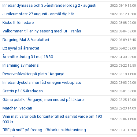
Innebandymässa och 35-årsfirande lördag 27 augusti
2022-08-19 15:00
Jubileumsfest 27 augusti - anmäl dig här
2022-08-12 15:00
Kickoff för ledare
2022-08-08 09:00
Välkommen till en ny säsong med IBF Tranås
2022-08-04 09:00
Dragning Mat & Varulotteri
2022-06-09 16:45
Ett nyval på årsmötet
2022-06-02 09:00
Årsmöte tisdag 31 maj 18.30
2022-04-30 09:00
Inlämning av material
2022-03-22 12:55
Reservmålvakter på plats i Ängaryd
2022-03-18 11:00
Innebandyskolan har fått en egen webbplats
2022-03-03 09:00
Grattis på 35-årsdagen
2022-03-01 09:00
Gärna publik i Ängaryd, men endast på läktaren
2022-02-25 12:00
Matcher i veckan
2022-02-23 14:03
Vinn mat, varor och kontanter till ett samlat värde om 190
2022-02-04 11:00
000 kr
"IBF på snö" på fredag - förboka skidutrustning
2022-01-31 13:00