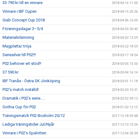
33 790 kr till en vinnare
2018-04-16 11:00
Vinnare i IBF Cupen
2018-04-15 20:26
Giab Concept Cup 2018
2018-04-06 16:05
Föreningsdagar 3–5/4
2018-04-03 20:40
Materialinlämning
2018-04-02 13:29
Magplatta/ tröja
2018-03-22 18:59
Seriesilver till P02!!!
2018-03-17 18:54
P02 behöver ert stöd!!
2018-03-05 15:50
37 590 kr
2018-03-04 16:14
IBF Tranås - Östra SK Jönköping
2018-03-01 11:18
P02’s match inställd!
2018-02-03 10:31
Dramatik i P02’s serie.....
2018-02-02 09:12
Gothia Cup för P02
2018-01-02 12:15
Träningsmatch P02-Boxholm 20/12
2017-12-18 09:48
Lediga träningstider Jul/Nyår
2017-12-10 10:26
Vinnare i P02’s Spalotteri
2017-12-04 20:24