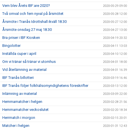
Vem blev Årets IBF:are 2020?
2020-05-29 09:00
Två omval och fem nyval på årsmötet
2020-05-28 12:00
Årsmöte i Tranås Idrottshall ikväll 18.30
2020-05-27 12:00
Årsmöte onsdag 27 maj 18.30
2020-04-27 13:00
Bra priser i IBF Kiosken
2020-04-19 20:32
Bingolotter
2020-04-11 13:03
Inställda cuper i april
2020-04-10 12:00
Om vi tränar så tränar vi utomhus
2020-04-01 18:00
Vid återlämning av material
2020-04-01 16:39
IBF Tranås billotteri
2020-03-19 16:46
IBF Tranås följer folkhälsomyndighetens föreskrifter
2020-03-13 12:00
Inlämning av material
2020-03-09 22:00
Hemmamatcher i helgen
2020-02-28 21:56
Hemmamatcher veckoslutet
2020-02-20 18:34
Herrmatch i morgon
2020-02-15 20:01
Matcher i helgen
2020-01-31 12:43