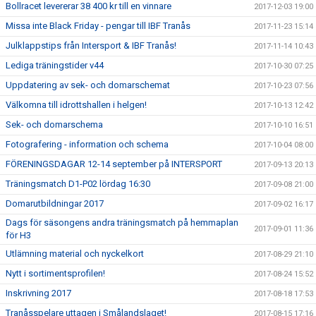
Bollracet levererar 38 400 kr till en vinnare
2017-12-03 19:00
Missa inte Black Friday - pengar till IBF Tranås
2017-11-23 15:14
Julklappstips från Intersport & IBF Tranås!
2017-11-14 10:43
Lediga träningstider v44
2017-10-30 07:25
Uppdatering av sek- och domarschemat
2017-10-23 07:56
Välkomna till idrottshallen i helgen!
2017-10-13 12:42
Sek- och domarschema
2017-10-10 16:51
Fotografering - information och schema
2017-10-04 08:00
FÖRENINGSDAGAR 12-14 september på INTERSPORT
2017-09-13 20:13
Träningsmatch D1-P02 lördag 16:30
2017-09-08 21:00
Domarutbildningar 2017
2017-09-02 16:17
Dags för säsongens andra träningsmatch på hemmaplan
2017-09-01 11:36
för H3
Utlämning material och nyckelkort
2017-08-29 21:10
Nytt i sortimentsprofilen!
2017-08-24 15:52
Inskrivning 2017
2017-08-18 17:53
Tranåsspelare uttagen i Smålandslaget!
2017-08-15 17:16