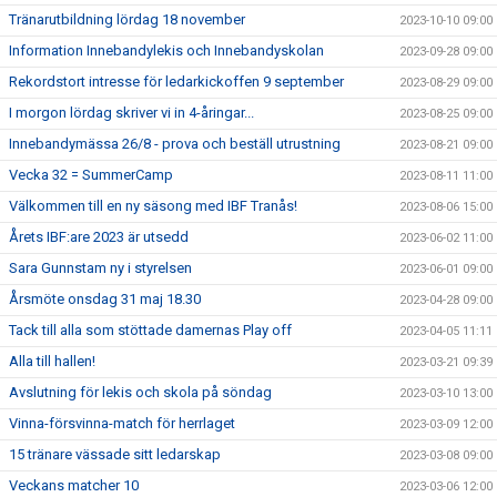
Tränarutbildning lördag 18 november
2023-10-10 09:00
Information Innebandylekis och Innebandyskolan
2023-09-28 09:00
Rekordstort intresse för ledarkickoffen 9 september
2023-08-29 09:00
I morgon lördag skriver vi in 4-åringar...
2023-08-25 09:00
Innebandymässa 26/8 - prova och beställ utrustning
2023-08-21 09:00
Vecka 32 = SummerCamp
2023-08-11 11:00
Välkommen till en ny säsong med IBF Tranås!
2023-08-06 15:00
Årets IBF:are 2023 är utsedd
2023-06-02 11:00
Sara Gunnstam ny i styrelsen
2023-06-01 09:00
Årsmöte onsdag 31 maj 18.30
2023-04-28 09:00
Tack till alla som stöttade damernas Play off
2023-04-05 11:11
Alla till hallen!
2023-03-21 09:39
Avslutning för lekis och skola på söndag
2023-03-10 13:00
Vinna-försvinna-match för herrlaget
2023-03-09 12:00
15 tränare vässade sitt ledarskap
2023-03-08 09:00
Veckans matcher 10
2023-03-06 12:00