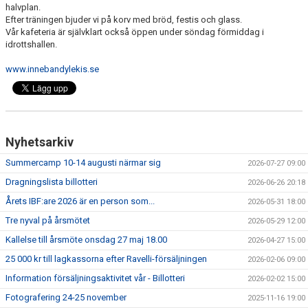
halvplan.
Efter träningen bjuder vi på korv med bröd, festis och glass.
Vår kafeteria är självklart också öppen under söndag förmiddag i
idrottshallen.
www.innebandylekis.se
Nyhetsarkiv
Summercamp 10-14 augusti närmar sig
2026-07-27 09:00
Dragningslista billotteri
2026-06-26 20:18
Årets IBF:are 2026 är en person som...
2026-05-31 18:00
Tre nyval på årsmötet
2026-05-29 12:00
Kallelse till årsmöte onsdag 27 maj 18.00
2026-04-27 15:00
25 000 kr till lagkassorna efter Ravelli-försäljningen
2026-02-06 09:00
Information försäljningsaktivitet vår - Billotteri
2026-02-02 15:00
Fotografering 24-25 november
2025-11-16 19:00