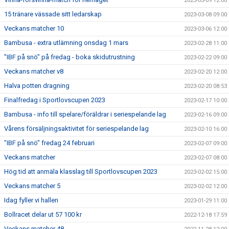
2023-03-09 12:00
15 tränare vässade sitt ledarskap
2023-03-08 09:00
Veckans matcher 10
2023-03-06 12:00
Bambusa - extra utlämning onsdag 1 mars
2023-02-28 11:00
"IBF på snö" på fredag - boka skidutrustning
2023-02-22 09:00
Veckans matcher v8
2023-02-20 12:00
Halva potten dragning
2023-02-20 08:53
Finalfredag i Sportlovscupen 2023
2023-02-17 10:00
Bambusa - info till spelare/föräldrar i seriespelande lag
2023-02-16 09:00
Vårens försäljningsaktivitet för seriespelande lag
2023-02-10 16:00
"IBF på snö" fredag 24 februari
2023-02-07 09:00
Veckans matcher
2023-02-07 08:00
Hög tid att anmäla klasslag till Sportlovscupen 2023
2023-02-02 15:00
Veckans matcher 5
2023-02-02 12:00
Idag fyller vi hallen
2023-01-29 11:00
Bollracet delar ut 57 100 kr
2022-12-18 17:59
Veckans matcher 48