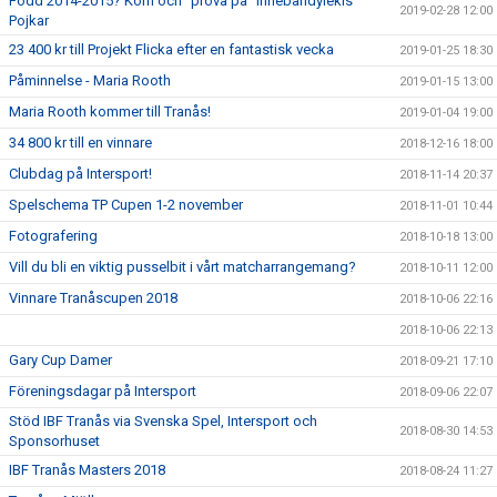
Född 2014-2015? Kom och "prova på" Innebandylekis
2019-02-28 12:00
Pojkar
23 400 kr till Projekt Flicka efter en fantastisk vecka
2019-01-25 18:30
Påminnelse - Maria Rooth
2019-01-15 13:00
Maria Rooth kommer till Tranås!
2019-01-04 19:00
34 800 kr till en vinnare
2018-12-16 18:00
Clubdag på Intersport!
2018-11-14 20:37
Spelschema TP Cupen 1-2 november
2018-11-01 10:44
Fotografering
2018-10-18 13:00
Vill du bli en viktig pusselbit i vårt matcharrangemang?
2018-10-11 12:00
Vinnare Tranåscupen 2018
2018-10-06 22:16
2018-10-06 22:13
Gary Cup Damer
2018-09-21 17:10
Föreningsdagar på Intersport
2018-09-06 22:07
Stöd IBF Tranås via Svenska Spel, Intersport och
2018-08-30 14:53
Sponsorhuset
IBF Tranås Masters 2018
2018-08-24 11:27