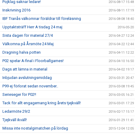
Pojklag saknar ledare!
2016-08-17 15:48
Inskrivning 2016
2016-08-11 17:19
IBF Tranås välkomnar föräldrar till föreläsning
2016-08-08 18:40
Upptaktsträff Herr A tisdag 24 maj
2016-05-20
Sista dagen för material 27/4
2016-04-27 12:24
Välkomna på Årsmöte 24 Maj
2016-04-22 12:44
Dragning halva potten
2016-04-11 12:22
P02 spelar A-final i Floorballgames!
2016-04-10 16:50
Dags att lämna in material
2016-04-02 19:17
Inbjudan avslutningsmiddag
2016-03-31 20:47
P99 ej förlorat sedan november..
2016-03-08 19:45
Serieseger för P02!!
2016-03-05 16:21
Tack för allt engagemang kring årets tjejkväll!
2016-03-01 17:29
Ledarmöte 29/2
2016-02-17 15:17
Tjejkväll ikväll!
2016-01-29 11:41
Missa inte nostalgimatchen på lördag
2015-12-04 12:05