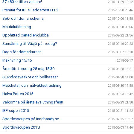
37 480 kr till en vinnare!
2015-11-29 19:12
Premiär för IBFs Faddertest i P02
2015-10-30 20:46
Sek- och domarschema
2015-10-06 18:58
Matrialutlämning
2015-09-28 09:06
Upphittad Canadienklubba
2015-09-22 21:36
Samåkning till Växjö på fredag?
2015-09-16 20:23
Dags för domarkurser!
2015-09-07 19:10
Inskrivning 15/16
2015-08-17
Årsmöte torsdag 28 maj 18.30
2015-04-28 14:21
Sjukvårdsväskor och bollkassar
2015-04-28 14:00
Matchställ och målvaktsutrustning
2015-03-30 17:58
Halva Potten 2015
2015-03-23 15:42
Välkomna på årets avslutningsfest!
2015-02-23 21:38
IBF-cupen 2015
2015-02-21 11:22
Sportlovscupen på innebandy.se
2015-02-15 10:57
Sportlovscupen 2015!
2015-02-03 17:46