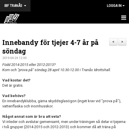
IBF TRANÅS
LOGGA IN
HEM
Innebandy för tjejer 4-7 år på
FÖRENINGEN
<
>
söndag
VÅRA LAG
2019-04-24 12:00
Född 2014-2015 eller 2012-2013?
TRÄNINGSTIDER
Kom och "prova på" söndag 28 april 10.30-12.00 i Tranås Idrottshall.
KALENDER
Vad kostar det?
Det är gratis.
MATCHER
Vad behövs?
En innebandyklubba, gärna skyddsglasögon (inget krav vid "prova på"),
BILDGALLERI
vattenflaska och inomhusskor.
DOKUMENT
Något annat som är bra att veta?
Vi inleder och avslutar gemensamt, men under träningen så delar vi tjejerna
i två grupper (2014-2015 och 2012-2013) och kommer då att träna på
HALVA POTTEN