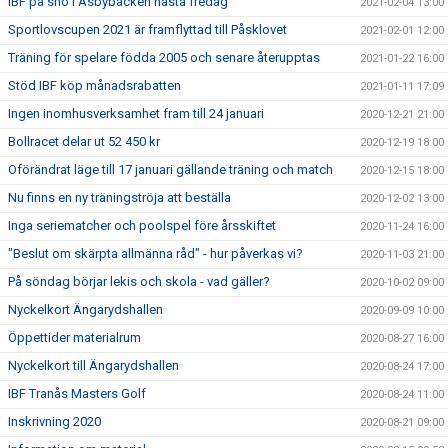
IBF på snö i Asbybacken nästa fredag
2021-02-04 13:00
Sportlovscupen 2021 är framflyttad till Påsklovet
2021-02-01 12:00
Träning för spelare födda 2005 och senare återupptas
2021-01-22 16:00
Stöd IBF köp månadsrabatten
2021-01-11 17:09
Ingen inomhusverksamhet fram till 24 januari
2020-12-21 21:00
Bollracet delar ut 52 450 kr
2020-12-19 18:00
Oförändrat läge till 17 januari gällande träning och match
2020-12-15 18:00
Nu finns en ny träningströja att beställa
2020-12-02 13:00
Inga seriematcher och poolspel före årsskiftet
2020-11-24 16:00
"Beslut om skärpta allmänna råd" - hur påverkas vi?
2020-11-03 21:00
På söndag börjar lekis och skola - vad gäller?
2020-10-02 09:00
Nyckelkort Ängarydshallen
2020-09-09 10:00
Öppettider materialrum
2020-08-27 16:00
Nyckelkort till Ängarydshallen
2020-08-24 17:00
IBF Tranås Masters Golf
2020-08-24 11:00
Inskrivning 2020
2020-08-21 09:00