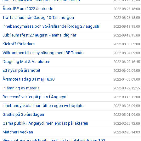
2022-08-29 12:00
Årets IBF:are 2022 är utsedd
2022-08-28 18:00
Träffa Linus från Oxdog 10-12 i morgon
2022-08-26 18:00
Innebandymässa och 35-årsfirande lördag 27 augusti
2022-08-19 15:00
Jubileumsfest 27 augusti - anmäl dig här
2022-08-12 15:00
Kickoff för ledare
2022-08-08 09:00
Välkommen till en ny säsong med IBF Tranås
2022-08-04 09:00
Dragning Mat & Varulotteri
2022-06-09 16:45
Ett nyval på årsmötet
2022-06-02 09:00
Årsmöte tisdag 31 maj 18.30
2022-04-30 09:00
Inlämning av material
2022-03-22 12:55
Reservmålvakter på plats i Ängaryd
2022-03-18 11:00
Innebandyskolan har fått en egen webbplats
2022-03-03 09:00
Grattis på 35-årsdagen
2022-03-01 09:00
Gärna publik i Ängaryd, men endast på läktaren
2022-02-25 12:00
Matcher i veckan
2022-02-23 14:03
Vinn mat, varor och kontanter till ett samlat värde om 190