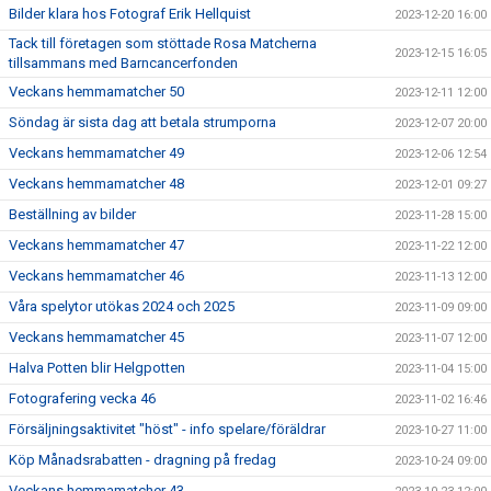
Bilder klara hos Fotograf Erik Hellquist
2023-12-20 16:00
Tack till företagen som stöttade Rosa Matcherna
2023-12-15 16:05
tillsammans med Barncancerfonden
Veckans hemmamatcher 50
2023-12-11 12:00
Söndag är sista dag att betala strumporna
2023-12-07 20:00
Veckans hemmamatcher 49
2023-12-06 12:54
Veckans hemmamatcher 48
2023-12-01 09:27
Beställning av bilder
2023-11-28 15:00
Veckans hemmamatcher 47
2023-11-22 12:00
Veckans hemmamatcher 46
2023-11-13 12:00
Våra spelytor utökas 2024 och 2025
2023-11-09 09:00
Veckans hemmamatcher 45
2023-11-07 12:00
Halva Potten blir Helgpotten
2023-11-04 15:00
Fotografering vecka 46
2023-11-02 16:46
Försäljningsaktivitet "höst" - info spelare/föräldrar
2023-10-27 11:00
Köp Månadsrabatten - dragning på fredag
2023-10-24 09:00
Veckans hemmamatcher 43