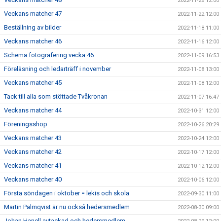
2022-11-28 12:00
Veckans matcher 47
2022-11-22 12:00
Beställning av bilder
2022-11-18 11:00
Veckans matcher 46
2022-11-16 12:00
Schema fotografering vecka 46
2022-11-09 16:53
Föreläsning och ledarträff i november
2022-11-08 13:00
Veckans matcher 45
2022-11-08 12:00
Tack till alla som stöttade Tvåkronan
2022-11-07 16:47
Veckans matcher 44
2022-10-31 12:00
Föreningsshop
2022-10-26 20:29
Veckans matcher 43
2022-10-24 12:00
Veckans matcher 42
2022-10-17 12:00
Veckans matcher 41
2022-10-12 12:00
Veckans matcher 40
2022-10-06 12:00
Första söndagen i oktober = lekis och skola
2022-09-30 11:00
Martin Palmqvist är nu också hedersmedlem
2022-08-30 09:00
Johan Hanell avtackad och hedersmedlem