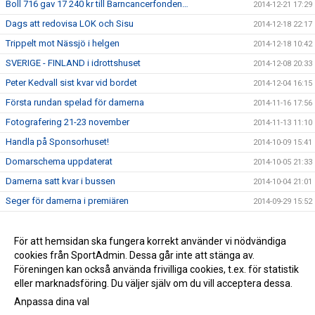
Boll 716 gav 17 240 kr till Barncancerfonden…
2014-12-21 17:29
Dags att redovisa LOK och Sisu
2014-12-18 22:17
Trippelt mot Nässjö i helgen
2014-12-18 10:42
SVERIGE - FINLAND i idrottshuset
2014-12-08 20:33
Peter Kedvall sist kvar vid bordet
2014-12-04 16:15
Första rundan spelad för damerna
2014-11-16 17:56
Fotografering 21-23 november
2014-11-13 11:10
Handla på Sponsorhuset!
2014-10-09 15:41
Domarschema uppdaterat
2014-10-05 21:33
Damerna satt kvar i bussen
2014-10-04 21:01
Seger för damerna i premiären
2014-09-29 15:52
Seger mot Linköping
2014-09-23 13:56
Förlust mot Fjädern
För att hemsidan ska fungera korrekt använder vi nödvändiga
2014-09-11 12:57
cookies från SportAdmin. Dessa går inte att stänga av.
Utlämning av material
2014-08-20 12:41
Föreningen kan också använda frivilliga cookies, t.ex. för statistik
eller marknadsföring. Du väljer själv om du vill acceptera dessa.
Anpassa dina val