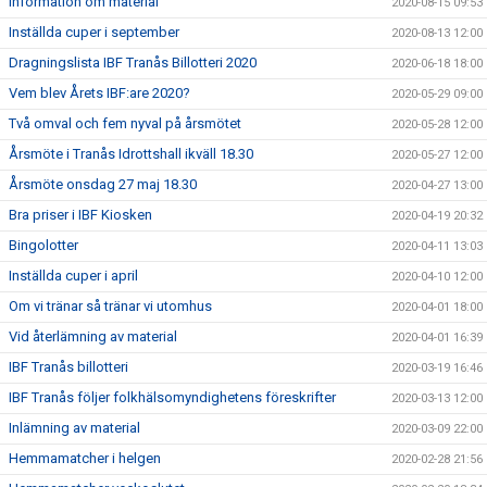
Information om material
2020-08-15 09:53
Inställda cuper i september
2020-08-13 12:00
Dragningslista IBF Tranås Billotteri 2020
2020-06-18 18:00
Vem blev Årets IBF:are 2020?
2020-05-29 09:00
Två omval och fem nyval på årsmötet
2020-05-28 12:00
Årsmöte i Tranås Idrottshall ikväll 18.30
2020-05-27 12:00
Årsmöte onsdag 27 maj 18.30
2020-04-27 13:00
Bra priser i IBF Kiosken
2020-04-19 20:32
Bingolotter
2020-04-11 13:03
Inställda cuper i april
2020-04-10 12:00
Om vi tränar så tränar vi utomhus
2020-04-01 18:00
Vid återlämning av material
2020-04-01 16:39
IBF Tranås billotteri
2020-03-19 16:46
IBF Tranås följer folkhälsomyndighetens föreskrifter
2020-03-13 12:00
Inlämning av material
2020-03-09 22:00
Hemmamatcher i helgen
2020-02-28 21:56