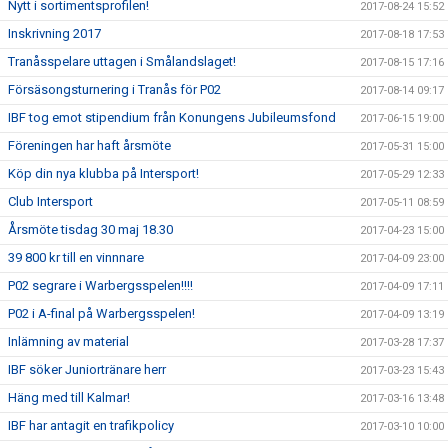
Nytt i sortimentsprofilen!
2017-08-24 15:52
Inskrivning 2017
2017-08-18 17:53
Tranåsspelare uttagen i Smålandslaget!
2017-08-15 17:16
Försäsongsturnering i Tranås för P02
2017-08-14 09:17
IBF tog emot stipendium från Konungens Jubileumsfond
2017-06-15 19:00
Föreningen har haft årsmöte
2017-05-31 15:00
Köp din nya klubba på Intersport!
2017-05-29 12:33
Club Intersport
2017-05-11 08:59
Årsmöte tisdag 30 maj 18.30
2017-04-23 15:00
39 800 kr till en vinnnare
2017-04-09 23:00
P02 segrare i Warbergsspelen!!!!
2017-04-09 17:11
P02 i A-final på Warbergsspelen!
2017-04-09 13:19
Inlämning av material
2017-03-28 17:37
IBF söker Juniortränare herr
2017-03-23 15:43
Häng med till Kalmar!
2017-03-16 13:48
IBF har antagit en trafikpolicy
2017-03-10 10:00