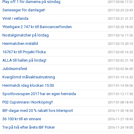
Play off 1 för damerna på söndag
2017-03-06 17:21
Serieseger för damlaget!
2017-02-23 23:49
Vinst i vetlanda
2017-02-21 21:27
Ytterligare 2 747 kr till Barncancerfonden
2017-02-20 18:00
Nostalgimatcher på lördag
2017-02-16 17:26
Herrmatchen inställd
2017-02-10 20:10
16767 kr till Projekt Flicka
2017-02-05 16:25
ALLA till hallen på lördag!
2017-02-02 21:18
Jubileumsfest
2017-02-02 06:00
Kvarglömd målvaktsutrustning
2017-01-19 16:32
Herrmatch idag klockan 15:00
2017-01-14 09:36
Sportlovscupen 2017 har en egen hemsida
2017-01-12 17:30
P02 Cupvinnare i Norrköping!!
2017-01-08 18:49
IBF-dagar med 20 % rabatt hos Intersport
2016-11-30 18:30
36 100 kr till en vinnare
2016-11-27 18:45
Tre på två efter årets IBF Poker
2016-11-24 18:00