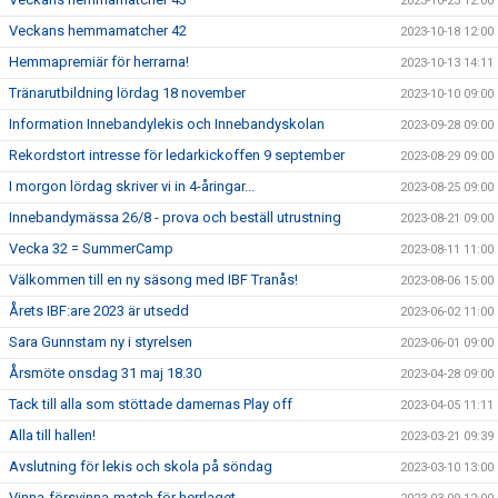
2023-10-23 12:00
Veckans hemmamatcher 42
2023-10-18 12:00
Hemmapremiär för herrarna!
2023-10-13 14:11
Tränarutbildning lördag 18 november
2023-10-10 09:00
Information Innebandylekis och Innebandyskolan
2023-09-28 09:00
Rekordstort intresse för ledarkickoffen 9 september
2023-08-29 09:00
I morgon lördag skriver vi in 4-åringar...
2023-08-25 09:00
Innebandymässa 26/8 - prova och beställ utrustning
2023-08-21 09:00
Vecka 32 = SummerCamp
2023-08-11 11:00
Välkommen till en ny säsong med IBF Tranås!
2023-08-06 15:00
Årets IBF:are 2023 är utsedd
2023-06-02 11:00
Sara Gunnstam ny i styrelsen
2023-06-01 09:00
Årsmöte onsdag 31 maj 18.30
2023-04-28 09:00
Tack till alla som stöttade damernas Play off
2023-04-05 11:11
Alla till hallen!
2023-03-21 09:39
Avslutning för lekis och skola på söndag
2023-03-10 13:00
Vinna-försvinna-match för herrlaget