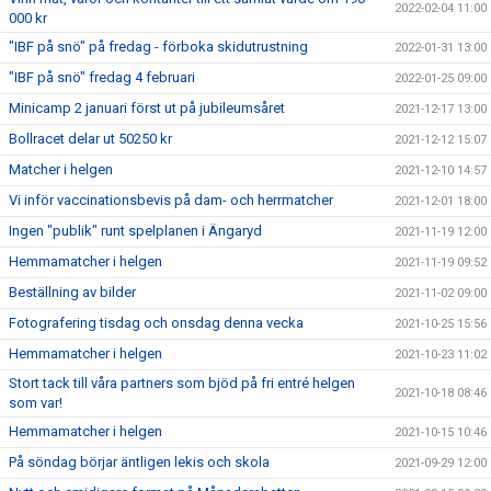
2022-02-04 11:00
000 kr
"IBF på snö" på fredag - förboka skidutrustning
2022-01-31 13:00
"IBF på snö" fredag 4 februari
2022-01-25 09:00
Minicamp 2 januari först ut på jubileumsåret
2021-12-17 13:00
Bollracet delar ut 50250 kr
2021-12-12 15:07
Matcher i helgen
2021-12-10 14:57
Vi inför vaccinationsbevis på dam- och herrmatcher
2021-12-01 18:00
Ingen "publik" runt spelplanen i Ängaryd
2021-11-19 12:00
Hemmamatcher i helgen
2021-11-19 09:52
Beställning av bilder
2021-11-02 09:00
Fotografering tisdag och onsdag denna vecka
2021-10-25 15:56
Hemmamatcher i helgen
2021-10-23 11:02
Stort tack till våra partners som bjöd på fri entré helgen
2021-10-18 08:46
som var!
Hemmamatcher i helgen
2021-10-15 10:46
På söndag börjar äntligen lekis och skola
2021-09-29 12:00