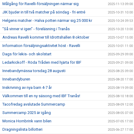
Målgång för Ravelli-försäljningen närmar sig
2025-11-13 09:00
JIK bjuder in till två matcher på söndag - fri entré
2025-10-31 10:00
Helgens matcher - Halva potten närmar sig 25 000 kr
2025-10-24 09:53
"Så vinner vi igen" - föreläsning i Tranås
2025-10-20 13:00
Andreas Ravelli kommer till Idrottshallen 8 oktober
2025-10-07 15:00
Information försäljningsaktivitet höst - Ravelli
2025-10-01 11:00
Dags för lekis- och skolstart
2025-09-29 09:00
Ledarkickoff - Röda Tråden med hjärta för IBF
2025-09-21 09:00
Innebandymässa torsdag 28 augusti
2025-08-25 09:00
Innebandyburen
2025-08-20 17:00
Inskrivning av nya barn 4-7 år
2025-08-19 09:00
Välkommen till en ny säsong med IBF Tranås!
2025-08-10 18:00
Tacofredag avslutade Summercamp
2025-08-09 12:00
Summercamp 2025 är igång
2025-08-05 07:00
Monica Hornbrink vann bilen
2025-07-05 17:00
Dragningslista billotteri
2025-06-27 17:00