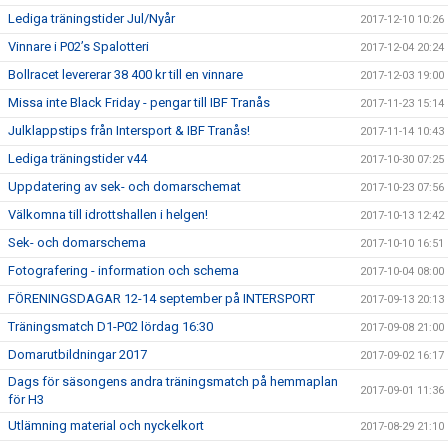
Lediga träningstider Jul/Nyår
2017-12-10 10:26
Vinnare i P02’s Spalotteri
2017-12-04 20:24
Bollracet levererar 38 400 kr till en vinnare
2017-12-03 19:00
Missa inte Black Friday - pengar till IBF Tranås
2017-11-23 15:14
Julklappstips från Intersport & IBF Tranås!
2017-11-14 10:43
Lediga träningstider v44
2017-10-30 07:25
Uppdatering av sek- och domarschemat
2017-10-23 07:56
Välkomna till idrottshallen i helgen!
2017-10-13 12:42
Sek- och domarschema
2017-10-10 16:51
Fotografering - information och schema
2017-10-04 08:00
FÖRENINGSDAGAR 12-14 september på INTERSPORT
2017-09-13 20:13
Träningsmatch D1-P02 lördag 16:30
2017-09-08 21:00
Domarutbildningar 2017
2017-09-02 16:17
Dags för säsongens andra träningsmatch på hemmaplan
2017-09-01 11:36
för H3
Utlämning material och nyckelkort
2017-08-29 21:10