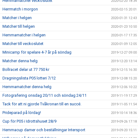
Hemmamatcher veckoslutet
2020-02-20 18:34
Herrmatch i morgon
2020-02-15 20:01
Matcher i helgen
2020-01-31 12:43
Matcher till helgen
2020-01-23 10:50
Hemmamatcher i helgen
2020-01-17 17:35
Matcher till veckoslutet
2020-01-09 12:05
Minicamp för spelare 4-7 år på söndag
2019-12-27 09:00
Matcher denna helg
2019-12-20 13:14
Bollracet delar ut 77 750 kr
2019-12-15 16:30
Dragningslista P05 lotteri 7/12
2019-12-08 15:20
Hemmamatcher denna helg
2019-12-06 10:22
Fotografering onsdag 20/11 och söndag 24/11
2019-11-19 17:29
Tack för att ni gjorde Tvåkronan till en succé.
2019-11-05 11:54
Prideparad på lördag!
2019-10-14 18:36
Cup för P05 i Idrottshuset 28/9
2019-09-26 17:18
Hemmacup damer och beställningar Intersport
2019-09-20 15:11