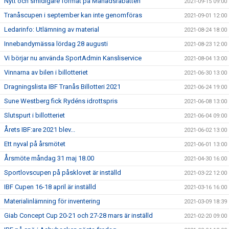
Nytt och smidigare format på Månadsrabatten
2021-09-15 09:00
Tranåscupen i september kan inte genomföras
2021-09-01 12:00
Ledarinfo: Utlämning av material
2021-08-24 18:00
Innebandymässa lördag 28 augusti
2021-08-23 12:00
Vi börjar nu använda SportAdmin Kansliservice
2021-08-04 13:00
Vinnarna av bilen i billotteriet
2021-06-30 13:00
Dragningslista IBF Tranås Billotteri 2021
2021-06-24 19:00
Sune Westberg fick Rydéns idrottspris
2021-06-08 13:00
Slutspurt i billotteriet
2021-06-04 09:00
Årets IBF:are 2021 blev...
2021-06-02 13:00
Ett nyval på årsmötet
2021-06-01 13:00
Årsmöte måndag 31 maj 18.00
2021-04-30 16:00
Sportlovscupen på påsklovet är inställd
2021-03-22 12:00
IBF Cupen 16-18 april är inställd
2021-03-16 16:00
Materialinlämning för inventering
2021-03-09 18:39
Giab Concept Cup 20-21 och 27-28 mars är inställd
2021-02-20 09:00