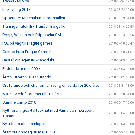
Tranås - Mjölby
2018-08-24 09:10
Inskrivning 2018
2018-08-22 12:00
Öppettider Materialrum Idrottshallen
2018-08-19 14:00
Träningsmatch IBF Tranås - Bergs IK
2018-08-16 20:58
Ronja, William och Filip spelar SM!
2018-08-13 19:56
P02 på väg till Prague games
2018-07-10 08:47
Genrep inför Prague Games!
2018-06-28 21:57
Beställ din egen IBF-handduk!
2018-06-09 10:52
Paddlade hem 4 000 kr
2018-06-03 19:00
Årets IBF:are 2018 är utsedd
2018-06-01 09:00
Ordförande och ekonomiansvarig omvalda för 20:e året
2018-05-31 13:00
Malin Ewerlöf kommer till Tranås!
2018-05-20 14:00
Summercamp 2018
2018-05-17 16:00
Nytt föreningsavtal tecknat med Puma och Intersport
2018-05-04 13:00
Tranås
Ny tränarstab i damlaget
2018-05-03 13:00
Årsmöte onsdag 30 maj 18.30
2018-04-27 13:00