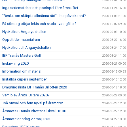
2020-12-02 13:00
Inga seriematcher och poolspel före årsskiftet
2020-11-24 16:00
"Beslut om skärpta allmänna råd" - hur påverkas vi?
2020-11-03 21:00
På söndag börjar lekis och skola - vad gäller?
2020-10-02 09:00
Nyckelkort Ängarydshallen
2020-09-09 10:00
Öppettider materialrum
2020-08-27 16:00
Nyckelkort till Ängarydshallen
2020-08-24 17:00
IBF Tranås Masters Golf
2020-08-24 11:00
Inskrivning 2020
2020-08-21 09:00
Information om material
2020-08-15 09:53
Inställda cuper i september
2020-08-13 12:00
Dragningslista IBF Tranås Billotteri 2020
2020-06-18 18:00
Vem blev Årets IBF:are 2020?
2020-05-29 09:00
Två omval och fem nyval på årsmötet
2020-05-28 12:00
Årsmöte i Tranås Idrottshall ikväll 18.30
2020-05-27 12:00
Årsmöte onsdag 27 maj 18.30
2020-04-27 13:00
Bra priser i IBF Kiosken