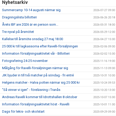
Nyhetsarkiv
Summercamp 10-14 augusti närmar sig
2026-07-27 09:00
Dragningslista billotteri
2026-06-26 20:18
Årets IBF:are 2026 är en person som...
2026-05-31 18:00
Tre nyval på årsmötet
2026-05-29 12:00
Kallelse till årsmöte onsdag 27 maj 18.00
2026-04-27 15:00
25 000 kr till lagkassorna efter Ravelli-försäljningen
2026-02-06 09:00
Information försäljningsaktivitet vår - Billotteri
2026-02-02 15:00
Fotografering 24-25 november
2025-11-16 19:00
Målgång för Ravelli-försäljningen närmar sig
2025-11-13 09:00
JIK bjuder in till två matcher på söndag - fri entré
2025-10-31 10:00
Helgens matcher - Halva potten närmar sig 25 000 kr
2025-10-24 09:53
"Så vinner vi igen" - föreläsning i Tranås
2025-10-20 13:00
Andreas Ravelli kommer till Idrottshallen 8 oktober
2025-10-07 15:00
Information försäljningsaktivitet höst - Ravelli
2025-10-01 11:00
Dags för lekis- och skolstart
2025-09-29 09:00