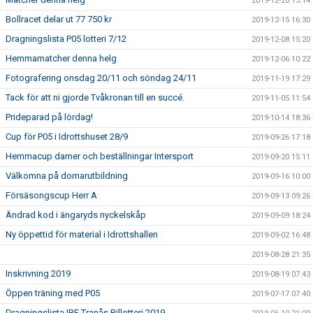
2019-12-20 13:14
Bollracet delar ut 77 750 kr
2019-12-15 16:30
Dragningslista P05 lotteri 7/12
2019-12-08 15:20
Hemmamatcher denna helg
2019-12-06 10:22
Fotografering onsdag 20/11 och söndag 24/11
2019-11-19 17:29
Tack för att ni gjorde Tvåkronan till en succé.
2019-11-05 11:54
Prideparad på lördag!
2019-10-14 18:36
Cup för P05 i Idrottshuset 28/9
2019-09-26 17:18
Hemmacup damer och beställningar Intersport
2019-09-20 15:11
Välkomna på domarutbildning
2019-09-16 10:00
Försäsongscup Herr A
2019-09-13 09:26
Ändrad kod i ängaryds nyckelskåp
2019-09-09 18:24
Ny öppettid för material i Idrottshallen
2019-09-02 16:48
2019-08-28 21:35
Inskrivning 2019
2019-08-19 07:43
Öppen träning med P05
2019-07-17 07:40
Dragningslista IBF Tranås Billotteri 2019