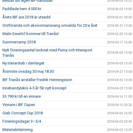
Beställ din egen IBF-handduk!
2018-06-09 10:52
Paddlade hem 4 000 kr
2018-06-03 19:00
Årets IBF:are 2018 är utsedd
2018-06-01 09:00
Ordförande och ekonomiansvarig omvalda för 20:e året
2018-05-31 13:00
Malin Ewerlöf kommer till Tranås!
2018-05-20 14:00
Summercamp 2018
2018-05-17 16:00
Nytt föreningsavtal tecknat med Puma och Intersport
2018-05-04 13:00
Tranås
Ny tränarstab i damlaget
2018-05-03 13:00
Årsmöte onsdag 30 maj 18.30
2018-04-27 13:00
IBF Tranås anställer Fredrik Henningsson
2018-04-25 13:00
Innebandylekis 4-5 år får nytt koncept
2018-04-23 19:00
33 790 kr till en vinnare
2018-04-16 11:00
Vinnare i IBF Cupen
2018-04-15 20:26
Giab Concept Cup 2018
2018-04-06 16:05
Föreningsdagar 3–5/4
2018-04-03 20:40
Materialinlämning
2018-04-02 13:29