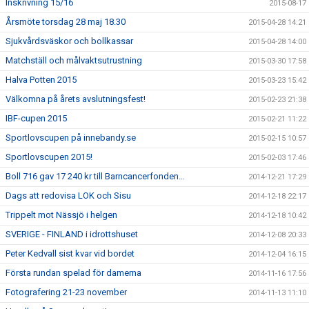
Inskrivning 15/16
2015-08-17
Årsmöte torsdag 28 maj 18.30
2015-04-28 14:21
Sjukvårdsväskor och bollkassar
2015-04-28 14:00
Matchställ och målvaktsutrustning
2015-03-30 17:58
Halva Potten 2015
2015-03-23 15:42
Välkomna på årets avslutningsfest!
2015-02-23 21:38
IBF-cupen 2015
2015-02-21 11:22
Sportlovscupen på innebandy.se
2015-02-15 10:57
Sportlovscupen 2015!
2015-02-03 17:46
Boll 716 gav 17 240 kr till Barncancerfonden…
2014-12-21 17:29
Dags att redovisa LOK och Sisu
2014-12-18 22:17
Trippelt mot Nässjö i helgen
2014-12-18 10:42
SVERIGE - FINLAND i idrottshuset
2014-12-08 20:33
Peter Kedvall sist kvar vid bordet
2014-12-04 16:15
Första rundan spelad för damerna
2014-11-16 17:56
Fotografering 21-23 november
2014-11-13 11:10