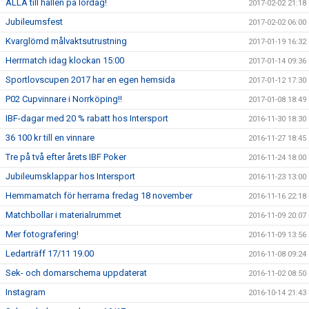
ALLA till hallen på lördag!
2017-02-02 21:18
Jubileumsfest
2017-02-02 06:00
Kvarglömd målvaktsutrustning
2017-01-19 16:32
Herrmatch idag klockan 15:00
2017-01-14 09:36
Sportlovscupen 2017 har en egen hemsida
2017-01-12 17:30
P02 Cupvinnare i Norrköping!!
2017-01-08 18:49
IBF-dagar med 20 % rabatt hos Intersport
2016-11-30 18:30
36 100 kr till en vinnare
2016-11-27 18:45
Tre på två efter årets IBF Poker
2016-11-24 18:00
Jubileumsklappar hos Intersport
2016-11-23 13:00
Hemmamatch för herrarna fredag 18 november
2016-11-16 22:18
Matchbollar i materialrummet
2016-11-09 20:07
Mer fotografering!
2016-11-09 13:56
Ledarträff 17/11 19.00
2016-11-08 09:24
Sek- och domarschema uppdaterat
2016-11-02 08:50
Instagram
2016-10-14 21:43