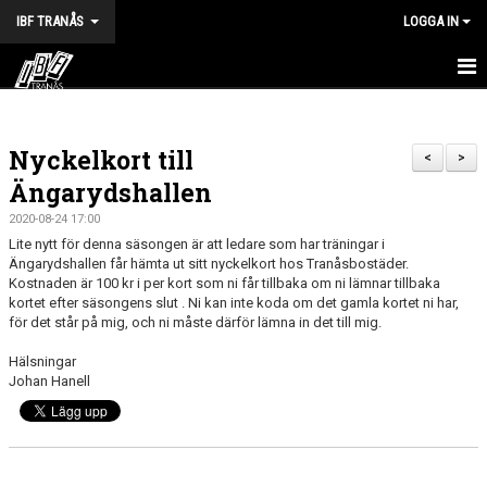
IBF TRANÅS
LOGGA IN
HEM
Nyckelkort till
FÖRENINGEN
<
>
Ängarydshallen
VÅRA LAG
2020-08-24 17:00
Lite nytt för denna säsongen är att ledare som har träningar i
TRÄNINGSTIDER
Ängarydshallen får hämta ut sitt nyckelkort hos Tranåsbostäder.
Kostnaden är 100 kr i per kort som ni får tillbaka om ni lämnar tillbaka
KALENDER
kortet efter säsongens slut . Ni kan inte koda om det gamla kortet ni har,
för det står på mig, och ni måste därför lämna in det till mig.
MATCHER
Hälsningar
Johan Hanell
BILDGALLERI
DOKUMENT
HALVA POTTEN