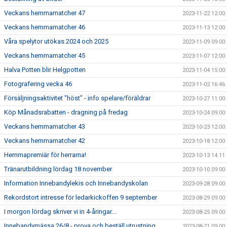
Veckans hemmamatcher 47
2023-11-22 12:00
Veckans hemmamatcher 46
2023-11-13 12:00
Våra spelytor utökas 2024 och 2025
2023-11-09 09:00
Veckans hemmamatcher 45
2023-11-07 12:00
Halva Potten blir Helgpotten
2023-11-04 15:00
Fotografering vecka 46
2023-11-02 16:46
Försäljningsaktivitet "höst" - info spelare/föräldrar
2023-10-27 11:00
Köp Månadsrabatten - dragning på fredag
2023-10-24 09:00
Veckans hemmamatcher 43
2023-10-23 12:00
Veckans hemmamatcher 42
2023-10-18 12:00
Hemmapremiär för herrarna!
2023-10-13 14:11
Tränarutbildning lördag 18 november
2023-10-10 09:00
Information Innebandylekis och Innebandyskolan
2023-09-28 09:00
Rekordstort intresse för ledarkickoffen 9 september
2023-08-29 09:00
I morgon lördag skriver vi in 4-åringar...
2023-08-25 09:00
Innebandymässa 26/8 - prova och beställ utrustning
2023-08-21 09:00