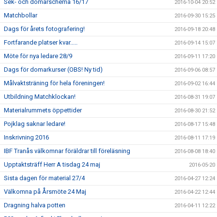
Sek- och domarschema 16/17
2016-10-04 20:52
Matchbollar
2016-09-30 15:25
Dags för årets fotografering!
2016-09-18 20:48
Fortfarande platser kvar.....
2016-09-14 15:07
Möte för nya ledare 28/9
2016-09-11 17:20
Dags för domarkurser (OBS! Ny tid)
2016-09-06 08:57
Målvaktsträning för hela föreningen!
2016-09-02 16:44
Utbildning Matchklockan!
2016-08-31 19:07
Materialrummets öppettider
2016-08-30 21:52
Pojklag saknar ledare!
2016-08-17 15:48
Inskrivning 2016
2016-08-11 17:19
IBF Tranås välkomnar föräldrar till föreläsning
2016-08-08 18:40
Upptaktsträff Herr A tisdag 24 maj
2016-05-20
Sista dagen för material 27/4
2016-04-27 12:24
Välkomna på Årsmöte 24 Maj
2016-04-22 12:44
Dragning halva potten
2016-04-11 12:22