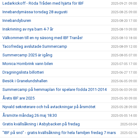
Ledarkickoff - Röda Tråden med hjärta för IBF
2025-09-21 09:00
Innebandymässa torsdag 28 augusti
2025-08-25 09:00
Innebandyburen
2025-08-20 17:00
Inskrivning av nya barn 4-7 år
2025-08-19 09:00
Välkommen till en ny säsong med IBF Tranås!
2025-08-10 18:00
Tacofredag avslutade Summercamp
2025-08-09 12:00
Summercamp 2025 är igång
2025-08-05 07:00
Monica Hornbrink vann bilen
2025-07-05 17:00
Dragningslista billotteri
2025-06-27 17:00
Besök i Granelundshallen
2025-06-05 09:00
Summercamp på hemmaplan för spelare födda 2011-2014
2025-06-03 09:00
Årets IBF:are 2025
2025-05-30 09:00
Nyvald sekreterare och två avtackningar på årsmötet
2025-05-28 09:00
Årsmöte måndag 26 maj 18.30
2025-05-05 14:00
Gratis kvällsåkning i Asbybacken på fredag
2025-03-04
"IBF på snö" - gratis kvällsåkning för hela familjen fredag 7 mars
2025-02-16