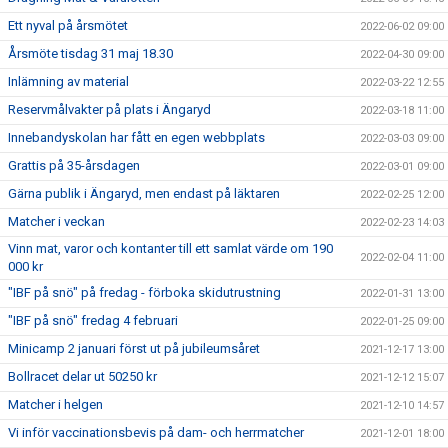
Ett nyval på årsmötet
2022-06-02 09:00
Årsmöte tisdag 31 maj 18.30
2022-04-30 09:00
Inlämning av material
2022-03-22 12:55
Reservmålvakter på plats i Ängaryd
2022-03-18 11:00
Innebandyskolan har fått en egen webbplats
2022-03-03 09:00
Grattis på 35-årsdagen
2022-03-01 09:00
Gärna publik i Ängaryd, men endast på läktaren
2022-02-25 12:00
Matcher i veckan
2022-02-23 14:03
Vinn mat, varor och kontanter till ett samlat värde om 190
2022-02-04 11:00
000 kr
"IBF på snö" på fredag - förboka skidutrustning
2022-01-31 13:00
"IBF på snö" fredag 4 februari
2022-01-25 09:00
Minicamp 2 januari först ut på jubileumsåret
2021-12-17 13:00
Bollracet delar ut 50250 kr
2021-12-12 15:07
Matcher i helgen
2021-12-10 14:57
Vi inför vaccinationsbevis på dam- och herrmatcher
2021-12-01 18:00