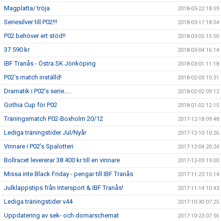
Magplatta/ tröja
2018-03-22 18:59
Seriesilver till P02!!!
2018-03-17 18:54
P02 behöver ert stöd!!
2018-03-05 15:50
37 590 kr
2018-03-04 16:14
IBF Tranås - Östra SK Jönköping
2018-03-01 11:18
P02’s match inställd!
2018-02-03 10:31
Dramatik i P02’s serie.....
2018-02-02 09:12
Gothia Cup för P02
2018-01-02 12:15
Träningsmatch P02-Boxholm 20/12
2017-12-18 09:48
Lediga träningstider Jul/Nyår
2017-12-10 10:26
Vinnare i P02’s Spalotteri
2017-12-04 20:24
Bollracet levererar 38 400 kr till en vinnare
2017-12-03 19:00
Missa inte Black Friday - pengar till IBF Tranås
2017-11-23 15:14
Julklappstips från Intersport & IBF Tranås!
2017-11-14 10:43
Lediga träningstider v44
2017-10-30 07:25
Uppdatering av sek- och domarschemat
2017-10-23 07:56