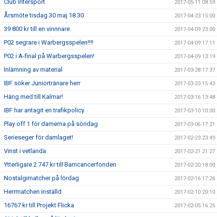
Club Intersport
2017-05-11 08:59
Årsmöte tisdag 30 maj 18.30
2017-04-23 15:00
39 800 kr till en vinnnare
2017-04-09 23:00
P02 segrare i Warbergsspelen!!!!
2017-04-09 17:11
P02 i A-final på Warbergsspelen!
2017-04-09 13:19
Inlämning av material
2017-03-28 17:37
IBF söker Juniortränare herr
2017-03-23 15:43
Häng med till Kalmar!
2017-03-16 13:48
IBF har antagit en trafikpolicy
2017-03-10 10:00
Play off 1 för damerna på söndag
2017-03-06 17:21
Serieseger för damlaget!
2017-02-23 23:49
Vinst i vetlanda
2017-02-21 21:27
Ytterligare 2 747 kr till Barncancerfonden
2017-02-20 18:00
Nostalgimatcher på lördag
2017-02-16 17:26
Herrmatchen inställd
2017-02-10 20:10
16767 kr till Projekt Flicka
2017-02-05 16:25