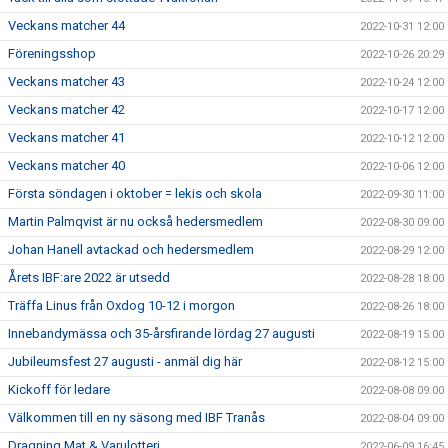
Veckans matcher 44
2022-10-31 12:00
Föreningsshop
2022-10-26 20:29
Veckans matcher 43
2022-10-24 12:00
Veckans matcher 42
2022-10-17 12:00
Veckans matcher 41
2022-10-12 12:00
Veckans matcher 40
2022-10-06 12:00
Första söndagen i oktober = lekis och skola
2022-09-30 11:00
Martin Palmqvist är nu också hedersmedlem
2022-08-30 09:00
Johan Hanell avtackad och hedersmedlem
2022-08-29 12:00
Årets IBF:are 2022 är utsedd
2022-08-28 18:00
Träffa Linus från Oxdog 10-12 i morgon
2022-08-26 18:00
Innebandymässa och 35-årsfirande lördag 27 augusti
2022-08-19 15:00
Jubileumsfest 27 augusti - anmäl dig här
2022-08-12 15:00
Kickoff för ledare
2022-08-08 09:00
Välkommen till en ny säsong med IBF Tranås
2022-08-04 09:00
Dragning Mat & Varulotteri
2022-06-09 16:45