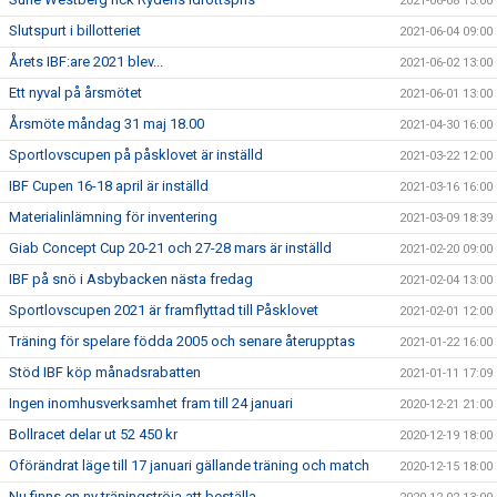
2021-06-08 13:00
Slutspurt i billotteriet
2021-06-04 09:00
Årets IBF:are 2021 blev...
2021-06-02 13:00
Ett nyval på årsmötet
2021-06-01 13:00
Årsmöte måndag 31 maj 18.00
2021-04-30 16:00
Sportlovscupen på påsklovet är inställd
2021-03-22 12:00
IBF Cupen 16-18 april är inställd
2021-03-16 16:00
Materialinlämning för inventering
2021-03-09 18:39
Giab Concept Cup 20-21 och 27-28 mars är inställd
2021-02-20 09:00
IBF på snö i Asbybacken nästa fredag
2021-02-04 13:00
Sportlovscupen 2021 är framflyttad till Påsklovet
2021-02-01 12:00
Träning för spelare födda 2005 och senare återupptas
2021-01-22 16:00
Stöd IBF köp månadsrabatten
2021-01-11 17:09
Ingen inomhusverksamhet fram till 24 januari
2020-12-21 21:00
Bollracet delar ut 52 450 kr
2020-12-19 18:00
Oförändrat läge till 17 januari gällande träning och match
2020-12-15 18:00
Nu finns en ny träningströja att beställa