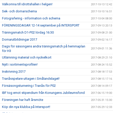
Välkomna till idrottshallen i helgen!
2017-10-13 12:42
Sek- och domarschema
2017-10-10 16:51
Fotografering - information och schema
2017-10-04 08:00
FÖRENINGSDAGAR 12-14 september på INTERSPORT
2017-09-13 20:13
Träningsmatch D1-P02 lördag 16:30
2017-09-08 21:00
Domarutbildningar 2017
2017-09-02 16:17
Dags för säsongens andra träningsmatch på hemmaplan
2017-09-01 11:36
för H3
Utlämning material och nyckelkort
2017-08-29 21:10
Nytt i sortimentsprofilen!
2017-08-24 15:52
Inskrivning 2017
2017-08-18 17:53
Tranåsspelare uttagen i Smålandslaget!
2017-08-15 17:16
Försäsongsturnering i Tranås för P02
2017-08-14 09:17
IBF tog emot stipendium från Konungens Jubileumsfond
2017-06-15 19:00
Föreningen har haft årsmöte
2017-05-31 15:00
Köp din nya klubba på Intersport!
2017-05-29 12:33