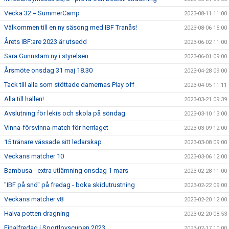
Vecka 32 = SummerCamp
2023-08-11 11:00
Välkommen till en ny säsong med IBF Tranås!
2023-08-06 15:00
Årets IBF:are 2023 är utsedd
2023-06-02 11:00
Sara Gunnstam ny i styrelsen
2023-06-01 09:00
Årsmöte onsdag 31 maj 18.30
2023-04-28 09:00
Tack till alla som stöttade damernas Play off
2023-04-05 11:11
Alla till hallen!
2023-03-21 09:39
Avslutning för lekis och skola på söndag
2023-03-10 13:00
Vinna-försvinna-match för herrlaget
2023-03-09 12:00
15 tränare vässade sitt ledarskap
2023-03-08 09:00
Veckans matcher 10
2023-03-06 12:00
Bambusa - extra utlämning onsdag 1 mars
2023-02-28 11:00
"IBF på snö" på fredag - boka skidutrustning
2023-02-22 09:00
Veckans matcher v8
2023-02-20 12:00
Halva potten dragning
2023-02-20 08:53
Finalfredag i Sportlovscupen 2023
2023-02-17 10:00