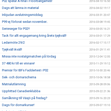
P02 spelar A-final i Floorballgames!
2016-04-10 16:50
Dags att lämna in material
2016-04-02 19:17
Inbjudan avslutningsmiddag
2016-03-31 20:47
P99 ej förlorat sedan november..
2016-03-08 19:45
Serieseger för P02!!
2016-03-05 16:21
Tack för allt engagemang kring årets tjejkväll!
2016-03-01 17:29
Ledarmöte 29/2
2016-02-17 15:17
Tjejkväll ikväll!
2016-01-29 11:41
Missa inte nostalgimatchen på lördag
2015-12-04 12:05
37 480 kr till en vinnare!
2015-11-29 19:12
Premiär för IBFs Faddertest i P02
2015-10-30 20:46
Sek- och domarschema
2015-10-06 18:58
Matrialutlämning
2015-09-28 09:06
Upphittad Canadienklubba
2015-09-22 21:36
Samåkning till Växjö på fredag?
2015-09-16 20:23
Dags för domarkurser!
2015-09-07 19:10