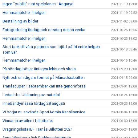
Ingen "publik" runt spelplanen i Ängaryd
2021-11-19 12:00
Hemmamatcher i helgen
2021-11-19 09:52
Beställning av bilder
2021-11-02 09:00
Fotografering tisdag och onsdag denna vecka
2021-10-25 15:56
Hemmamatcher i helgen
2021-10-23 11:02
Stort tack till våra partners som bjöd på fri entré helgen
2021-10-18 08:46
som var!
Hemmamatcher i helgen
2021-10-15 10:46
På söndag börjar äntligen lekis och skola
2021-09-29 12:00
Nytt och smidigare format på Månadsrabatten
2021-09-15 09:00
Tranåscupen i september kan inte genomföras
2021-09-01 12:00
Ledarinfo: Utlämning av material
2021-08-24 18:00
Innebandymässa lördag 28 augusti
2021-08-23 12:00
Vi börjar nu använda SportAdmin Kansliservice
2021-08-04 13:00
Vinnarna av bilen i billotteriet
2021-06-30 13:00
Dragningslista IBF Tranås Billotteri 2021
2021-06-24 19:00
Sune Westberg fick Rydéns idrottspris