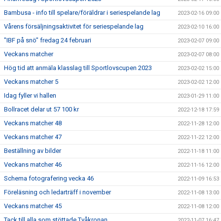
Bambusa - info till spelare/föräldrar i seriespelande lag
2023-02-16 09:00
Vårens försäljningsaktivitet för seriespelande lag
2023-02-10 16:00
"IBF på snö" fredag 24 februari
2023-02-07 09:00
Veckans matcher
2023-02-07 08:00
Hög tid att anmäla klasslag till Sportlovscupen 2023
2023-02-02 15:00
Veckans matcher 5
2023-02-02 12:00
Idag fyller vi hallen
2023-01-29 11:00
Bollracet delar ut 57 100 kr
2022-12-18 17:59
Veckans matcher 48
2022-11-28 12:00
Veckans matcher 47
2022-11-22 12:00
Beställning av bilder
2022-11-18 11:00
Veckans matcher 46
2022-11-16 12:00
Schema fotografering vecka 46
2022-11-09 16:53
Föreläsning och ledarträff i november
2022-11-08 13:00
Veckans matcher 45
2022-11-08 12:00
Tack till alla som stöttade Tvåkronan
2022-11-07 16:47