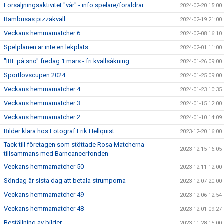
Försäljningsaktivitet "vår" - info spelare/föräldrar
2024-02-20 15:00
Bambusas pizzakväll
2024-02-19 21:00
Veckans hemmamatcher 6
2024-02-08 16:10
Spelplanen är inte en lekplats
2024-02-01 11:00
"IBF på snö" fredag 1 mars - fri kvällsåkning
2024-01-26 09:00
Sportlovscupen 2024
2024-01-25 09:00
Veckans hemmamatcher 4
2024-01-23 10:35
Veckans hemmamatcher 3
2024-01-15 12:00
Veckans hemmamatcher 2
2024-01-10 14:09
Bilder klara hos Fotograf Erik Hellquist
2023-12-20 16:00
Tack till företagen som stöttade Rosa Matcherna
2023-12-15 16:05
tillsammans med Barncancerfonden
Veckans hemmamatcher 50
2023-12-11 12:00
Söndag är sista dag att betala strumporna
2023-12-07 20:00
Veckans hemmamatcher 49
2023-12-06 12:54
Veckans hemmamatcher 48
2023-12-01 09:27
Beställning av bilder
2023-11-28 15:00