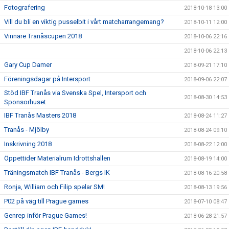
Fotografering
2018-10-18 13:00
Vill du bli en viktig pusselbit i vårt matcharrangemang?
2018-10-11 12:00
Vinnare Tranåscupen 2018
2018-10-06 22:16
2018-10-06 22:13
Gary Cup Damer
2018-09-21 17:10
Föreningsdagar på Intersport
2018-09-06 22:07
Stöd IBF Tranås via Svenska Spel, Intersport och
2018-08-30 14:53
Sponsorhuset
IBF Tranås Masters 2018
2018-08-24 11:27
Tranås - Mjölby
2018-08-24 09:10
Inskrivning 2018
2018-08-22 12:00
Öppettider Materialrum Idrottshallen
2018-08-19 14:00
Träningsmatch IBF Tranås - Bergs IK
2018-08-16 20:58
Ronja, William och Filip spelar SM!
2018-08-13 19:56
P02 på väg till Prague games
2018-07-10 08:47
Genrep inför Prague Games!
2018-06-28 21:57