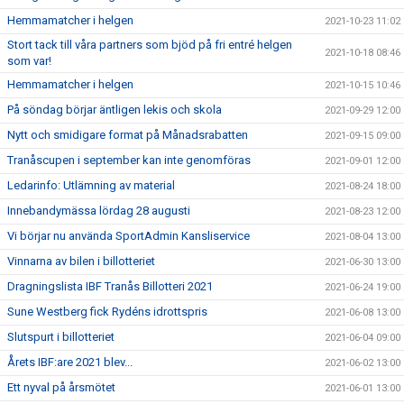
Hemmamatcher i helgen
2021-10-23 11:02
Stort tack till våra partners som bjöd på fri entré helgen
2021-10-18 08:46
som var!
Hemmamatcher i helgen
2021-10-15 10:46
På söndag börjar äntligen lekis och skola
2021-09-29 12:00
Nytt och smidigare format på Månadsrabatten
2021-09-15 09:00
Tranåscupen i september kan inte genomföras
2021-09-01 12:00
Ledarinfo: Utlämning av material
2021-08-24 18:00
Innebandymässa lördag 28 augusti
2021-08-23 12:00
Vi börjar nu använda SportAdmin Kansliservice
2021-08-04 13:00
Vinnarna av bilen i billotteriet
2021-06-30 13:00
Dragningslista IBF Tranås Billotteri 2021
2021-06-24 19:00
Sune Westberg fick Rydéns idrottspris
2021-06-08 13:00
Slutspurt i billotteriet
2021-06-04 09:00
Årets IBF:are 2021 blev...
2021-06-02 13:00
Ett nyval på årsmötet
2021-06-01 13:00