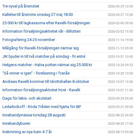
Tre nyval på årsmötet
2026-05-29 12:00
Kallelse till årsmöte onsdag 27 maj 18.00
2026-04-27 15:00
25 000 kr till lagkassorna efter Ravelli-försäljningen
2026-02-06 09:00
Information försäljningsaktivitet vår - Billotteri
2026-02-02 15:00
Fotografering 24-25 november
2025-11-16 19:00
Målgång för Ravelli-försäljningen närmar sig
2025-11-13 09:00
JIK bjuder in till två matcher på söndag - fri entré
2025-10-31 10:00
Helgens matcher - Halva potten närmar sig 25 000 kr
2025-10-24 09:53
"Så vinner vi igen" - föreläsning i Tranås
2025-10-20 13:00
Andreas Ravelli kommer till Idrottshallen 8 oktober
2025-10-07 15:00
Information försäljningsaktivitet höst - Ravelli
2025-10-01 11:00
Dags för lekis- och skolstart
2025-09-29 09:00
Ledarkickoff - Röda Tråden med hjärta för IBF
2025-09-21 09:00
Innebandymässa torsdag 28 augusti
2025-08-25 09:00
Innebandyburen
2025-08-20 17:00
Inskrivning av nya barn 4-7 år
2025-08-19 09:00