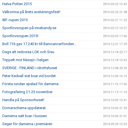
Halva Potten 2015
2015-03-23 15:42
Välkomna på årets avslutningsfest!
2015-02-23 21:38
IBF-cupen 2015
2015-02-21 11:22
Sportlovscupen på innebandy.se
2015-02-15 10:57
Sportlovscupen 2015!
2015-02-03 17:46
Boll 716 gav 17 240 kr till Barncancerfonden…
2014-12-21 17:29
Dags att redovisa LOK och Sisu
2014-12-18 22:17
Trippelt mot Nässjö i helgen
2014-12-18 10:42
SVERIGE - FINLAND i idrottshuset
2014-12-08 20:33
Peter Kedvall sist kvar vid bordet
2014-12-04 16:15
Första rundan spelad för damerna
2014-11-16 17:56
Fotografering 21-23 november
2014-11-13 11:10
Handla på Sponsorhuset!
2014-10-09 15:41
Domarschema uppdaterat
2014-10-05 21:33
Damerna satt kvar i bussen
2014-10-04 21:01
Seger för damerna i premiären
2014-09-29 15:52