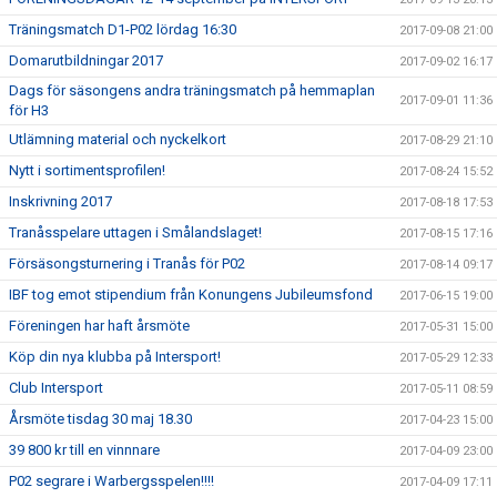
Träningsmatch D1-P02 lördag 16:30
2017-09-08 21:00
Domarutbildningar 2017
2017-09-02 16:17
Dags för säsongens andra träningsmatch på hemmaplan
2017-09-01 11:36
för H3
Utlämning material och nyckelkort
2017-08-29 21:10
Nytt i sortimentsprofilen!
2017-08-24 15:52
Inskrivning 2017
2017-08-18 17:53
Tranåsspelare uttagen i Smålandslaget!
2017-08-15 17:16
Försäsongsturnering i Tranås för P02
2017-08-14 09:17
IBF tog emot stipendium från Konungens Jubileumsfond
2017-06-15 19:00
Föreningen har haft årsmöte
2017-05-31 15:00
Köp din nya klubba på Intersport!
2017-05-29 12:33
Club Intersport
2017-05-11 08:59
Årsmöte tisdag 30 maj 18.30
2017-04-23 15:00
39 800 kr till en vinnnare
2017-04-09 23:00
P02 segrare i Warbergsspelen!!!!
2017-04-09 17:11