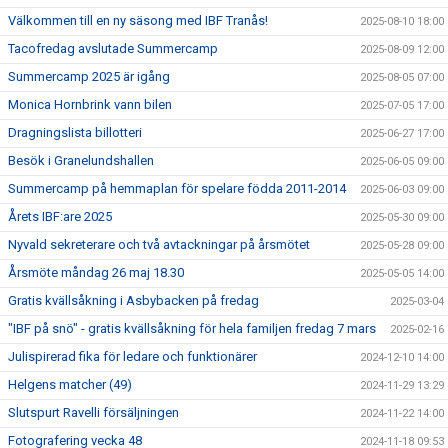
Välkommen till en ny säsong med IBF Tranås!
2025-08-10 18:00
Tacofredag avslutade Summercamp
2025-08-09 12:00
Summercamp 2025 är igång
2025-08-05 07:00
Monica Hornbrink vann bilen
2025-07-05 17:00
Dragningslista billotteri
2025-06-27 17:00
Besök i Granelundshallen
2025-06-05 09:00
Summercamp på hemmaplan för spelare födda 2011-2014
2025-06-03 09:00
Årets IBF:are 2025
2025-05-30 09:00
Nyvald sekreterare och två avtackningar på årsmötet
2025-05-28 09:00
Årsmöte måndag 26 maj 18.30
2025-05-05 14:00
Gratis kvällsåkning i Asbybacken på fredag
2025-03-04
"IBF på snö" - gratis kvällsåkning för hela familjen fredag 7 mars
2025-02-16
Julispirerad fika för ledare och funktionärer
2024-12-10 14:00
Helgens matcher (49)
2024-11-29 13:29
Slutspurt Ravelli försäljningen
2024-11-22 14:00
Fotografering vecka 48
2024-11-18 09:53