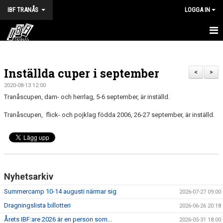
IBF TRANÅS
LOGGA IN
HEM
Inställda cuper i september
FÖRENINGEN
<
>
2020-08-13 12:00
VÅRA LAG
Tranåscupen, dam- och herrlag, 5-6 september, är inställd.
Tranåscupen, flick- och pojklag födda 2006, 26-27 september, är inställd.
TRÄNINGSTIDER
KALENDER
MATCHER
Nyhetsarkiv
BILDGALLERI
Summercamp 10-14 augusti närmar sig
2026-07-27 09:00
DOKUMENT
Dragningslista billotteri
2026-06-26 20:18
Årets IBF:are 2026 är en person som...
2026-05-31 18:00
HALVA POTTEN