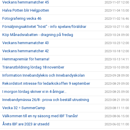
Veckans hemmamatcher 45
2023-11-07 12:00
Halva Potten blir Helgpotten
2023-11-04 15:00
Fotografering vecka 46
2023-11-02 16:46
Försäljningsaktivitet "höst" - info spelare/föräldrar
2023-10-27 11:00
Köp Månadsrabatten - dragning på fredag
2023-10-24 09:00
Veckans hemmamatcher 43
2023-10-23 12:00
Veckans hemmamatcher 42
2023-10-18 12:00
Hemmapremiär för herrarna!
2023-10-13 14:11
Tränarutbildning lördag 18 november
2023-10-10 09:00
Information Innebandylekis och Innebandyskolan
2023-09-28 09:00
Rekordstort intresse för ledarkickoffen 9 september
2023-08-29 09:00
I morgon lördag skriver vi in 4-åringar...
2023-08-25 09:00
Innebandymässa 26/8 - prova och beställ utrustning
2023-08-21 09:00
Vecka 32 = SummerCamp
2023-08-11 11:00
Välkommen till en ny säsong med IBF Tranås!
2023-08-06 15:00
Årets IBF:are 2023 är utsedd
2023-06-02 11:00