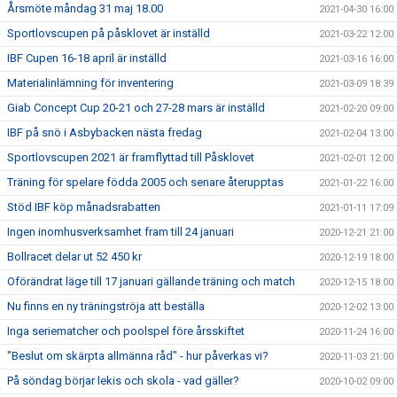
Årsmöte måndag 31 maj 18.00
2021-04-30 16:00
Sportlovscupen på påsklovet är inställd
2021-03-22 12:00
IBF Cupen 16-18 april är inställd
2021-03-16 16:00
Materialinlämning för inventering
2021-03-09 18:39
Giab Concept Cup 20-21 och 27-28 mars är inställd
2021-02-20 09:00
IBF på snö i Asbybacken nästa fredag
2021-02-04 13:00
Sportlovscupen 2021 är framflyttad till Påsklovet
2021-02-01 12:00
Träning för spelare födda 2005 och senare återupptas
2021-01-22 16:00
Stöd IBF köp månadsrabatten
2021-01-11 17:09
Ingen inomhusverksamhet fram till 24 januari
2020-12-21 21:00
Bollracet delar ut 52 450 kr
2020-12-19 18:00
Oförändrat läge till 17 januari gällande träning och match
2020-12-15 18:00
Nu finns en ny träningströja att beställa
2020-12-02 13:00
Inga seriematcher och poolspel före årsskiftet
2020-11-24 16:00
"Beslut om skärpta allmänna råd" - hur påverkas vi?
2020-11-03 21:00
På söndag börjar lekis och skola - vad gäller?
2020-10-02 09:00