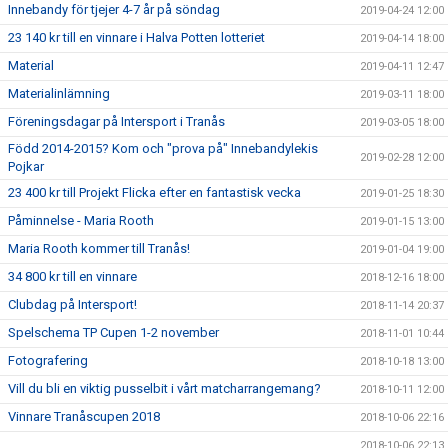
Innebandy för tjejer 4-7 år på söndag
2019-04-24 12:00
23 140 kr till en vinnare i Halva Potten lotteriet
2019-04-14 18:00
Material
2019-04-11 12:47
Materialinlämning
2019-03-11 18:00
Föreningsdagar på Intersport i Tranås
2019-03-05 18:00
Född 2014-2015? Kom och "prova på" Innebandylekis
2019-02-28 12:00
Pojkar
23 400 kr till Projekt Flicka efter en fantastisk vecka
2019-01-25 18:30
Påminnelse - Maria Rooth
2019-01-15 13:00
Maria Rooth kommer till Tranås!
2019-01-04 19:00
34 800 kr till en vinnare
2018-12-16 18:00
Clubdag på Intersport!
2018-11-14 20:37
Spelschema TP Cupen 1-2 november
2018-11-01 10:44
Fotografering
2018-10-18 13:00
Vill du bli en viktig pusselbit i vårt matcharrangemang?
2018-10-11 12:00
Vinnare Tranåscupen 2018
2018-10-06 22:16
2018-10-06 22:13