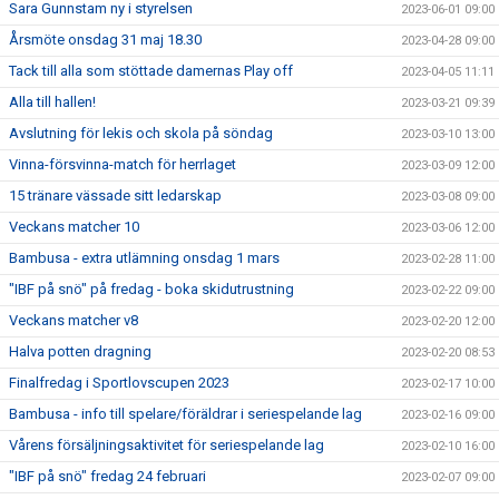
Sara Gunnstam ny i styrelsen
2023-06-01 09:00
Årsmöte onsdag 31 maj 18.30
2023-04-28 09:00
Tack till alla som stöttade damernas Play off
2023-04-05 11:11
Alla till hallen!
2023-03-21 09:39
Avslutning för lekis och skola på söndag
2023-03-10 13:00
Vinna-försvinna-match för herrlaget
2023-03-09 12:00
15 tränare vässade sitt ledarskap
2023-03-08 09:00
Veckans matcher 10
2023-03-06 12:00
Bambusa - extra utlämning onsdag 1 mars
2023-02-28 11:00
"IBF på snö" på fredag - boka skidutrustning
2023-02-22 09:00
Veckans matcher v8
2023-02-20 12:00
Halva potten dragning
2023-02-20 08:53
Finalfredag i Sportlovscupen 2023
2023-02-17 10:00
Bambusa - info till spelare/föräldrar i seriespelande lag
2023-02-16 09:00
Vårens försäljningsaktivitet för seriespelande lag
2023-02-10 16:00
"IBF på snö" fredag 24 februari
2023-02-07 09:00