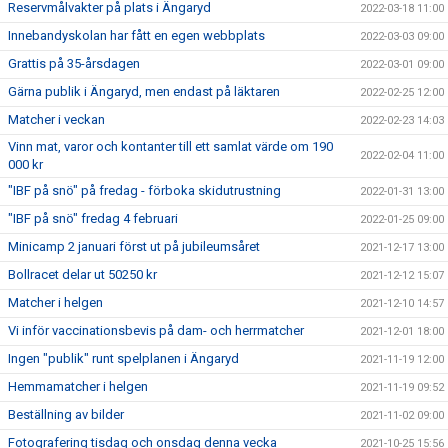
Reservmålvakter på plats i Ängaryd
2022-03-18 11:00
Innebandyskolan har fått en egen webbplats
2022-03-03 09:00
Grattis på 35-årsdagen
2022-03-01 09:00
Gärna publik i Ängaryd, men endast på läktaren
2022-02-25 12:00
Matcher i veckan
2022-02-23 14:03
Vinn mat, varor och kontanter till ett samlat värde om 190
2022-02-04 11:00
000 kr
"IBF på snö" på fredag - förboka skidutrustning
2022-01-31 13:00
"IBF på snö" fredag 4 februari
2022-01-25 09:00
Minicamp 2 januari först ut på jubileumsåret
2021-12-17 13:00
Bollracet delar ut 50250 kr
2021-12-12 15:07
Matcher i helgen
2021-12-10 14:57
Vi inför vaccinationsbevis på dam- och herrmatcher
2021-12-01 18:00
Ingen "publik" runt spelplanen i Ängaryd
2021-11-19 12:00
Hemmamatcher i helgen
2021-11-19 09:52
Beställning av bilder
2021-11-02 09:00
Fotografering tisdag och onsdag denna vecka
2021-10-25 15:56