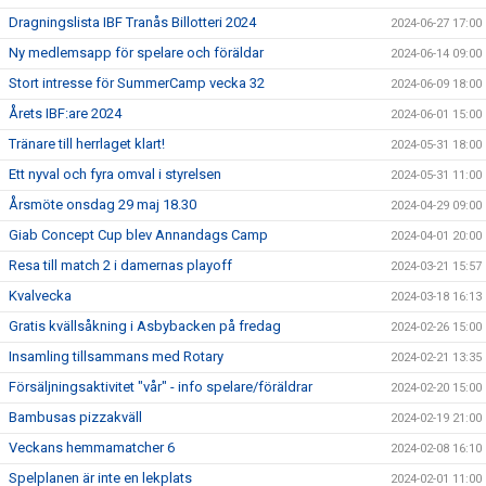
Dragningslista IBF Tranås Billotteri 2024
2024-06-27 17:00
Ny medlemsapp för spelare och föräldar
2024-06-14 09:00
Stort intresse för SummerCamp vecka 32
2024-06-09 18:00
Årets IBF:are 2024
2024-06-01 15:00
Tränare till herrlaget klart!
2024-05-31 18:00
Ett nyval och fyra omval i styrelsen
2024-05-31 11:00
Årsmöte onsdag 29 maj 18.30
2024-04-29 09:00
Giab Concept Cup blev Annandags Camp
2024-04-01 20:00
Resa till match 2 i damernas playoff
2024-03-21 15:57
Kvalvecka
2024-03-18 16:13
Gratis kvällsåkning i Asbybacken på fredag
2024-02-26 15:00
Insamling tillsammans med Rotary
2024-02-21 13:35
Försäljningsaktivitet "vår" - info spelare/föräldrar
2024-02-20 15:00
Bambusas pizzakväll
2024-02-19 21:00
Veckans hemmamatcher 6
2024-02-08 16:10
Spelplanen är inte en lekplats
2024-02-01 11:00