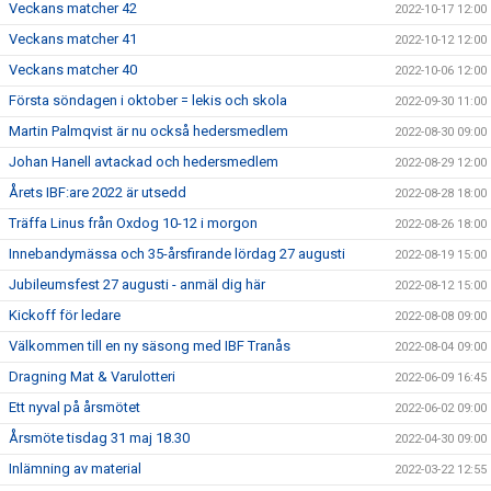
Veckans matcher 42
2022-10-17 12:00
Veckans matcher 41
2022-10-12 12:00
Veckans matcher 40
2022-10-06 12:00
Första söndagen i oktober = lekis och skola
2022-09-30 11:00
Martin Palmqvist är nu också hedersmedlem
2022-08-30 09:00
Johan Hanell avtackad och hedersmedlem
2022-08-29 12:00
Årets IBF:are 2022 är utsedd
2022-08-28 18:00
Träffa Linus från Oxdog 10-12 i morgon
2022-08-26 18:00
Innebandymässa och 35-årsfirande lördag 27 augusti
2022-08-19 15:00
Jubileumsfest 27 augusti - anmäl dig här
2022-08-12 15:00
Kickoff för ledare
2022-08-08 09:00
Välkommen till en ny säsong med IBF Tranås
2022-08-04 09:00
Dragning Mat & Varulotteri
2022-06-09 16:45
Ett nyval på årsmötet
2022-06-02 09:00
Årsmöte tisdag 31 maj 18.30
2022-04-30 09:00
Inlämning av material
2022-03-22 12:55