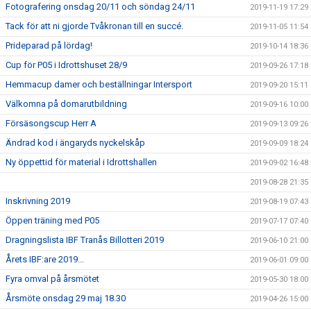
Fotografering onsdag 20/11 och söndag 24/11
2019-11-19 17:29
Tack för att ni gjorde Tvåkronan till en succé.
2019-11-05 11:54
Prideparad på lördag!
2019-10-14 18:36
Cup för P05 i Idrottshuset 28/9
2019-09-26 17:18
Hemmacup damer och beställningar Intersport
2019-09-20 15:11
Välkomna på domarutbildning
2019-09-16 10:00
Försäsongscup Herr A
2019-09-13 09:26
Ändrad kod i ängaryds nyckelskåp
2019-09-09 18:24
Ny öppettid för material i Idrottshallen
2019-09-02 16:48
2019-08-28 21:35
Inskrivning 2019
2019-08-19 07:43
Öppen träning med P05
2019-07-17 07:40
Dragningslista IBF Tranås Billotteri 2019
2019-06-10 21:00
Årets IBF:are 2019...
2019-06-01 09:00
Fyra omval på årsmötet
2019-05-30 18:00
Årsmöte onsdag 29 maj 18.30
2019-04-26 15:00