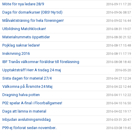
Möte för nya ledare 28/9
2016-09-11 17:20
Dags för domarkurser (OBS! Ny tid)
2016-09-06 08:57
Målvaktsträning för hela föreningen!
2016-09-02 16:44
Utbildning Matchklockan!
2016-08-31 19:07
Materialrummets öppettider
2016-08-30 21:52
Pojklag saknar ledare!
2016-08-17 15:48
Inskrivning 2016
2016-08-11 17:19
IBF Tranås välkomnar föräldrar till föreläsning
2016-08-08 18:40
Upptaktsträff Herr A tisdag 24 maj
2016-05-20
Sista dagen för material 27/4
2016-04-27 12:24
Välkomna på Årsmöte 24 Maj
2016-04-22 12:44
Dragning halva potten
2016-04-11 12:22
P02 spelar A-final i Floorballgames!
2016-04-10 16:50
Dags att lämna in material
2016-04-02 19:17
Inbjudan avslutningsmiddag
2016-03-31 20:47
P99 ej förlorat sedan november..
2016-03-08 19:45