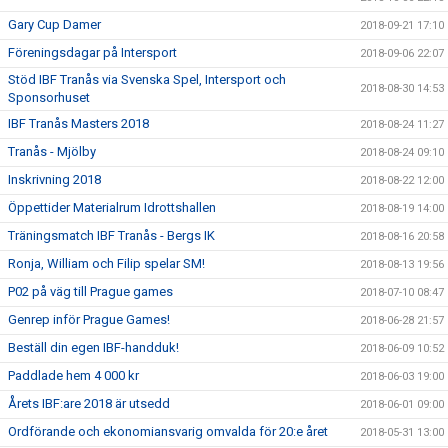
Gary Cup Damer
2018-09-21 17:10
Föreningsdagar på Intersport
2018-09-06 22:07
Stöd IBF Tranås via Svenska Spel, Intersport och
2018-08-30 14:53
Sponsorhuset
IBF Tranås Masters 2018
2018-08-24 11:27
Tranås - Mjölby
2018-08-24 09:10
Inskrivning 2018
2018-08-22 12:00
Öppettider Materialrum Idrottshallen
2018-08-19 14:00
Träningsmatch IBF Tranås - Bergs IK
2018-08-16 20:58
Ronja, William och Filip spelar SM!
2018-08-13 19:56
P02 på väg till Prague games
2018-07-10 08:47
Genrep inför Prague Games!
2018-06-28 21:57
Beställ din egen IBF-handduk!
2018-06-09 10:52
Paddlade hem 4 000 kr
2018-06-03 19:00
Årets IBF:are 2018 är utsedd
2018-06-01 09:00
Ordförande och ekonomiansvarig omvalda för 20:e året
2018-05-31 13:00