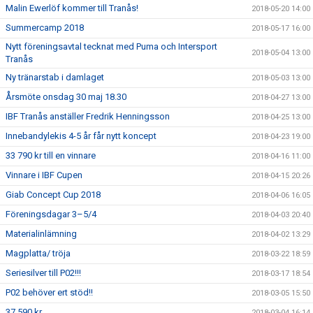
Malin Ewerlöf kommer till Tranås!
2018-05-20 14:00
Summercamp 2018
2018-05-17 16:00
Nytt föreningsavtal tecknat med Puma och Intersport
2018-05-04 13:00
Tranås
Ny tränarstab i damlaget
2018-05-03 13:00
Årsmöte onsdag 30 maj 18.30
2018-04-27 13:00
IBF Tranås anställer Fredrik Henningsson
2018-04-25 13:00
Innebandylekis 4-5 år får nytt koncept
2018-04-23 19:00
33 790 kr till en vinnare
2018-04-16 11:00
Vinnare i IBF Cupen
2018-04-15 20:26
Giab Concept Cup 2018
2018-04-06 16:05
Föreningsdagar 3–5/4
2018-04-03 20:40
Materialinlämning
2018-04-02 13:29
Magplatta/ tröja
2018-03-22 18:59
Seriesilver till P02!!!
2018-03-17 18:54
P02 behöver ert stöd!!
2018-03-05 15:50
37 590 kr
2018-03-04 16:14