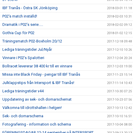
IBF Tranås - Östra SK Jönköping
2018-03-01 11:18
P02’s match inställd!
2018-02-03 10:31
Dramatik i P02’s serie.....
2018-02-02 09:12
Gothia Cup för P02
2018-01-02 12:15
Träningsmatch P02-Boxholm 20/12
2017-12-18 09:48
Lediga träningstider Jul/Nyår
2017-12-10 10:26
Vinnare i P02’s Spalotteri
2017-12-04 20:24
Bollracet levererar 38 400 kr till en vinnare
2017-12-03 19:00
Missa inte Black Friday - pengar till IBF Tranås
2017-11-23 15:14
Julklappstips från Intersport & IBF Tranås!
2017-11-14 10:43
Lediga träningstider v44
2017-10-30 07:25
Uppdatering av sek- och domarschemat
2017-10-23 07:56
Välkomna till idrottshallen i helgen!
2017-10-13 12:42
Sek- och domarschema
2017-10-10 16:51
Fotografering - information och schema
2017-10-04 08:00
FÖRENINGSDAGAR 12-14 september på INTERSPORT
2017-09-13 20:13