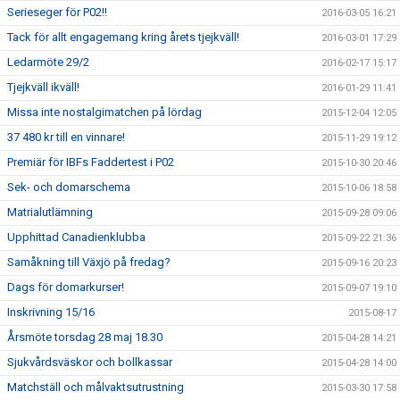
Serieseger för P02!!
2016-03-05 16:21
Tack för allt engagemang kring årets tjejkväll!
2016-03-01 17:29
Ledarmöte 29/2
2016-02-17 15:17
Tjejkväll ikväll!
2016-01-29 11:41
Missa inte nostalgimatchen på lördag
2015-12-04 12:05
37 480 kr till en vinnare!
2015-11-29 19:12
Premiär för IBFs Faddertest i P02
2015-10-30 20:46
Sek- och domarschema
2015-10-06 18:58
Matrialutlämning
2015-09-28 09:06
Upphittad Canadienklubba
2015-09-22 21:36
Samåkning till Växjö på fredag?
2015-09-16 20:23
Dags för domarkurser!
2015-09-07 19:10
Inskrivning 15/16
2015-08-17
Årsmöte torsdag 28 maj 18.30
2015-04-28 14:21
Sjukvårdsväskor och bollkassar
2015-04-28 14:00
Matchställ och målvaktsutrustning
2015-03-30 17:58