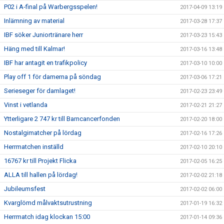
P02 i A-final på Warbergsspelen!
2017-04-09 13:19
Inlämning av material
2017-03-28 17:37
IBF söker Juniortränare herr
2017-03-23 15:43
Häng med till Kalmar!
2017-03-16 13:48
IBF har antagit en trafikpolicy
2017-03-10 10:00
Play off 1 för damerna på söndag
2017-03-06 17:21
Serieseger för damlaget!
2017-02-23 23:49
Vinst i vetlanda
2017-02-21 21:27
Ytterligare 2 747 kr till Barncancerfonden
2017-02-20 18:00
Nostalgimatcher på lördag
2017-02-16 17:26
Herrmatchen inställd
2017-02-10 20:10
16767 kr till Projekt Flicka
2017-02-05 16:25
ALLA till hallen på lördag!
2017-02-02 21:18
Jubileumsfest
2017-02-02 06:00
Kvarglömd målvaktsutrustning
2017-01-19 16:32
Herrmatch idag klockan 15:00
2017-01-14 09:36