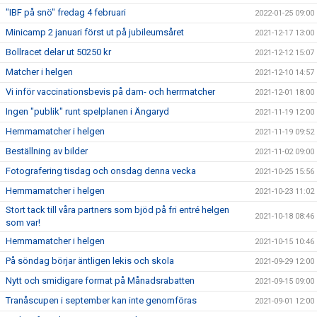
"IBF på snö" fredag 4 februari
2022-01-25 09:00
Minicamp 2 januari först ut på jubileumsåret
2021-12-17 13:00
Bollracet delar ut 50250 kr
2021-12-12 15:07
Matcher i helgen
2021-12-10 14:57
Vi inför vaccinationsbevis på dam- och herrmatcher
2021-12-01 18:00
Ingen "publik" runt spelplanen i Ängaryd
2021-11-19 12:00
Hemmamatcher i helgen
2021-11-19 09:52
Beställning av bilder
2021-11-02 09:00
Fotografering tisdag och onsdag denna vecka
2021-10-25 15:56
Hemmamatcher i helgen
2021-10-23 11:02
Stort tack till våra partners som bjöd på fri entré helgen
2021-10-18 08:46
som var!
Hemmamatcher i helgen
2021-10-15 10:46
På söndag börjar äntligen lekis och skola
2021-09-29 12:00
Nytt och smidigare format på Månadsrabatten
2021-09-15 09:00
Tranåscupen i september kan inte genomföras
2021-09-01 12:00