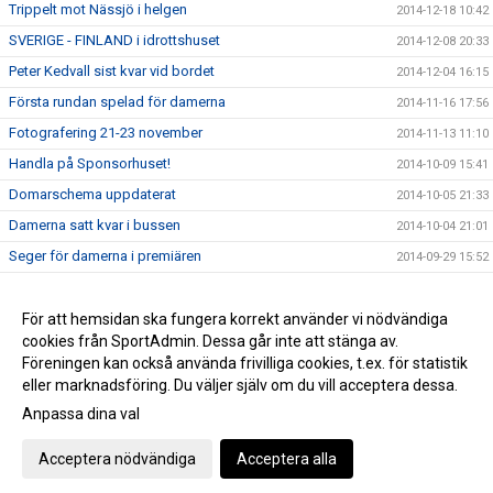
Trippelt mot Nässjö i helgen
2014-12-18 10:42
SVERIGE - FINLAND i idrottshuset
2014-12-08 20:33
Peter Kedvall sist kvar vid bordet
2014-12-04 16:15
Första rundan spelad för damerna
2014-11-16 17:56
Fotografering 21-23 november
2014-11-13 11:10
Handla på Sponsorhuset!
2014-10-09 15:41
Domarschema uppdaterat
2014-10-05 21:33
Damerna satt kvar i bussen
2014-10-04 21:01
Seger för damerna i premiären
2014-09-29 15:52
Seger mot Linköping
2014-09-23 13:56
Förlust mot Fjädern
För att hemsidan ska fungera korrekt använder vi nödvändiga
2014-09-11 12:57
cookies från SportAdmin. Dessa går inte att stänga av.
Utlämning av material
2014-08-20 12:41
Föreningen kan också använda frivilliga cookies, t.ex. för statistik
eller marknadsföring. Du väljer själv om du vill acceptera dessa.
Anpassa dina val
Cookie-inställningar
Gå till Webbversion
Acceptera nödvändiga
Acceptera alla