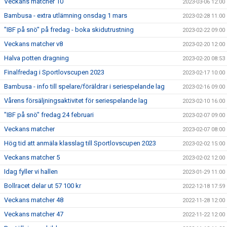
Veckans matcher 10
2023-03-06 12:00
Bambusa - extra utlämning onsdag 1 mars
2023-02-28 11:00
"IBF på snö" på fredag - boka skidutrustning
2023-02-22 09:00
Veckans matcher v8
2023-02-20 12:00
Halva potten dragning
2023-02-20 08:53
Finalfredag i Sportlovscupen 2023
2023-02-17 10:00
Bambusa - info till spelare/föräldrar i seriespelande lag
2023-02-16 09:00
Vårens försäljningsaktivitet för seriespelande lag
2023-02-10 16:00
"IBF på snö" fredag 24 februari
2023-02-07 09:00
Veckans matcher
2023-02-07 08:00
Hög tid att anmäla klasslag till Sportlovscupen 2023
2023-02-02 15:00
Veckans matcher 5
2023-02-02 12:00
Idag fyller vi hallen
2023-01-29 11:00
Bollracet delar ut 57 100 kr
2022-12-18 17:59
Veckans matcher 48
2022-11-28 12:00
Veckans matcher 47
2022-11-22 12:00