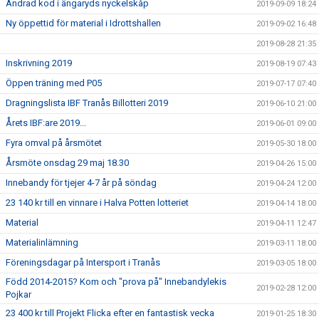
Ändrad kod i ängaryds nyckelskåp
2019-09-09 18:24
Ny öppettid för material i Idrottshallen
2019-09-02 16:48
2019-08-28 21:35
Inskrivning 2019
2019-08-19 07:43
Öppen träning med P05
2019-07-17 07:40
Dragningslista IBF Tranås Billotteri 2019
2019-06-10 21:00
Årets IBF:are 2019...
2019-06-01 09:00
Fyra omval på årsmötet
2019-05-30 18:00
Årsmöte onsdag 29 maj 18.30
2019-04-26 15:00
Innebandy för tjejer 4-7 år på söndag
2019-04-24 12:00
23 140 kr till en vinnare i Halva Potten lotteriet
2019-04-14 18:00
Material
2019-04-11 12:47
Materialinlämning
2019-03-11 18:00
Föreningsdagar på Intersport i Tranås
2019-03-05 18:00
Född 2014-2015? Kom och "prova på" Innebandylekis
2019-02-28 12:00
Pojkar
23 400 kr till Projekt Flicka efter en fantastisk vecka
2019-01-25 18:30