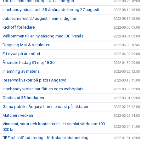
Träffa Linus från Oxdog 10-12 i morgon
2022-08-26 18:00
Innebandymässa och 35-årsfirande lördag 27 augusti
2022-08-19 15:00
Jubileumsfest 27 augusti - anmäl dig här
2022-08-12 15:00
Kickoff för ledare
2022-08-08 09:00
Välkommen till en ny säsong med IBF Tranås
2022-08-04 09:00
Dragning Mat & Varulotteri
2022-06-09 16:45
Ett nyval på årsmötet
2022-06-02 09:00
Årsmöte tisdag 31 maj 18.30
2022-04-30 09:00
Inlämning av material
2022-03-22 12:55
Reservmålvakter på plats i Ängaryd
2022-03-18 11:00
Innebandyskolan har fått en egen webbplats
2022-03-03 09:00
Grattis på 35-årsdagen
2022-03-01 09:00
Gärna publik i Ängaryd, men endast på läktaren
2022-02-25 12:00
Matcher i veckan
2022-02-23 14:03
Vinn mat, varor och kontanter till ett samlat värde om 190
2022-02-04 11:00
000 kr
"IBF på snö" på fredag - förboka skidutrustning
2022-01-31 13:00