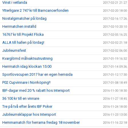
Vinst i vetlanda
2017-02-21 21:27
Ytterligare 2 747 kr till Barncancerfonden
2017-02-20 18:00
Nostalgimatcher på lördag
2017-02-16 17:26
Herrmatchen inställd
2017-02-10 20:10
16767 kr till Projekt Flicka
2017-02-05 16:25
ALLA till hallen på lördag!
2017-02-02 21:18
Jubileumsfest
2017-02-02 06:00
Kvarglömd målvaktsutrustning
2017-01-19 16:32
Herrmatch idag klockan 15:00
2017-01-14 09:36
Sportlovscupen 2017 har en egen hemsida
2017-01-12 17:30
P02 Cupvinnare i Norrköping!!
2017-01-08 18:49
IBF-dagar med 20 % rabatt hos Intersport
2016-11-30 18:30
36 100 kr till en vinnare
2016-11-27 18:45
Tre på två efter årets IBF Poker
2016-11-24 18:00
Jubileumsklappar hos Intersport
2016-11-23 13:00
Hemmamatch för herrarna fredag 18 november
2016-11-16 22:18