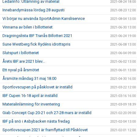
Ledarinfo: Utlämning av material
2021-08-24 18:00
Innebandymässa lördag 28 augusti
2021-08-23 12:00
Vi börjar nu använda SportAdmin Kansliservice
2021-08-04 13:00
Vinnarna av bilen i billotteriet
2021-06-30 13:00
Dragningslista IBF Tranås Billotteri 2021
2021-06-24 19:00
Sune Westberg fick Rydéns idrottspris
2021-06-08 13:00
Slutspurt i billotteriet
2021-06-04 09:00
Årets IBF:are 2021 blev...
2021-06-02 13:00
Ett nyval på årsmötet
2021-06-01 13:00
Årsmöte måndag 31 maj 18.00
2021-04-30 16:00
Sportlovscupen på påsklovet är inställd
2021-03-22 12:00
IBF Cupen 16-18 april är inställd
2021-03-16 16:00
Materialinlämning för inventering
2021-03-09 18:39
Giab Concept Cup 20-21 och 27-28 mars är inställd
2021-02-20 09:00
IBF på snö i Asbybacken nästa fredag
2021-02-04 13:00
Sportlovscupen 2021 är framflyttad till Påsklovet
2021-02-01 12:00