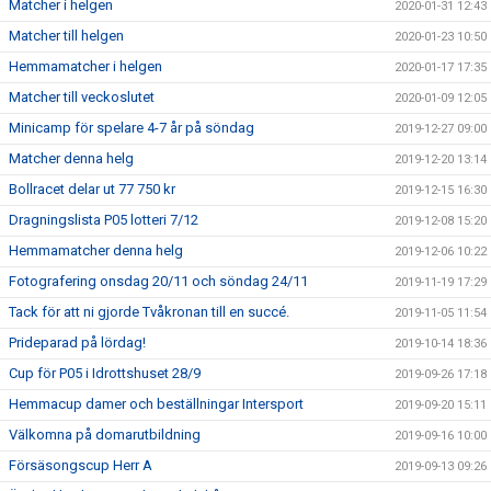
Matcher i helgen
2020-01-31 12:43
Matcher till helgen
2020-01-23 10:50
Hemmamatcher i helgen
2020-01-17 17:35
Matcher till veckoslutet
2020-01-09 12:05
Minicamp för spelare 4-7 år på söndag
2019-12-27 09:00
Matcher denna helg
2019-12-20 13:14
Bollracet delar ut 77 750 kr
2019-12-15 16:30
Dragningslista P05 lotteri 7/12
2019-12-08 15:20
Hemmamatcher denna helg
2019-12-06 10:22
Fotografering onsdag 20/11 och söndag 24/11
2019-11-19 17:29
Tack för att ni gjorde Tvåkronan till en succé.
2019-11-05 11:54
Prideparad på lördag!
2019-10-14 18:36
Cup för P05 i Idrottshuset 28/9
2019-09-26 17:18
Hemmacup damer och beställningar Intersport
2019-09-20 15:11
Välkomna på domarutbildning
2019-09-16 10:00
Försäsongscup Herr A
2019-09-13 09:26