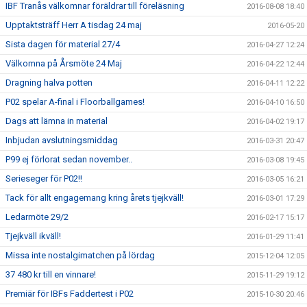
IBF Tranås välkomnar föräldrar till föreläsning
2016-08-08 18:40
Upptaktsträff Herr A tisdag 24 maj
2016-05-20
Sista dagen för material 27/4
2016-04-27 12:24
Välkomna på Årsmöte 24 Maj
2016-04-22 12:44
Dragning halva potten
2016-04-11 12:22
P02 spelar A-final i Floorballgames!
2016-04-10 16:50
Dags att lämna in material
2016-04-02 19:17
Inbjudan avslutningsmiddag
2016-03-31 20:47
P99 ej förlorat sedan november..
2016-03-08 19:45
Serieseger för P02!!
2016-03-05 16:21
Tack för allt engagemang kring årets tjejkväll!
2016-03-01 17:29
Ledarmöte 29/2
2016-02-17 15:17
Tjejkväll ikväll!
2016-01-29 11:41
Missa inte nostalgimatchen på lördag
2015-12-04 12:05
37 480 kr till en vinnare!
2015-11-29 19:12
Premiär för IBFs Faddertest i P02
2015-10-30 20:46