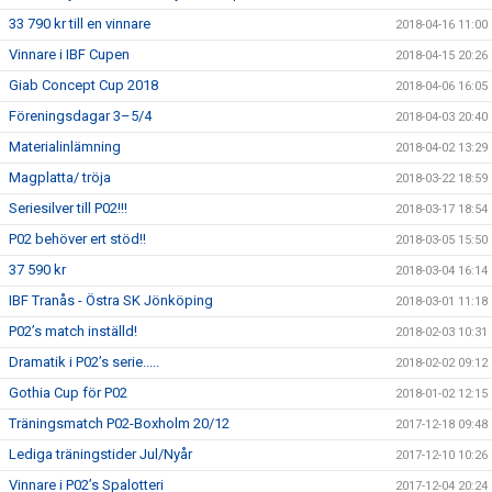
33 790 kr till en vinnare
2018-04-16 11:00
Vinnare i IBF Cupen
2018-04-15 20:26
Giab Concept Cup 2018
2018-04-06 16:05
Föreningsdagar 3–5/4
2018-04-03 20:40
Materialinlämning
2018-04-02 13:29
Magplatta/ tröja
2018-03-22 18:59
Seriesilver till P02!!!
2018-03-17 18:54
P02 behöver ert stöd!!
2018-03-05 15:50
37 590 kr
2018-03-04 16:14
IBF Tranås - Östra SK Jönköping
2018-03-01 11:18
P02’s match inställd!
2018-02-03 10:31
Dramatik i P02’s serie.....
2018-02-02 09:12
Gothia Cup för P02
2018-01-02 12:15
Träningsmatch P02-Boxholm 20/12
2017-12-18 09:48
Lediga träningstider Jul/Nyår
2017-12-10 10:26
Vinnare i P02’s Spalotteri
2017-12-04 20:24