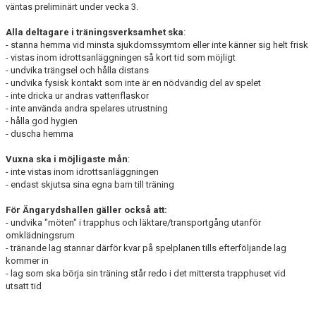
väntas preliminärt under vecka 3.
Alla deltagare i träningsverksamhet ska
:
- stanna hemma vid minsta sjukdomssymtom eller inte känner sig helt frisk
- vistas inom idrottsanläggningen så kort tid som möjligt
- undvika trängsel och hålla distans
- undvika fysisk kontakt som inte är en nödvändig del av spelet
- inte dricka ur andras vattenflaskor
- inte använda andra spelares utrustning
- hålla god hygien
- duscha hemma
Vuxna ska i möjligaste mån
:
- inte vistas inom idrottsanläggningen
- endast skjutsa sina egna barn till träning
För Ängarydshallen gäller också att:
- undvika "möten" i trapphus och läktare/transportgång utanför
omklädningsrum
- tränande lag stannar därför kvar på spelplanen tills efterföljande lag
kommer in
- lag som ska börja sin träning står redo i det mittersta trapphuset vid
utsatt tid