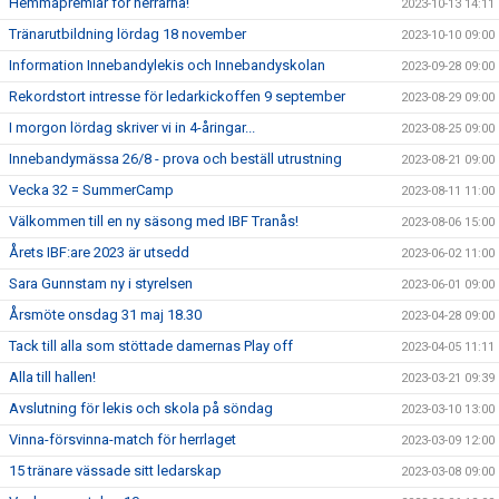
Hemmapremiär för herrarna!
2023-10-13 14:11
Tränarutbildning lördag 18 november
2023-10-10 09:00
Information Innebandylekis och Innebandyskolan
2023-09-28 09:00
Rekordstort intresse för ledarkickoffen 9 september
2023-08-29 09:00
I morgon lördag skriver vi in 4-åringar...
2023-08-25 09:00
Innebandymässa 26/8 - prova och beställ utrustning
2023-08-21 09:00
Vecka 32 = SummerCamp
2023-08-11 11:00
Välkommen till en ny säsong med IBF Tranås!
2023-08-06 15:00
Årets IBF:are 2023 är utsedd
2023-06-02 11:00
Sara Gunnstam ny i styrelsen
2023-06-01 09:00
Årsmöte onsdag 31 maj 18.30
2023-04-28 09:00
Tack till alla som stöttade damernas Play off
2023-04-05 11:11
Alla till hallen!
2023-03-21 09:39
Avslutning för lekis och skola på söndag
2023-03-10 13:00
Vinna-försvinna-match för herrlaget
2023-03-09 12:00
15 tränare vässade sitt ledarskap
2023-03-08 09:00