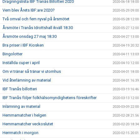
Dragningslista IBF Tranås Billotteri 2020
2020-06-18 18:00
Vem blev Årets IBF:are 2020?
2020-05-29 09:00
Två omval och fem nyval på årsmötet
2020-05-28 12:00
Årsmöte i Tranås Idrottshall ikväll 18.30
2020-05-27 12:00
Årsmöte onsdag 27 maj 18.30
2020-04-27 13:00
Bra priser i IBF Kiosken
2020-04-19 20:32
Bingolotter
2020-04-11 13:03
Inställda cuper i april
2020-04-10 12:00
Om vi tränar så tränar vi utomhus
2020-04-01 18:00
Vid återlämning av material
2020-04-01 16:39
IBF Tranås billotteri
2020-03-19 16:46
IBF Tranås följer folkhälsomyndighetens föreskrifter
2020-03-13 12:00
Inlämning av material
2020-03-09 22:00
Hemmamatcher i helgen
2020-02-28 21:56
Hemmamatcher veckoslutet
2020-02-20 18:34
Herrmatch i morgon
2020-02-15 20:01