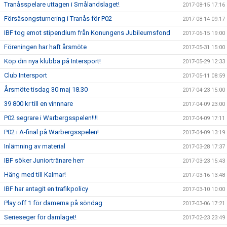
Tranåsspelare uttagen i Smålandslaget!
2017-08-15 17:16
Försäsongsturnering i Tranås för P02
2017-08-14 09:17
IBF tog emot stipendium från Konungens Jubileumsfond
2017-06-15 19:00
Föreningen har haft årsmöte
2017-05-31 15:00
Köp din nya klubba på Intersport!
2017-05-29 12:33
Club Intersport
2017-05-11 08:59
Årsmöte tisdag 30 maj 18.30
2017-04-23 15:00
39 800 kr till en vinnnare
2017-04-09 23:00
P02 segrare i Warbergsspelen!!!!
2017-04-09 17:11
P02 i A-final på Warbergsspelen!
2017-04-09 13:19
Inlämning av material
2017-03-28 17:37
IBF söker Juniortränare herr
2017-03-23 15:43
Häng med till Kalmar!
2017-03-16 13:48
IBF har antagit en trafikpolicy
2017-03-10 10:00
Play off 1 för damerna på söndag
2017-03-06 17:21
Serieseger för damlaget!
2017-02-23 23:49