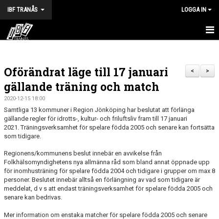
IBF TRANÅS
LOGGA IN
HEM
Oförändrat läge till 17 januari
FÖRENINGEN
<
>
gällande träning och match
VÅRA LAG
2020-12-15 18:00
Samtliga 13 kommuner i Region Jönköping har beslutat att förlänga
TRÄNINGSTIDER
gällande regler för idrotts-, kultur- och friluftsliv fram till 17 januari
2021. Träningsverksamhet för spelare födda 2005 och senare kan fortsätta
KALENDER
som tidigare.
Regionens/kommunens beslut innebär en avvikelse från
MATCHER
Folkhälsomyndighetens nya allmänna råd som bland annat öppnade upp
för inomhusträning för spelare födda 2004 och tidigare i grupper om max 8
BILDGALLERI
personer. Beslutet innebär alltså en förlängning av vad som tidigare är
meddelat, d v s att endast träningsverksamhet för spelare födda 2005 och
senare kan bedrivas.
DOKUMENT
Mer information om enstaka matcher för spelare födda 2005 och senare
HALVA POTTEN