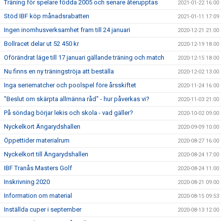
Träning för spelare födda 2005 och senare återupptas
2021-01-22 16:00
Stöd IBF köp månadsrabatten
2021-01-11 17:09
Ingen inomhusverksamhet fram till 24 januari
2020-12-21 21:00
Bollracet delar ut 52 450 kr
2020-12-19 18:00
Oförändrat läge till 17 januari gällande träning och match
2020-12-15 18:00
Nu finns en ny träningströja att beställa
2020-12-02 13:00
Inga seriematcher och poolspel före årsskiftet
2020-11-24 16:00
"Beslut om skärpta allmänna råd" - hur påverkas vi?
2020-11-03 21:00
På söndag börjar lekis och skola - vad gäller?
2020-10-02 09:00
Nyckelkort Ängarydshallen
2020-09-09 10:00
Öppettider materialrum
2020-08-27 16:00
Nyckelkort till Ängarydshallen
2020-08-24 17:00
IBF Tranås Masters Golf
2020-08-24 11:00
Inskrivning 2020
2020-08-21 09:00
Information om material
2020-08-15 09:53
Inställda cuper i september
2020-08-13 12:00