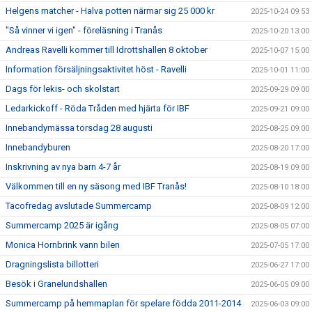
Helgens matcher - Halva potten närmar sig 25 000 kr
2025-10-24 09:53
"Så vinner vi igen" - föreläsning i Tranås
2025-10-20 13:00
Andreas Ravelli kommer till Idrottshallen 8 oktober
2025-10-07 15:00
Information försäljningsaktivitet höst - Ravelli
2025-10-01 11:00
Dags för lekis- och skolstart
2025-09-29 09:00
Ledarkickoff - Röda Tråden med hjärta för IBF
2025-09-21 09:00
Innebandymässa torsdag 28 augusti
2025-08-25 09:00
Innebandyburen
2025-08-20 17:00
Inskrivning av nya barn 4-7 år
2025-08-19 09:00
Välkommen till en ny säsong med IBF Tranås!
2025-08-10 18:00
Tacofredag avslutade Summercamp
2025-08-09 12:00
Summercamp 2025 är igång
2025-08-05 07:00
Monica Hornbrink vann bilen
2025-07-05 17:00
Dragningslista billotteri
2025-06-27 17:00
Besök i Granelundshallen
2025-06-05 09:00
Summercamp på hemmaplan för spelare födda 2011-2014
2025-06-03 09:00