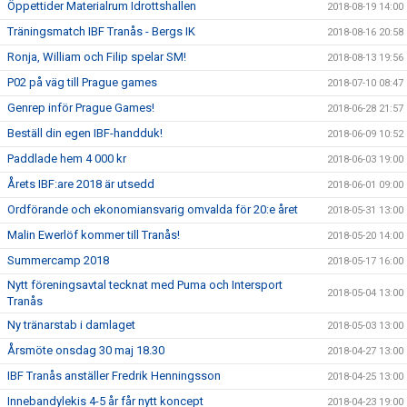
Öppettider Materialrum Idrottshallen
2018-08-19 14:00
Träningsmatch IBF Tranås - Bergs IK
2018-08-16 20:58
Ronja, William och Filip spelar SM!
2018-08-13 19:56
P02 på väg till Prague games
2018-07-10 08:47
Genrep inför Prague Games!
2018-06-28 21:57
Beställ din egen IBF-handduk!
2018-06-09 10:52
Paddlade hem 4 000 kr
2018-06-03 19:00
Årets IBF:are 2018 är utsedd
2018-06-01 09:00
Ordförande och ekonomiansvarig omvalda för 20:e året
2018-05-31 13:00
Malin Ewerlöf kommer till Tranås!
2018-05-20 14:00
Summercamp 2018
2018-05-17 16:00
Nytt föreningsavtal tecknat med Puma och Intersport
2018-05-04 13:00
Tranås
Ny tränarstab i damlaget
2018-05-03 13:00
Årsmöte onsdag 30 maj 18.30
2018-04-27 13:00
IBF Tranås anställer Fredrik Henningsson
2018-04-25 13:00
Innebandylekis 4-5 år får nytt koncept
2018-04-23 19:00