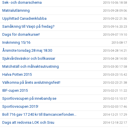
Sek- och domarschema
2015-10-06 18:58
Matrialutlämning
2015-09-28 09:06
Upphittad Canadienklubba
2015-09-22 21:36
Samåkning till Växjö på fredag?
2015-09-16 20:23
Dags för domarkurser!
2015-09-07 19:10
Inskrivning 15/16
2015-08-17
Årsmöte torsdag 28 maj 18.30
2015-04-28 14:21
Sjukvårdsväskor och bollkassar
2015-04-28 14:00
Matchställ och målvaktsutrustning
2015-03-30 17:58
Halva Potten 2015
2015-03-23 15:42
Välkomna på årets avslutningsfest!
2015-02-23 21:38
IBF-cupen 2015
2015-02-21 11:22
Sportlovscupen på innebandy.se
2015-02-15 10:57
Sportlovscupen 2015!
2015-02-03 17:46
Boll 716 gav 17 240 kr till Barncancerfonden…
2014-12-21 17:29
Dags att redovisa LOK och Sisu
2014-12-18 22:17