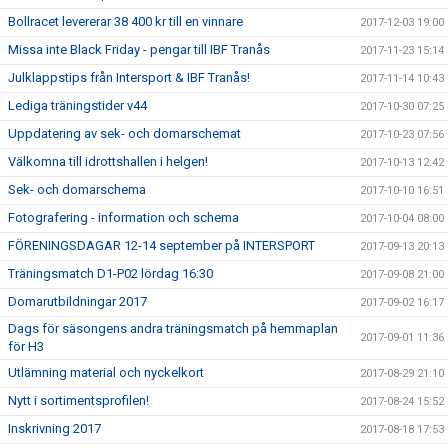
Bollracet levererar 38 400 kr till en vinnare
2017-12-03 19:00
Missa inte Black Friday - pengar till IBF Tranås
2017-11-23 15:14
Julklappstips från Intersport & IBF Tranås!
2017-11-14 10:43
Lediga träningstider v44
2017-10-30 07:25
Uppdatering av sek- och domarschemat
2017-10-23 07:56
Välkomna till idrottshallen i helgen!
2017-10-13 12:42
Sek- och domarschema
2017-10-10 16:51
Fotografering - information och schema
2017-10-04 08:00
FÖRENINGSDAGAR 12-14 september på INTERSPORT
2017-09-13 20:13
Träningsmatch D1-P02 lördag 16:30
2017-09-08 21:00
Domarutbildningar 2017
2017-09-02 16:17
Dags för säsongens andra träningsmatch på hemmaplan
2017-09-01 11:36
för H3
Utlämning material och nyckelkort
2017-08-29 21:10
Nytt i sortimentsprofilen!
2017-08-24 15:52
Inskrivning 2017
2017-08-18 17:53