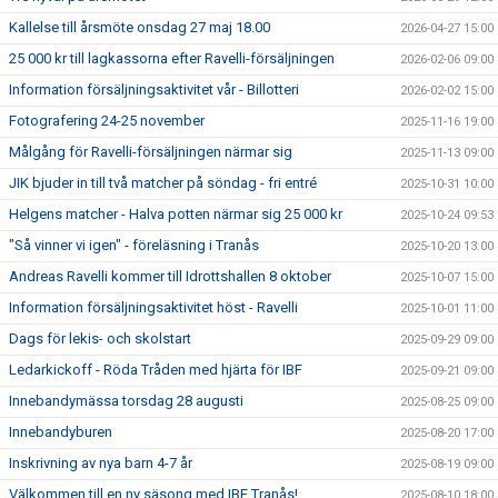
Kallelse till årsmöte onsdag 27 maj 18.00
2026-04-27 15:00
25 000 kr till lagkassorna efter Ravelli-försäljningen
2026-02-06 09:00
Information försäljningsaktivitet vår - Billotteri
2026-02-02 15:00
Fotografering 24-25 november
2025-11-16 19:00
Målgång för Ravelli-försäljningen närmar sig
2025-11-13 09:00
JIK bjuder in till två matcher på söndag - fri entré
2025-10-31 10:00
Helgens matcher - Halva potten närmar sig 25 000 kr
2025-10-24 09:53
"Så vinner vi igen" - föreläsning i Tranås
2025-10-20 13:00
Andreas Ravelli kommer till Idrottshallen 8 oktober
2025-10-07 15:00
Information försäljningsaktivitet höst - Ravelli
2025-10-01 11:00
Dags för lekis- och skolstart
2025-09-29 09:00
Ledarkickoff - Röda Tråden med hjärta för IBF
2025-09-21 09:00
Innebandymässa torsdag 28 augusti
2025-08-25 09:00
Innebandyburen
2025-08-20 17:00
Inskrivning av nya barn 4-7 år
2025-08-19 09:00
Välkommen till en ny säsong med IBF Tranås!
2025-08-10 18:00