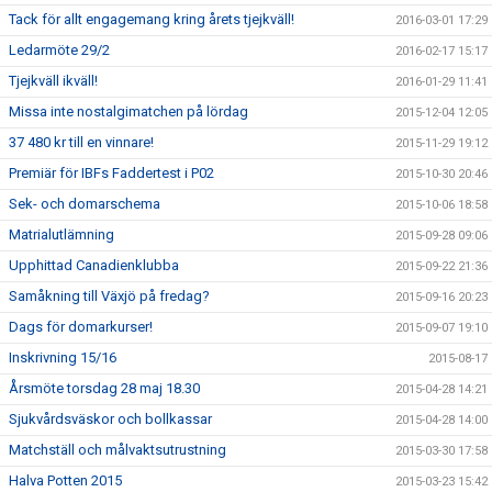
Tack för allt engagemang kring årets tjejkväll!
2016-03-01 17:29
Ledarmöte 29/2
2016-02-17 15:17
Tjejkväll ikväll!
2016-01-29 11:41
Missa inte nostalgimatchen på lördag
2015-12-04 12:05
37 480 kr till en vinnare!
2015-11-29 19:12
Premiär för IBFs Faddertest i P02
2015-10-30 20:46
Sek- och domarschema
2015-10-06 18:58
Matrialutlämning
2015-09-28 09:06
Upphittad Canadienklubba
2015-09-22 21:36
Samåkning till Växjö på fredag?
2015-09-16 20:23
Dags för domarkurser!
2015-09-07 19:10
Inskrivning 15/16
2015-08-17
Årsmöte torsdag 28 maj 18.30
2015-04-28 14:21
Sjukvårdsväskor och bollkassar
2015-04-28 14:00
Matchställ och målvaktsutrustning
2015-03-30 17:58
Halva Potten 2015
2015-03-23 15:42