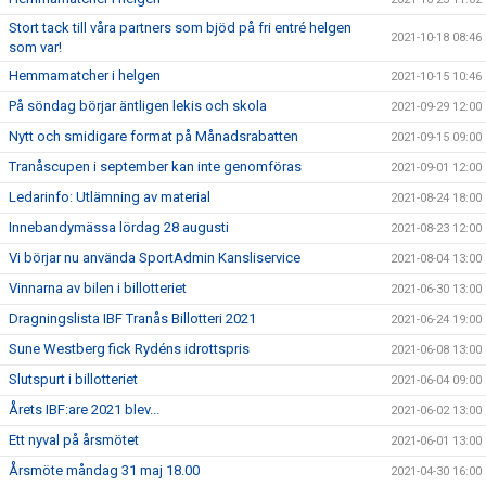
Stort tack till våra partners som bjöd på fri entré helgen
2021-10-18 08:46
som var!
Hemmamatcher i helgen
2021-10-15 10:46
På söndag börjar äntligen lekis och skola
2021-09-29 12:00
Nytt och smidigare format på Månadsrabatten
2021-09-15 09:00
Tranåscupen i september kan inte genomföras
2021-09-01 12:00
Ledarinfo: Utlämning av material
2021-08-24 18:00
Innebandymässa lördag 28 augusti
2021-08-23 12:00
Vi börjar nu använda SportAdmin Kansliservice
2021-08-04 13:00
Vinnarna av bilen i billotteriet
2021-06-30 13:00
Dragningslista IBF Tranås Billotteri 2021
2021-06-24 19:00
Sune Westberg fick Rydéns idrottspris
2021-06-08 13:00
Slutspurt i billotteriet
2021-06-04 09:00
Årets IBF:are 2021 blev...
2021-06-02 13:00
Ett nyval på årsmötet
2021-06-01 13:00
Årsmöte måndag 31 maj 18.00
2021-04-30 16:00