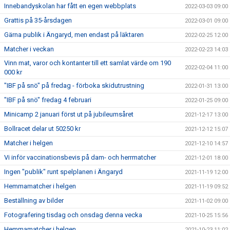
Innebandyskolan har fått en egen webbplats
2022-03-03 09:00
Grattis på 35-årsdagen
2022-03-01 09:00
Gärna publik i Ängaryd, men endast på läktaren
2022-02-25 12:00
Matcher i veckan
2022-02-23 14:03
Vinn mat, varor och kontanter till ett samlat värde om 190
2022-02-04 11:00
000 kr
"IBF på snö" på fredag - förboka skidutrustning
2022-01-31 13:00
"IBF på snö" fredag 4 februari
2022-01-25 09:00
Minicamp 2 januari först ut på jubileumsåret
2021-12-17 13:00
Bollracet delar ut 50250 kr
2021-12-12 15:07
Matcher i helgen
2021-12-10 14:57
Vi inför vaccinationsbevis på dam- och herrmatcher
2021-12-01 18:00
Ingen "publik" runt spelplanen i Ängaryd
2021-11-19 12:00
Hemmamatcher i helgen
2021-11-19 09:52
Beställning av bilder
2021-11-02 09:00
Fotografering tisdag och onsdag denna vecka
2021-10-25 15:56
Hemmamatcher i helgen
2021-10-23 11:02