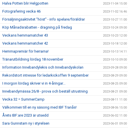
Halva Potten blir Helgpotten
2023-11-04 15:00
Fotografering vecka 46
2023-11-02 16:46
Försäljningsaktivitet "höst" - info spelare/föräldrar
2023-10-27 11:00
Köp Månadsrabatten - dragning på fredag
2023-10-24 09:00
Veckans hemmamatcher 43
2023-10-23 12:00
Veckans hemmamatcher 42
2023-10-18 12:00
Hemmapremiär för herrarna!
2023-10-13 14:11
Tränarutbildning lördag 18 november
2023-10-10 09:00
Information Innebandylekis och Innebandyskolan
2023-09-28 09:00
Rekordstort intresse för ledarkickoffen 9 september
2023-08-29 09:00
I morgon lördag skriver vi in 4-åringar...
2023-08-25 09:00
Innebandymässa 26/8 - prova och beställ utrustning
2023-08-21 09:00
Vecka 32 = SummerCamp
2023-08-11 11:00
Välkommen till en ny säsong med IBF Tranås!
2023-08-06 15:00
Årets IBF:are 2023 är utsedd
2023-06-02 11:00
Sara Gunnstam ny i styrelsen
2023-06-01 09:00