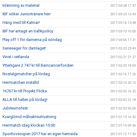
Inlämning av material
2017-03-28 17:37
IBF söker Juniortränare herr
2017-03-23 15:43
Häng med till Kalmar!
2017-03-16 13:48
IBF har antagit en trafikpolicy
2017-03-10 10:00
Play off 1 för damerna på söndag
2017-03-06 17:21
Serieseger för damlaget!
2017-02-23 23:49
Vinst i vetlanda
2017-02-21 21:27
Ytterligare 2 747 kr till Barncancerfonden
2017-02-20 18:00
Nostalgimatcher på lördag
2017-02-16 17:26
Herrmatchen inställd
2017-02-10 20:10
16767 kr till Projekt Flicka
2017-02-05 16:25
ALLA till hallen på lördag!
2017-02-02 21:18
Jubileumsfest
2017-02-02 06:00
Kvarglömd målvaktsutrustning
2017-01-19 16:32
Herrmatch idag klockan 15:00
2017-01-14 09:36
Sportlovscupen 2017 har en egen hemsida
2017-01-12 17:30