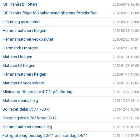
IBF Tranås billotteri
2020-03-19 16:46
IBF Tranås följer folkhälsomyndighetens föreskrifter
2020-03-13 12:00
Inlämning av material
2020-03-09 22:00
Hemmamatcher i helgen
2020-02-28 21:56
Hemmamatcher veckoslutet
2020-02-20 18:34
Herrmatch i morgon
2020-02-15 20:01
Matcher i helgen
2020-01-31 12:43
Matcher till helgen
2020-01-23 10:50
Hemmamatcher i helgen
2020-01-17 17:35
Matcher till veckoslutet
2020-01-09 12:05
Minicamp för spelare 4-7 år på söndag
2019-12-27 09:00
Matcher denna helg
2019-12-20 13:14
Bollracet delar ut 77 750 kr
2019-12-15 16:30
Dragningslista P05 lotteri 7/12
2019-12-08 15:20
Hemmamatcher denna helg
2019-12-06 10:22
Fotografering onsdag 20/11 och söndag 24/11
2019-11-19 17:29