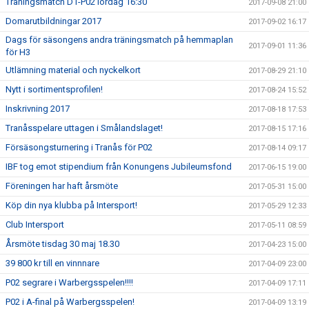
Träningsmatch D1-P02 lördag 16:30
2017-09-08 21:00
Domarutbildningar 2017
2017-09-02 16:17
Dags för säsongens andra träningsmatch på hemmaplan
2017-09-01 11:36
för H3
Utlämning material och nyckelkort
2017-08-29 21:10
Nytt i sortimentsprofilen!
2017-08-24 15:52
Inskrivning 2017
2017-08-18 17:53
Tranåsspelare uttagen i Smålandslaget!
2017-08-15 17:16
Försäsongsturnering i Tranås för P02
2017-08-14 09:17
IBF tog emot stipendium från Konungens Jubileumsfond
2017-06-15 19:00
Föreningen har haft årsmöte
2017-05-31 15:00
Köp din nya klubba på Intersport!
2017-05-29 12:33
Club Intersport
2017-05-11 08:59
Årsmöte tisdag 30 maj 18.30
2017-04-23 15:00
39 800 kr till en vinnnare
2017-04-09 23:00
P02 segrare i Warbergsspelen!!!!
2017-04-09 17:11
P02 i A-final på Warbergsspelen!
2017-04-09 13:19