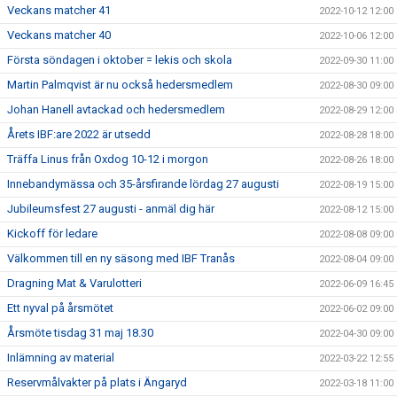
Veckans matcher 41
2022-10-12 12:00
Veckans matcher 40
2022-10-06 12:00
Första söndagen i oktober = lekis och skola
2022-09-30 11:00
Martin Palmqvist är nu också hedersmedlem
2022-08-30 09:00
Johan Hanell avtackad och hedersmedlem
2022-08-29 12:00
Årets IBF:are 2022 är utsedd
2022-08-28 18:00
Träffa Linus från Oxdog 10-12 i morgon
2022-08-26 18:00
Innebandymässa och 35-årsfirande lördag 27 augusti
2022-08-19 15:00
Jubileumsfest 27 augusti - anmäl dig här
2022-08-12 15:00
Kickoff för ledare
2022-08-08 09:00
Välkommen till en ny säsong med IBF Tranås
2022-08-04 09:00
Dragning Mat & Varulotteri
2022-06-09 16:45
Ett nyval på årsmötet
2022-06-02 09:00
Årsmöte tisdag 31 maj 18.30
2022-04-30 09:00
Inlämning av material
2022-03-22 12:55
Reservmålvakter på plats i Ängaryd
2022-03-18 11:00