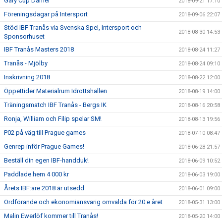
Gary Cup Damer
2018-09-21 17:10
Föreningsdagar på Intersport
2018-09-06 22:07
Stöd IBF Tranås via Svenska Spel, Intersport och
2018-08-30 14:53
Sponsorhuset
IBF Tranås Masters 2018
2018-08-24 11:27
Tranås - Mjölby
2018-08-24 09:10
Inskrivning 2018
2018-08-22 12:00
Öppettider Materialrum Idrottshallen
2018-08-19 14:00
Träningsmatch IBF Tranås - Bergs IK
2018-08-16 20:58
Ronja, William och Filip spelar SM!
2018-08-13 19:56
P02 på väg till Prague games
2018-07-10 08:47
Genrep inför Prague Games!
2018-06-28 21:57
Beställ din egen IBF-handduk!
2018-06-09 10:52
Paddlade hem 4 000 kr
2018-06-03 19:00
Årets IBF:are 2018 är utsedd
2018-06-01 09:00
Ordförande och ekonomiansvarig omvalda för 20:e året
2018-05-31 13:00
Malin Ewerlöf kommer till Tranås!
2018-05-20 14:00