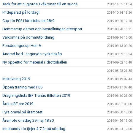
Tack för att ni gjorde Tvåkronan till en succé.
2019-11-05 11:54
Prideparad på lördag!
2019-10-14 18:36
Cup för P05 i Idrottshuset 28/9
2019-09-26 17:18
Hemmacup damer och beställningar Intersport
2019-09-20 15:11
Välkomna på domarutbildning
2019-09-16 10:00
Försäsongscup Herr A
2019-09-13 09:26
Ändrad kod i ängaryds nyckelskåp
2019-09-09 18:24
Ny öppettid för material i Idrottshallen
2019-09-02 16:48
2019-08-28 21:35
Inskrivning 2019
2019-08-19 07:43
Öppen träning med P05
2019-07-17 07:40
Dragningslista IBF Tranås Billotteri 2019
2019-06-10 21:00
Årets IBF:are 2019...
2019-06-01 09:00
Fyra omval på årsmötet
2019-05-30 18:00
Årsmöte onsdag 29 maj 18.30
2019-04-26 15:00
Innebandy för tjejer 4-7 år på söndag
2019-04-24 12:00