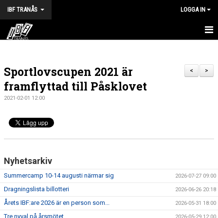
IBF TRANÅS
LOGGA IN
HEM
Sportlovscupen 2021 är
FÖRENINGEN
<
>
framflyttad till Påsklovet
VÅRA LAG
2021-02-01 12:00
TRÄNINGSTIDER
KALENDER
MATCHER
Nyhetsarkiv
Summercamp 10-14 augusti närmar sig
BILDGALLERI
2026-07-27 09:00
Dragningslista billotteri
2026-06-26 20:18
DOKUMENT
Årets IBF:are 2026 är en person som...
2026-05-31 18:00
Tre nyval på årsmötet
HALVA POTTEN
2026-05-29 12:00