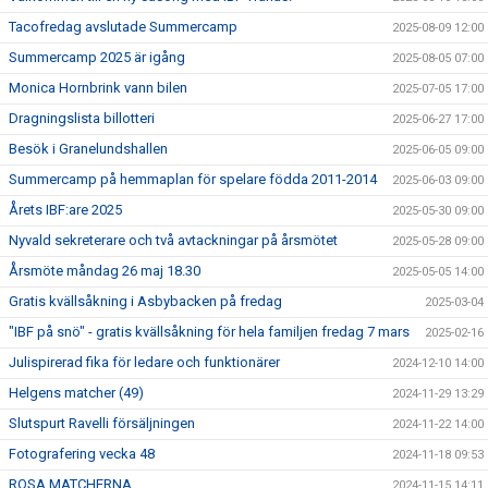
Tacofredag avslutade Summercamp
2025-08-09 12:00
Summercamp 2025 är igång
2025-08-05 07:00
Monica Hornbrink vann bilen
2025-07-05 17:00
Dragningslista billotteri
2025-06-27 17:00
Besök i Granelundshallen
2025-06-05 09:00
Summercamp på hemmaplan för spelare födda 2011-2014
2025-06-03 09:00
Årets IBF:are 2025
2025-05-30 09:00
Nyvald sekreterare och två avtackningar på årsmötet
2025-05-28 09:00
Årsmöte måndag 26 maj 18.30
2025-05-05 14:00
Gratis kvällsåkning i Asbybacken på fredag
2025-03-04
"IBF på snö" - gratis kvällsåkning för hela familjen fredag 7 mars
2025-02-16
Julispirerad fika för ledare och funktionärer
2024-12-10 14:00
Helgens matcher (49)
2024-11-29 13:29
Slutspurt Ravelli försäljningen
2024-11-22 14:00
Fotografering vecka 48
2024-11-18 09:53
ROSA MATCHERNA
2024-11-15 14:11