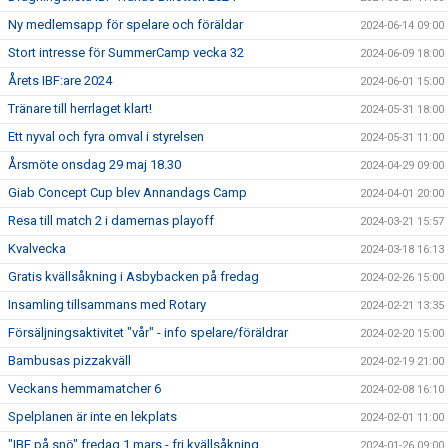
Ny medlemsapp för spelare och föräldar
2024-06-14 09:00
Stort intresse för SummerCamp vecka 32
2024-06-09 18:00
Årets IBF:are 2024
2024-06-01 15:00
Tränare till herrlaget klart!
2024-05-31 18:00
Ett nyval och fyra omval i styrelsen
2024-05-31 11:00
Årsmöte onsdag 29 maj 18.30
2024-04-29 09:00
Giab Concept Cup blev Annandags Camp
2024-04-01 20:00
Resa till match 2 i damernas playoff
2024-03-21 15:57
Kvalvecka
2024-03-18 16:13
Gratis kvällsåkning i Asbybacken på fredag
2024-02-26 15:00
Insamling tillsammans med Rotary
2024-02-21 13:35
Försäljningsaktivitet "vår" - info spelare/föräldrar
2024-02-20 15:00
Bambusas pizzakväll
2024-02-19 21:00
Veckans hemmamatcher 6
2024-02-08 16:10
Spelplanen är inte en lekplats
2024-02-01 11:00
"IBF på snö" fredag 1 mars - fri kvällsåkning
2024-01-26 09:00