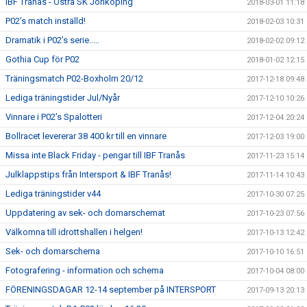
IBF Tranås - Östra SK Jönköping
2018-03-01 11:18
P02’s match inställd!
2018-02-03 10:31
Dramatik i P02’s serie.....
2018-02-02 09:12
Gothia Cup för P02
2018-01-02 12:15
Träningsmatch P02-Boxholm 20/12
2017-12-18 09:48
Lediga träningstider Jul/Nyår
2017-12-10 10:26
Vinnare i P02’s Spalotteri
2017-12-04 20:24
Bollracet levererar 38 400 kr till en vinnare
2017-12-03 19:00
Missa inte Black Friday - pengar till IBF Tranås
2017-11-23 15:14
Julklappstips från Intersport & IBF Tranås!
2017-11-14 10:43
Lediga träningstider v44
2017-10-30 07:25
Uppdatering av sek- och domarschemat
2017-10-23 07:56
Välkomna till idrottshallen i helgen!
2017-10-13 12:42
Sek- och domarschema
2017-10-10 16:51
Fotografering - information och schema
2017-10-04 08:00
FÖRENINGSDAGAR 12-14 september på INTERSPORT
2017-09-13 20:13