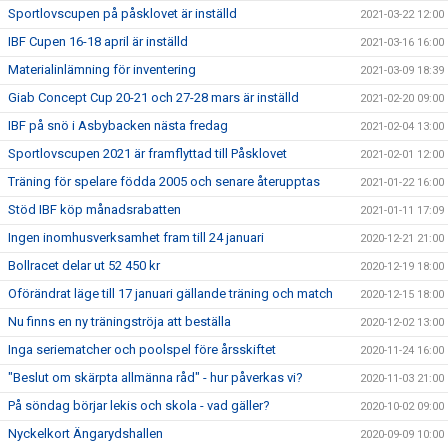
Sportlovscupen på påsklovet är inställd
2021-03-22 12:00
IBF Cupen 16-18 april är inställd
2021-03-16 16:00
Materialinlämning för inventering
2021-03-09 18:39
Giab Concept Cup 20-21 och 27-28 mars är inställd
2021-02-20 09:00
IBF på snö i Asbybacken nästa fredag
2021-02-04 13:00
Sportlovscupen 2021 är framflyttad till Påsklovet
2021-02-01 12:00
Träning för spelare födda 2005 och senare återupptas
2021-01-22 16:00
Stöd IBF köp månadsrabatten
2021-01-11 17:09
Ingen inomhusverksamhet fram till 24 januari
2020-12-21 21:00
Bollracet delar ut 52 450 kr
2020-12-19 18:00
Oförändrat läge till 17 januari gällande träning och match
2020-12-15 18:00
Nu finns en ny träningströja att beställa
2020-12-02 13:00
Inga seriematcher och poolspel före årsskiftet
2020-11-24 16:00
"Beslut om skärpta allmänna råd" - hur påverkas vi?
2020-11-03 21:00
På söndag börjar lekis och skola - vad gäller?
2020-10-02 09:00
Nyckelkort Ängarydshallen
2020-09-09 10:00