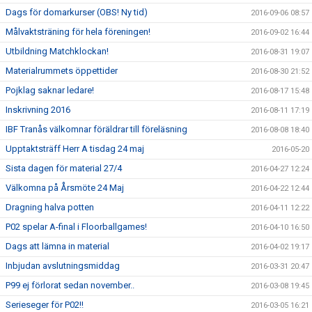
Dags för domarkurser (OBS! Ny tid)
2016-09-06 08:57
Målvaktsträning för hela föreningen!
2016-09-02 16:44
Utbildning Matchklockan!
2016-08-31 19:07
Materialrummets öppettider
2016-08-30 21:52
Pojklag saknar ledare!
2016-08-17 15:48
Inskrivning 2016
2016-08-11 17:19
IBF Tranås välkomnar föräldrar till föreläsning
2016-08-08 18:40
Upptaktsträff Herr A tisdag 24 maj
2016-05-20
Sista dagen för material 27/4
2016-04-27 12:24
Välkomna på Årsmöte 24 Maj
2016-04-22 12:44
Dragning halva potten
2016-04-11 12:22
P02 spelar A-final i Floorballgames!
2016-04-10 16:50
Dags att lämna in material
2016-04-02 19:17
Inbjudan avslutningsmiddag
2016-03-31 20:47
P99 ej förlorat sedan november..
2016-03-08 19:45
Serieseger för P02!!
2016-03-05 16:21