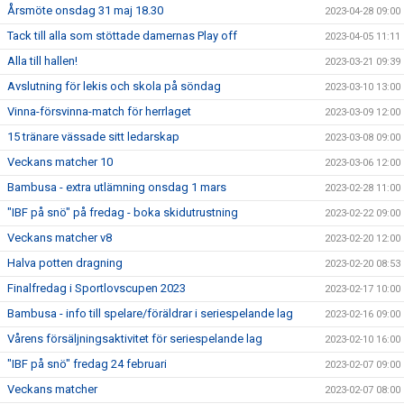
Årsmöte onsdag 31 maj 18.30
2023-04-28 09:00
Tack till alla som stöttade damernas Play off
2023-04-05 11:11
Alla till hallen!
2023-03-21 09:39
Avslutning för lekis och skola på söndag
2023-03-10 13:00
Vinna-försvinna-match för herrlaget
2023-03-09 12:00
15 tränare vässade sitt ledarskap
2023-03-08 09:00
Veckans matcher 10
2023-03-06 12:00
Bambusa - extra utlämning onsdag 1 mars
2023-02-28 11:00
"IBF på snö" på fredag - boka skidutrustning
2023-02-22 09:00
Veckans matcher v8
2023-02-20 12:00
Halva potten dragning
2023-02-20 08:53
Finalfredag i Sportlovscupen 2023
2023-02-17 10:00
Bambusa - info till spelare/föräldrar i seriespelande lag
2023-02-16 09:00
Vårens försäljningsaktivitet för seriespelande lag
2023-02-10 16:00
"IBF på snö" fredag 24 februari
2023-02-07 09:00
Veckans matcher
2023-02-07 08:00