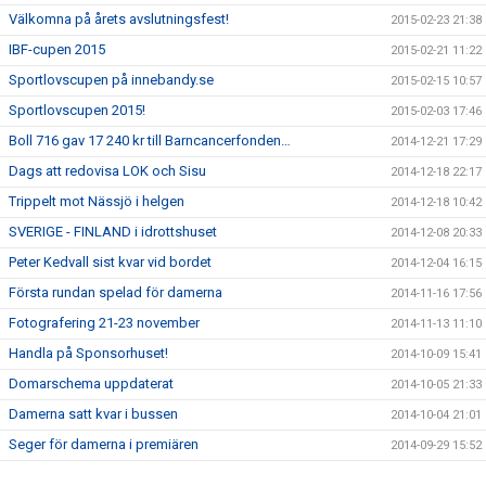
Välkomna på årets avslutningsfest!
2015-02-23 21:38
IBF-cupen 2015
2015-02-21 11:22
Sportlovscupen på innebandy.se
2015-02-15 10:57
Sportlovscupen 2015!
2015-02-03 17:46
Boll 716 gav 17 240 kr till Barncancerfonden…
2014-12-21 17:29
Dags att redovisa LOK och Sisu
2014-12-18 22:17
Trippelt mot Nässjö i helgen
2014-12-18 10:42
SVERIGE - FINLAND i idrottshuset
2014-12-08 20:33
Peter Kedvall sist kvar vid bordet
2014-12-04 16:15
Första rundan spelad för damerna
2014-11-16 17:56
Fotografering 21-23 november
2014-11-13 11:10
Handla på Sponsorhuset!
2014-10-09 15:41
Domarschema uppdaterat
2014-10-05 21:33
Damerna satt kvar i bussen
2014-10-04 21:01
Seger för damerna i premiären
2014-09-29 15:52
Seger mot Linköping
2014-09-23 13:56