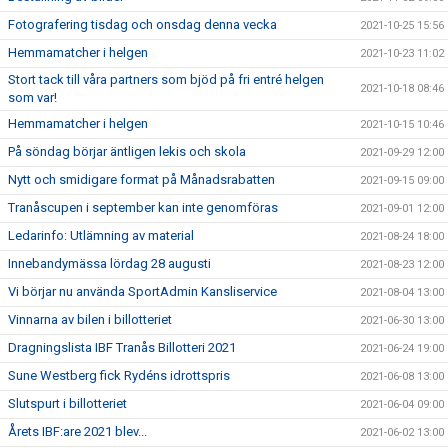
Fotografering tisdag och onsdag denna vecka
2021-10-25 15:56
Hemmamatcher i helgen
2021-10-23 11:02
Stort tack till våra partners som bjöd på fri entré helgen
2021-10-18 08:46
som var!
Hemmamatcher i helgen
2021-10-15 10:46
På söndag börjar äntligen lekis och skola
2021-09-29 12:00
Nytt och smidigare format på Månadsrabatten
2021-09-15 09:00
Tranåscupen i september kan inte genomföras
2021-09-01 12:00
Ledarinfo: Utlämning av material
2021-08-24 18:00
Innebandymässa lördag 28 augusti
2021-08-23 12:00
Vi börjar nu använda SportAdmin Kansliservice
2021-08-04 13:00
Vinnarna av bilen i billotteriet
2021-06-30 13:00
Dragningslista IBF Tranås Billotteri 2021
2021-06-24 19:00
Sune Westberg fick Rydéns idrottspris
2021-06-08 13:00
Slutspurt i billotteriet
2021-06-04 09:00
Årets IBF:are 2021 blev...
2021-06-02 13:00