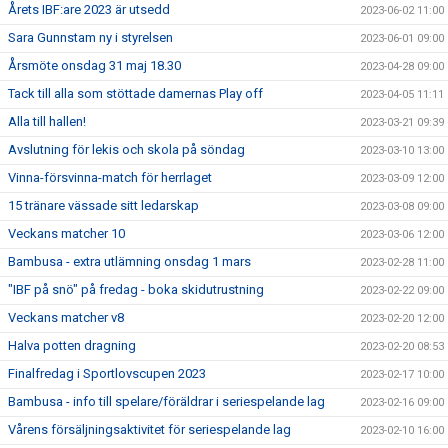
Årets IBF:are 2023 är utsedd
2023-06-02 11:00
Sara Gunnstam ny i styrelsen
2023-06-01 09:00
Årsmöte onsdag 31 maj 18.30
2023-04-28 09:00
Tack till alla som stöttade damernas Play off
2023-04-05 11:11
Alla till hallen!
2023-03-21 09:39
Avslutning för lekis och skola på söndag
2023-03-10 13:00
Vinna-försvinna-match för herrlaget
2023-03-09 12:00
15 tränare vässade sitt ledarskap
2023-03-08 09:00
Veckans matcher 10
2023-03-06 12:00
Bambusa - extra utlämning onsdag 1 mars
2023-02-28 11:00
"IBF på snö" på fredag - boka skidutrustning
2023-02-22 09:00
Veckans matcher v8
2023-02-20 12:00
Halva potten dragning
2023-02-20 08:53
Finalfredag i Sportlovscupen 2023
2023-02-17 10:00
Bambusa - info till spelare/föräldrar i seriespelande lag
2023-02-16 09:00
Vårens försäljningsaktivitet för seriespelande lag
2023-02-10 16:00