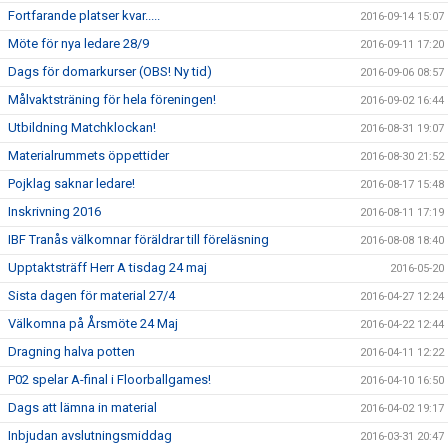
Fortfarande platser kvar.....
2016-09-14 15:07
Möte för nya ledare 28/9
2016-09-11 17:20
Dags för domarkurser (OBS! Ny tid)
2016-09-06 08:57
Målvaktsträning för hela föreningen!
2016-09-02 16:44
Utbildning Matchklockan!
2016-08-31 19:07
Materialrummets öppettider
2016-08-30 21:52
Pojklag saknar ledare!
2016-08-17 15:48
Inskrivning 2016
2016-08-11 17:19
IBF Tranås välkomnar föräldrar till föreläsning
2016-08-08 18:40
Upptaktsträff Herr A tisdag 24 maj
2016-05-20
Sista dagen för material 27/4
2016-04-27 12:24
Välkomna på Årsmöte 24 Maj
2016-04-22 12:44
Dragning halva potten
2016-04-11 12:22
P02 spelar A-final i Floorballgames!
2016-04-10 16:50
Dags att lämna in material
2016-04-02 19:17
Inbjudan avslutningsmiddag
2016-03-31 20:47