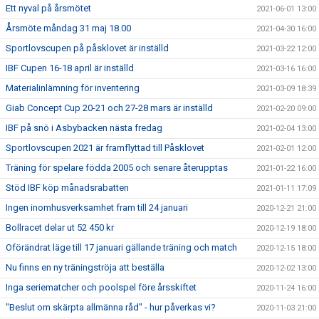
Ett nyval på årsmötet
2021-06-01 13:00
Årsmöte måndag 31 maj 18.00
2021-04-30 16:00
Sportlovscupen på påsklovet är inställd
2021-03-22 12:00
IBF Cupen 16-18 april är inställd
2021-03-16 16:00
Materialinlämning för inventering
2021-03-09 18:39
Giab Concept Cup 20-21 och 27-28 mars är inställd
2021-02-20 09:00
IBF på snö i Asbybacken nästa fredag
2021-02-04 13:00
Sportlovscupen 2021 är framflyttad till Påsklovet
2021-02-01 12:00
Träning för spelare födda 2005 och senare återupptas
2021-01-22 16:00
Stöd IBF köp månadsrabatten
2021-01-11 17:09
Ingen inomhusverksamhet fram till 24 januari
2020-12-21 21:00
Bollracet delar ut 52 450 kr
2020-12-19 18:00
Oförändrat läge till 17 januari gällande träning och match
2020-12-15 18:00
Nu finns en ny träningströja att beställa
2020-12-02 13:00
Inga seriematcher och poolspel före årsskiftet
2020-11-24 16:00
"Beslut om skärpta allmänna råd" - hur påverkas vi?
2020-11-03 21:00