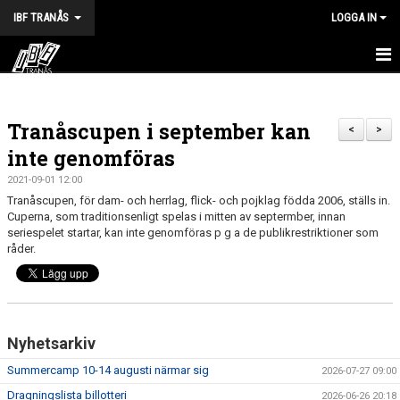
IBF TRANÅS
LOGGA IN
HEM
Tranåscupen i september kan
FÖRENINGEN
<
>
inte genomföras
VÅRA LAG
2021-09-01 12:00
Tranåscupen, för dam- och herrlag, flick- och pojklag födda 2006, ställs in.
TRÄNINGSTIDER
Cuperna, som traditionsenligt spelas i mitten av septermber, innan
seriespelet startar, kan inte genomföras p g a de publikrestriktioner som
KALENDER
råder.
MATCHER
BILDGALLERI
Nyhetsarkiv
DOKUMENT
Summercamp 10-14 augusti närmar sig
2026-07-27 09:00
Dragningslista billotteri
2026-06-26 20:18
HALVA POTTEN