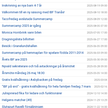
Inskrivning av nya barn 4-7 år
2025-08-19 09:00
Välkommen till en ny säsong med IBF Tranås!
2025-08-10 18:00
Tacofredag avslutade Summercamp
2025-08-09 12:00
Summercamp 2025 är igång
2025-08-05 07:00
Monica Hornbrink vann bilen
2025-07-05 17:00
Dragningslista billotteri
2025-06-27 17:00
Besök i Granelundshallen
2025-06-05 09:00
Summercamp på hemmaplan för spelare födda 2011-2014
2025-06-03 09:00
Årets IBF:are 2025
2025-05-30 09:00
Nyvald sekreterare och två avtackningar på årsmötet
2025-05-28 09:00
Årsmöte måndag 26 maj 18.30
2025-05-05 14:00
Gratis kvällsåkning i Asbybacken på fredag
2025-03-04
"IBF på snö" - gratis kvällsåkning för hela familjen fredag 7 mars
2025-02-16
Julispirerad fika för ledare och funktionärer
2024-12-10 14:00
Helgens matcher (49)
2024-11-29 13:29
Slutspurt Ravelli försäljningen
2024-11-22 14:00