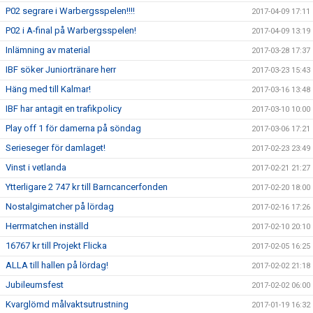
P02 segrare i Warbergsspelen!!!!
2017-04-09 17:11
P02 i A-final på Warbergsspelen!
2017-04-09 13:19
Inlämning av material
2017-03-28 17:37
IBF söker Juniortränare herr
2017-03-23 15:43
Häng med till Kalmar!
2017-03-16 13:48
IBF har antagit en trafikpolicy
2017-03-10 10:00
Play off 1 för damerna på söndag
2017-03-06 17:21
Serieseger för damlaget!
2017-02-23 23:49
Vinst i vetlanda
2017-02-21 21:27
Ytterligare 2 747 kr till Barncancerfonden
2017-02-20 18:00
Nostalgimatcher på lördag
2017-02-16 17:26
Herrmatchen inställd
2017-02-10 20:10
16767 kr till Projekt Flicka
2017-02-05 16:25
ALLA till hallen på lördag!
2017-02-02 21:18
Jubileumsfest
2017-02-02 06:00
Kvarglömd målvaktsutrustning
2017-01-19 16:32