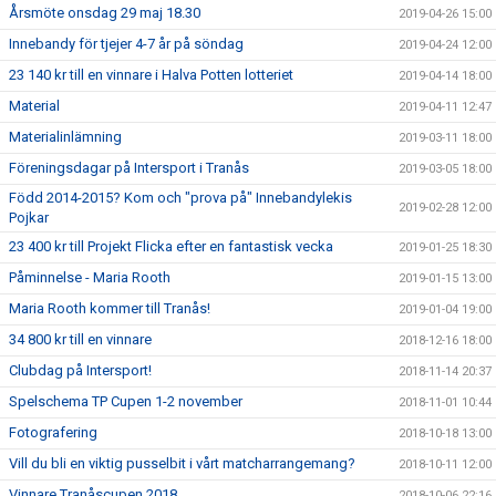
Årsmöte onsdag 29 maj 18.30
2019-04-26 15:00
Innebandy för tjejer 4-7 år på söndag
2019-04-24 12:00
23 140 kr till en vinnare i Halva Potten lotteriet
2019-04-14 18:00
Material
2019-04-11 12:47
Materialinlämning
2019-03-11 18:00
Föreningsdagar på Intersport i Tranås
2019-03-05 18:00
Född 2014-2015? Kom och "prova på" Innebandylekis
2019-02-28 12:00
Pojkar
23 400 kr till Projekt Flicka efter en fantastisk vecka
2019-01-25 18:30
Påminnelse - Maria Rooth
2019-01-15 13:00
Maria Rooth kommer till Tranås!
2019-01-04 19:00
34 800 kr till en vinnare
2018-12-16 18:00
Clubdag på Intersport!
2018-11-14 20:37
Spelschema TP Cupen 1-2 november
2018-11-01 10:44
Fotografering
2018-10-18 13:00
Vill du bli en viktig pusselbit i vårt matcharrangemang?
2018-10-11 12:00
Vinnare Tranåscupen 2018
2018-10-06 22:16