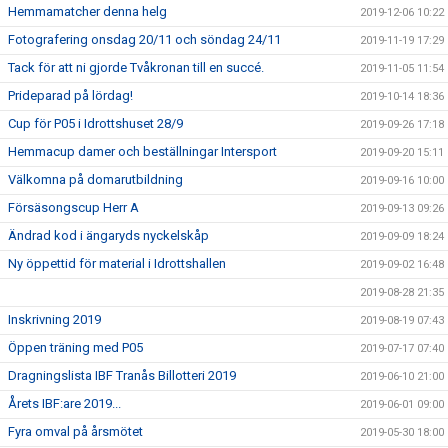
Hemmamatcher denna helg
2019-12-06 10:22
Fotografering onsdag 20/11 och söndag 24/11
2019-11-19 17:29
Tack för att ni gjorde Tvåkronan till en succé.
2019-11-05 11:54
Prideparad på lördag!
2019-10-14 18:36
Cup för P05 i Idrottshuset 28/9
2019-09-26 17:18
Hemmacup damer och beställningar Intersport
2019-09-20 15:11
Välkomna på domarutbildning
2019-09-16 10:00
Försäsongscup Herr A
2019-09-13 09:26
Ändrad kod i ängaryds nyckelskåp
2019-09-09 18:24
Ny öppettid för material i Idrottshallen
2019-09-02 16:48
2019-08-28 21:35
Inskrivning 2019
2019-08-19 07:43
Öppen träning med P05
2019-07-17 07:40
Dragningslista IBF Tranås Billotteri 2019
2019-06-10 21:00
Årets IBF:are 2019...
2019-06-01 09:00
Fyra omval på årsmötet
2019-05-30 18:00