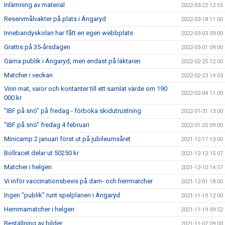
Inlämning av material
2022-03-22 12:55
Reservmålvakter på plats i Ängaryd
2022-03-18 11:00
Innebandyskolan har fått en egen webbplats
2022-03-03 09:00
Grattis på 35-årsdagen
2022-03-01 09:00
Gärna publik i Ängaryd, men endast på läktaren
2022-02-25 12:00
Matcher i veckan
2022-02-23 14:03
Vinn mat, varor och kontanter till ett samlat värde om 190
2022-02-04 11:00
000 kr
"IBF på snö" på fredag - förboka skidutrustning
2022-01-31 13:00
"IBF på snö" fredag 4 februari
2022-01-25 09:00
Minicamp 2 januari först ut på jubileumsåret
2021-12-17 13:00
Bollracet delar ut 50250 kr
2021-12-12 15:07
Matcher i helgen
2021-12-10 14:57
Vi inför vaccinationsbevis på dam- och herrmatcher
2021-12-01 18:00
Ingen "publik" runt spelplanen i Ängaryd
2021-11-19 12:00
Hemmamatcher i helgen
2021-11-19 09:52
Beställning av bilder
2021-11-02 09:00