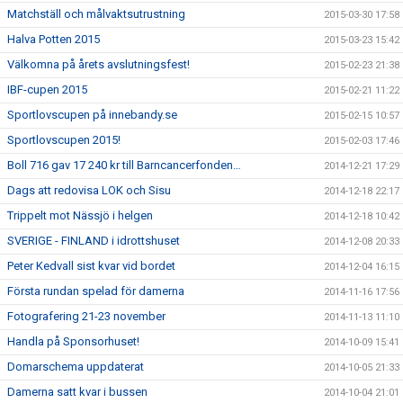
Matchställ och målvaktsutrustning
2015-03-30 17:58
Halva Potten 2015
2015-03-23 15:42
Välkomna på årets avslutningsfest!
2015-02-23 21:38
IBF-cupen 2015
2015-02-21 11:22
Sportlovscupen på innebandy.se
2015-02-15 10:57
Sportlovscupen 2015!
2015-02-03 17:46
Boll 716 gav 17 240 kr till Barncancerfonden…
2014-12-21 17:29
Dags att redovisa LOK och Sisu
2014-12-18 22:17
Trippelt mot Nässjö i helgen
2014-12-18 10:42
SVERIGE - FINLAND i idrottshuset
2014-12-08 20:33
Peter Kedvall sist kvar vid bordet
2014-12-04 16:15
Första rundan spelad för damerna
2014-11-16 17:56
Fotografering 21-23 november
2014-11-13 11:10
Handla på Sponsorhuset!
2014-10-09 15:41
Domarschema uppdaterat
2014-10-05 21:33
Damerna satt kvar i bussen
2014-10-04 21:01