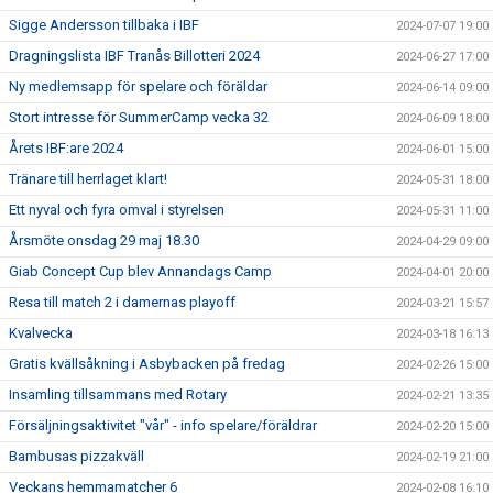
Sigge Andersson tillbaka i IBF
2024-07-07 19:00
Dragningslista IBF Tranås Billotteri 2024
2024-06-27 17:00
Ny medlemsapp för spelare och föräldar
2024-06-14 09:00
Stort intresse för SummerCamp vecka 32
2024-06-09 18:00
Årets IBF:are 2024
2024-06-01 15:00
Tränare till herrlaget klart!
2024-05-31 18:00
Ett nyval och fyra omval i styrelsen
2024-05-31 11:00
Årsmöte onsdag 29 maj 18.30
2024-04-29 09:00
Giab Concept Cup blev Annandags Camp
2024-04-01 20:00
Resa till match 2 i damernas playoff
2024-03-21 15:57
Kvalvecka
2024-03-18 16:13
Gratis kvällsåkning i Asbybacken på fredag
2024-02-26 15:00
Insamling tillsammans med Rotary
2024-02-21 13:35
Försäljningsaktivitet "vår" - info spelare/föräldrar
2024-02-20 15:00
Bambusas pizzakväll
2024-02-19 21:00
Veckans hemmamatcher 6
2024-02-08 16:10