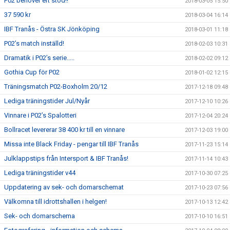
P02 behöver ert stöd!!
2018-03-05 15:50
37 590 kr
2018-03-04 16:14
IBF Tranås - Östra SK Jönköping
2018-03-01 11:18
P02’s match inställd!
2018-02-03 10:31
Dramatik i P02’s serie.....
2018-02-02 09:12
Gothia Cup för P02
2018-01-02 12:15
Träningsmatch P02-Boxholm 20/12
2017-12-18 09:48
Lediga träningstider Jul/Nyår
2017-12-10 10:26
Vinnare i P02’s Spalotteri
2017-12-04 20:24
Bollracet levererar 38 400 kr till en vinnare
2017-12-03 19:00
Missa inte Black Friday - pengar till IBF Tranås
2017-11-23 15:14
Julklappstips från Intersport & IBF Tranås!
2017-11-14 10:43
Lediga träningstider v44
2017-10-30 07:25
Uppdatering av sek- och domarschemat
2017-10-23 07:56
Välkomna till idrottshallen i helgen!
2017-10-13 12:42
Sek- och domarschema
2017-10-10 16:51