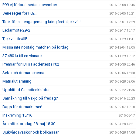
P99 ej förlorat sedan november..
2016-03-08 19:45
Serieseger för P02!!
2016-03-05 16:21
Tack för allt engagemang kring årets tjejkväll!
2016-03-01 17:29
Ledarmöte 29/2
2016-02-17 15:17
Tjejkväll ikväll!
2016-01-29 11:41
Missa inte nostalgimatchen på lördag
2015-12-04 12:05
37 480 kr till en vinnare!
2015-11-29 19:12
Premiär för IBFs Faddertest i P02
2015-10-30 20:46
Sek- och domarschema
2015-10-06 18:58
Matrialutlämning
2015-09-28 09:06
Upphittad Canadienklubba
2015-09-22 21:36
Samåkning till Växjö på fredag?
2015-09-16 20:23
Dags för domarkurser!
2015-09-07 19:10
Inskrivning 15/16
2015-08-17
Årsmöte torsdag 28 maj 18.30
2015-04-28 14:21
Sjukvårdsväskor och bollkassar
2015-04-28 14:00