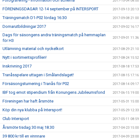
Fotografering - information och schema
2017-10-04 08:00
FÖRENINGSDAGAR 12-14 september på INTERSPORT
2017-09-13 20:13
Träningsmatch D1-P02 lördag 16:30
2017-09-08 21:00
Domarutbildningar 2017
2017-09-02 16:17
Dags för säsongens andra träningsmatch på hemmaplan
2017-09-01 11:36
för H3
Utlämning material och nyckelkort
2017-08-29 21:10
Nytt i sortimentsprofilen!
2017-08-24 15:52
Inskrivning 2017
2017-08-18 17:53
Tranåsspelare uttagen i Smålandslaget!
2017-08-15 17:16
Försäsongsturnering i Tranås för P02
2017-08-14 09:17
IBF tog emot stipendium från Konungens Jubileumsfond
2017-06-15 19:00
Föreningen har haft årsmöte
2017-05-31 15:00
Köp din nya klubba på Intersport!
2017-05-29 12:33
Club Intersport
2017-05-11 08:59
Årsmöte tisdag 30 maj 18.30
2017-04-23 15:00
39 800 kr till en vinnnare
2017-04-09 23:00