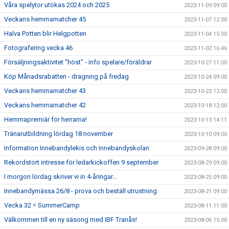
Våra spelytor utökas 2024 och 2025
2023-11-09 09:00
Veckans hemmamatcher 45
2023-11-07 12:00
Halva Potten blir Helgpotten
2023-11-04 15:00
Fotografering vecka 46
2023-11-02 16:46
Försäljningsaktivitet "höst" - info spelare/föräldrar
2023-10-27 11:00
Köp Månadsrabatten - dragning på fredag
2023-10-24 09:00
Veckans hemmamatcher 43
2023-10-23 12:00
Veckans hemmamatcher 42
2023-10-18 12:00
Hemmapremiär för herrarna!
2023-10-13 14:11
Tränarutbildning lördag 18 november
2023-10-10 09:00
Information Innebandylekis och Innebandyskolan
2023-09-28 09:00
Rekordstort intresse för ledarkickoffen 9 september
2023-08-29 09:00
I morgon lördag skriver vi in 4-åringar...
2023-08-25 09:00
Innebandymässa 26/8 - prova och beställ utrustning
2023-08-21 09:00
Vecka 32 = SummerCamp
2023-08-11 11:00
Välkommen till en ny säsong med IBF Tranås!
2023-08-06 15:00