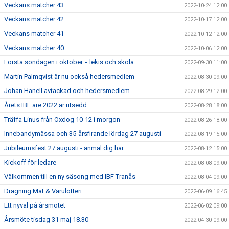
Veckans matcher 43
2022-10-24 12:00
Veckans matcher 42
2022-10-17 12:00
Veckans matcher 41
2022-10-12 12:00
Veckans matcher 40
2022-10-06 12:00
Första söndagen i oktober = lekis och skola
2022-09-30 11:00
Martin Palmqvist är nu också hedersmedlem
2022-08-30 09:00
Johan Hanell avtackad och hedersmedlem
2022-08-29 12:00
Årets IBF:are 2022 är utsedd
2022-08-28 18:00
Träffa Linus från Oxdog 10-12 i morgon
2022-08-26 18:00
Innebandymässa och 35-årsfirande lördag 27 augusti
2022-08-19 15:00
Jubileumsfest 27 augusti - anmäl dig här
2022-08-12 15:00
Kickoff för ledare
2022-08-08 09:00
Välkommen till en ny säsong med IBF Tranås
2022-08-04 09:00
Dragning Mat & Varulotteri
2022-06-09 16:45
Ett nyval på årsmötet
2022-06-02 09:00
Årsmöte tisdag 31 maj 18.30
2022-04-30 09:00